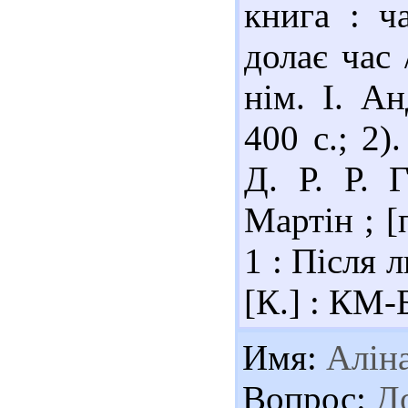
книга : ч
долає час 
нім. І. А
400 с.; 2
Д. Р. Р. 
Мартін ; [
1 : Після л
[К.] : КМ-
Имя:
Алін
Вопрос:
До