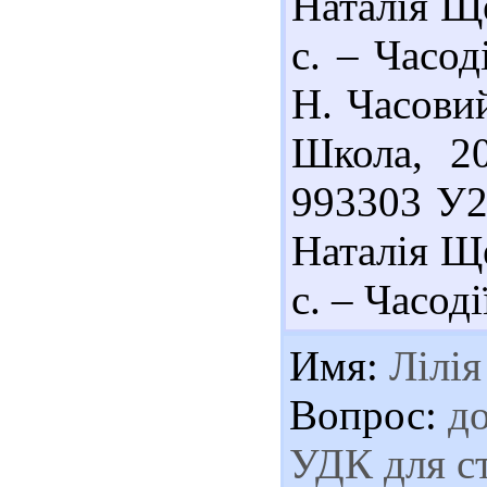
Наталія Ще
с. – Часо
Н. Часовий
Школа, 20
993303 У2
Наталія Ще
с. – Часоді
Имя:
Лілія
Вопрос:
до
УДК для ст