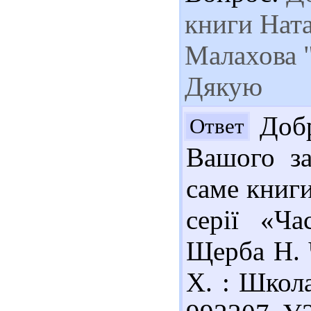
книги Ната
Малахова 
Дякую
Добр
Ответ
Вашого за
саме книги
серії «Ч
Щерба Н. Ч
Х. : Школа