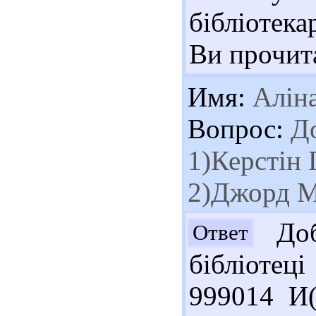
бібліотека
Ви прочитал
Имя:
Алін
Вопрос:
До
1)Керстін 
2)Джорд М
Доб
Ответ
бібліотец
999014 И(