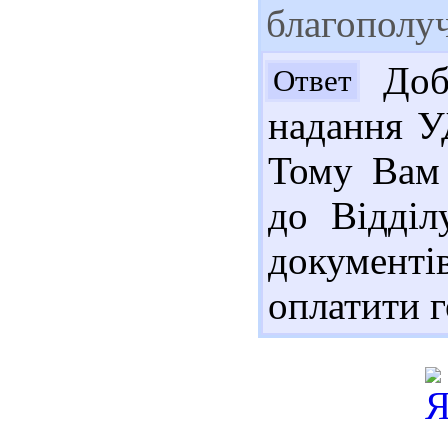
благополу
Добр
Ответ
надання УД
Тому Вам 
до Відділ
документі
оплатити г