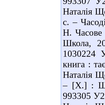
993307 У
Наталія Ще
с. – Часо
Н. Часове 
Школа, 20
1030224 
книга : та
Наталія Ще
– [Х.] : Ш
993305 У2