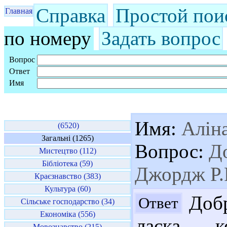
Справка
Простой пои
Главная
по номеру
Задать вопрос
Вопрос
Ответ
Имя
Имя:
Алін
(6520)
Загальні (1265)
Вопрос:
До
Мистецтво (112)
Бібліотека (59)
Джордж Р.Р
Краєзнавство (383)
Культура (60)
Добр
Ответ
Сільське господарство (34)
Економіка (556)
ласка, к
Мовознавство (215)