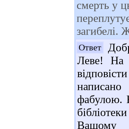
смерть у ц
переплутує
загибелі. 
Добр
Ответ
Леве! На
відповіс
написано
фабулою. 
бібліотеки 
Вашому 