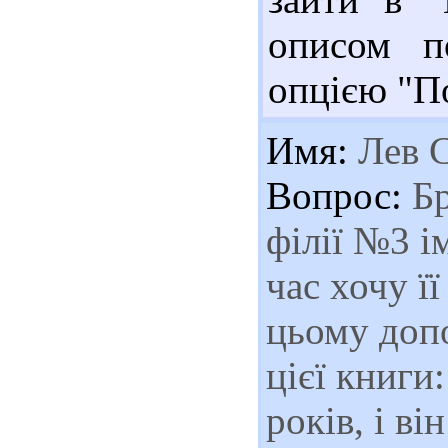
описом по
опцією "П
Имя:
Лев С
Вопрос:
Бр
філії №3 і
час хочу ї
цьому доп
цієї книги
років, і ві