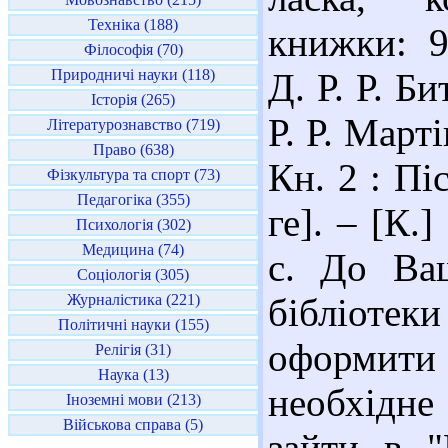
Техніка (188)
книжки: 
Філософія (70)
Природничі науки (118)
Д. Р. Р. Б
Історія (265)
Р. Р. Марті
Літературознавство (719)
Право (638)
Кн. 2 : Пі
Фізкультура та спорт (73)
Педагогіка (355)
ге]. – [К.
Психологія (302)
Медицина (74)
с. До Ваш
Соціологія (305)
Журналістика (221)
бібліот
Політичні науки (155)
оформити
Релігія (31)
Наука (13)
необхідн
Іноземні мови (213)
Військова справа (5)
зайти в "