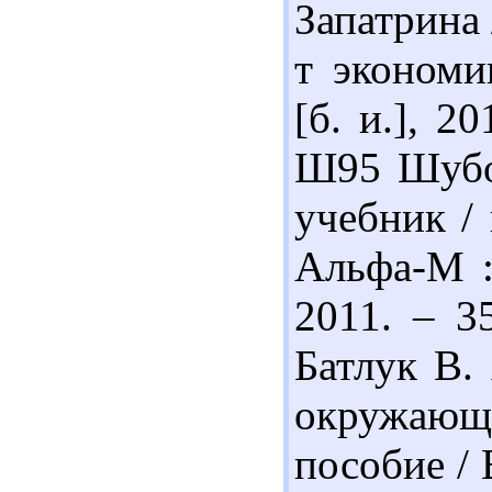
Запатрина 
т экономи
[б. и.], 2
Ш95 Шубов
учебник / 
Альфа-М 
2011. – 3
Батлук В.
окружающе
пособие / 