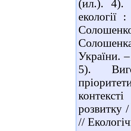
(ил.). 4)
екології 
Солошенк
Солошенк
України. –
5). Виго
пріоритет
контексті
розвитку /
// Екологі