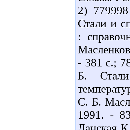
2) 779998
Стали и с
: справоч
Масленков,
- 381 с.; 
Б. Стал
температур
С. Б. Масл
1991. - 8
Ланская К