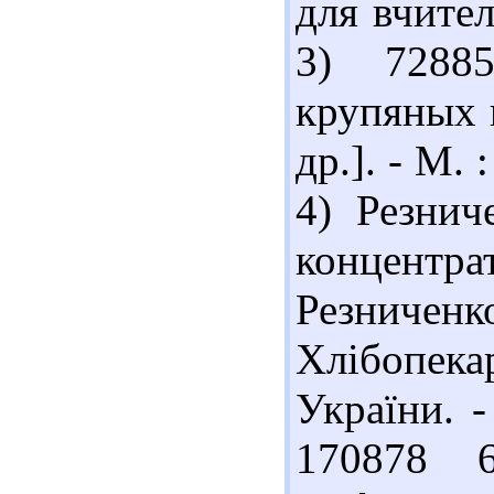
для вчител
3) 7288
крупяных к
др.]. - М. 
4) Резни
концентр
Резниче
Хлібопек
України. -
170878 