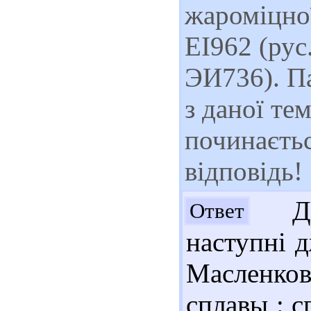
жароміцної
ЕІ962 (рус.
ЭИ736). П
з даної те
починаєтьс
відповідь!
Доб
Ответ
наступні 
Масленков
сплавы : с