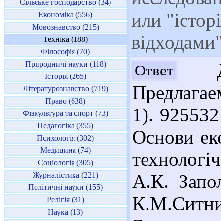
Сільське господарство (34)
или "істор
Економіка (556)
Мовознавство (215)
відходами"
Техніка (188)
Філософія (70)
Природничі науки (118)
До
Ответ
Історія (265)
Предлагае
Літературознавство (719)
Право (638)
1). 925532
Фізкультура та спорт (73)
Педагогіка (355)
Основи еко
Психологія (302)
Медицина (74)
технологі
Соціологія (305)
Журналістика (221)
А.К. Запо
Політичні науки (155)
К.М.Ситник
Релігія (31)
Наука (13)