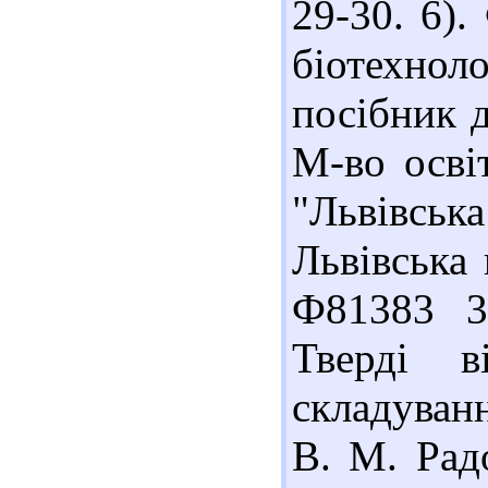
29-30. 6)
біотехнол
посібник д
М-во осві
"Львівська
Львівська 
Ф81383 3
Тверді в
складуванн
В. М. Рад