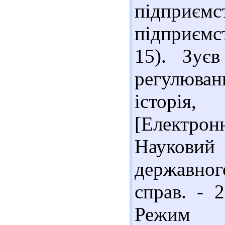
підприєм
підприємст
15). Зує
регулюван
історія,
[Електрон
Науковий
державно
справ. - 
Реж