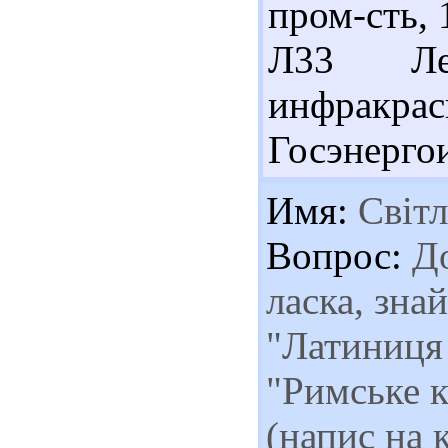
пром-сть, 
Л33 Л
инфракр
Госэнергои
Имя:
Світл
Вопрос:
До
ласка, зна
"Латиниця (
"Римське 
(напис на 