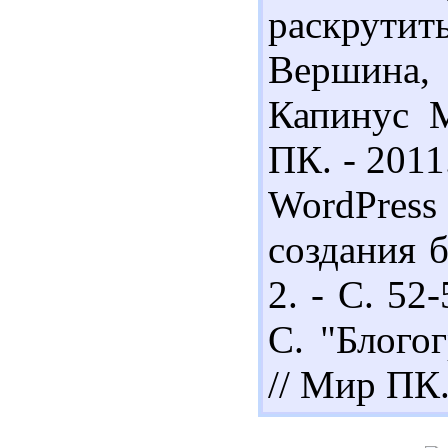
раскрутит
Вершина, 
Капинус М
ПК. - 2011.
WordPres
создания б
2. - С. 52
С. "Блого
// Мир ПК. 