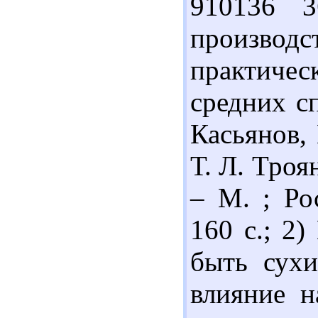
910136 
производс
практиче
средних сп
Касьянов, 
Т. Л. Троян
– М. ; Ро
160 с.; 2
быть сухи
влияние н