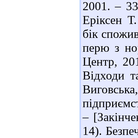
2001. – 33
Еріксен Т
бік спожив
перю з но
Центр, 201
Відходи т
Виговська
підприємст
– [Закінч
14). Безпе