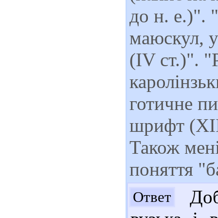
до н. е.)"
маюскул, у
(IV ст.)".
каролінзьк
готичне пи
шрифт (XIII
Також мені
поняття "б
Доб
Ответ