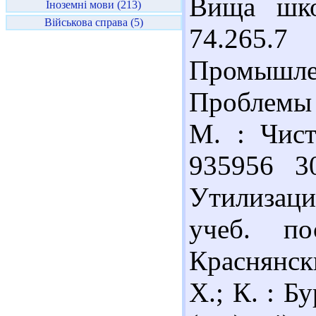
Вища шко
Іноземні мови (213)
Військова справа (5)
74.265.
Промышле
Проблемы 
М. : Чист
935956 3
Утилизац
учеб. п
Краснянски
Х.; К. : Б