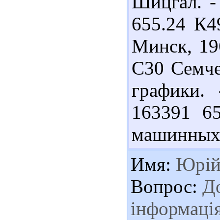
Шицгал. - 
655.24 К4
Минск, 196
С30 Семче
графики. 
163391 6
машинных ш
Имя:
Юрі
Вопрос:
До
інформаці