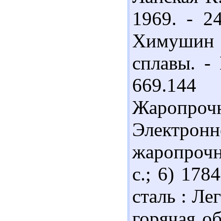
1969. - 2
Химушин 
сплавы. - 
669.144
Жаропрочн
Электронн
жаропрочн
с.; 6) 17
сталь : Л
горячая об