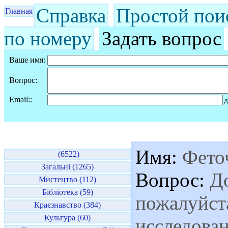
Справка
Простой пои
Главная
по номеру
Задать вопрос
Ваше имя:
Вопрос:
Email::
д
Имя:
Фето
(6522)
Загальні (1265)
Вопрос:
До
Мистецтво (112)
Бібліотека (59)
пожалуйст
Краєзнавство (384)
Культура (60)
исследова