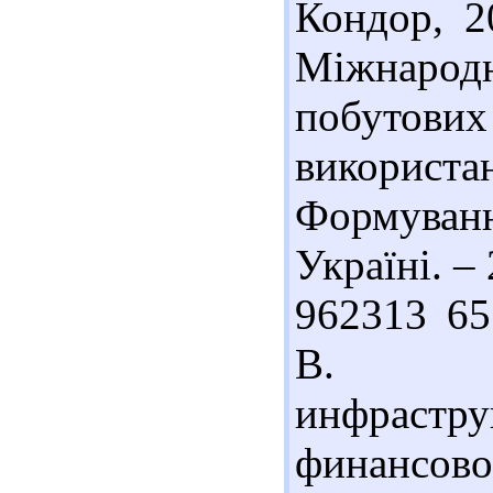
Кондор, 2
Міжнародн
побутових
використан
Формува
Україні. – 
962313 65
В. Жи
инфрастру
финансов