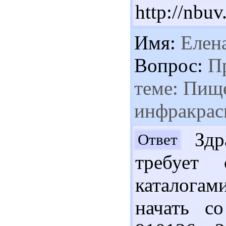
http://nb
Имя:
Елена
Вопрос:
Пр
теме: Пищ
инфракрас
Здра
Ответ
требует 
каталога
начать с