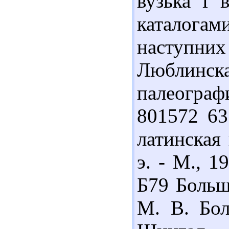
вузька і 
каталога
наступних
Люблин
палеограф
801572 63
латинская 
э. - М., 1
Б79 Больш
М. В. Бол