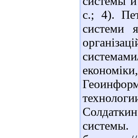
системы и 
с.; 4). П
системи я
організ
система
економіки,
Геоинформ
технологии.
Солдатк
системы