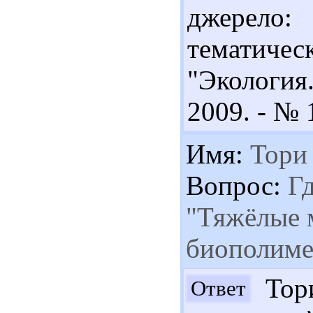
джерело
тематиче
"Экология
2009. - № 1
Имя:
Тори
Вопрос:
Гд
"Тяжёлые 
биополиме
Тори
Ответ