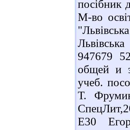
посібник д
М-во осві
"Львівська
Львівська 
947679 5
общей и э
учеб. посо
Т. Фруми
СпецЛит,20
Е30 Егор