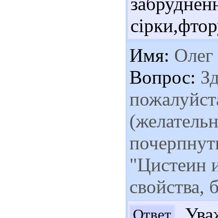
забрудн
сірки,фтор
Имя:
Олег
Вопрос:
Зд
пожалуйста
(желательн
почерпнут
"Цистеин и
свойства, 
Уваж
Ответ