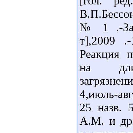
[гол. ре
В.П.Бессоно
№ 1 .-Зап
т],2009 .
Реакция 
на длит
загрязне
4,июль-ав
25 назв. 
А.М. и др