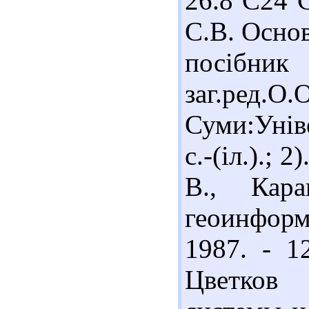
26.8 С24 
С.В. Осно
посіб
заг.ред.О.
Суми:Унів
с.-(іл.).;
В., Кар
геоинфор
1987. - 1
Цветков 