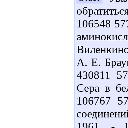
обратитьс
106548 57
аминокис
Виленкиной
А. Е. Брау
430811 5
Сера в бел
106767 5
соединений
1961. - 