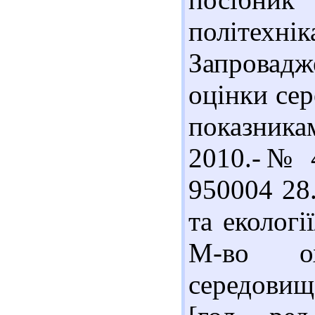
політехнік
Запровад
оцінки се
показник
2010.-№ 4,
950004 28
та екологі
М-во ох
середовища