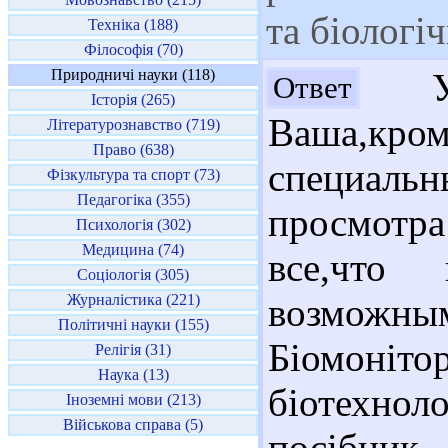
та біологі
Техніка (188)
Філософія (70)
Природничі науки (118)
Ув
Ответ
Історія (265)
Ваша,кром
Літературознавство (719)
Право (638)
специальн
Фізкультура та спорт (73)
Педагогіка (355)
просмотра
Психологія (302)
Медицина (74)
все,что
Соціологія (305)
Журналістика (221)
возможны
Політичні науки (155)
Біомоніт
Релігія (31)
Наука (13)
біотехно
Іноземні мови (213)
Військова справа (5)
посібник 