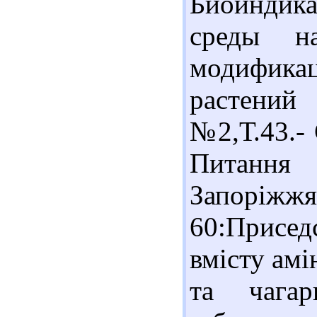
Биоиндик
среды н
модифик
растений
№2,Т.43.- 
Питання 
Запоріжж
60:Присед
вмісту амі
та чага