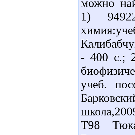
можно най
1) 9492
химия:уч
Калибабчук
- 400 с.;
биофизич
учеб. пос
Барковски
школа,200
Т98 Тюка