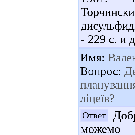
Торчинск
дисульфидн
- 229 с. и 
Имя:
Вале
Вопрос:
Де
планування
ліцеїв?
Добр
Ответ
можемо з