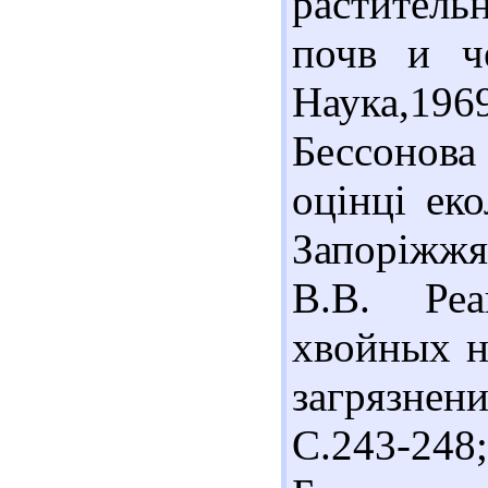
растител
почв и че
Наука,1969
Бессонова
оцінці еко
Запоріжжя
В.В. Реа
хвойных н
загрязнен
С.243-2