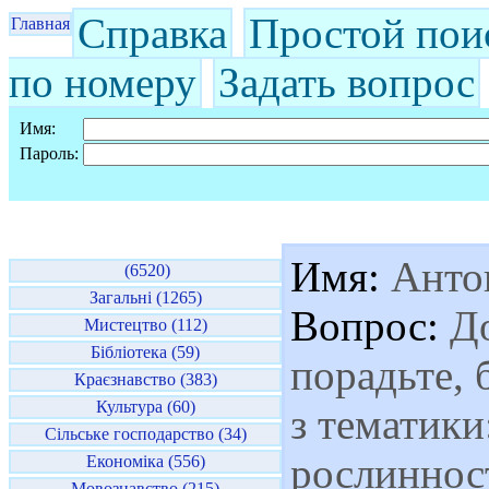
Справка
Простой пои
Главная
по номеру
Задать вопрос
Имя:
Пароль:
Имя:
Анто
(6520)
Загальні (1265)
Вопрос:
До
Мистецтво (112)
Бібліотека (59)
порадьте, 
Краєзнавство (383)
Культура (60)
з тематики
Сільське господарство (34)
рослинност
Економіка (556)
Мовознавство (215)