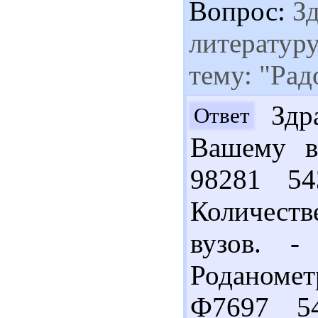
Вопрос:
Зд
литератур
тему: "Ра
Здра
Ответ
Вашему в
98281 5
Количеств
вузов. -
Роданомет
Ф7697 5