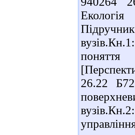
940264 2
Екологія
Під
вузів.Кн.
поняття
[Перспекти
26.22 Б72
поверхнев
вузів.К
управлі