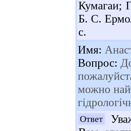
Кумагаи; П
Б. С. Ермо
с.
Имя:
Анас
Вопрос:
До
пожалуйста
можно най
гідрологіч
Уваж
Ответ