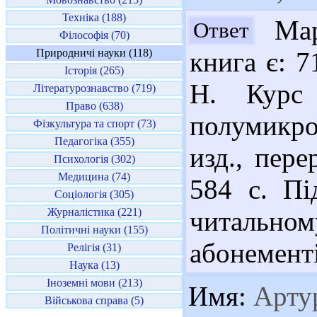
Техніка (188)
Марі
Ответ
Філософія (70)
Природничі науки (118)
книга є: 7
Історія (265)
Н. Курс 
Літературознавство (719)
Право (638)
полумикро
Фізкультура та спорт (73)
Педагогіка (355)
изд., пере
Психологія (302)
Медицина (74)
584 с. Пі
Соціологія (305)
Журналістика (221)
читальном
Політичні науки (155)
абонементі
Релігія (31)
Наука (13)
Іноземні мови (213)
Имя:
Арту
Військова справа (5)