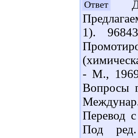
Доб
Ответ
Предлагае
1). 9684
Промотир
(химическа
- М., 196
Вопросы г
Междунар
Перевод с 
Под ред