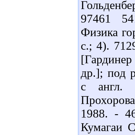
Гольденбер
97461 54
Физика гор
с.; 4). 71
[Гардинер
др.]; под 
с англ.
Прохорова;
1988. - 4
Кумагаи С