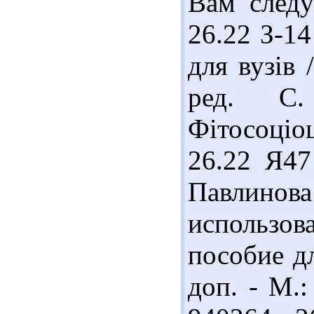
Вам следу
26.22 З-14
для вузів 
ред. С
Фітосоціоц
26.22 Я47
Павлино
использов
пособие дл
доп. - М.: