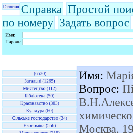
Справка
Простой пои
Главная
по номеру
Задать вопрос
Имя:
Пароль:
Имя:
Марі
(6520)
Загальні (1265)
Вопрос:
Пі
Мистецтво (112)
Бібліотека (59)
В.Н.Алексе
Краєзнавство (383)
Культура (60)
химическо
Сільське господарство (34)
Москва, 1
Економіка (556)
Мовознавство (215)