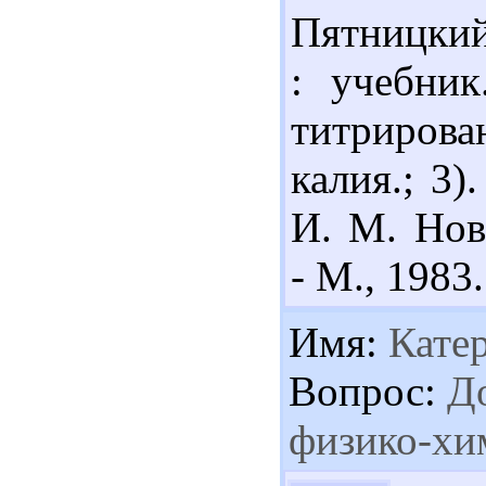
Пятницкий
: учебник
титриров
калия.; 3
И. М. Нов
- М., 1983.
Имя:
Кате
Вопрос:
До
физико-хи