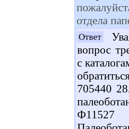
пожалуйст
отдела пап
Ува
Ответ
вопрос тр
с каталога
обратитьс
705440 28
палеобота
Ф11527
Палеобот