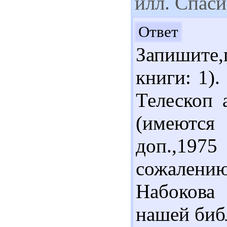
илл. Спаси
До
Ответ
Запишите
книги: 1)
Телескоп 
(имеются 
доп.,1975
сожалению
Набокова
нашей биб