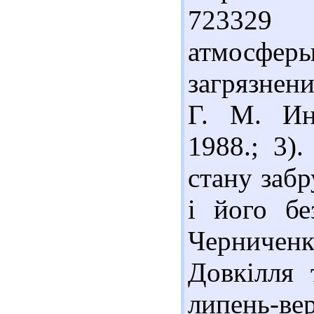
723329 
атмосф
загрязнени
Г. М. Ин
1988.; 3)
стану заб
і його бе
Черниченк
Довкілля 
липень-вер