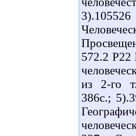
человечес
3).1055
Человече
Просвещен
572.2 Р22
человечес
из 2-го т
386с.; 5)
Географи
человечес