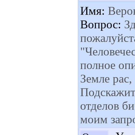
Имя:
Веро
Вопрос:
Зд
пожалуйста
"Человечес
полное оп
Земле рас,
Подскажите
отделов би
моим запр