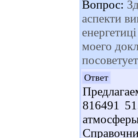
Вопрос:
Зд
аспекти ви
енергетиці
моего докл
посоветует
Здр
Ответ
Предлагае
816491 51
атмосферы
Справочни