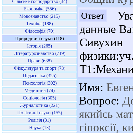
Сільське господарство (34)
Економіка (556)
Ува
Ответ
Мовознавство (215)
Техніка (188)
данные Ва
Філософія (70)
Природничі науки (118)
Сивух
Історія (265)
физики:уч
Літературознавство (719)
Право (638)
Т1:Механик
Фізкультура та спорт (73)
Педагогіка (355)
Психологія (302)
Имя:
Евге
Медицина (74)
Вопрос:
До
Соціологія (305)
Журналістика (221)
якийсь мат
Політичні науки (155)
Релігія (31)
гіпоксії, 
Наука (13)