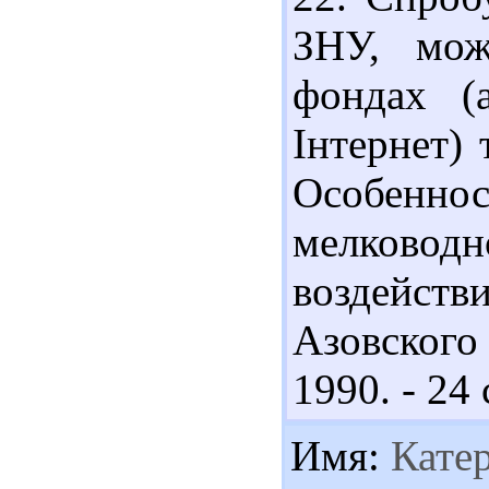
ЗНУ, мож
фондах (
Інтернет)
Особенно
мелководн
воздейств
Азовского 
1990. - 24 
Имя:
Кате