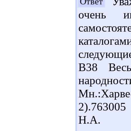
Уваж
Ответ
очень ин
самост
каталог
следующие
В38 Весь
народнос
Мн.:Харв
2).763005
Н.А. Ра