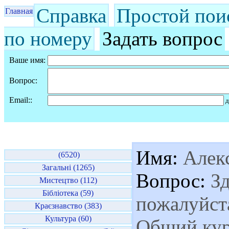
Справка
Простой пои
Главная
по номеру
Задать вопрос
Ваше имя:
Вопрос:
Email::
д
Имя:
Алекс
(6520)
Загальні (1265)
Вопрос:
Зд
Мистецтво (112)
Бібліотека (59)
пожалуйста
Краєзнавство (383)
Культура (60)
Общий курс