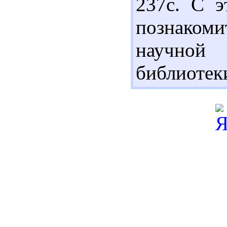
237с. С э
познаком
научной 
библиотек