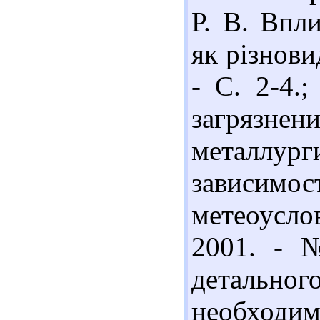
Р. В. Впл
як різновид
- С. 2-4.
загрязне
металлу
зависим
метеоуслов
2001. - 
детальног
необходим