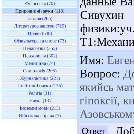
данные Ва
Філософія (70)
Природничі науки (118)
Сивух
Історія (265)
физики:уч
Літературознавство (719)
Право (638)
Т1:Механик
Фізкультура та спорт (73)
Педагогіка (355)
Психологія (302)
Имя:
Евге
Медицина (74)
Вопрос:
До
Соціологія (305)
Журналістика (221)
якийсь мат
Політичні науки (155)
Релігія (31)
гіпоксії, 
Наука (13)
Іноземні мови (213)
Азовськом
Військова справа (5)
Добр
Ответ