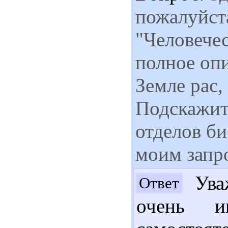
пожалуйста
"Человечес
полное оп
Земле рас,
Подскажите
отделов би
моим запр
Уваж
Ответ
очень ин