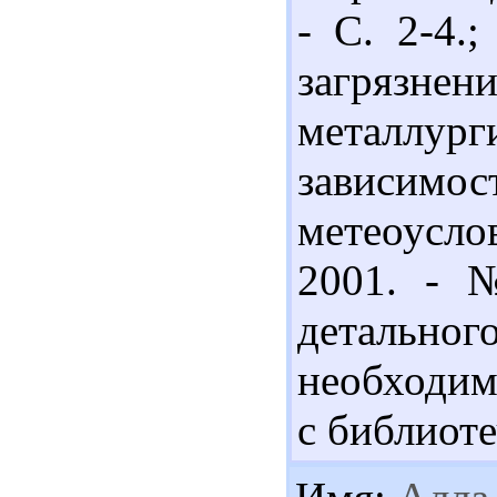
- С. 2-4.
загрязне
металлу
зависим
метеоуслов
2001. - 
детальног
необходим
с библиот