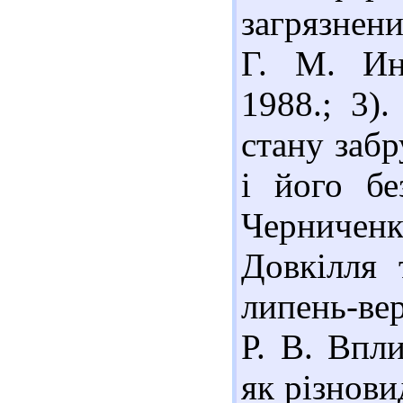
загрязнени
Г. М. Ин
1988.; 3)
стану заб
і його бе
Черниченк
Довкілля 
липень-вер
Р. В. Впл
як різновид