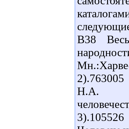
самост
каталог
следующие
В38 Весь
народнос
Мн.:Харв
2).763005
Н.А. Ра
человечес
3).1055