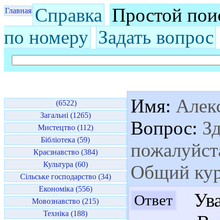
Справка
Простой пои
Главная
по номеру
Задать вопрос
Имя:
Алекс
(6522)
Загальні (1265)
Вопрос:
Зд
Мистецтво (112)
Бібліотека (59)
пожалуйста
Краєзнавство (384)
Культура (60)
Общий курс
Сільське господарство (34)
Економіка (556)
Ува
Ответ
Мовознавство (215)
Техніка (188)