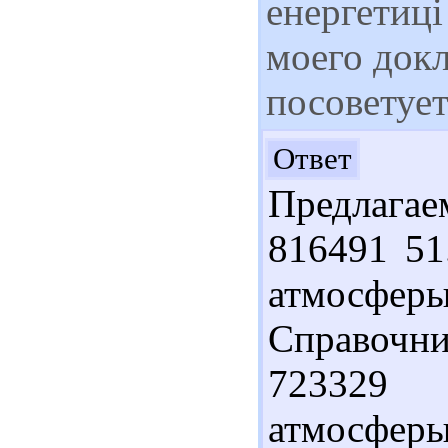
енергетиці
моего докл
посоветует
Здр
Ответ
Предлагае
816491 51
атмосферы
Справочни
723329 
атмосф