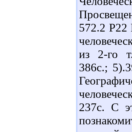
Человече
Просвещен
572.2 Р22
человечес
из 2-го т
386с.; 5)
Географи
человечес
237с. С э
познаком