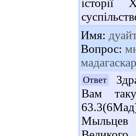
історії 
суспільств
Имя:
дуай
Вопрос:
мн
мадагаскар
Здра
Ответ
Вам таку
63.3(6Ма
Мыльцев
Великого