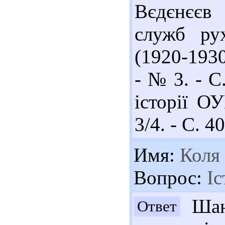
Вєдєнєєв
служб рух
(1920-1930 
- № 3. - С
історії О
3/4. - С. 4
Имя:
Коля
Вопрос:
Іс
Шано
Ответ