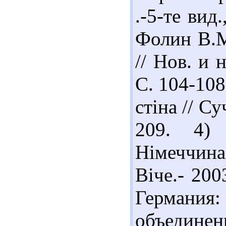
.-5-те вид.
Фолин В.М
// Нов. и 
С. 104-108
стіна // Су
209. 4) 
Німеччина
Віче.- 200
Германи
объединен