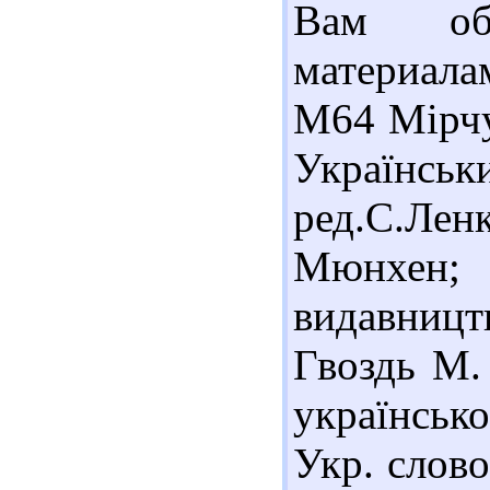
Вам об
материала
М64 Мірчук
Українс
ред.С.Ленк
Мюнхен; 
видавницт
Гвоздь М.
українськ
Укр. слово