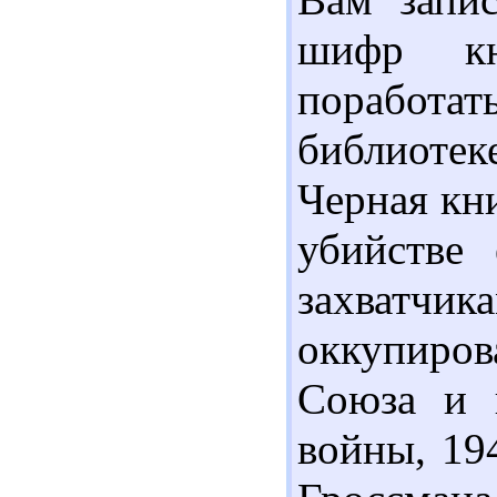
шифр кн
поработа
библиоте
Черная кн
убийстве 
захват
оккупиро
Союза и 
войны, 194