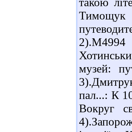
такою літ
Тимощук Б
путеводит
2).М4994
Хотинськ
музей: пу
3).Дмитру
пал...: К 
Вокруг св
4).Запоро