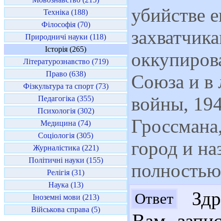
убийстве 
Техніка (188)
Філософія (70)
захватчик
Природничі науки (118)
Історія (265)
оккупиров
Літературознавство (719)
Право (638)
Союза и в
Фізкультура та спорт (73)
войны, 1941
Педагогіка (355)
Психологія (302)
Гроссмана
Медицина (74)
Соціологія (305)
город и на
Журналістика (221)
Політичні науки (155)
полностью
Релігія (31)
Наука (13)
Здра
Ответ
Іноземні мови (213)
Військова справа (5)
Вам запис