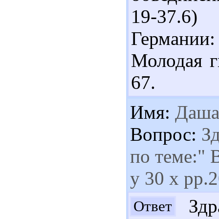
19-37.6)
Германии
Молодая гв
67.
Имя:
Даш
Вопрос:
Зд
по теме:" 
у 30 х рр.2
Здра
Ответ