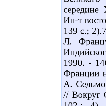
середине 
Ин-т восто
139 с.; 2)
Л. Францу
Индийского
1990. - 14
Франции н
А. Седьмо
// Вокруг 
102.; 4)