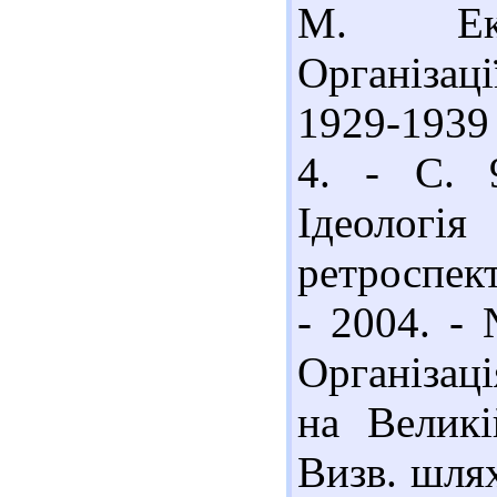
М. Експ
Організац
1929-1939 
4. - С. 9
Ідеоло
ретроспект
- 2004. -
Організац
на Великі
Визв. шлях.