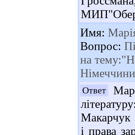
Гроссма
МИП"Обериг
Имя:
Марі
Вопрос:
Пі
на тему:"Н
Німеччини
Марі
Ответ
літерату
Макарчук 
і права за