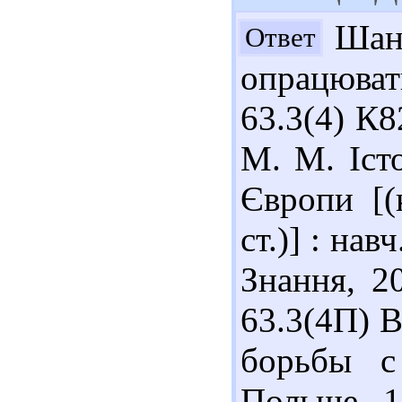
Шано
Ответ
опрацюват
63.3(4) К8
М. М. Іст
Європи [(
ст.)] : нав
Знання, 20
63.3(4П) 
борьбы с
Польше, 1