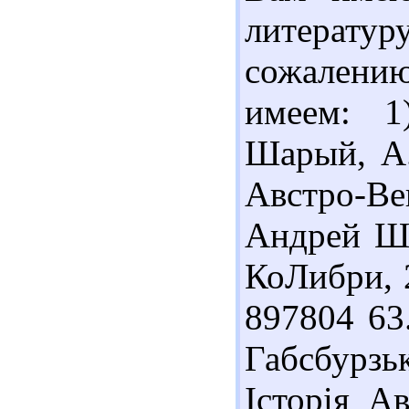
литерат
сожалению
имеем: 1
Шарый, А.
Австро-В
Андрей Ша
КоЛибри, 2
897804 63
Габсбурз
Історія Ав