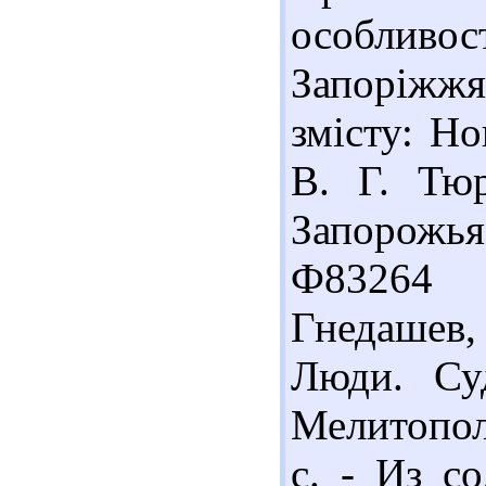
особливо
Запоріжжя 
змісту: Но
В. Г. Тю
Запорожья.
Ф83264 
Гнедашев
Люди. Су
Мелитопол
с. - Из со