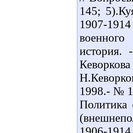
145; 5).К
1907-191
военного 
история. 
Кеворков
Н.Кеворко
1998.- № 1
Политика 
(внешнеп
1906-1914 