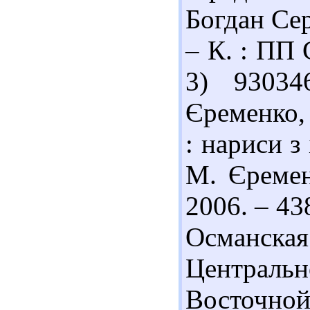
Богдан Се
– К. : ПП 
3) 93034
Єременко,
: нариси з
М. Єремен
2006. – 43
Османс
Централ
Восточн