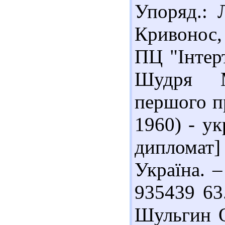
Упоряд.: 
Кривонос,
ПЦ "Інтерт
Шудря М
першого пр
1960) - ук
дипломат] 
Україна. –
935439 63
Шульгин О