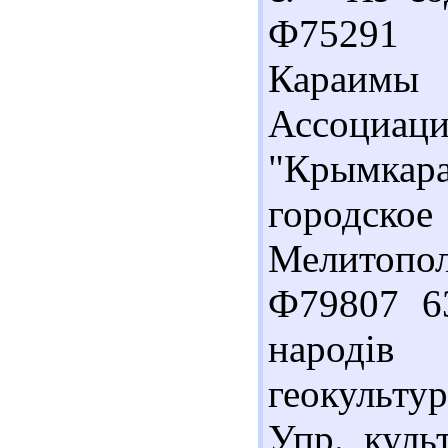
Ф75291 6
Караимы
Ассоциа
"Крымкар
городско
Мелитопол
Ф79807 63
народів 
геокультур
Упр. куль