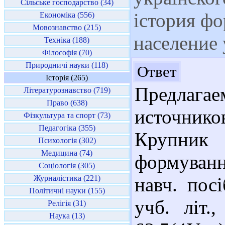
Сільське господарство (34)
істория ф
Економіка (556)
Мовознавство (215)
население 
Техніка (188)
Філософія (70)
Природничі науки (118)
Здр
Ответ
Історія (265)
Предлага
Літературознавство (719)
Право (638)
источнико
Фізкультура та спорт (73)
Педагогіка (355)
Крупник
Психологія (302)
Медицина (74)
формування
Соціологія (305)
Журналістика (221)
навч. пос
Політичні науки (155)
учб. літ.
Релігія (31)
Наука (13)