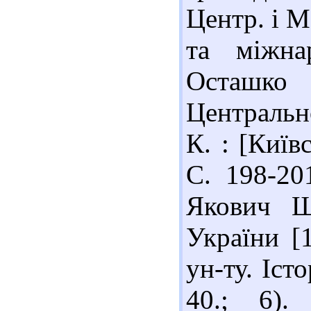
Центр. і М
та міжна
Осташко 
Центрально
К. : [Київ
С. 198-201
Якович Шу
України [1
ун-ту. Істо
40.; 6).