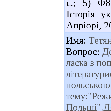
с.; 5) Ф
Історія у
Апріорі, 20
Имя:
Тетя
Вопрос:
До
ласка з по
літератури
польською
тему:"Режи
Польщі".