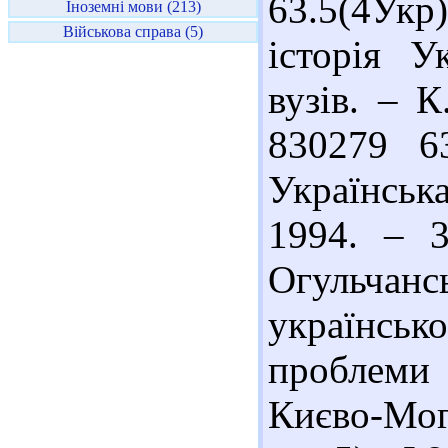
63.5(4Укр
Іноземні мови (213)
Військова справа (5)
історія У
вузів. – К
830279 6
Українськ
1994. – 3
Огульчан
українсько
проблеми 
Києво-Мог