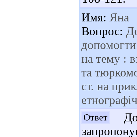
Имя:
Яна
Вопрос:
До
допомогти 
на тему : 
та тюрком
ст. на при
етнографіч
Доб
Ответ
запропону