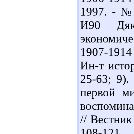
1997. - № 
И90 Дя
экономич
1907-1914 
Ин-т истор
25-63; 9)
первой ми
воспомина
// Вестник
108-121.