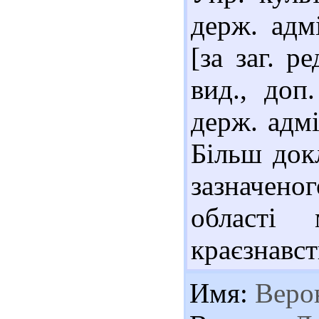
держ. адмі
[за заг. р
вид., доп
держ. адмін
Більш док
зазначеног
області
краєзнавст
Имя:
Верон