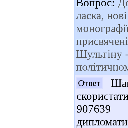
Вопрос:
До
ласка, нові
монографії,
присвячен
Шульгіну -
політичном
Шан
Ответ
скористат
907639 
дипломат