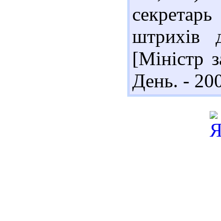
секретарь
штрихів 
[Міністр з
День. - 200