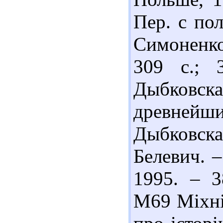
Пер. с пол
Симоненко
309 с.; 
Дыбковск
древнейши
Дыбковска
Белевич. 
1995. – 3
М69 Міхні