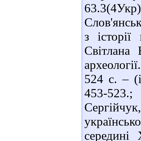
63.3(4У
Слов'янськ
з історії
Світлана 
археології
524 с. – (і
453-523.
Сергійчук
українсь
середині 