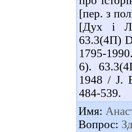
про історі
[пер. з по
[Дух і Лі
63.3(4П) D
1795-1990.
6). 63.3(
1948 / J. 
484-539.
Имя:
Анас
Вопрос:
Зд