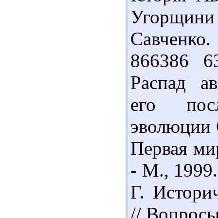
Угорщини /
Савченко.
866386 6
Распад ав
его пос
эволюции 
Первая ми
- М., 1999
Г. Истори
// Вопросы