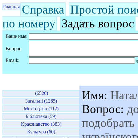
Справка
Простой пои
Главная
по номеру
Задать вопрос
Ваше имя:
Вопрос:
Email::
д
Имя:
Ната
(6520)
Загальні (1265)
Вопрос:
до
Мистецтво (112)
Бібліотека (59)
подобрать 
Краєзнавство (383)
Культура (60)
українског