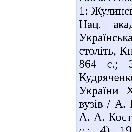
1: Жулинськ
Нац. ака
Українськ
століть, Кн
864 с.; 
Кудрячен
України X
вузів / А. 
А. А. Кост
с.; 4) 1