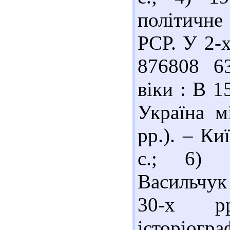
політичне
РСР. У 2-х 
876808 63
віки : В 1
Україна м
рр.). – Ки
с.; 6) 
Васильчук
30-х р
історіогр