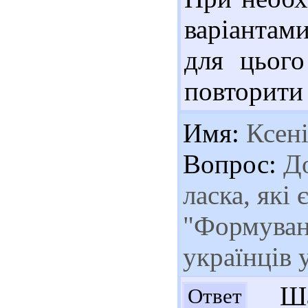
варіантам
для цього
повторити
Имя:
Ксені
Вопрос:
До
ласка, які 
"Формуван
українців 
Шан
Ответ