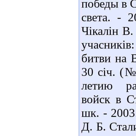
победы в С
света. - 
Чікалін В.
учасникі
битви на В
30 січ. (№
летию ра
войск в С
шк. - 2003
Д. Б. Стали