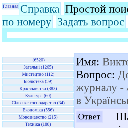
Справка
Простой пои
Главная
по номеру
Задать вопрос
Имя:
Викт
(6520)
Загальні (1265)
Вопрос:
До
Мистецтво (112)
Бібліотека (59)
журналу - 
Краєзнавство (383)
Культура (60)
в Українсь
Сільське господарство (34)
Економіка (556)
Шан
Ответ
Мовознавство (215)
Техніка (188)