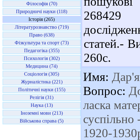
пошукові 
Філософія (70)
Природничі науки (118)
268429 
Історія (265)
дослідже
Літературознавство (719)
Право (638)
статей.- Ви
Фізкультура та спорт (73)
Педагогіка (355)
260с.
Психологія (302)
Медицина (74)
Имя:
Дар'я
Соціологія (305)
Журналістика (221)
Вопрос:
До
Політичні науки (155)
Релігія (31)
ласка мате
Наука (13)
Іноземні мови (213)
суспільно 
Військова справа (5)
1920-1930