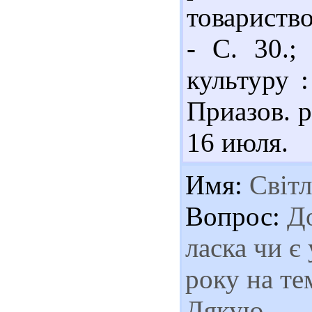
товариство
- С. 30.;
культуру :
Приазов. р
16 июля.
Имя:
Світл
Вопрос:
До
ласка чи є
року на те
Дякую