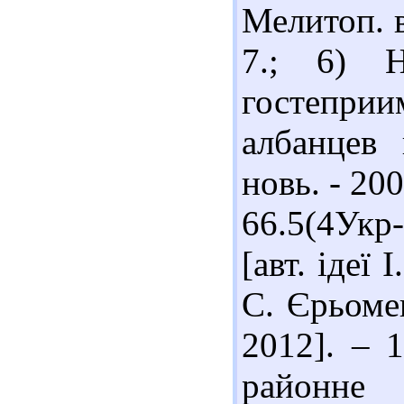
Мелитоп. в
7.; 6) Н
гостепри
албанцев 
новь. - 200
66.5(4Укр
[авт. ідеї 
С. Єрьомен
2012]. – 1
районне 