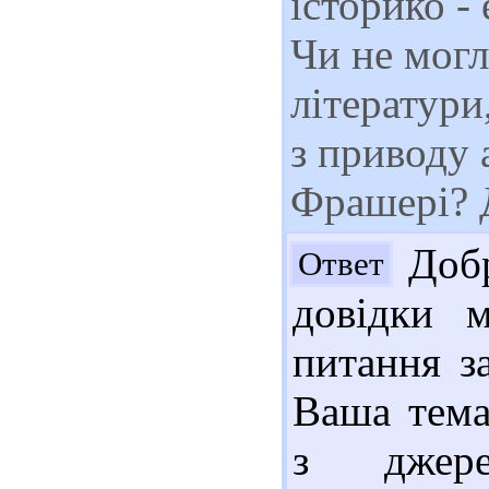
історико -
Чи не мог
літератури,
з приводу 
Фрашері? 
Добр
Ответ
довідки 
питання з
Ваша тема
з джере