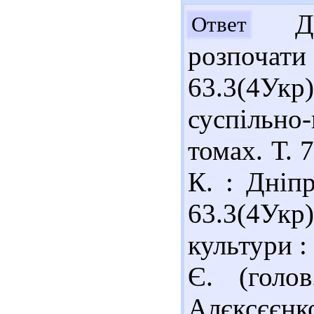
Доб
Ответ
розпочати 
63.3(4Укр)
суспільно
томах. Т. 7
К. : Дніп
63.3(4Ук
культури : 
Є. (голов
Алєксєєнко 