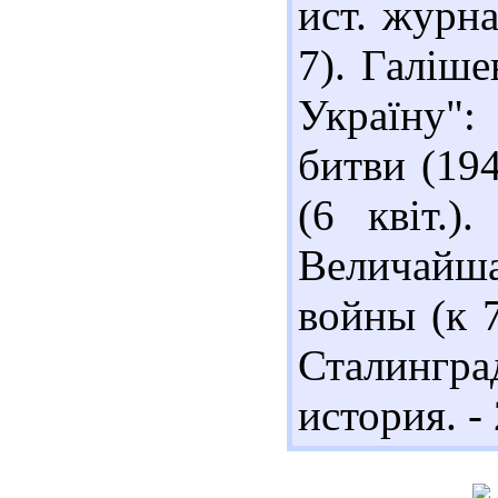
ист. журна
7). Галіш
Україну":
битви (194
(6 квіт.)
Величайш
войны (к 
Сталингр
история. - 