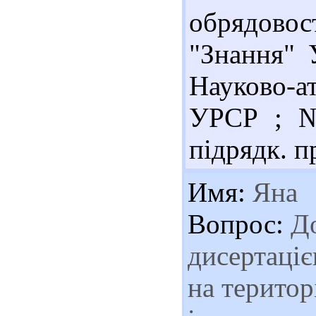
обрядовост
"Знання" 
Науково-
УРСР ; № 
підрядк. п
Имя:
Яна
Вопрос:
До
дисертаціє
на територ