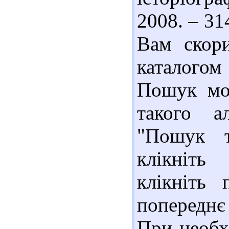
2008. – 31
Вам скор
каталогом
Пошук мо
такого а
"Пошук т
клікніть
клікніть
попереднє
При необх