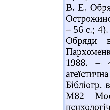
В. Е. Обр
Острожинс
– 56 с.; 4
Обряди 
Пархоменк
1988. – 4
атеїстична
Бібліогр. 
М82 Мос
психологіч