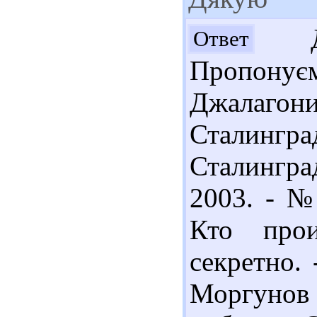
Доб
Ответ
Пропону
Джалаго
Сталин
Сталинград
2003. - № 
Кто прои
секретно. 
Моргунов