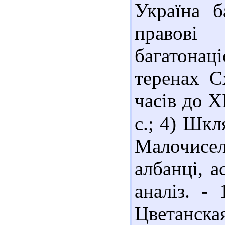
Україна б
правов
багатонаці
теренах С
часів до Х
с.; 4) Шкл
Малочисе
албанці, а
аналіз. - 
Цветанска