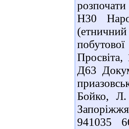
розпочати
Н30 Наро
(етничн
побутово
Просвіта, 
Д63 Докум
приазовсь
Бойко, Л.
Запоріжжя
941035 6