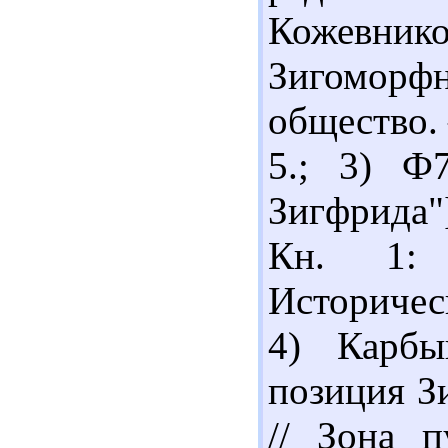
Кожевн
Зигомор
общество. –
5.; 3) Ф
Зигфрида"
Кн. 1: 
Историчес
4) Карб
позиция З
// Зона п