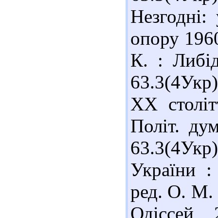
Незгодні: 
опору 1960
К. : Либі
63.3(4Укр
ХХ столітт
Політ. дум
63.3(4Ук
України : 
ред. О. М.
Одіссей,