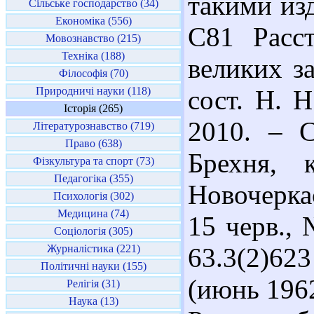
такими изд
Сільське господарство (34)
Економіка (556)
С81 Расст
Мовознавство (215)
Техніка (188)
великих за
Філософія (70)
Природничі науки (118)
сост. Н. 
Історія (265)
2010. – С
Літературознавство (719)
Право (638)
Брехня, 
Фізкультура та спорт (73)
Педагогіка (355)
Новочеркас
Психологія (302)
Медицина (74)
15 черв., 
Соціологія (305)
Журналістика (221)
63.3(2)62
Політичні науки (155)
(июнь 1962
Релігія (31)
Наука (13)