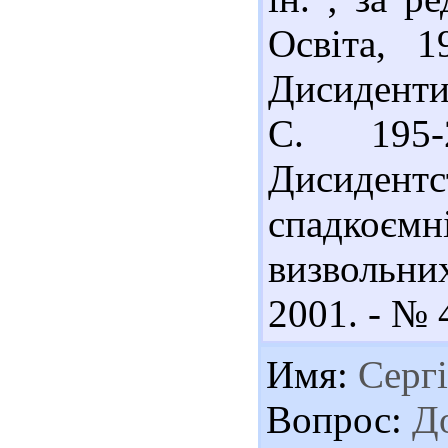
Освіта, 1
Дисиденти
С. 195-
Дисиде
спадкоєм
визвольних
2001. - № 4
Имя:
Серг
Вопрос:
До