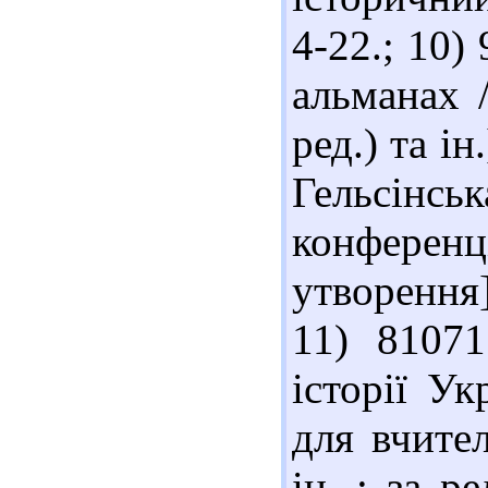
4-22.; 10)
альманах /
ред.) та і
Гельсін
конфере
утворення]
11) 81071
історії Ук
для вчите
ін. ; за р