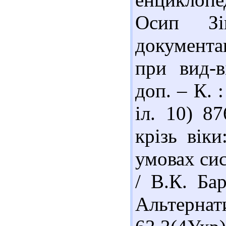
Осип Зі
документа
при вид-в
доп. – К. 
іл. 10) 8
крізь віки
умовах сис
/ В.К. Ба
Альтернат