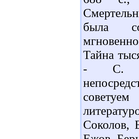
Смертельн
была со
мгновенн
Тайна тыся
- С. 4
непосре
советуем
литератур
Соколов, 
Ежов. Бери