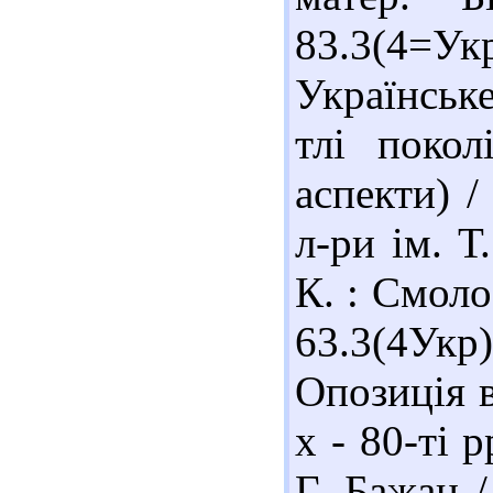
83.3(4=У
Українськ
тлі поколі
аспекти) 
л-ри ім. 
К. : Смоло
63.3(4У
Опозиція в
х - 80-ті 
Г. Бажан /