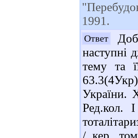
"Перебудо
1991.
Добр
Ответ
наступні 
тему та ї
63.3(4Ук
України. 
Ред.кол. 
тоталітари
/ кер. то