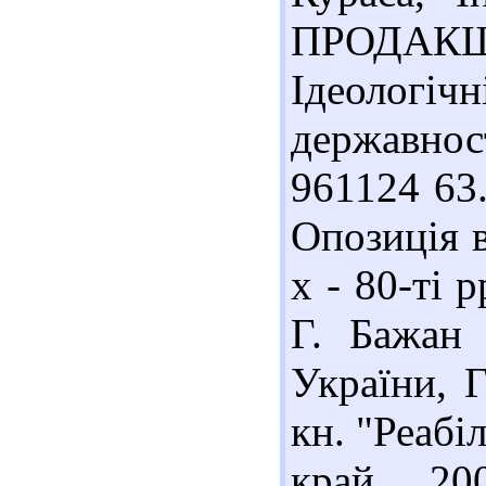
ПРОДАКШН,
Ідеолог
державнос
961124 63
Опозиція в
х - 80-ті 
Г. Бажан 
України, Г
кн. "Реабіл
край, 20