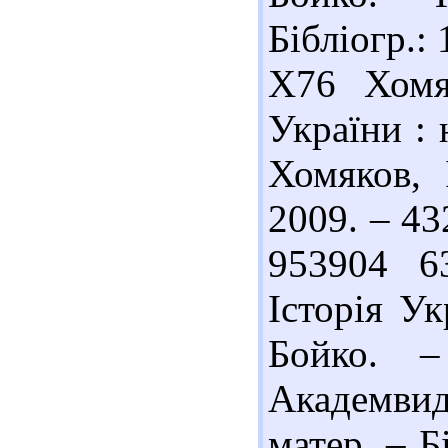
Бібліогр.:
Х76 Хомяк
України : 
Хомяков, 
2009. – 432
953904 6
Історія Ук
Бойко. 
Академвид
матер. – Б