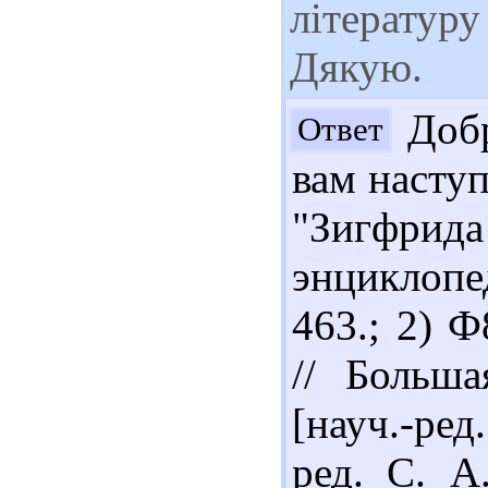
літературу
Дякую.
Добр
Ответ
вам наступ
"Зигфрида
энциклопе
463.; 2) 
// Больша
[науч.-ред.
ред. С. А