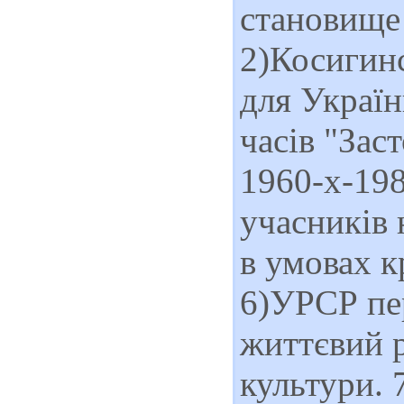
становище 
2)Косигинс
для Україн
часів "Зас
1960-х-198
учасників 
в умовах к
6)УРСР пе
життєвий р
культури. 