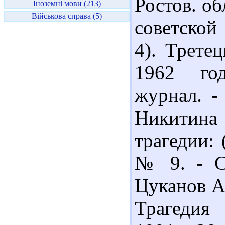
Ростов. об
Іноземні мови (213)
Військова справа (5)
советской 
4). Трете
1962 год
журнал. -
Никитина
трагедии: 
№ 9. - С.
Цуканов А.
Трагедия 