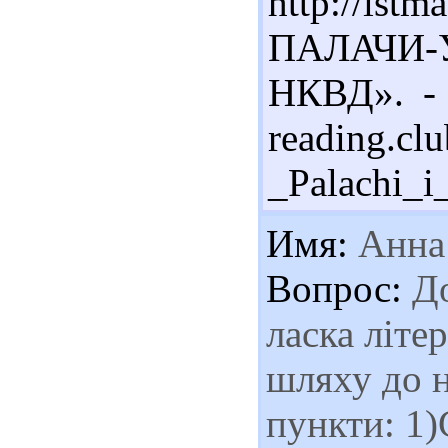
http://i
ПАЛАЧИ-
НКВД». - 
reading.cl
_Palachi_i
Имя:
Анна
Вопрос:
До
ласка літе
шляху до н
пункти: 1)