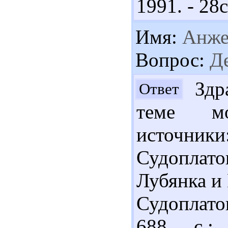
1991. - 28с
Имя:
Анже
Вопрос:
Де
Здра
Ответ
теме мо
источник
Судоплат
Лубянка и 
Судоплато
688 с.;