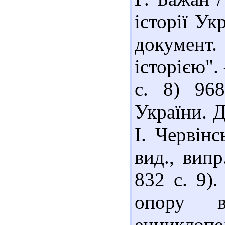
історії Ук
документ.
історією".
с. 8) 968
України. Д
І. Червінс
вид., випр
832 с. 9)
опору в
енциклопе