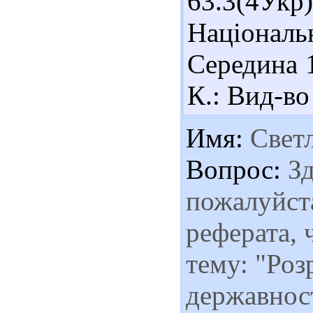
63.3(4Ук
Національ
Середина 1
К.: Вид-во
Имя:
Свет
Вопрос:
Зд
пожалуйста
реферата,
тему: "Роз
державнос