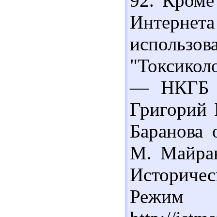
92. Кроме
Интернета
использо
"Токсикол
— НКГБ 
Григорий 
Баранова 
М. Майран
Историче
Реж