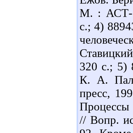
М. : АСТ
с.; 4) 889
человече
Ставицкий
320 с.; 5)
К. А. Пал
пресс, 199
Процессы 
// Вопр. и