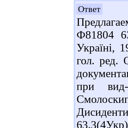
Здр
Ответ
Предлага
Ф81804 6
Україні, 1
гол. ред. 
документа
при вид
Смолоскип
Дисидент
63.3(4Ук