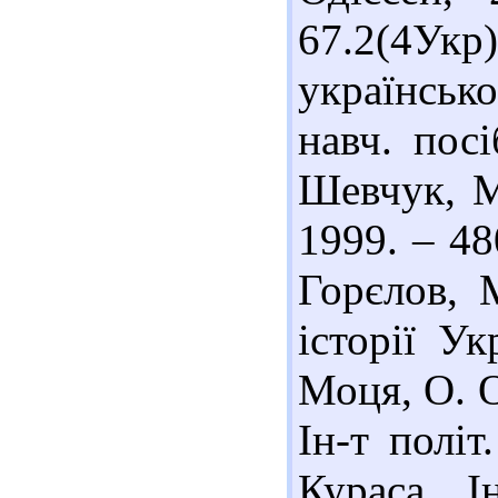
67.2(4Укр
українсько
навч. посі
Шевчук, М.
1999. – 48
Горєлов, 
історії У
Моця, О. 
Ін-т політ
Кураса, І