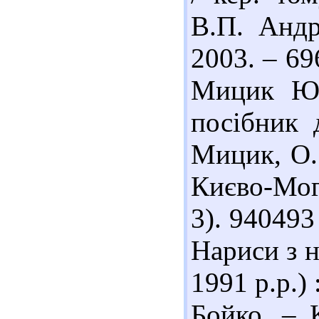
В.П. Андр
2003. – 69
Мицик Ю. 
посібник 
Мицик, О. 
Києво-Моги
3). 940493
Нариси з н
1991 р.р.) 
Бойко. – 