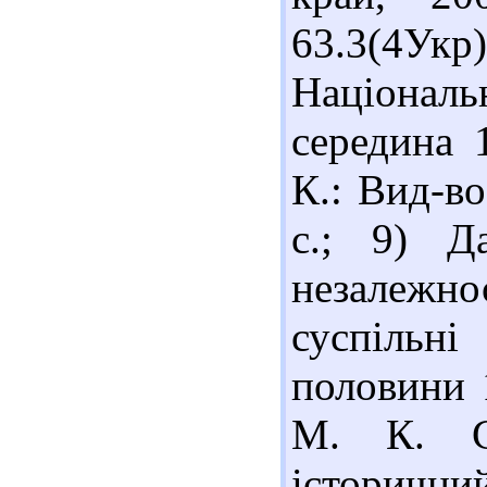
63.3(4У
Національ
середина 
К.: Вид-во
с.; 9) Д
незалежн
суспільн
половини 
М. К. См
історични