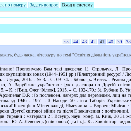
ск по номеру
Задать вопрос
Вход в систему
<<
44
43
42
41
40
39
38
жіть, будь ласка, літерауру по темі "Освітня діяльність українськ
лано! Пропонуємо Вам такі джерела: 1). Стрільчук, Л. Просві
их окупаційних зонах (1944–1951 рр.) [Електронний ресурс] / Людм
и. - Луцьк, 2016. - № 3. - С. 69–74. - Бібліогр.: 9 назв. - Режим д
о, А. Зарубіжне українство : [укр. діаспора по Другій світовій
. – К. : [Вид. Олег Філюк], 2015. – С. 102-170.; 3). Бублик В. Укра
 Архипелаг D.P. : [о послевоен. лагерях для перемещен. лиц на тер
нвальд 1946 - 1951 : З Нагоди 50 ліття Таборів Українськи
ькиї Біженців в Міттенвальді, Німеччина. – Воррен; Мічіган : Бв
роки Другої світової війни та після її закінчення : політичний,
дів України : матеріали 2-ї Всеукр. наук. конф. м. Київ, 30-31 
кол. : Ю. А. Левенець (співголова) [та ін.].- К. : Зовнішторгвидав.