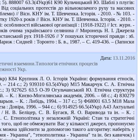
зв.; 5). 888007 63.3(4Укр)61 К90 Кульчицький Ю. Шаблі з плугів:
 Від соціальних протестів до вільнокозачого руху та масових
еми) // Вісн. КНУ ім. Т. Шевченка. Історія. - 2010. - № 103. -
тку 1920-х років // Вісн. КНУ ім. Т. Шевченка. Історія. - 2010. -
 особливості військової організації : [1918-1922] // Іст. журн. -
років очима українського селянина // Миронець Н. І. Джерела
овстанський рух 1918-1926 // У пошуках історичної правди : зб.
иж : Сидней : Торонто : Б. в., 1987. – С. 419-436. – (Записки
Дата:
13.11.2016
 етичнi взаемини.Типологiя етнiчних процесiв
ежностi Укр.
р) К84 Крупник Л. О. Історія України: формування етносів,
09. – 214 с.; 2) 939310 63.5(4Укр) М15 Макарчук С. А. Етнічна
2 с.; 3) 927625 63.5 О-39 Огульчанський Ю. Етнічна структура
. – К. : Києво-Могилянська академія, 2006. – 68 с.; 4) 830279
арьов. – К. : Либідь, 1994. – 317 с.; 5) Ф68001 63.5 М18 Мала
еза : Довіра, 1996. – 944 с.; 6) 914925 66.5(4Укр) А43 Актуальні
/ Н. В. Беліцер, С. В. Бугаєв, Я. О. Варивода та ін. – К. :
 С. Етнополітика у незалежній Україні: Стан та стратегічні
ля того, щоб не обмежувати Вас у кількості джерел, пропонуємо
ук можна здійснити за допомогою такого алгоритму: наберіть у
 - Украина", "этнополитика - Украина" та ін. без кавичок) і