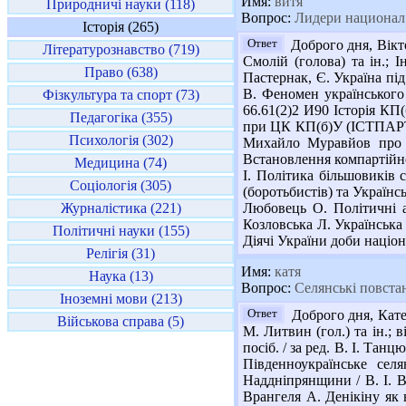
Имя:
витя
Природничі науки (118)
Вопрос:
Лидери национал.
Історія (265)
Ответ
Доброго дня, Вікто
Літературознавство (719)
Смолій (голова) та ін.;
Право (638)
Пастернак, Є. Україна під
В. Феномен українського н
Фізкультура та спорт (73)
66.61(2)2 И90 Історія КП(б
Педагогіка (355)
при ЦК КП(б)У (ІСТПАРТ). 
Психологія (302)
Михайло Муравйов про ви
Встановлення компартійно-р
Медицина (74)
І. Політика більшовиків 
Соціологія (305)
(боротьбистів) та Українськ
Журналістика (221)
Любовець О. Політичні аль
Козловська Л. Українська 
Політичні науки (155)
Діячі України доби націона
Релігія (31)
Имя:
катя
Наука (13)
Вопрос:
Селянські повстан
Іноземні мови (213)
Ответ
Доброго дня, Катер
Військова справа (5)
М. Литвин (гол.) та ін.; в
посіб. / за ред. В. І. Танц
Південноукраїнське сел
Наддніпрянщини / В. І. Во
Врангеля А. Денікіну як 