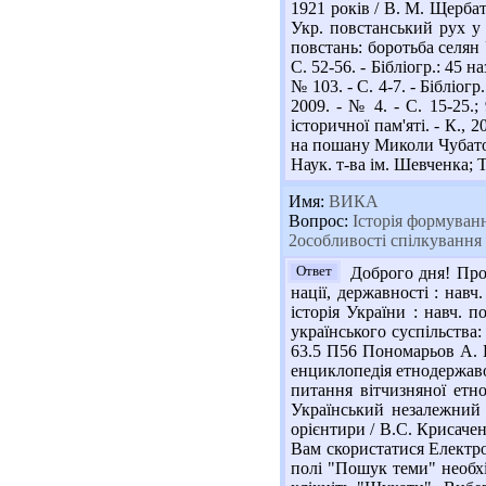
1921 років / В. М. Щербатю
Укр. повстанський рух у 
повстань: боротьба селян 
С. 52-56. - Бібліогр.: 45 
№ 103. - С. 4-7. - Бібліог
2009. - № 4. - С. 15-25.
історичної пам'яті. - К.,
на пошану Миколи Чубатого
Наук. т-ва ім. Шевченка; Т.
Имя:
ВИКА
Вопрос:
Iсторiя формуванн
2особливостi спiлкування
Ответ
Доброго дня! Проп
нації, державності : навч
історія України : навч. 
українського суспільства:
63.5 П56 Пономарьов А. П.
енциклопедія етнодержавозн
питання вітчизняної етно
Український незалежний ц
орієнтири / В.С. Крисачен
Вам скористатися Електро
полі "Пошук теми" необхі