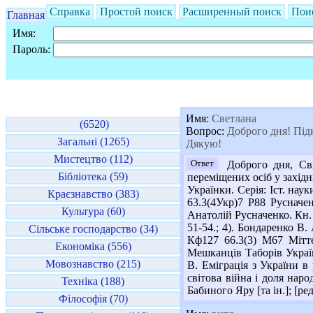
Справка
Простой поиск
Расширенный поиск
Пои
Главная
Имя:
Пароль:
Имя:
Светлана
(6520)
Вопрос:
Доброго дня! Підка
Загальні (1265)
Дякую!
Мистецтво (112)
Ответ
Доброго дня, Світ
Бібліотека (59)
переміщених осіб у західн
Українки. Серія: Іст. наук
Краєзнавство (383)
63.3(4Укр)7 Р88 Русначенк
Культура (60)
Анатолій Русначенко. Кн. 5
51-54.; 4). Бондаренко В.
Сільське господарство (34)
Кф127 66.3(3) М67 Мітте
Економіка (556)
Мешканців Таборів Українс
Мовознавство (215)
В. Еміграція з України в 
світова війна і доля наро
Техніка (188)
Бабиного Яру [та ін.]; [ред
Філософія (70)