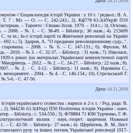
Дата:
24.11.2016
нізм // Енциклопедія історії України : у 10 т. / редкол.: В. А.
 — Т. 7 : Мл — О. — С. 242-243.; 2). Кф778 63.3(4Укр)6 П19
стернак. – Торонто : Євшан-Зілля, 1979. – 314 с.; 3). Огієнко,
 – 2008. – № 1. – С. 38-49. – Бібліогр.: 30 назв.; 4). 215609
. та ін.; Ін-т історії партії та Жовтневої революції на Україні
– 692 с.; 5). Здоров, А. "О предании революционному суду...".
 старовина. – 2008. – № 6. – С. 147-151.; 6). Фролов, М.
 2010. – № 3. – С. 32-37. – Бібліогр. : 31 назв.; 7). Ніколаєв,
920-х роках (на матеріалах Української комуністичної партії
 Мандрівець. – 2012. – № 2. – С. 24-27. – Бібліогр.: 22 назв.; 8).
07. - № 2. - С. 3-12. - Бібліогр.: 11 назв.; 9). Наумкіна С.,
 менеджмент. - 2004. - № 4. - С. 146-154.; 10). Стрельський Г.
№ 5-6. - С. 47-56.
Дата:
14.11.2016
орія українського селянства : нариси в 2-х т. / Ред. рада: В.
с.; 2). 944236 63.3(4Укр) П50 Політична історія України : навч.
атер. – Бібліогр.: с. 534-550.; 3). Ф78884 71 К90 Турченко, Г. Ф.
ультурологічний вісник : наук.-теорет. щорічник Нижньої
1. – С. 42-50. – Бібліогр.: 27 назв.; 4). Щербатюк, В. М. Лист
станського руху та інших питань Української революції 1917-