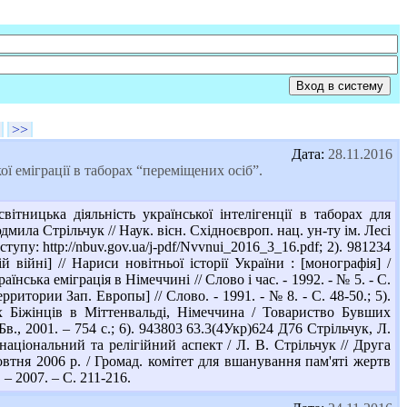
>>
Дата:
28.11.2016
ої еміграції в таборах “переміщених осіб”.
тницька діяльність української інтелігенції в таборах для
ила Стрільчук // Наук. вісн. Східноєвроп. нац. ун-ту ім. Лесі
оступу: http://nbuv.gov.ua/j-pdf/Nvvnui_2016_3_16.pdf; 2). 981234
 війні] // Нариси новітньої історії України : [монографія] /
їнська еміграція в Німеччині // Слово і час. - 1992. - № 5. - С.
ритории Зап. Европы] // Слово. - 1991. - № 8. - С. 48-50.; 5).
х Біжінців в Міттенвальді, Німеччина / Товариство Бувших
., 2001. – 754 с.; 6). 943803 63.3(4Укр)624 Д76 Стрільчук, Л.
 національний та релігійний аспект / Л. В. Стрільчук // Друга
жовтня 2006 р. / Громад. комітет для вшанування пам'яті жертв
 – 2007. – С. 211-216.