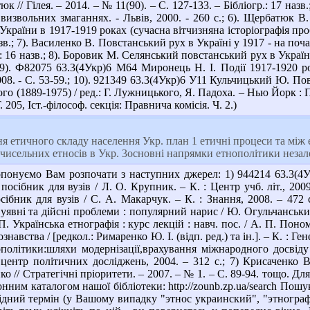
к // Гілея. – 2014. – № 11(90). – С. 127-133. – Бібліогр.: 17 на
визвольних змаганнях. - Львів, 2000. - 260 с.; 6). Щербатюк В.
України в 1917-1919 роках (сучасна вітчизняна історіографія пробл
назв.; 7). Василенко В. Повстанський рух в Україні у 1917 - на поча
р.: 16 назв.; 8). Боровик М. Селянський повстанський рух в Україні:
; 9). Ф82075 63.3(4Укр)6 М64 Миронець Н. І. Події 1917-1920 
 2008. - С. 53-59.; 10). 921349 63.3(4Укр)6 У11 Кульчицький Ю. П
 (1889-1975) / ред.: Г. Лужницького, Я. Падоха. – Нью Йорк : Пар
 205, Іст.-філософ. секція: Правнича комісія. Ч. 2.)
я етичного складу населення Укр. план 1 етичнi процеси та мiж
 чисельних етносiв в Укр. 3основнi напрямки етнополiтики незал
онуємо Вам розпочати з наступних джерел: 1) 944214 63.3(4Ук
. посібник для вузів / Л. О. Крупник. – К. : Центр учб. літ., 20
посібник для вузів / С. А. Макарчук. – К. : Знання, 2008. – 47
 уявні та дійсні проблеми : популярний нарис / Ю. Огульчанський
 Українська етнографія : курс лекцій : навч. пос. / А. П. Поном
авства / [редкол.: Римаренко Ю. І. (відп. ред.) та ін.]. – К. : Ген
політики:шляхи модернізації,врахування міжнародного досвіду 
ентр політичних досліджень, 2004. – 312 с.; 7) Крисаченко В.
ко // Стратегічні пріоритети. – 2007. – № 1. – С. 89-94. тощо. Д
нним каталогом нашої бібліотеки: http://zounb.zp.ua/search Пош
дний термін (у Вашому випадку "этнос украинский", "этнография