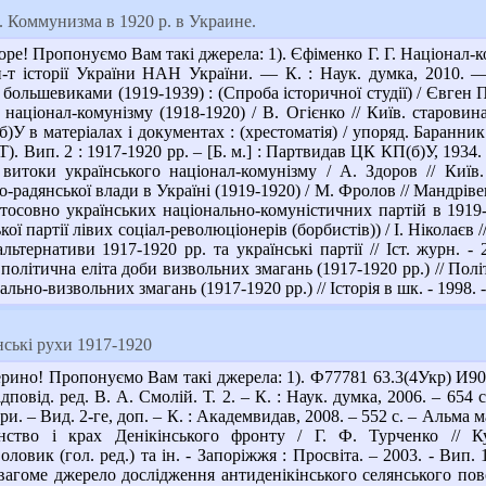
 Коммунизма в 1920 р. в Украине.
ре! Пропонуємо Вам такі джерела: 1). Єфіменко Г. Г. Націонал-кому
 Ін-т історії України НАН України. — К. : Наук. думка, 2010.
 большевиками (1919-1939) : (Спроба історичної студії) / Євген Па
аціонал-комунізму (1918-1920) / В. Огієнко // Київ. старовина.
)У в матеріалах і документах : (хрестоматія) / упоряд. Баранник С
Вип. 2 : 1917-1920 рр. – [Б. м.] : Партвидав ЦК КП(б)У, 1934. 
токи українського націонал-комунізму / А. Здоров // Київ.
адянської влади в Україні (1919-1920) / М. Фролов // Мандрівець. –
стосовно українських національно-комуністичних партій в 1919-1
ої партії лівих соціал-революціонерів (борбистів)) / І. Ніколаєв //
тернативи 1917-1920 рр. та українські партії // Іст. журн. - 20
політична еліта доби визвольних змагань (1917-1920 рр.) // Політ.
льно-визвольних змагань (1917-1920 рр.) // Історія в шк. - 1998. - 
ські рухи 1917-1920
ино! Пропонуємо Вам такі джерела: 1). Ф77781 63.3(4Укр) И90 Іст
ідповід. ред. В. А. Смолій. Т. 2. – К. : Наук. думка, 2006. – 654 
юри. – Вид. 2-ге, доп. – К. : Академвидав, 2008. – 552 с. – Альма м
янство і крах Денікінського фронту / Г. Ф. Турченко // К
ловик (гол. ред.) та ін. - Запоріжжя : Просвіта. – 2003. - Вип. 1
вагоме джерело дослідження антиденікінського селянського пов