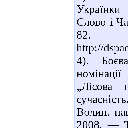
Українки 
Слово і Ч
82
http://dsp
4). Боєв
номінації
„Лісова 
сучасніс
Волин. на
2008. — Т