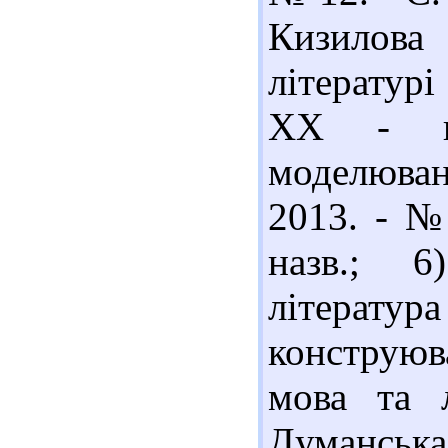
Кизилова 
літературі
ХХ - по
моделюван
2013. - № 
назв.; 6
література
конструюва
мова та 
Думанська