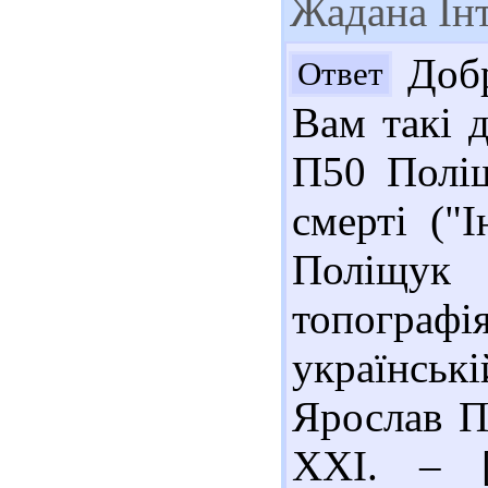
Жадана Інт
Добр
Ответ
Вам такі д
П50 Поліщ
смерті ("
Поліщук
топографія
українськ
Ярослав По
XXI. – [