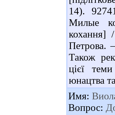
14). 927
Милые ко
кохання] 
Петрова. 
Також рек
цієї теми
юнацтва та
Имя:
Виол
Вопрос:
До