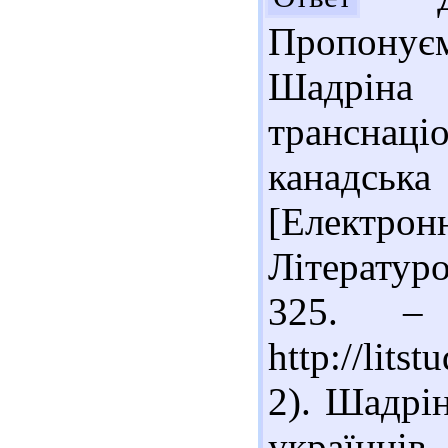
Пропонує
Шадріна
трансна
канадська
[Електрон
Літературо
325. –
http://lits
2). Шадрін
українці