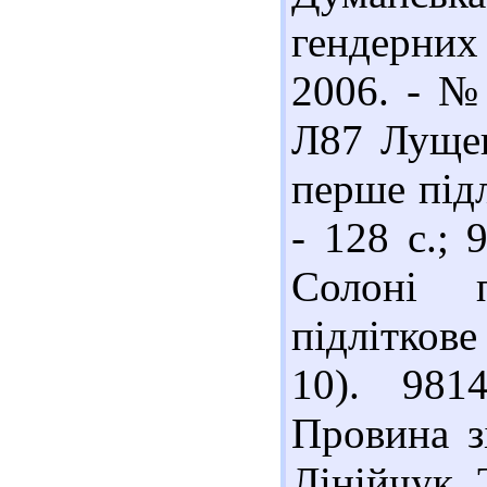
гендерних
2006. - № 
Л87 Лущев
перше підл
- 128 с.;
Солоні 
підліткове
10). 981
Провина зі
Лінійчук 