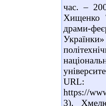
час. – 20
Хищенко Т
драми-фе
Українк
політех
націона
універси
URL:
https://ww
3). Хмел