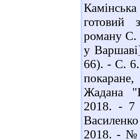
Камінськ
готовий з
роману С.
у Варшаві]
66). - С. 6
покаране,
Жадана "І
2018. - 7
Василенко
2018. - № 