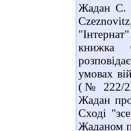
Жадан С. І
Czeznovi
"Інтернат
книжка С
розповід
умовах вій
(№ 222/22
Жадан про
Сході "зсе
Жаданом п