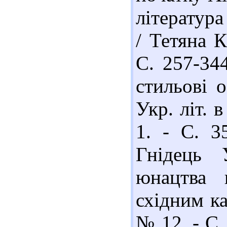
література
/ Тетяна К
С. 257-34
стильові о
Укр. літ. 
1. - С. 35
Гнідець 
юнацтва 
східним ка
№ 12. - С. 