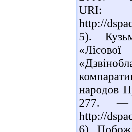
URI:
http://dsp
5). Кузь
«Лісової
«Дзвінобл
компаратив
народов 
277. —
http://dsp
6). Побож