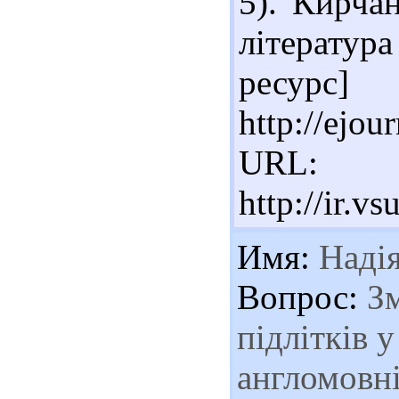
5). Кирча
літератур
ресу
http://ejou
URL:
http://ir.v
Имя:
Наді
Вопрос:
Зм
підлітків у
англомовні