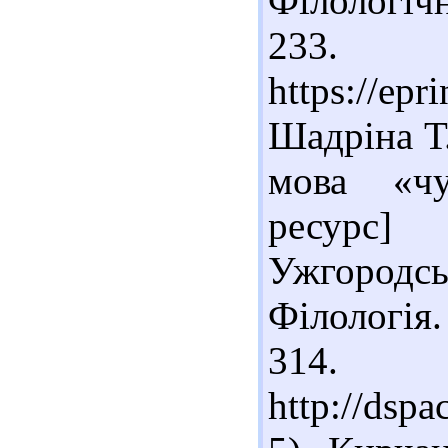
Філологічн
23
https://epr
Шадріна Т.
мова «чу
ресурс
Ужгородсь
Філологія.
31
http://dsp