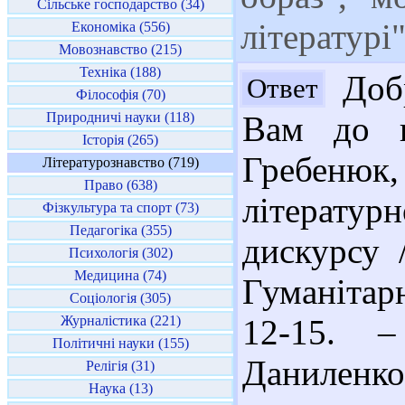
Сільське господарство (34)
літературі
Економіка (556)
Мовознавство (215)
Техніка (188)
Добр
Ответ
Філософія (70)
Природничі науки (118)
Вам до п
Історія (265)
Гребенюк
Літературознавство (719)
Право (638)
літературн
Фізкультура та спорт (73)
Педагогіка (355)
дискурсу 
Психологія (302)
Медицина (74)
Гуманітар
Соціологія (305)
Журналістика (221)
12-15. –
Політичні науки (155)
Данилен
Релігія (31)
Наука (13)