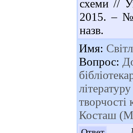
схеми // У
2015. – № 
назв.
Имя:
Світл
Вопрос:
До
бібліотека
літературу
творчості
Косташ (My
Доб
Ответ