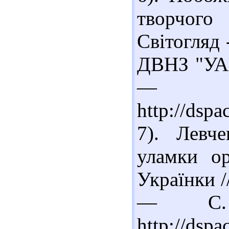
творчого
Світогляд 
ДВНЗ "УА
—
http://dsp
7). Левч
уламки ор
Українки /
— С.
http://dsp