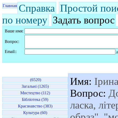
Справка
Простой пои
Главная
по номеру
Задать вопрос
Ваше имя:
Вопрос:
Email::
д
Имя:
Ірин
(6520)
Загальні (1265)
Вопрос:
До
Мистецтво (112)
Бібліотека (59)
ласка, літ
Краєзнавство (383)
Культура (60)
образ", "м