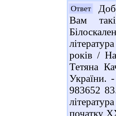
Добр
Ответ
Вам такі
Білоскал
література
років / На
Тетяна Ка
України. -
983652 83
літерату
початку ХХ