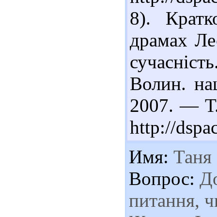
8). Кратк
драмах Лес
сучасніс
Волин. на
2007. — Т.
http://dsp
Имя:
Таня
Вопрос:
До
питання, ч