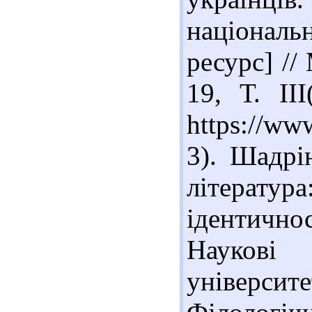
національ
ресурс] //
19, Т. II
https://
3). Шадрі
літерату
ідентично
Наукові
університе