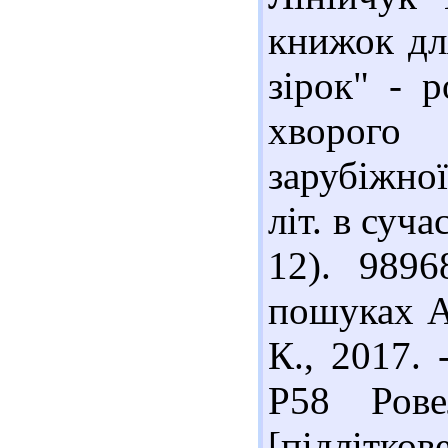
книжок для
зірок" - 
хворого
зарубіжної
літ. в суча
12). 989
пошуках Ал
К., 2017. 
Р58 Ров
[підліткове