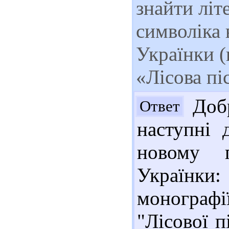
знайти літ
символіка 
Українки (
«Лісова пі
Добр
Ответ
наступні 
новому 
Українки
монографі
"Лісової п