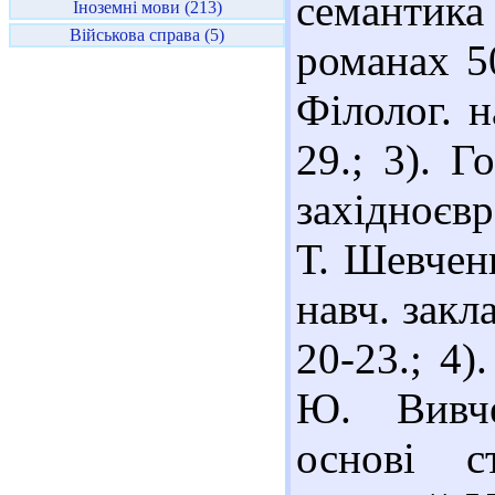
семантика
Іноземні мови (213)
Військова справа (5)
романах 50
Філолог. н
29.; 3). Г
західноєв
Т. Шевченк
навч. закл
20-23.; 4)
Ю. Вивче
основі ст