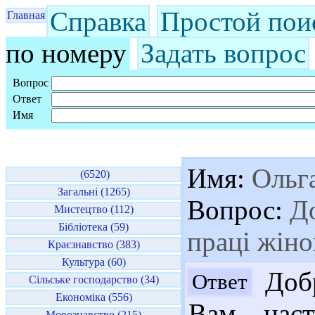
Справка
Простой пои
Главная
по номеру
Задать вопрос
Вопрос
Ответ
Имя
Имя:
Ольг
(6520)
Загальні (1265)
Вопрос:
До
Мистецтво (112)
Бібліотека (59)
праці жіно
Краєзнавство (383)
Культура (60)
Добр
Ответ
Сільське господарство (34)
Економіка (556)
Вам наст
Мовознавство (215)