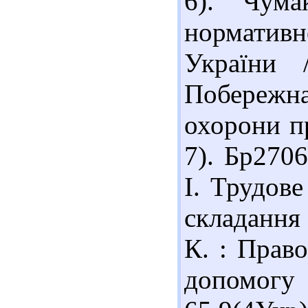
6). Чума
нормативн
України 
Побережна
охорони пр
7). Бр270
І. Трудове
складання а
К. : Право
допомог