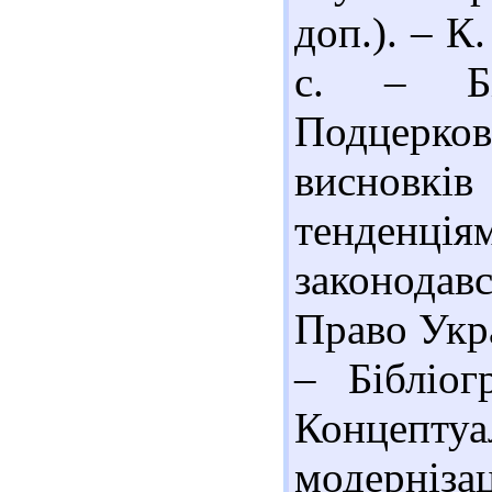
доп.). – К
с. – Біб
Подцерк
висновків
тенденція
законода
Право Укра
– Бібліог
Концептуа
модерні