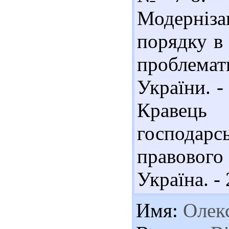
Модерніза
порядку в
проблемати
України. -
Кравець 
господарс
правово
Україна. - 
Имя:
Олек