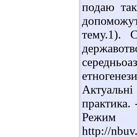
подаю так
допоможут
тему.1).
держав
середньоаз
етногене
Актуальн
практика. 
Реж
http://nbu