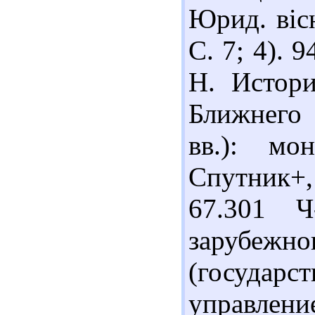
Юрид. вісн
С. 7; 4).
Н. Истори
Ближнего
вв.): мо
Спутник+,
67.301 
заруб
(государ
управление