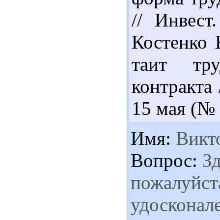
// Инвест
Костенко 
таит тр
контракта 
15 мая (№ 3
Имя:
Викт
Вопрос:
Зд
пожалуйста
удосконале