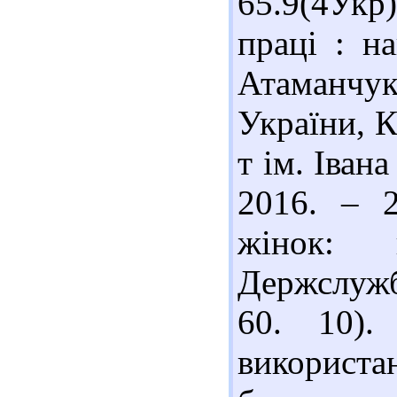
65.9(4Ук
праці : н
Атаманчук 
України, К
т ім. Івана
2016. – 
жінок: 
Держслужбо
60. 10).
використ