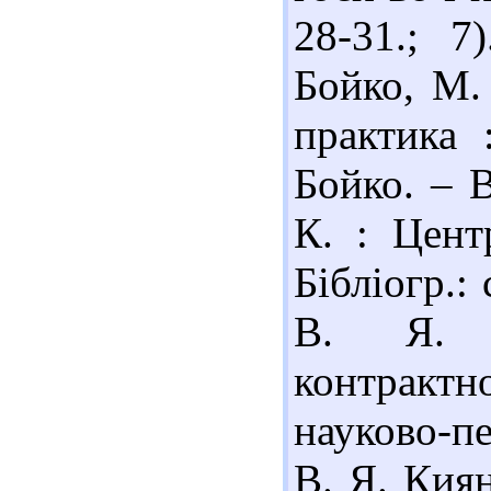
28-31.; 7
Бойко, М. 
практика 
Бойко. – В
К. : Цент
Бібліогр.: 
В. Я. О
контрактн
науково-п
В. Я. Киян