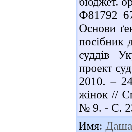
бюджет. орг
Ф81792 67
Основи ґен
посібник д
суддів Ук
проект суд
2010. – 2
жінок // С
№ 9. - С. 2
Имя:
Даш