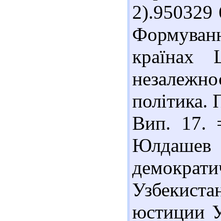
2).950329
Формуван
країнах 
незалежн
політика. 
Вип. 17. 
Юлдаше
демократи
Узбекист
юстиции У