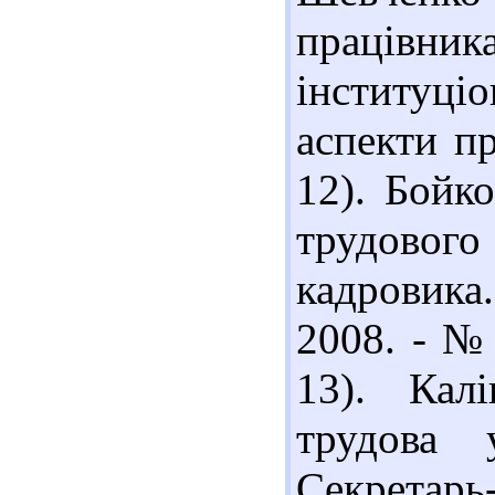
праці
інституці
аспекти пр
12). Бойк
трудовог
кадровика
2008. - № 
13). Кал
трудова 
Секретарь-