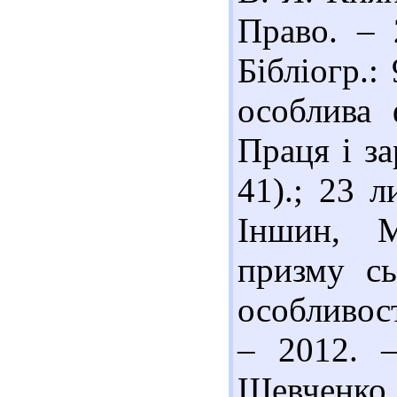
Право. – 
Бібліогр.:
особлива 
Праця і за
41).; 23 л
Іншин, М
призму сь
особливост
– 2012. 
Шевченк