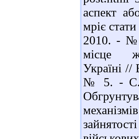
аспект аб
мріє стати
2010. - №
місце жі
Україні //
№ 5. - С.
Обгрунтув
механізм
зайнятос
військови