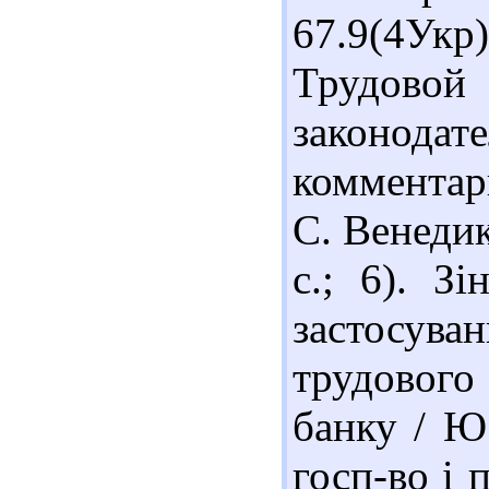
67.9(4Укр
Трудово
законода
комментар
С. Венедик
с.; 6). З
застосу
трудовог
банку / Ю
госп-во і 