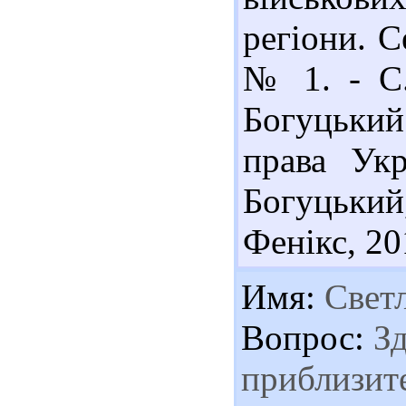
регіони. С
№ 1. - С.
Богуцьки
права Укр
Богуцький
Фенікс, 201
Имя:
Свет
Вопрос:
Зд
приблизите