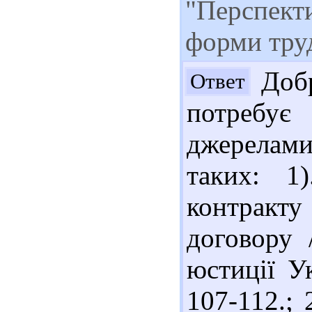
"Перспект
форми тру
Добр
Ответ
потребу
джерелами
таких: 1
контракту
договору 
юстиції У
107-112.; 