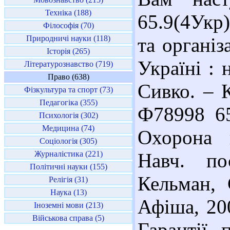
Техніка (188)
65.9(4Укр
Філософія (70)
Природничі науки (118)
та організ
Історія (265)
Україні : 
Літературознавство (719)
Право (638)
Сивко. – К
Фізкультура та спорт (73)
Педагогіка (355)
Ф78998 65
Психологія (302)
Медицина (74)
Охорона 
Соціологія (305)
Журналістика (221)
Навч. по
Політичні науки (155)
Кельман, 
Релігія (31)
Наука (13)
Афіша, 200
Іноземні мови (213)
Військова справа (5)
Гарантії 