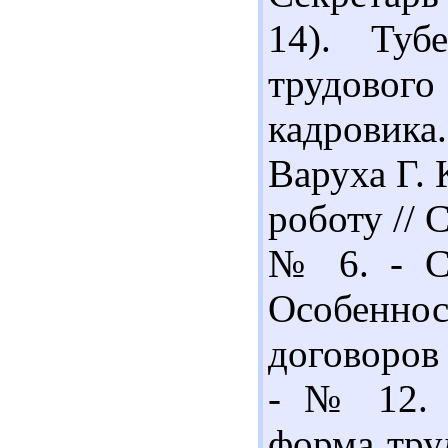
14). Туб
трудовог
кадровика. 
Варуха Г.
роботу // 
№ 6. - С.
Особеннос
договоров 
- № 12. -
форма труд