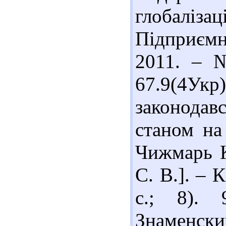
глобалі
Підприємни
2011. – №
67.9(4У
законодавс
станом на
Чижмарь К
С. В.]. – К
с.; 8). 
Знаменски