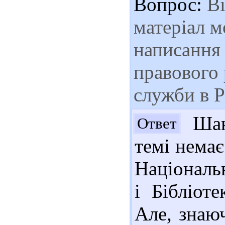
Вопрос:
Ві
матеріал м
написання 
правового
служби в Р
Шан
Ответ
темі немає
Національ
і Бібліот
Але, знаюч