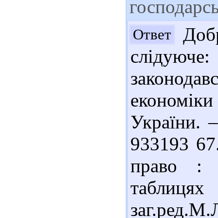
господарсь
Добр
Ответ
слідуюче: 
законода
економік
України. –
933193 67
право : 
таблиц
заг.ред.