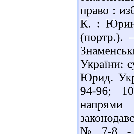
право : из
К. : Юрин
(портр.). 
Знаменсь
України: с
Юрид. Укр
94-96; 1
напрями м
законодавс
№ 7-8. - 