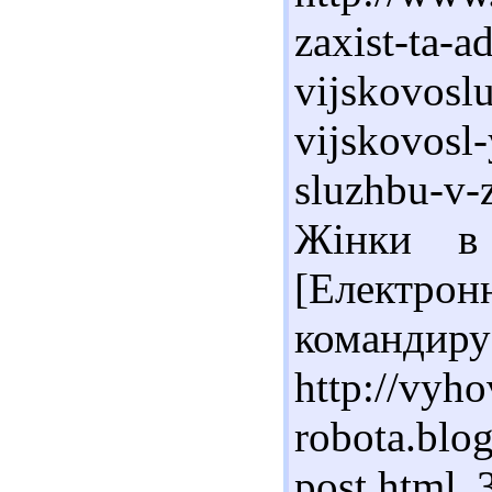
zaxist-ta-a
vijskovosl
vijskovosl
sluzhbu-v-z
Жінки в
[Електрон
командиру
http://vyho
robota.blo
post.html