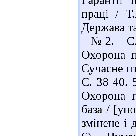
праці / Т
Держава та
– № 2. – С.
Охорона п
Сучасне пт
С. 38-40. 
Охорона п
база / [упо
змінене і 