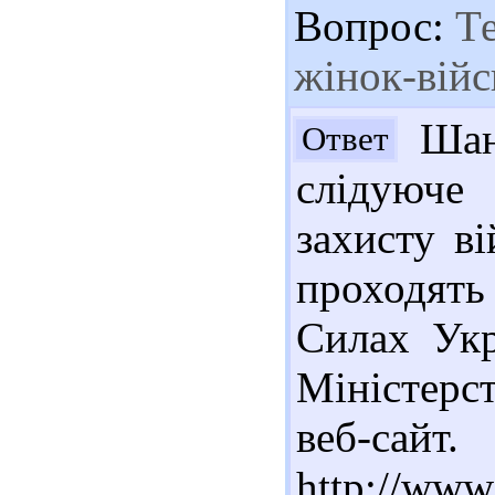
Вопрос:
Те
жінок-вій
Шан
Ответ
слідуюче
захисту ві
проходять
Силах Укр
Міністерс
веб-са
http://www.