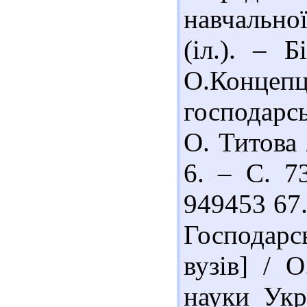
навчальної
(іл.). – Б
О.Концепц
господарс
О. Титова 
6. – С. 73
949453 67
Господарсь
вузів] / 
науки Укра