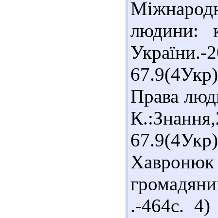
Міжнарод
людини: к
України.-2
67.9(4Ук
Права люди
К.:Знанн
67.9(4Ук
Хавроню
громадяни
.-464с. 4