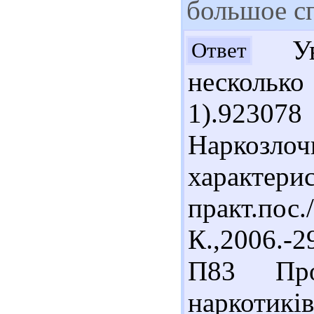
большое с
Ува
Ответ
нескольк
1).9230
Наркозлоч
характери
практ.по
К.,2006.-2
П83 Про
наркотиків