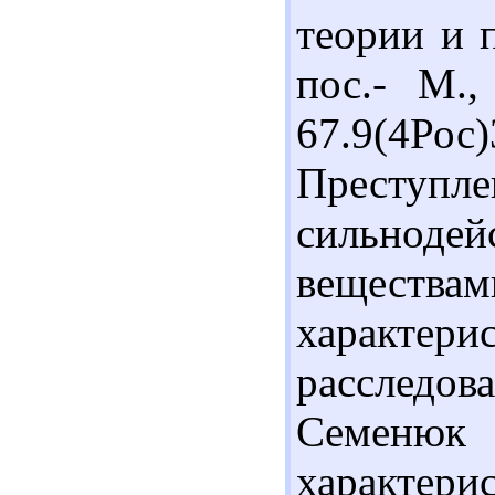
теории и 
пос.- М.,
67.9(4Ро
Престу
сильнод
веществ
характе
расследова
Семенюк
характерис