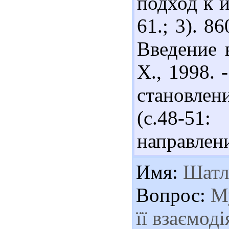
подход к и
61.; 3). 
Введение 
Х., 1998. 
становлен
(с.48-5
направлени
Имя:
Шатл
Вопрос:
Му
її взаємод