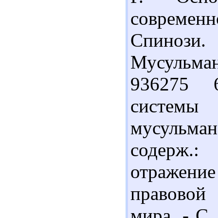
современн
Спинози.
Мусульманс
936275 6
системы 
мусульман
содерж.:
отражен
правовой
мира. - С.