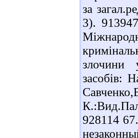
за загал.р
3). 91394
Міжнарод
кримінал
злочини 
засобів: Н
Савченко,В
К.:Вид.Пал
928114 67
незаконны