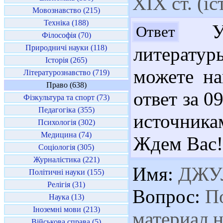
ХІХ ст. (і
Мовознавство (215)
Техніка (188)
Ува
Ответ
Філософія (70)
Природничі науки (118)
литерату
Історія (265)
можете на
Літературознавство (719)
Право (638)
ответ за 0
Фізкультура та спорт (73)
Педагогіка (355)
источника
Психологія (302)
Медицина (74)
Ждем Вас!
Соціологія (305)
Журналістика (221)
Имя:
ДЖУ
Політичні науки (155)
Релігія (31)
Вопрос:
По
Наука (13)
Іноземні мови (213)
материал 
Військова справа (5)