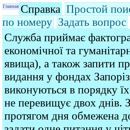
Справка
Простой пои
Главная
по номеру
Задать вопрос
Служба приймає фактогра
економічної та гуманітарн
явища), а також запити п
видання у фондах Запорі
виконуються в порядку їх
не перевищує двох днів. З
протягом дня обмежена до
задати одне питання у чі