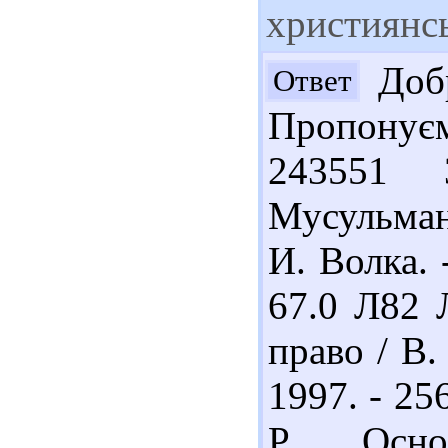
християнс
Добр
Ответ
Пропонує
243551 
Мусульман
И. Волка. 
67.0 Л82 
право / В.
1997. - 25
Р. Осно