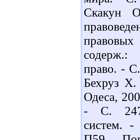
Скакун О
правоведе
правовых
содерж.:
право. - С
Бехруз Х.
Одеса, 200
- С. 247
систем. -
П59 Порі