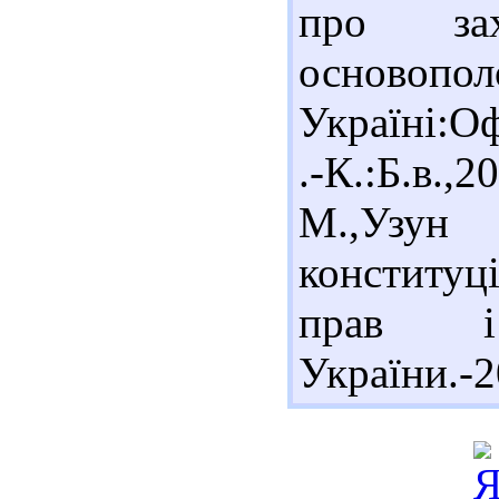
про за
основопол
Україні:Оф
.-К.:Б.в.
М.,Уз
конституц
прав і
України.-2