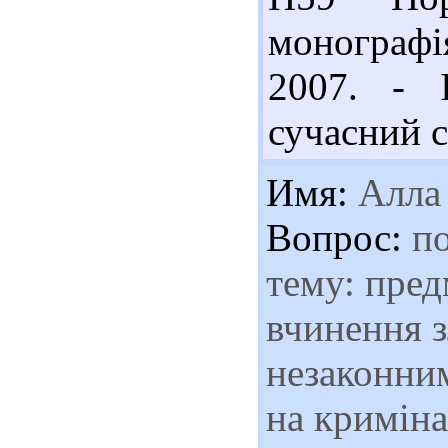
монографія 
2007. - І
сучасний с
Имя:
Алла
Вопрос:
по
тему: пред
вчинення з
незаконним
на криміна