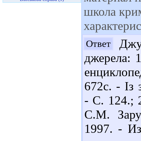
школа крим
характери
Джул
Ответ
джерела: 
енциклопед
672с. - Із
- С. 124.;
С.М. Зару
1997. - И