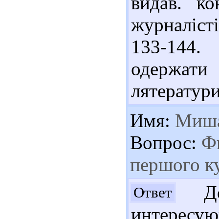
видав. ко
журналісті
133-144.
одержат
лятератури
Имя:
Миш
Вопрос:
Фи
першого к
До
Ответ
интересу