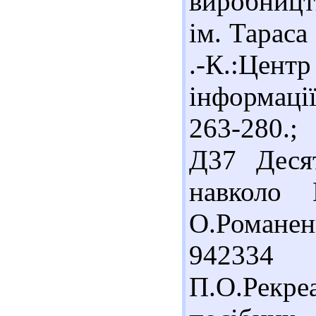
виробницт
ім. Тараса
.-К.:Цен
інформації,
263-280.;
Д37 Деся
навколо К
О.Романенк
94233
П.О.Рекр