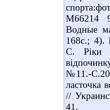
спорта:фо
М66214 9
Водные ма
168с.; 4)
С. Ріки 
відпочинку
№11.-С.20
ласточка 
// Украин
41.