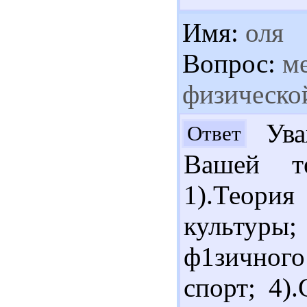
Имя:
оля
Вопрос:
ме
физическо
Ува
Ответ
Вашей т
1).Теори
культуры
ф1зичного
спорт; 4)