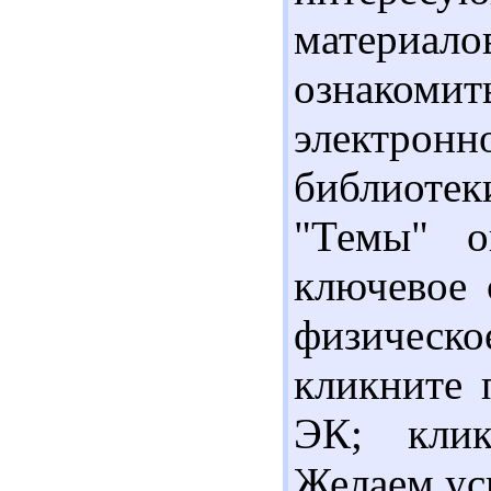
материа
ознаком
электрон
библиотек
"Темы" о
ключевое 
физичес
кликните 
ЭК; клик
Желаем ус