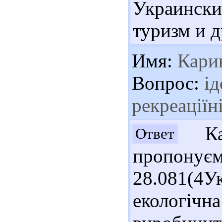
Украинск
туризм и 
Имя:
Кари
Вопрос:
ід
рекреаціїн
Кар
Ответ
пропонує
28.081(
екологічн