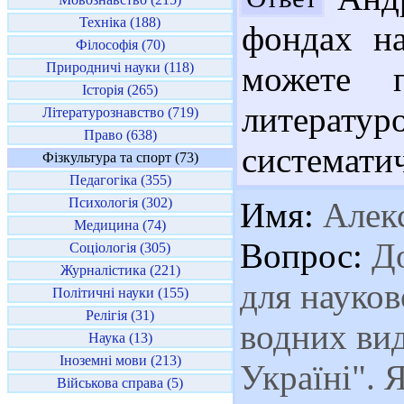
Техніка (188)
фондах н
Філософія (70)
Природничі науки (118)
можете 
Історія (265)
литератур
Літературознавство (719)
Право (638)
систематич
Фізкультура та спорт (73)
Педагогіка (355)
Психологія (302)
Имя:
Алек
Медицина (74)
Вопрос:
До
Соціологія (305)
Журналістика (221)
для науков
Політичні науки (155)
Релігія (31)
водних вид
Наука (13)
Іноземні мови (213)
Україні". 
Військова справа (5)