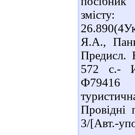
посібник 
змісту:
26.890(4У
Я.А., Пан
Предисл. 
572 с.- И
Ф79416
туристичн
Провідні 
3/[Авт.-уп