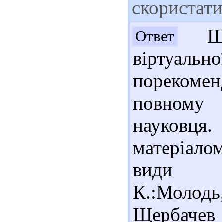
скористат
Шан
Ответ
віртуально
порекоме
повному 
науковця.
матеріало
види спо
К.:Молод
Щербач