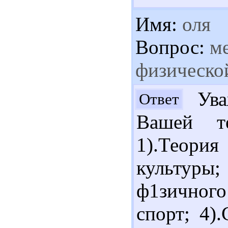
Имя:
оля
Вопрос:
ме
физическо
Ува
Ответ
Вашей т
1).Теори
культуры
ф1зичного
спорт; 4)