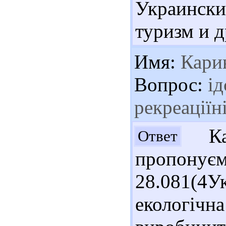
Украинск
туризм и 
Имя:
Кари
Вопрос:
ід
рекреаціїн
Кар
Ответ
пропонує
28.081(
екологічн