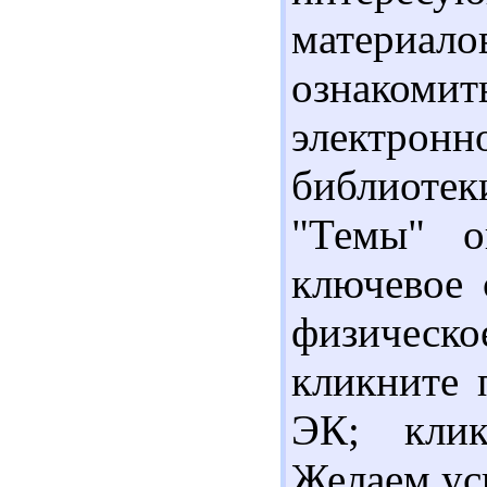
материа
ознаком
электрон
библиотек
"Темы" о
ключевое 
физичес
кликните 
ЭК; клик
Желаем ус