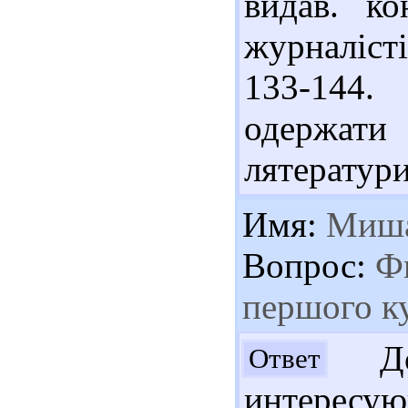
видав. ко
журналісті
133-144.
одержат
лятератури
Имя:
Миш
Вопрос:
Фи
першого к
До
Ответ
интересу