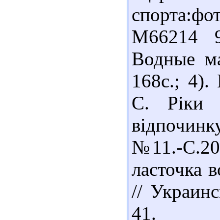
спорта:фо
М66214 9
Водные ма
168с.; 4)
С. Ріки 
відпочинку
№11.-С.20
ласточка 
// Украин
41.