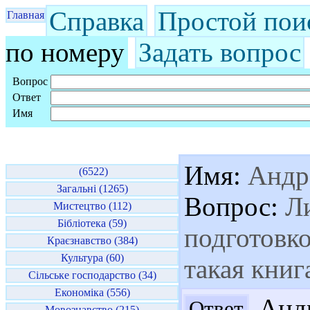
Справка
Простой пои
Главная
по номеру
Задать вопрос
Вопрос
Ответ
Имя
Имя:
Андр
(6522)
Загальні (1265)
Вопрос:
Ли
Мистецтво (112)
Бібліотека (59)
подготовко
Краєзнавство (384)
Культура (60)
такая книг
Сільське господарство (34)
Економіка (556)
Андр
Ответ
Мовознавство (215)