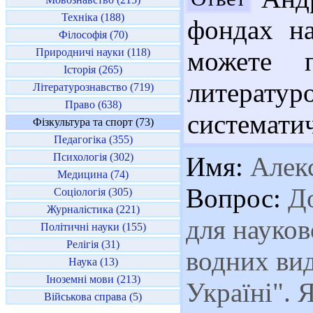
Техніка (188)
фондах н
Філософія (70)
Природничі науки (118)
можете 
Історія (265)
литератур
Літературознавство (719)
Право (638)
систематич
Фізкультура та спорт (73)
Педагогіка (355)
Психологія (302)
Имя:
Алек
Медицина (74)
Вопрос:
До
Соціологія (305)
Журналістика (221)
для науков
Політичні науки (155)
Релігія (31)
водних вид
Наука (13)
Іноземні мови (213)
Україні". 
Військова справа (5)