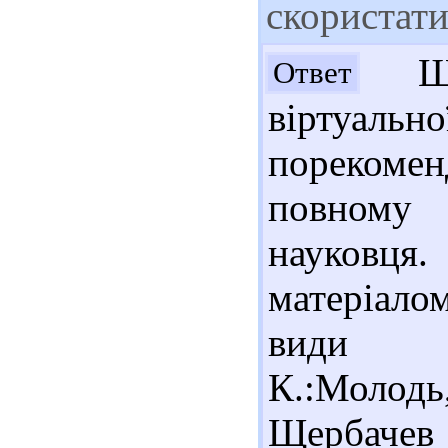
скористат
Шан
Ответ
віртуально
порекоме
повному 
науковця.
матеріало
види спо
К.:Молод
Щербач