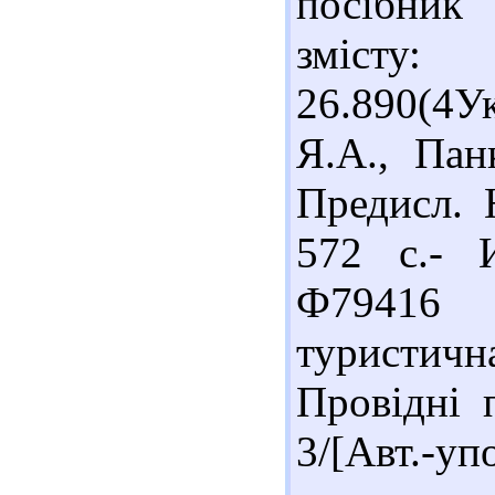
посібник 
змісту:
26.890(4У
Я.А., Пан
Предисл. 
572 с.- И
Ф79416
туристичн
Провідні 
3/[Авт.-уп