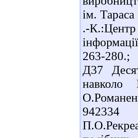
виробницт
ім. Тараса
.-К.:Цен
інформації,
263-280.;
Д37 Деся
навколо К
О.Романенк
94233
П.О.Рекр