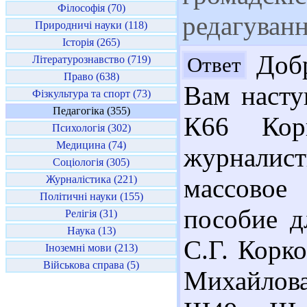
Філософія (70)
редагуванн
Природничі науки (118)
Історія (265)
Добр
Ответ
Літературознавство (719)
Право (638)
Вам насту
Фізкультура та спорт (73)
Педагогіка (355)
К66 Корк
Психологія (302)
Медицина (74)
журналис
Соціологія (305)
Журналістика (221)
массовое
Політичні науки (155)
пособие д
Релігія (31)
Наука (13)
С.Г. Корко
Іноземні мови (213)
Військова справа (5)
Михайлова