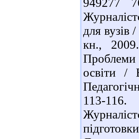
949277 7
Журналістс
для вузів 
кн., 200
Проблеми
освіти / 
Педагогіч
113-116
Журналіс
підготовк