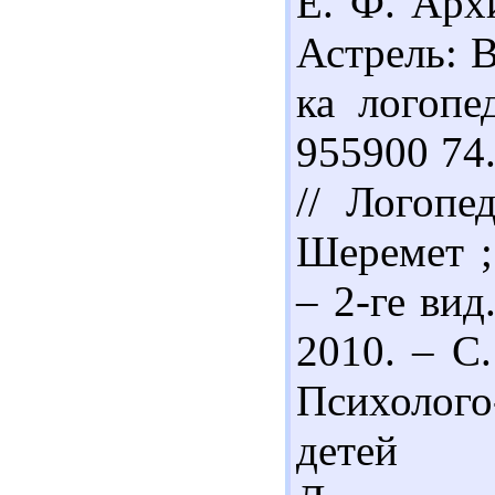
Е. Ф. Арх
Астрель: В
ка логопед
955900 74
// Логопе
Шеремет ;
– 2-ге вид
2010. – С.
Психолого
детей