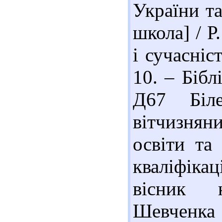
України т
школа] / Р
і сучасніс
10. – Бібл
Д67 Біл
вітчизнян
освіти та 
кваліфікац
вісник н
Шевченка 