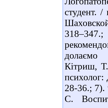
Логопатоп
студент. /
Шаховской
318–347.
рекоменд
долаємо 
Кітриш, Т.
психолог: 
28-36.; 7)
С. Воспи