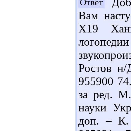
Добр
Ответ
Вам насту
Х19 Хан
логоп
звукопрои
Ростов н/
955900 74.
за ред. М
науки Укр
доп. – К.