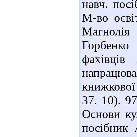
навч. посі
М-во осві
Магнолія
Горбенко
фахівців
напрацюва
книжкової 
37. 10). 9
Основи ку
посібник 