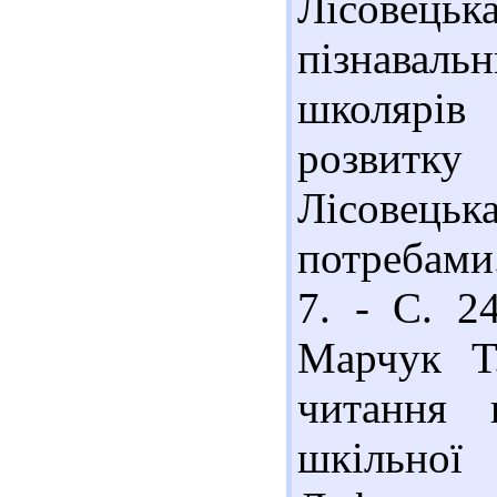
Лісовець
пізнавал
школярів
розвитку
Лісовець
потребами.
7. - С. 2
Марчук Т
читання 
шкільної