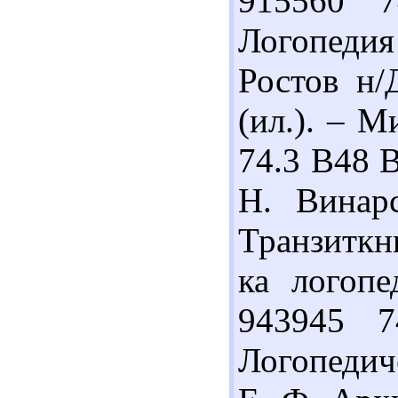
915560 
Логопедия 
Ростов н/
(ил.). – М
74.3 В48 В
Н. Винар
Транзиткни
ка логопе
943945 7
Логопедич