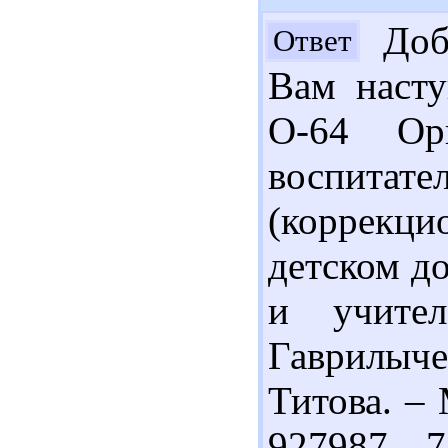
Добр
Ответ
Вам насту
О-64 Орг
воспитате
(коррекц
детском до
и учител
Гаврилыч
Титова. – 
927987 7