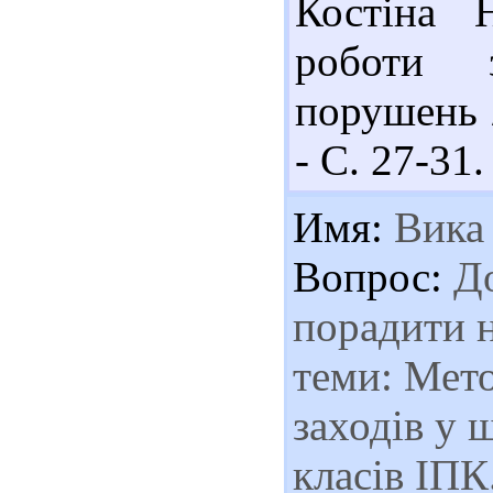
Костіна Н
роботи 
порушень /
- С. 27-31.
Имя:
Вика
Вопрос:
До
порадити н
теми: Мет
заходів у 
класів ІП