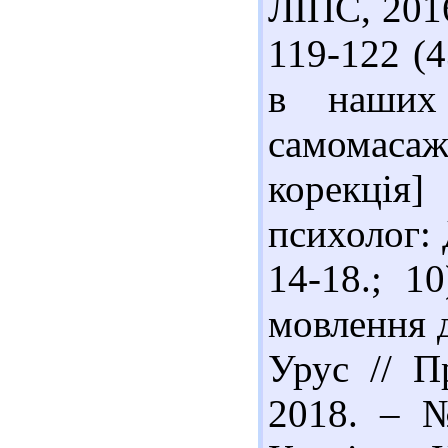
ЛІПС, 2016.
119-122 (4
в наших
самомасажу
корекція
психолог: 
14-18.; 1
мовлення 
Урус // П
2018. – №