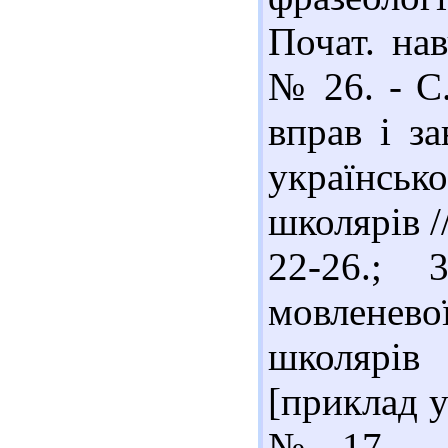
Почат. нав
№ 26. - С.
вправ і з
українсь
школярів /
22-26.; 
мовленев
школярів 
[приклад ур
№ 17. - С