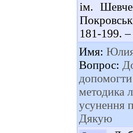
ім. Шевче
Покровськ 
181-199. – 
Имя:
Юли
Вопрос:
До
допомогти 
методика л
усунення п
Дякую