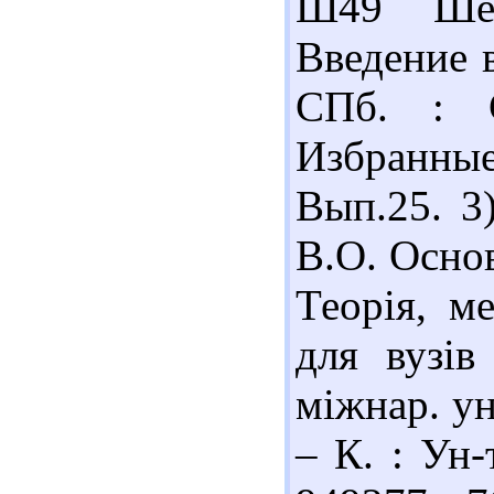
Ш49 Шере
Введение 
СПб. : 
Избранны
Вып.25. 3
В.О. Основ
Теорія, м
для вузів
міжнар. ун
– К. : Ун-