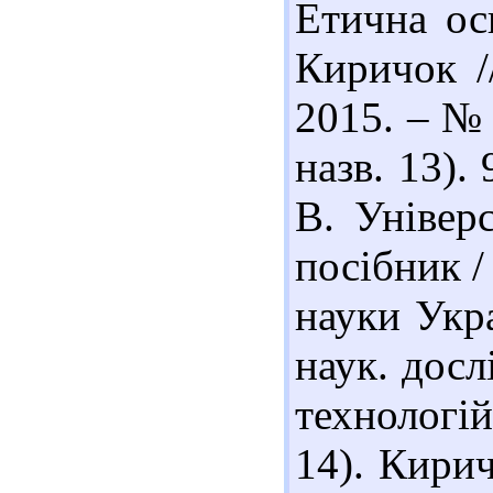
Етична осв
Киричок /
2015. – № 
назв. 13).
В. Універс
посібник /
науки Укра
наук. досл
технологій
14). Кирич