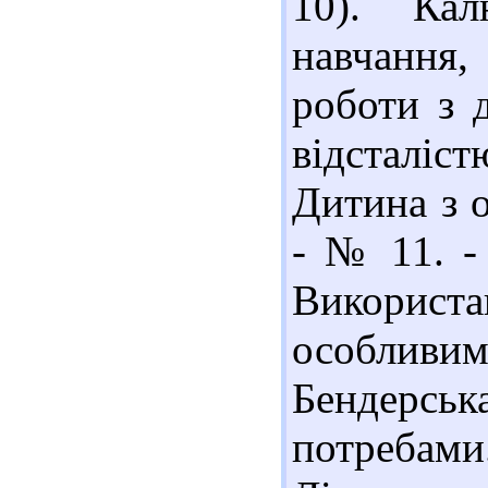
10). Ка
навчання
роботи з 
відсталіст
Дитина з 
- № 11. - 
Використа
особ­ливим
Бендерсь
потребами.