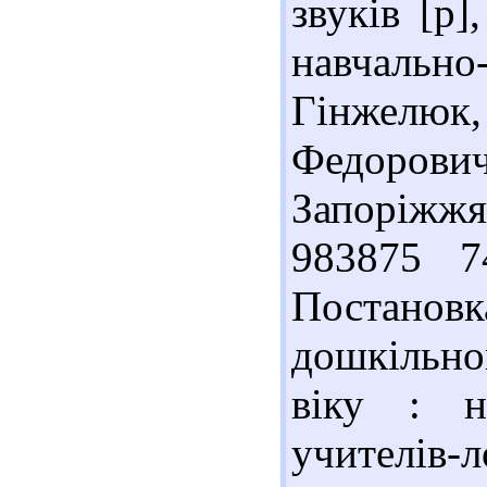
звуків [р]
навчально
Гінжелюк
Федорович.
Запоріжжя
983875 7
Постанов
дошкільн
віку : н
учителі