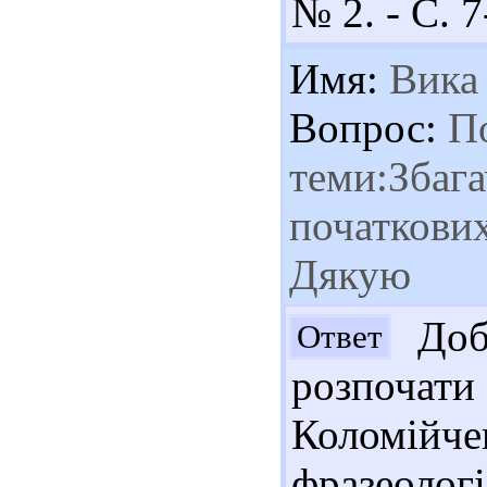
№ 2. - С. 7
Имя:
Вика
Вопрос:
По
теми:Збага
початкових
Дякую
Добр
Ответ
розпоча
Коломій
фразеолог