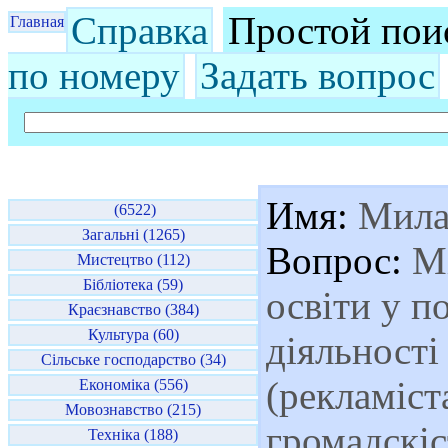
Справка
Простой пои
Главная
по номеру
Задать вопрос
Имя:
Мила
(6522)
Загальні (1265)
Вопрос:
Мі
Мистецтво (112)
Бібліотека (59)
освіти у п
Краєзнавство (384)
Культура (60)
діяльності
Сільське господарство (34)
(рекламіста
Економіка (556)
Мовознавство (215)
громадскіс
Техніка (188)