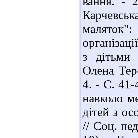
вання. - 
Карчевська
маляток"
організаці
з дітьми 
Олена Тере
4. - С. 41-
навколо м
дітей з о
// Соц. пед