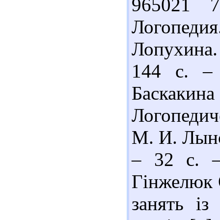
965021 
Логопедия.
Лопухина.
144 с. – 
Баскакин
Логопедич
М. И. Лынс
– 32 с. –
Гінжелюк 
занять із