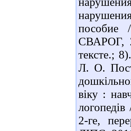
нарушения
нарушени
пособие 
СВАРОГ, 2
тексте.; 8
Л. О. Пос
дошкільн
віку : нав
логопедів
2-ге, пер