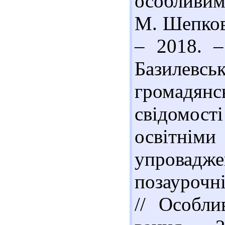
особливим
М. Шепковс
– 2018. –
Базиле
громадянсь
свідомос
освітні
упровадже
позаурочні
// Особли