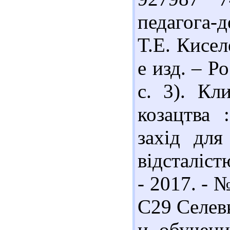
педагога-д
Т.Е. Кисел
е изд. – Р
с. 3). Кл
козацтва 
захід для
відсталіст
- 2017. - №
С29 Селев
и обучени