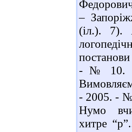
Федорович.
– Запоріж
(іл.). 7)
логопеді
постанови 
- № 10. -
Вимовляємо
- 2005. - №
Нумо вчи
хитре “р”.