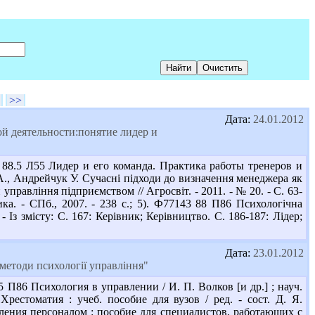
>>
Дата:
24.01.2012
й деятельности:понятие лидер и
 88.5 Л55 Лидер и его команда. Практика работы тренеров и
к А., Андрейчук У. Сучасні підходи до визначення менеджера як
ти управління підприємством // Агросвіт. - 2011. - № 20. - С. 63-
ка. - СПб., 2007. - 238 с.; 5). Ф77143 88 П86 Психологічна
- Із змісту: С. 167: Керівник; Керівництво. С. 186-187: Лідер;
Дата:
23.01.2012
етоди психології управління"
П86 Психология в управлении / И. П. Волков [и др.] ; науч.
Хрестоматия : учеб. пособие для вузов / ред. - сост. Д. Я.
авления персоналом : пособие для специалистов, работающих с