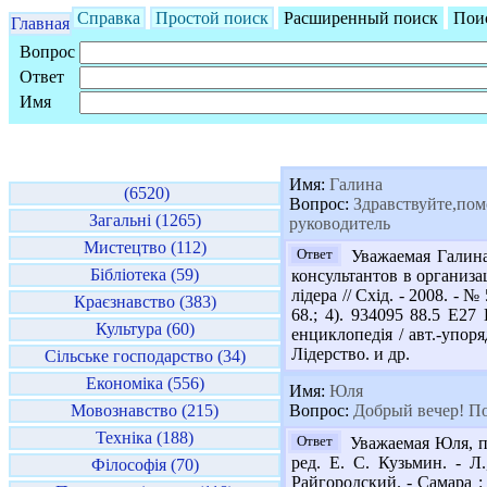
Справка
Простой поиск
Расширенный поиск
Пои
Главная
Вопрос
Ответ
Имя
Имя:
Галина
(6520)
Вопрос:
Здравствуйте,пом
Загальні (1265)
руководитель
Мистецтво (112)
Ответ
Уважаемая Галина,
Бібліотека (59)
консультантов в организац
лідера // Схід. - 2008. - №
Краєзнавство (383)
68.; 4). 934095 88.5 Е2
Культура (60)
енциклопедія / авт.-упоря
Лідерство. и др.
Сільське господарство (34)
Економіка (556)
Имя:
Юля
Мовознавство (215)
Вопрос:
Добрый вечер! По
Техніка (188)
Ответ
Уважаемая Юля, пр
ред. Е. С. Кузьмин. - Л.
Філософія (70)
Райгородский. - Самара :