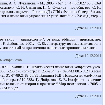
ева, А. С. Лукьянова. - М., 2005. - 624 с.; 4). 885027 60.5 С69
Каспарян, С. И. Самыгин, И. О. Суханов ; под общ. ред. С. Н.
 управлять людьми. - Ростов н/Д ; СПб : Феникс : Северо-Запад,
ия и психология управления : учеб. пособие. - 2-е изд., стер. -
Дата:
14.12.2011
ввиду - "аддиктология", от англ. addiction - пристрастие,
K dictionaries, 2001. - С. 8). Литературу по теме зависимости
 Вы можете найти при помощи нашего электронного каталога.
Дата:
12.12.2011
ль конфликтов
5 Л71 Ложкин Г. В. Практическая психология конфликта:учеб.
0 .-256 с.-Библиогр.: с. 250-254.; 2). 896443 88.5 Х24 Хасан
бие.; 3). Ф78921 88.5 Г85 Гришина Н.В. Психология конфликта
-Библиогр.: с.519-538.; 4). Добрякова Е. В. Конфликт - явление
фликтология: от теории к практике // Мир психологии. - 2005. -
 224 с. и др.
Дата:
12.12.2011