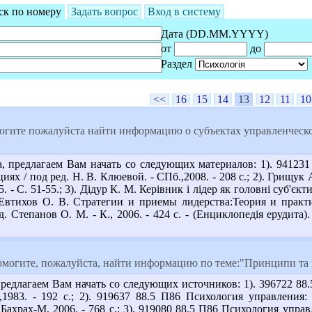
ск по номеру
Задать вопрос
Вход в систему
Дата (DD.MM.YYYY)
от
до
Раздел
<<
16
15
14
13
12
11
10
огите пожалуйста найти информацию о субъектах управленческо
 предлагаем Вам начать со следующих материалов: 1). 941231
иях / под ред. Н. В. Клюевой. - СПб.,2008. - 208 с.; 2). Грищу
 5. - С. 51-55.; 3). Дідур К. М. Керівник і лідер як головні суб'єк
7 Евтихов О. В. Стратегии и приемы лидерства:Теория и практи
д. Степанов О. М. - К., 2006. - 424 с. - (Енциклопедія ерудита). 
могите, пожалуйста, найти информацию по теме:"Принципи та м
едлагаем Вам начать со следующих источников: 1). 396722 88.5 
,1983. - 192 с.; 2). 919637 88.5 П86 Психология управления: 
 Бахрах-М, 2006. - 768 с.; 3). 919080 88.5 П86 Психология упр