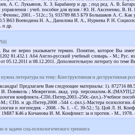
в, А. С. Лукьянов, Х. З. Барабанер и др. ; под ред. А. В. Батарш
управления : учеб. пособие для вузов / Ю. Н. Аксененко, В. Н. 
: Феникс, 2001. - 512с.; 5). 933789 88.5 Б79 Большаков А. С. Как
 60.5 В63 Воеводина Н. А., Данилова И. А., Нуриева Р. Н. Социолог
. и др.
((((
Вы не верно указываете термин. Понятие, которое Вы имеете 
202 81.432.1 А64 Англо-русский учебный словарь. - М.; Рус. яз : 
 от 05.12.2011 и 08.12.2011. Дополнительную литерату по теме
 нужна литература на тему: Конструктивная и деструктивная ро
ксандра! Предлагаем Вам следующие материалы: 1). 872716 88.
 И. Повякель ; Межрегион. акад. упр. персоналом.-К.:[МАУП],200
ология конфликта.-СПб.:Питер,2003.-250с.-(ил.).-Учебное посо
п.-М.; СПб. и др.:Питер,2008 .-544 с.-(ил.).-Мастера психологии.
ология и логопедия. - 2008. - № 1. - С. 39-52.; 5). Цой Л. Н. Кон
72 1МИ7 К46 а Кичанова И. М. Конфликт: за и против. - М., 1978. -
и и задачи соц-психологического тренинга