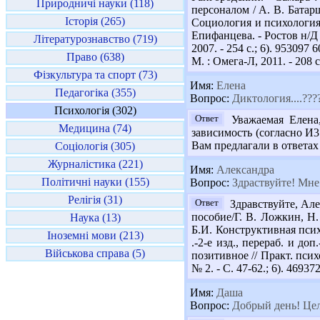
Природничі науки (118)
персоналом / А. В. Батарше
Історія (265)
Социология и психология 
Епифанцева. - Ростов н/Д 
Літературознавство (719)
2007. - 254 с.; 6). 953097
Право (638)
М. : Омега-Л, 2011. - 208 с
Фізкультура та спорт (73)
Имя:
Елена
Педагогіка (355)
Вопрос:
Диктология....????
Психологія (302)
Ответ
Уважаемая Елена, 
Медицина (74)
зависимость (согласно И31
Вам предлагали в ответах
Соціологія (305)
Журналістика (221)
Имя:
Александра
Політичні науки (155)
Вопрос:
Здраствуйте! Мне
Релігія (31)
Ответ
Здравствуйте, Але
пособие/Г. В. Ложкин, Н.
Наука (13)
Б.И. Конструктивная псих
Іноземні мови (213)
.-2-е изд., перераб. и до
Військова справа (5)
позитивное // Практ. псих
№ 2. - С. 47-62.; 6). 4693
Имя:
Даша
Вопрос:
Добрый день! Цел