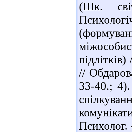
(Шк. сві
Психолог
(форм
міжособ
підлітків)
// Обдаров
33-40.; 4)
спілкуван
комунікати
Психолог. -