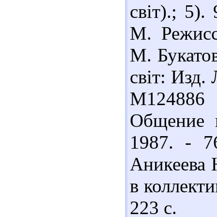
світ).; 5)
М. Режисс
М. Букатов
світ: Изд. 
М124886 
Общение ш
1987. - 7
Аникеева 
в коллекти
223 с.