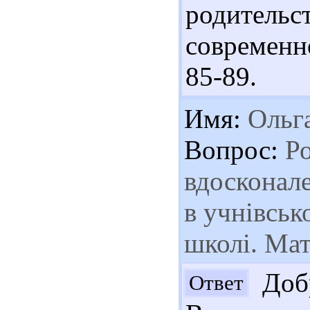
родительс
современн
85-89.
Имя:
Ольг
Вопрос:
Ро
вдосконал
в учнівськ
школі. Мат
Добр
Ответ