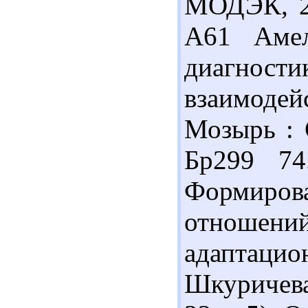
МОДЭК, 20
А61 Амел
диагно
взаимоде
Мозырь : С
Бр299 74
Формир
отношен
адаптац
Шкуричева.