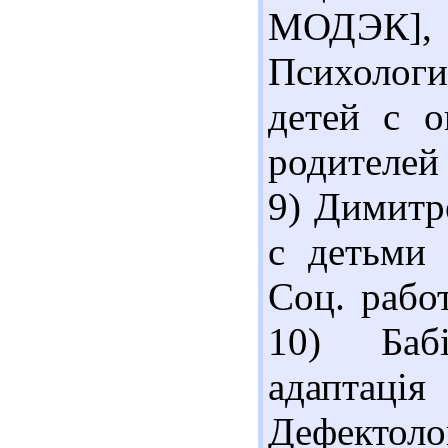
МОДЭК], 2
Психолог
детей с о
родителей 
9) Димитр
с детьми 
Соц. работ
10) Бабі
адаптація
Дефектолог