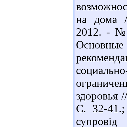
возможнос
на дома /
2012. - № 
Основные
рекомен
социально
огранич
здоровья /
С. 32-41.
супровід