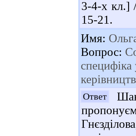
3-4-х кл.] 
15-21.
Имя:
Ольг
Вопрос:
Со
специфіка 
керівництв
Шан
Ответ
пропонує
Гнєзділов