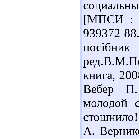
социальн
[МПСИ : 
939372 88.
посібни
ред.В.М.По
книга, 200
Вебер П
молодой с
стошнило! 
А. Верник