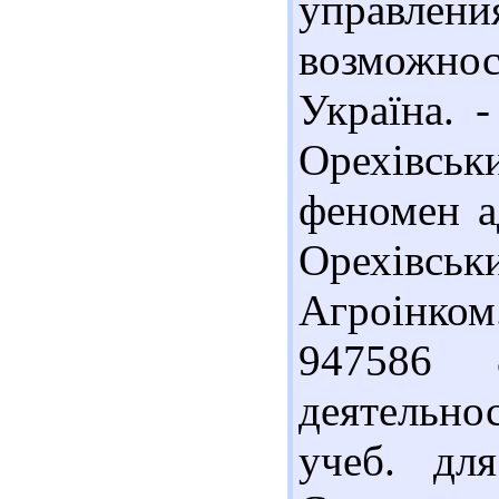
управле
возможно
Україна. -
Орехівсь
феномен а
Орехівсь
Агроінком. 
947586 
деятельнос
учеб. дл