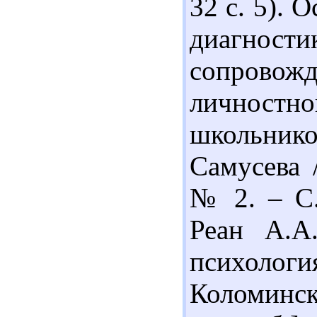
32 с. 5). 
диагности
сопров
личнос
школьник
Самусева 
№ 2. – С.
Реан А.А.
психоло
Коломинс