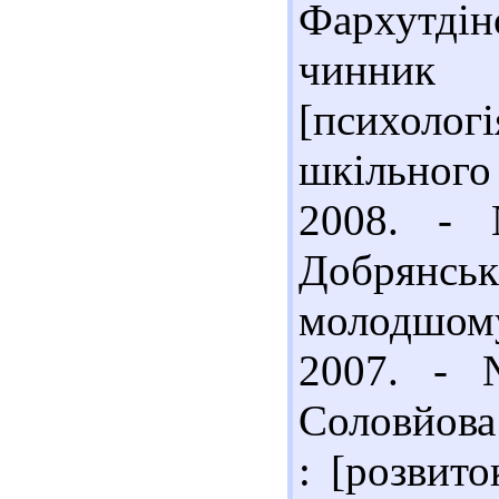
Фархутдін
чинник 
[психоло
шкільного
2008. - 
Добрянсь
молодшому 
2007. - 
Соловйова 
: [розвит