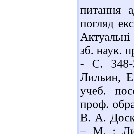
питання а
погляд екс
Актуальні 
зб. наук. п
- С. 348-
Лильин, Е
учеб. пос
проф. обра
В. А. Доск
– М. : Ли