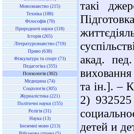
такі дже
Мовознавство (215)
Техніка (188)
Підготовка
Філософія (70)
Природничі науки (118)
життєді
Історія (265)
суспільств
Літературознавство (719)
Право (638)
акад. пед
Фізкультура та спорт (73)
Педагогіка (355)
виховання 
Психологія (302)
Медицина (74)
та ін.]. – 
Соціологія (305)
Журналістика (221)
2) 932525
Політичні науки (155)
социальн
Релігія (31)
Наука (13)
детей и де
Іноземні мови (213)
Військова справа (5)