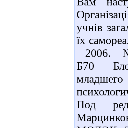
Вам наст
Організац
учнів зага
їх самореал
– 2006. – 
Б70 Бло
младшег
психологич
Под ред
Марцинк