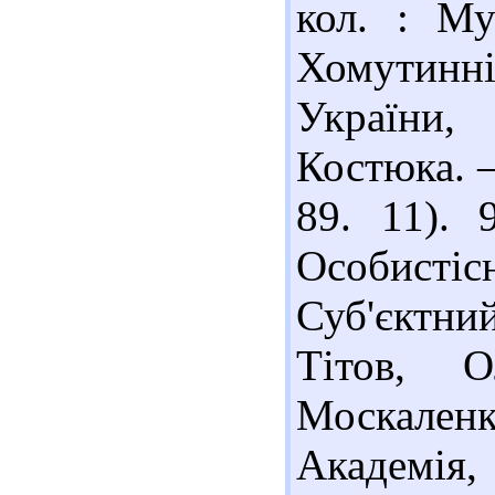
кол. : Му
Хомутинні
України,
Костюка. –
89. 11). 
Особисті
Суб'єктни
Тітов, О
Москаленко
Академі