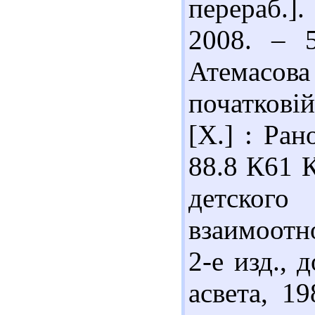
перераб.]
2008. – 
Атемасова
початкові
[Х.] : Ран
88.8 К61 
детского
взаимоотн
2-е изд., 
асвета, 1