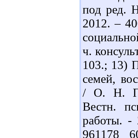
под ред. 
2012. – 40
социально
ч. консуль
103.; 13)
семей, во
/ О. Н. 
Вестн. пс
работы. - 
961178 6