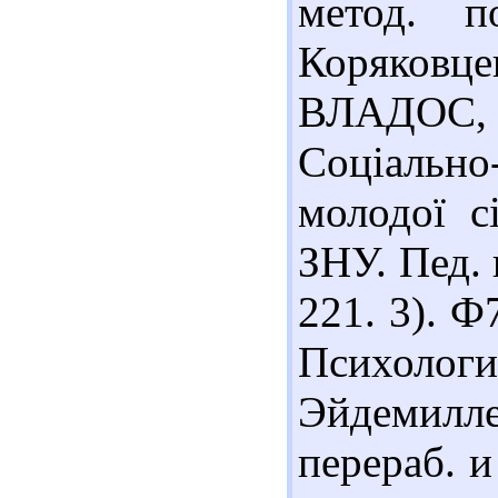
метод. п
Коряковц
ВЛАДОС, 2
Соціальн
молодої с
ЗНУ. Пед. 
221. 3). 
Психологи
Эйдемилле
перераб. и