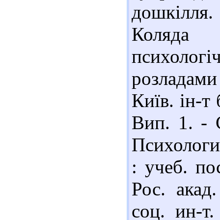
дошкілля. 
Коляда 
психоло
розладами 
Київ. ін-т 
Вип. 1. - 
Психологи
: учеб. по
Рос. акад
соц. ин-т