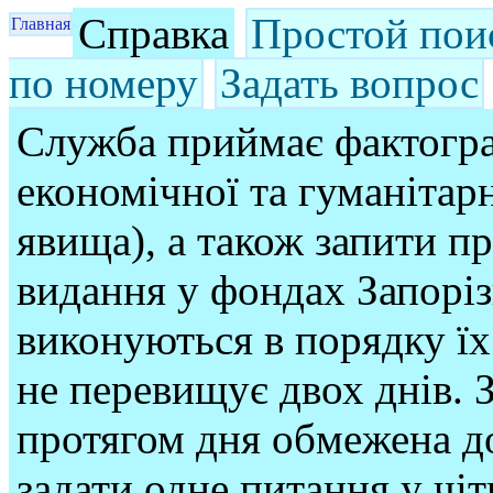
Справка
Простой пои
Главная
по номеру
Задать вопрос
Служба приймає фактогра
економічної та гуманітарн
явища), а також запити п
видання у фондах Запорі
виконуються в порядку їх
не перевищує двох днів. З
протягом дня обмежена до
задати одне питання у чі