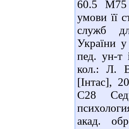
60.5 М75
умови її с
служб дл
України у 
пед. ун-т 
кол.: Л. 
[Інтас], 2
С28 Сед
психология
акад. обр