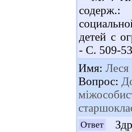
содерж.
социально
детей с о
- С. 509-53
Имя:
Леся
Вопрос:
До
міжособист
старшокла
Здра
Ответ