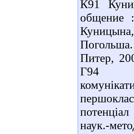
К91 Куни
общение :
Куницына
Погольша.
Питер, 20
Г94 Осо
комуні
першокла
потенціал
наук.-мето