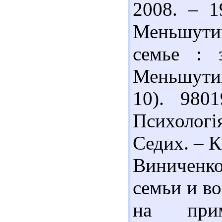
2008. – 1
Меньшут
семье : 
Меньшутин.
10). 980
Психологія
Седих. – К.
Виниченк
семьи и в
на прим