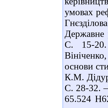
керівницт
умовах реф
Гнєзділова
Державне 
С. 15-20.
Вініченко
основи сти
К.М. Дідур
С. 28-32. 
65.524 Н6