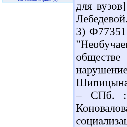
для вузов]
Лебедевой.
3) Ф77351
"Необуча
обществе
нарушен
Шипицына. 
– СПб. :
Коновалов
социализ