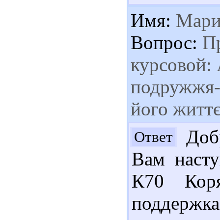
Имя:
Мари
Вопрос:
Пр
курсовой:
подружжя- 
його житт
Добр
Ответ
Вам насту
К70 Коря
поддержк