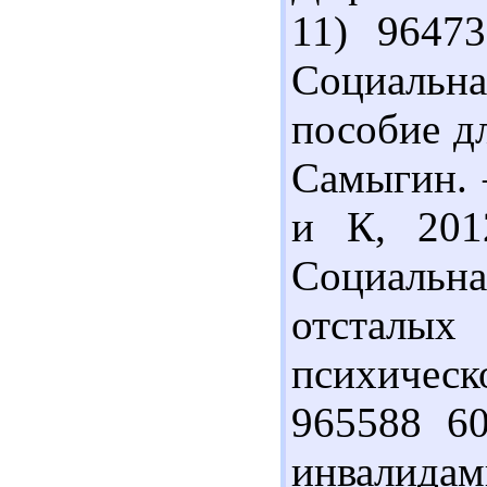
11) 9647
Социальн
пособие дл
Самыгин. 
и К, 201
Социальн
отстал
психическо
965588 60
инвалидам