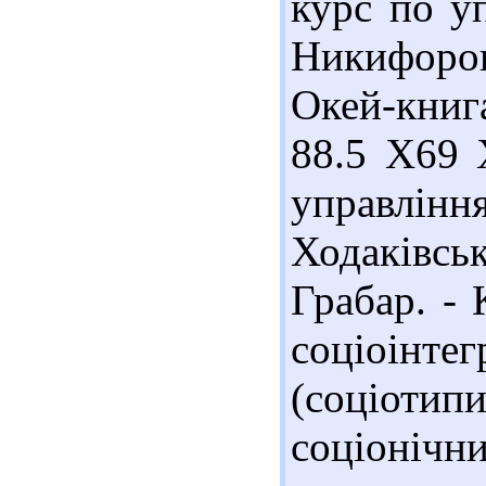
курс по у
Никифоров
Окей-книг
88.5 Х69 
управлінн
Ходаківськ
Грабар. - 
соціоінте
(соціотип
соціонічн