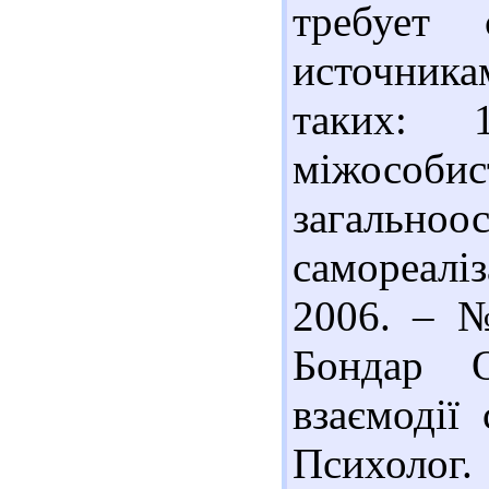
требует 
источник
таких: 
міжособи
загальноо
самореаліз
2006. – №
Бондар О
взаємодії
Психолог. 