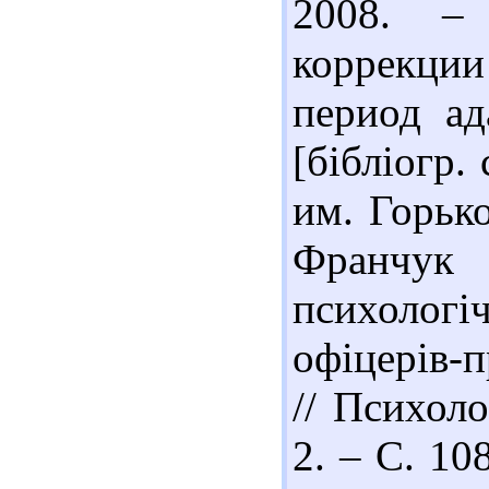
2008. –
коррекци
период ад
[бібліогр.
им. Горько
Франчук 
психологі
офіцерів-
// Психоло
2. – С. 10