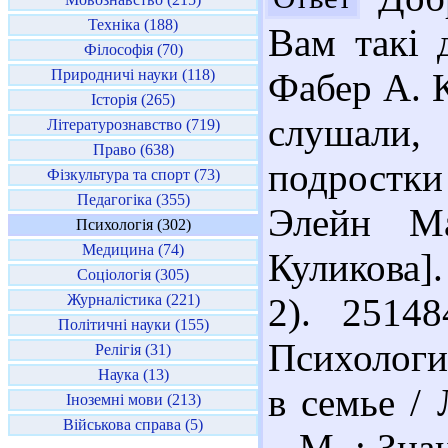
Техніка (188)
Вам такі 
Філософія (70)
Природничі науки (118)
Фабер А. 
Історія (265)
слушали
Літературознавство (719)
Право (638)
подростк
Фізкультура та спорт (73)
Педагогіка (355)
Элейн Ма
Психологія (302)
Медицина (74)
Куликова].
Соціологія (305)
Журналістика (221)
2). 2514
Політичні науки (155)
Психологи
Релігія (31)
Наука (13)
в семье /
Іноземні мови (213)
Військова справа (5)
– М. : Зна