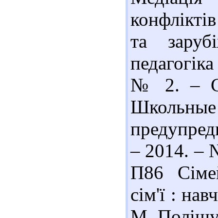
конфліктів
та заруб
педагогіка
№ 2. – С.
Школьн
предупреди
– 2014. – 
П86 Сімей
сім'ї : нав
М. Поліщук