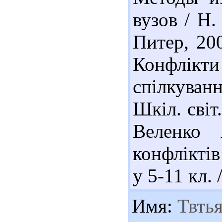
вузов / Н.
Питер, 200
Конфлік
спілкуван
Шкіл. світ.
Веленко 
конфліктів
у 5-11 кл. 
Имя:
Твтья