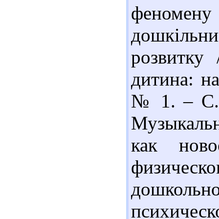
феномен
дошкільни
розвитку 
дитина: на
№ 1. – С.
Музыкальн
как ново
физичес
дошкольн
психиче