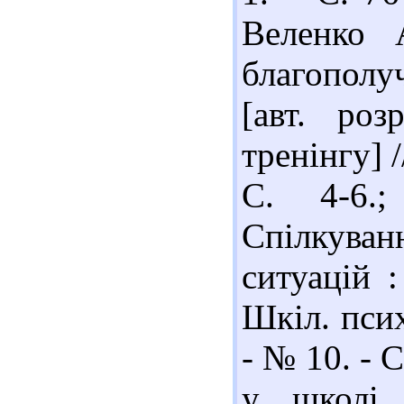
Веленко 
благополу
[авт. роз
тренінгу] /
С. 4-6.
Спілкува
ситуацій :
Шкіл. псих
- № 10. - С
у школі.