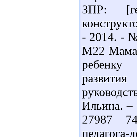
ЗПР: [г
конструкто
- 2014. - №
М22 Мамай
ребенку 
развити
руководст
Ильина. – 
27987 74
педагога-д