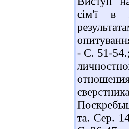
Виступ на
сім'ї в 
результ
опитування
- С. 51-54
личностн
отноше
сверстни
Поскребыш
та. Сер. 1