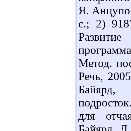
Я. Анцупо
с.; 2) 91
Развити
программ
Метод. пос
Речь, 2005
Байярд,
подросток
для отча
Байярд, Д.