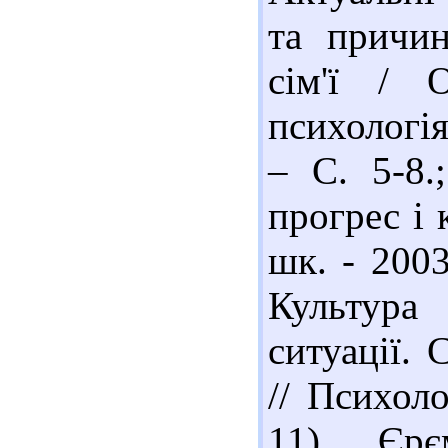
та причин
сім'ї / 
психологія
– С. 5-8.;
прогрес і 
шк. - 2003
Культура
ситуації. 
// Психоло
11). Єрє