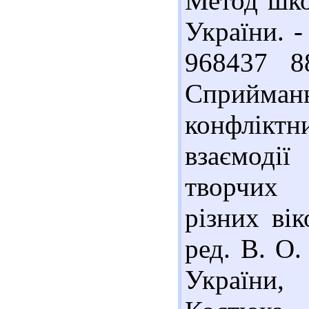
Метод шко
України. -
968437 8
Сприйма
конфліктн
взаємодії
творчих 
різних вік
ред. В. О.
України,