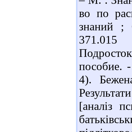
во по рас
знаний ;
371.015
Подросто
пособие. -
4). Бежен
Результат
[аналіз п
батьків