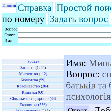
Справка
Простой пои
Главная
по номеру
Задать вопрос
Вопрос
Ответ
Имя
Имя:
Миш
(6522)
Загальні (1265)
Вопрос:
сп
Мистецтво (112)
Бібліотека (59)
батьків та
Краєзнавство (384)
Культура (60)
психологі
Сільське господарство (34)
Економіка (556)
Добр
Ответ
Мовознавство (215)