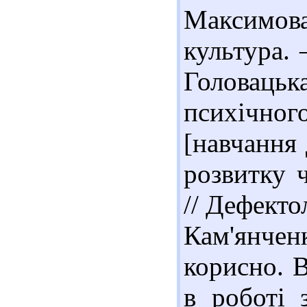
Максимов
культура. 
Головаць
психічного
[навчання 
розвитку ч
// Дефектол
Кам'янченк
корисно. 
в роботі 