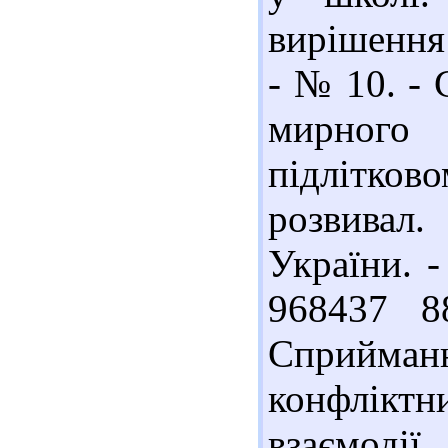
вирішення 
- № 10. - 
мирного 
підлітково
розвивал
України. -
968437 8
Сприйма
конфліктн
взаємодії