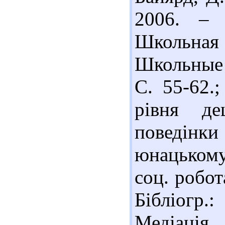
2006. – 
Школьна
Школьные 
С. 55-62.
рівня де
поведінк
юнацькому
соц. робот
Бібліогр.
Медіація