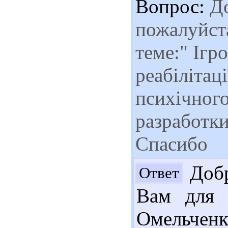
Вопрос:
До
пожалуйста
теме:" Ігро
реабілітац
психічного
разработк
Спасибо
Добр
Ответ
Вам для н
Омельчен