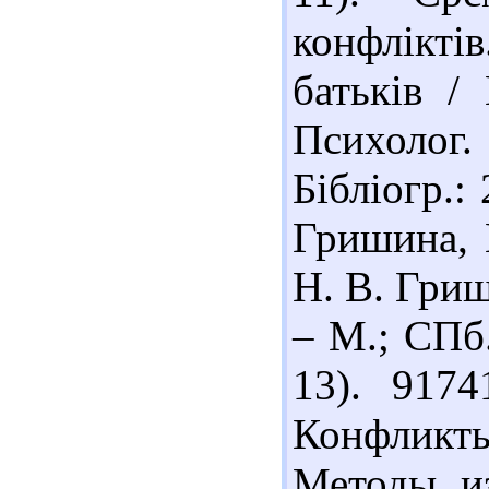
конфлікт
батьків /
Психолог. 
Бібліогр.:
Гришина, 
Н. В. Гриш
– М.; СПб.
13). 917
Конфликт
Методы из