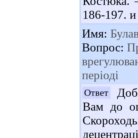
Костюка. –
186-197. и
Имя:
Булав
Вопрос:
Пр
врегулюван
періоді
Добр
Ответ
Вам до оп
Скорохо
децентрац