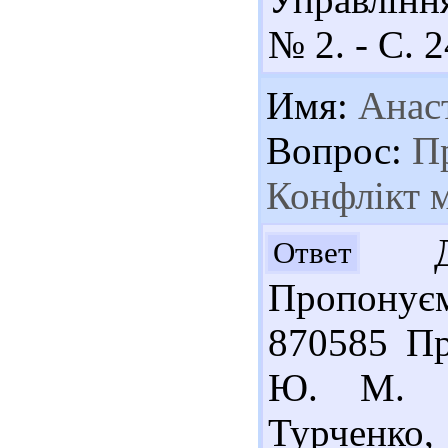
№ 2. - С. 2
Имя:
Анаст
Вопрос:
Пр
Конфлікт м
Доб
Ответ
Пропонує
870585 Про
Ю. М. Я
Турченко