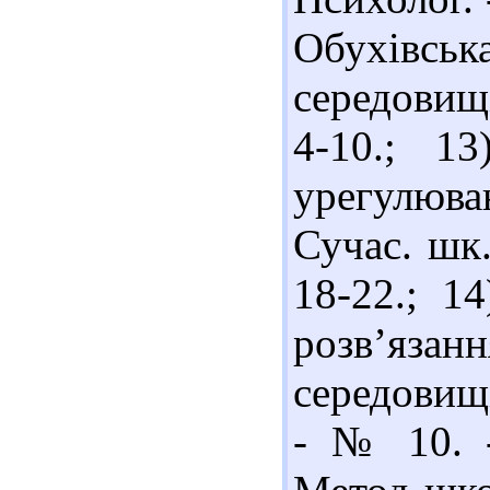
Обухівськ
середовищі
4-10.; 1
урегулюва
Сучас. шк.
18-22.; 1
розв’язан
середовищі
- № 10. -