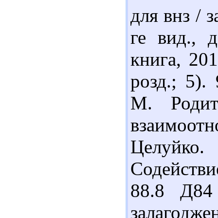
для внз / з
ге вид., 
книга, 201
розд.; 5)
М. Родит
взаимоот
Целуйко
Содействи
88.8 Д84
залагоджен