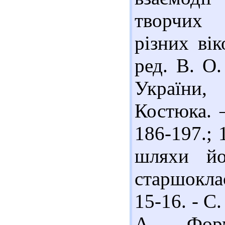
творчих 
різних вік
ред. В. О.
України,
Костюка. –
186-197.; 
шляхи йо
старшоклас
15-16. - С
А. Форм