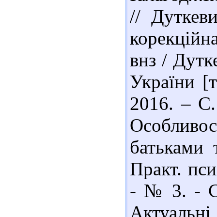
// Дуткев
корекційна
внз / Дутк
України [т
2016. – С.
Особливос
батьками т
Практ. пси
- № 3. - С
Актуальні