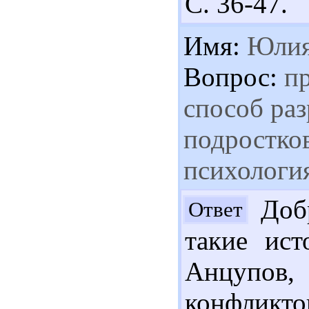
С. 36-47.
Имя:
Юли
Вопрос:
пр
способ ра
подростко
психологи
Добр
Ответ
такие ист
Анцупов
конфликто