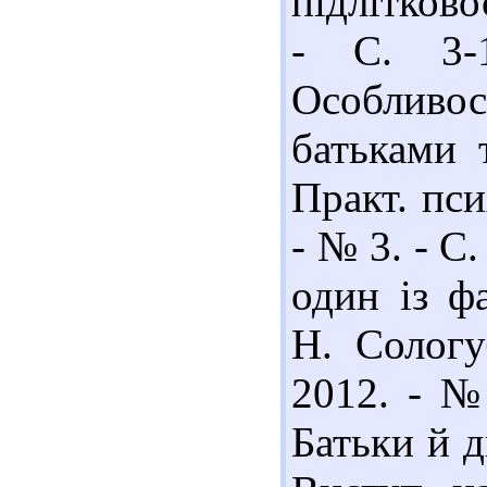
підлітковос
- С. 3-
Особливос
батьками т
Практ. пси
- № 3. - С.
один із фа
Н. Сологу
2012. - № 
Батьки й 