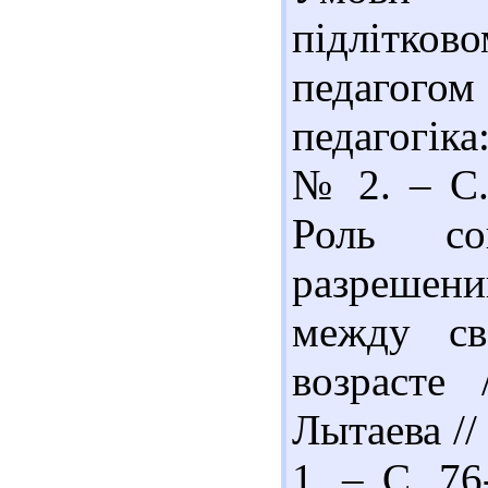
підлітко
педагого
педагогіка
№ 2. – С. 
Роль со
разрешен
между св
возрасте
Лытаева //
1. – С. 76