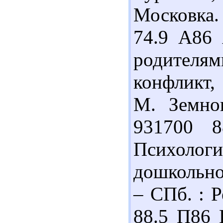
Московка. 
74.9 А86
родителям
конфликт,
М. Земнов
931700 8
Психоло
дошкольног
– СПб. : Р
88.5 П86 П