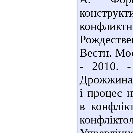
конструкт
конфлик
Рождеств
Вестн. Мос
- 2010. 
Дрожжина 
і процес 
в конфлік
конфлікто
Управління