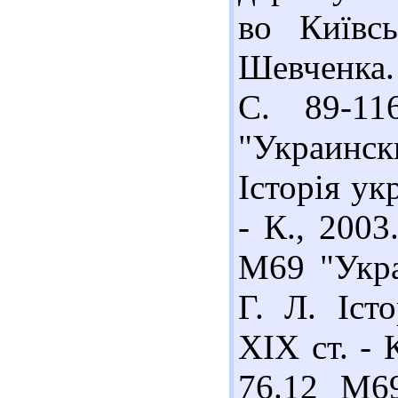
во Київсь
Шевченка. 
С. 89-11
"Украинск
Історія ук
- К., 2003
М69 "Укра
Г. Л. Іст
ХІХ ст. - 
76.12 М69