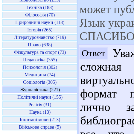
может публ
Техніка (188)
Філософія (70)
Язык украи
Природничі науки (118)
Історія (265)
СПАСИБО
Літературознавство (719)
Право (638)
Уваж
Ответ
Фізкультура та спорт (73)
Педагогіка (355)
сложная
Психологія (302)
Медицина (74)
виртуал
Соціологія (305)
Журналістика (221)
формат п
Політичні науки (155)
лично з
Релігія (31)
Наука (13)
библиогра
Іноземні мови (213)
Військова справа (5)
все, что