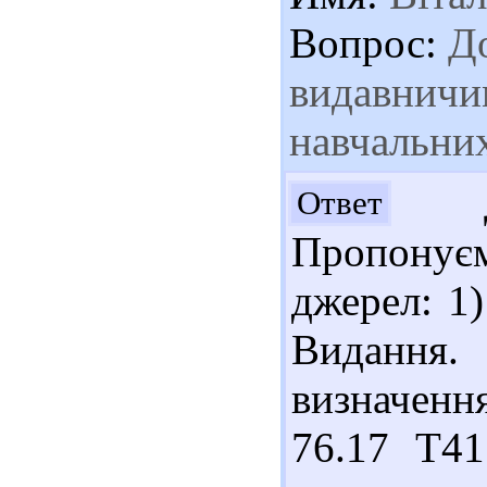
Вопрос:
До
видавничи
навчальни
До
Ответ
Пропонуєм
джерел: 1
Видання.
визначення
76.17 Т4