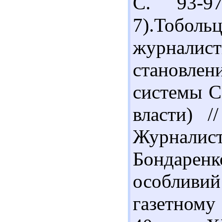
С. 93-97
7).Тобол
журнали
становлен
системы С
власти) /
Журналис
Бондаренк
особливий
газетному