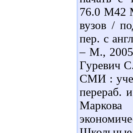
76.0 М42 
вузов / по
пер. с анг
– М., 2005
Гуревич С
СМИ : учеб
перераб. и
Марков
экономич
Школьные 