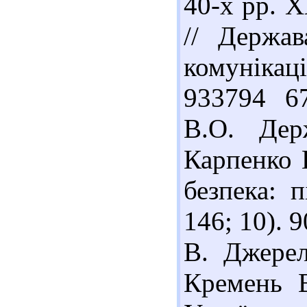
40-х рр. Х
// Держав
комунікаці
933794 6
В.О. Дер
Карпенко 
безпека: п
146; 10). 
В. Джерел
Кремень В