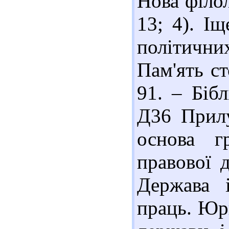
Нова філол
13; 4). Іщ
політични
Пам'ять ст
91. – Бібл
Д36 Прилу
основа гр
правової 
Держава 
праць. Юри