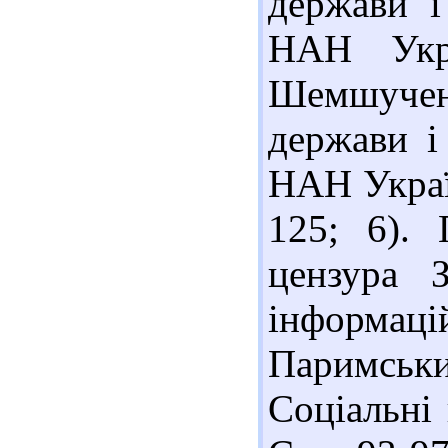
держави і
НАН Укр
Шемшученко
держави і
НАН Україн
125; 6). 
цензура 
інформац
Паримський
Соціальні 