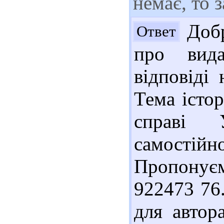
немає, то 
Добр
Ответ
про вида
відповіді
Тема істор
справі 
самостій
Пропонує
922473 76
для автора