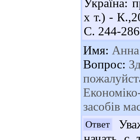
Україна: п
х т.) - К.,
С. 244-286
Имя:
Анна
Вопрос:
Зд
пожалуйста
Економіко-
засобів ма
Уваж
Ответ
начать с 