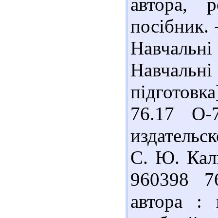
автора, р
посібник. –
Навчальн
Навчальн
підготовк
76.17 О-
издательск
С. Ю. Кали
960398 7
автора :