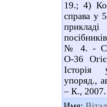
19.; 4) К
справа у 5
приклад
посібників
№ 4. - С.
О-36 Огіє
Історія 
упоряд., 
– К., 2007.
Имя:
Вітал