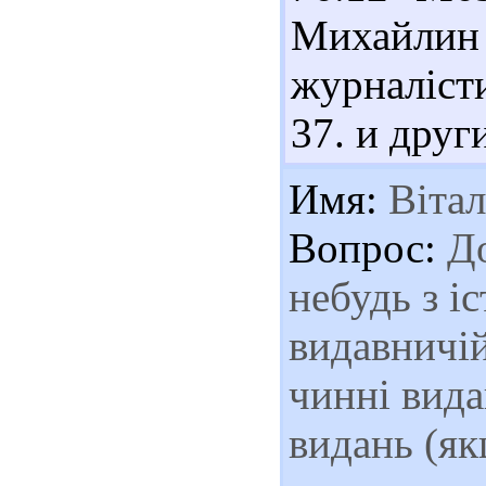
Михайлин
журналісти
37. и друг
Имя:
Вітал
Вопрос:
До
небудь з іс
видавничій
чинні вида
видань (я