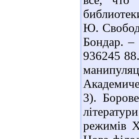
библиотек
Ю. Свобода
Бондар. – 
936245 88
манипуляц
Академиче
3). Боров
літератур
режимів Х