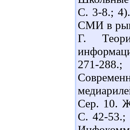
С. 3-8.; 4
СМИ в рын
Г. Теор
информаци
271-288
Современ
медиариле
Сер. 10. Ж
С. 42-53.;
Инфоком