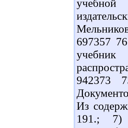
учебной
издательс
Мельников
697357 76
учебник
распростра
942373 
Документов
Из содерж
191.; 7)