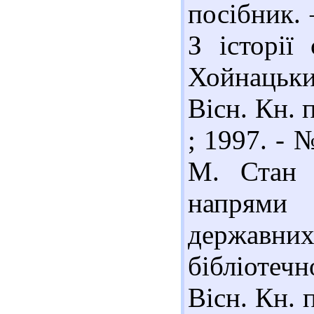
посібник. –
З історії 
Хойнацьки
Вісн. Кн. п
; 1997. - 
М. Стан с
напрями 
державни
бібліотеч
Вісн. Кн. п