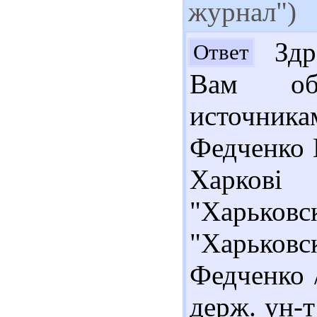
журнал")
Здра
Ответ
Вам об
источник
Федченко 
Харкові 
"Харьков
"Харьков
Федченко /
держ. ун-т