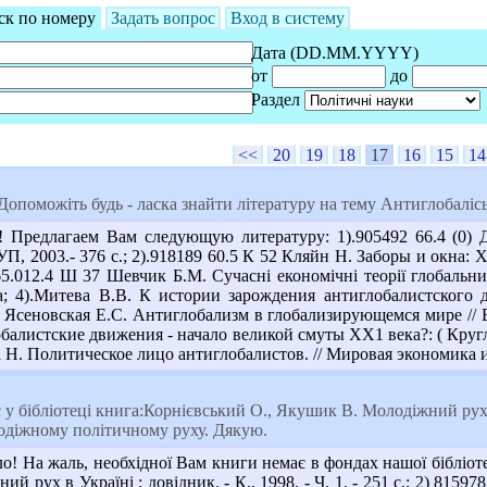
ск по номеру
Задать вопрос
Вход в систему
Дата (DD.MM.YYYY)
от
до
Раздел
<<
20
19
18
17
16
15
14
опоможіть будь - ласка знайти літературу на тему Антиглобалісь
редлагаем Вам следующую литературу: 1).905492 66.4 (0) Д 44
УП, 2003.- 376 с.; 2).918189 60.5 К 52 Кляйн Н. Заборы и окна:
 65.012.4 Ш 37 Шевчик Б.М. Сучасні економічні теорії глобальни
а; 4).Митева В.В. К истории зарождения антиглобалистского д
5). Ясеновская Е.С. Антиглобализм в глобализирующемся мире // 
обалистские движения - начало великой смуты ХХ1 века?: ( Кругл
а Н. Политическое лицо антиглобалистов. // Мировая экономика и
 у бібліотеці книга:Корнієвський О., Якушик В. Молодіжний рух т
лодіжному політичному руху. Дякую.
о! На жаль, необхідної Вам книги немає в фондах нашої бібліо
й рух в Україні : довідник. - К., 1998. - Ч. 1. - 251 с.; 2) 8159