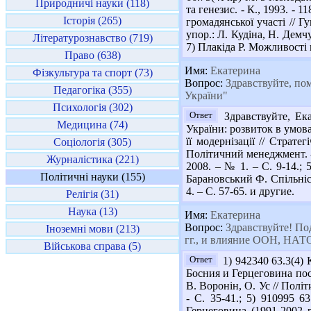
Природничі науки (118)
та генезис. - К., 1993. - 
Історія (265)
громадянської участі // Г
упор.: Л. Кудіна, Н. Демчу
Літературознавство (719)
7) Плакіда Р. Можливості 
Право (638)
Имя:
Екатерина
Фізкультура та спорт (73)
Вопрос:
Здравствуйте, по
Педагогіка (355)
України"
Психологія (302)
Ответ
Здравствуйте, Ек
Медицина (74)
України: розвиток в умовах
її модернізації // Страте
Соціологія (305)
Політичний менеджмент. - 
Журналістика (221)
2008. – № 1. – С. 9-14.;
Політичні науки (155)
Барановський Ф. Спільніс
4. – С. 57-65. и другие.
Релігія (31)
Наука (13)
Имя:
Екатерина
Вопрос:
Здравствуйте! Под
Іноземні мови (213)
гг., и влияние ООН, НАТО
Військова справа (5)
Ответ
1) 942340 63.3(4) К
Босния и Герцеговина посл
В. Воронін, О. Ус // Політи
- С. 35-41.; 5) 910995 6
Герцеговина (1991-2002 р