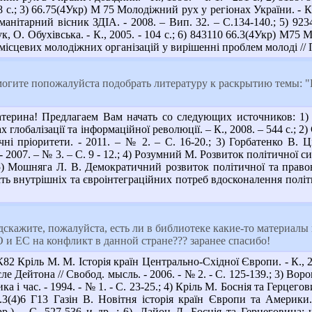
118 с.; 3) 66.75(4Укр) М 75 Молодіжний рух у регіонах України. - 
уманітарний вісник ЗДІА. - 2008. – Вип. 32. – С.134-140.; 5) 92
к, О. Обухівська. - К., 2005. - 104 с.; 6) 843110 66.3(4Укр) М75 
місцевих молодіжних організацій у вирішенні проблем молоді // П
могите попожалуйста подобрать литературу к раскрытию темы: 
атерина! Предлагаем Вам начать со следующих источников: 1)
 глобалізації та інформаційної революції. – К., 2008. – 544 с.; 
гічні пріоритети. - 2011. – № 2. – С. 16-20.; 3) Горбатенко В.
2007. – № 3. – С. 9 - 12.; 4) Розумний М. Розвиток політичної с
 5) Мошняга Л. В. Демократичний розвиток політичної та правово
ть внутрішніх та євроінтеграційних потреб вдосконалення політ
скажите, пожалуйста, есть ли в библиотеке какие-то материалы
 и ЕС на конфликт в данной стране??? заранее спасибо!
82 Кріль М. М. Історія країн Центрально-Східної Європи. - К., 200
е Дейтона // Свобод. мысль. - 2006. - № 2. - С. 125-139.; 3) Воро
ка і час. - 1994. - № 1. - С. 23-25.; 4) Кріль М. Боснія та Герцего
3.3(4)6 Г13 Газін В. Новітня історія країн Європи та Америки. 
р.). - С. 527-536 и др. ; 6). Лайон Д. Боснія та Герцеговина