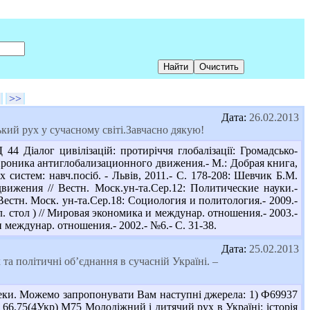
>>
Дата:
26.02.2013
кий рух у сучасному світі.Завчасно дякую!
 Діалог цивілізацій: протиріччя глобалізації: Громадсько-
 Хроника антиглобализационного движения.- М.: Добрая книга,
х систем: навч.посіб. - Львів, 2011.- С. 178-208: Шевчик Б.М.
вижения // Вестн. Моск.ун-та.Сер.12: Политические науки.-
Вестн. Моск. ун-та.Сер.18: Социология и политология.- 2009.-
. стол ) // Мировая экономика и междунар. отношения.- 2003.-
 междунар. отношения.- 2002.- №6.- С. 31-38.
Дата:
25.02.2013
а політичні об’єднання в сучасній Україні. –
теки. Можемо запропонувати Вам наступні джерела: 1) Ф69937
78 66.75(4Укр) М75 Молодіжний і дитячий рух в Україні: історія