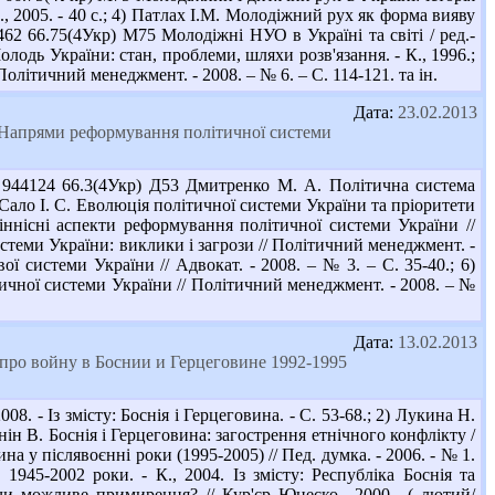
К., 2005. - 40 с.; 4) Патлах І.М. Молодіжний рух як форма вияву
3462 66.75(4Укр) М75 Молодіжні НУО в Україні та світі / ред.-
Молодь України: стан, проблеми, шляхи розв'язання. - К., 1996.;
олітичний менеджмент. - 2008. – № 6. – С. 114-121. та ін.
Дата:
23.02.2013
"Напрями реформування політичної системи
 944124 66.3(4Укр) Д53 Дмитренко М. А. Політична система
2) Сало І. С. Еволюція політичної системи України та пріоритети
 Ціннісні аспекти реформування політичної системи України //
истеми України: виклики і загрози // Політичний менеджмент. -
ї системи України // Адвокат. - 2008. – № 3. – С. 35-40.; 6)
ичної системи України // Політичний менеджмент. - 2008. – №
Дата:
13.02.2013
 про войну в Боснии и Герцеговине 1992-1995
8. - Із змісту: Боснія і Герцеговина. - С. 53-68.; 2) Лукина Н.
нін В. Боснія і Герцеговина: загострення етнічного конфлікту /
вина у післявоєнні роки (1995-2005) // Пед. думка. - 2006. - № 1.
1945-2002 роки. - К., 2004. Із змісту: Республіка Боснія та
: чи можливе примирення? // Кур'єр Юнеско.- 2000,- ( лютий/