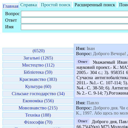
Справка
Простой поиск
Расширенный поиск
Пои
Главная
Вопрос
Ответ
Имя
Имя:
Іван
(6520)
Вопрос:
Доброго Вечора! Д
Загальні (1265)
Ответ
Уважаемый Иван! П
Мистецтво (112)
науковий проект.- К.: МА
Бібліотека (59)
2005.- 304 с.; 3). 958351
Сучасна антиглобалістик
Краєзнавство (383)
2011.- №1.- С. 107-114; 
Культура (60)
№4.- С. 38-50; 6). Антигл
№ 2.- С. 9-14; 7).Рогожин
Сільське господарство (34)
Економіка (556)
Имя:
Павло
Мовознавство (215)
Вопрос:
Доброго дня. Чи є
К., 1997. Або щось по мо
Техніка (188)
Ответ
Доброго дня, Павл
Філософія (70)
66.75(4Укр) М75 Молодіжни