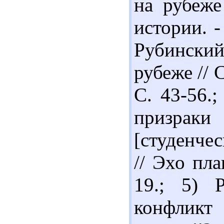
на рубеже
истории. -
Рубински
рубеже // 
С. 43-56.
призраки 
[студенче
// Эхо пла
19.; 5) 
конфликт