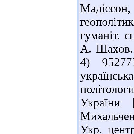
Мадіссон
геополіти
гуманіт. с
А. Шахов. 
4) 95277
українсь
політологи
України 
Михальченк
Укр. цент