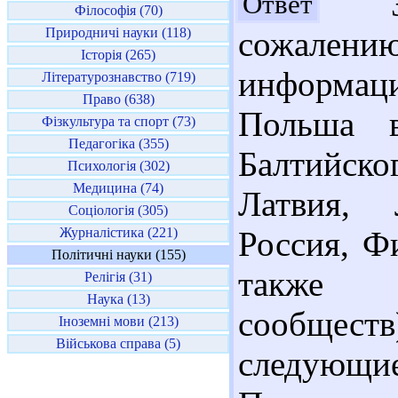
Здр
Ответ
Філософія (70)
Природничі науки (118)
сожалению
Історія (265)
информац
Літературознавство (719)
Право (638)
Польша в
Фізкультура та спорт (73)
Педагогіка (355)
Балтийск
Психологія (302)
Медицина (74)
Латвия, 
Соціологія (305)
Журналістика (221)
Россия, Ф
Політичні науки (155)
также 
Релігія (31)
Наука (13)
сообщест
Іноземні мови (213)
Військова справа (5)
следующие