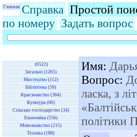
Справка
Простой пои
Главная
по номеру
Задать вопрос
Имя:
Дарь
(6522)
Загальні (1265)
Вопрос:
До
Мистецтво (112)
Бібліотека (59)
ласка, з лі
Краєзнавство (384)
Культура (60)
«Балтійськ
Сільське господарство (34)
політики 
Економіка (556)
Мовознавство (215)
Техніка (188)