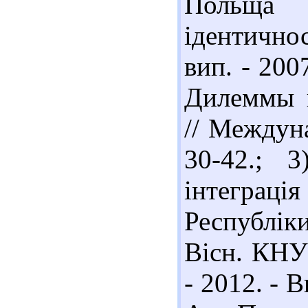
Польща 
ідентичнос
вип. - 200
Дилеммы п
// Междуна
30-42.; 
інтеграц
Республік
Вісн. КНУ 
- 2012. - В