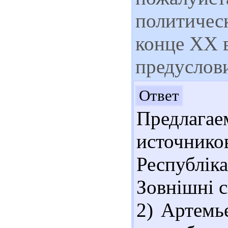
политичес
конце ХХ в
предуслов
Здр
Ответ
Предлага
источнико
Республіка
Зовнішні сп
2) Артемь