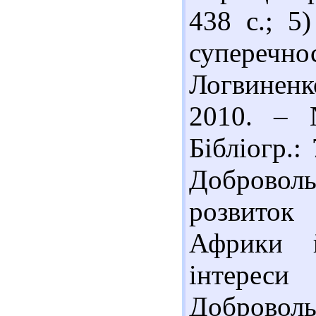
438 с.; 5
суперечно
Логвиненк
2010. – 
Бібліогр.:
Доброволь
розвиток
Африки 
інтере
Добровольс