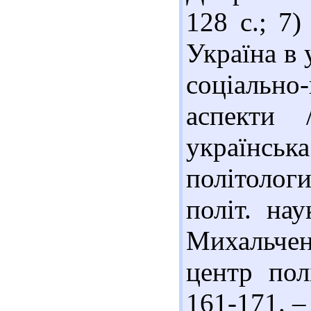
128 с.; 7
Україна в 
соціально
аспекти 
українсь
політолог
політ. нау
Михальченк
центр пол
161-171. – 