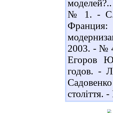
моделей?..
№ 1. - С.
Франци
модерниза
2003. - № 
Егоров Ю
годов. - Л
Садовенко
століття. -