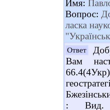
Имя:
Павл
Вопрос:
До
ласка наук
"Українськ
Добр
Ответ
Вам наст
66.4(4Укр)
геострат
Бжезінськи
: Вид. 