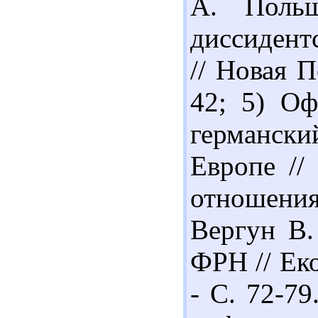
А. Польш
диссидент
// Новая П
42; 5) Оф
германс
Европе //
отношения.
Вергун В.
ФРН // Еко
- С. 72-7