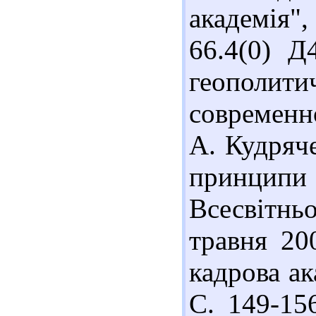
академія"
66.4(0) Д
геополити
современн
А. Кудряче
принципи 
Всесвітнь
травня 20
кадрова ак
С. 149-15