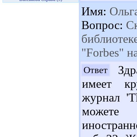
Имя:
Ольг
Вопрос:
Ск
библиотек
"Forbes" н
Здра
Ответ
имеет кр
журнал 'T
можете 
иностранн