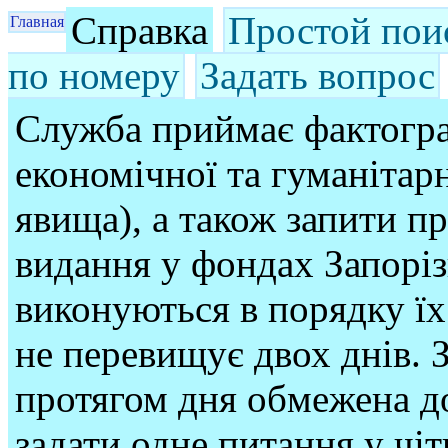
Справка
Простой пои
Главная
по номеру
Задать вопрос
Служба приймає фактогра
економічної та гуманітарн
явища), а також запити п
видання у фондах Запорі
виконуються в порядку їх
не перевищує двох днів. З
протягом дня обмежена до
задати одне питання у чі