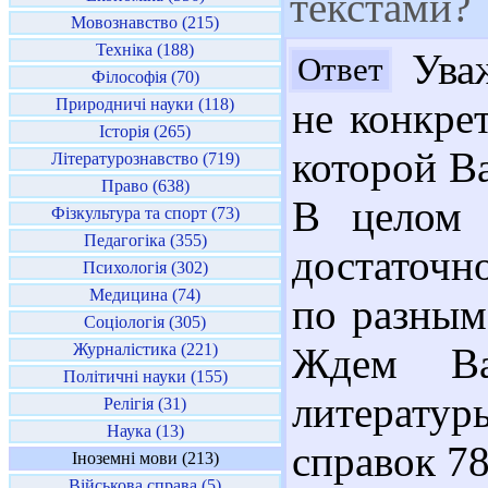
текстами?
Мовознавство (215)
Техніка (188)
Уваж
Ответ
Філософія (70)
Природничі науки (118)
не конкре
Історія (265)
которой В
Літературознавство (719)
Право (638)
В целом 
Фізкультура та спорт (73)
Педагогіка (355)
достаточн
Психологія (302)
Медицина (74)
по разным
Соціологія (305)
Журналістика (221)
Ждем Ва
Політичні науки (155)
литератур
Релігія (31)
Наука (13)
справок 78
Іноземні мови (213)
Військова справа (5)