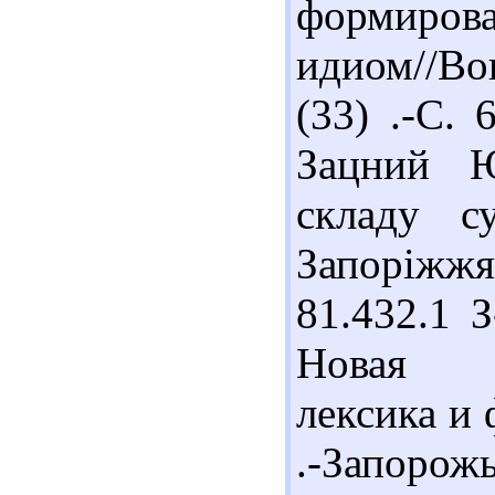
формиров
идиом//Во
(33) .-С. 
Зацний Ю
складу су
Запоріжжя
81.432.1 
Новая о
лексика и 
.-Запорож