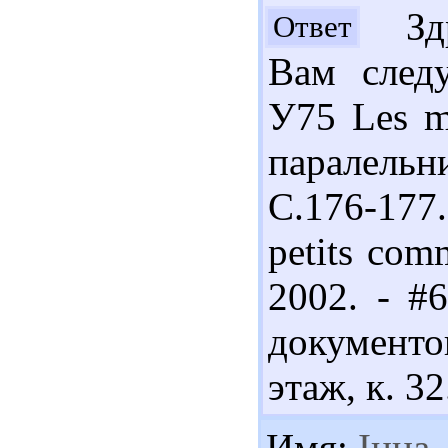
Здра
Ответ
Вам следу
У75 Les ma
паралельн
С.176-177.
petits comm
2002. - #
документо
этаж, к. 32
Имя:
Інна