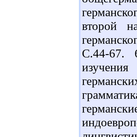
германск
второй н
германско
С.44-67.
изучения
германск
граммат
герман
индоев
лингвистик