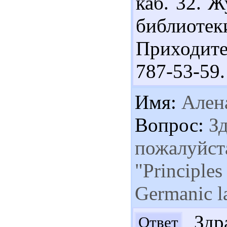
каб. 32. Ж
библиотек
Приходите
787-53-59.
Имя:
Ален
Вопрос:
Зд
пожалуйста
"Principles
Germanic l
Здра
Ответ