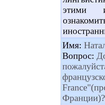
этими и
ознакомит
иностранн
Имя:
Ната
Вопрос:
До
пожалуйста
французско
France"(п
Франции)?