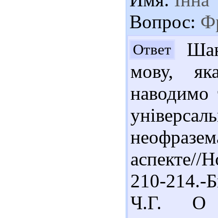
Вопрос:
Фр
Шано
Ответ
мову, як
наводимо 
універса
неофразе
аспекте//Н
210-214.-Б
Ч.Г. О 