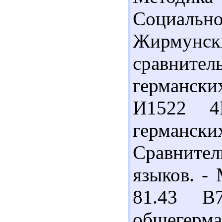
Социально
Жирмун
сравните
германских
И1522 4
германс
Сравнител
языков. - 
81.43 В
общегерм