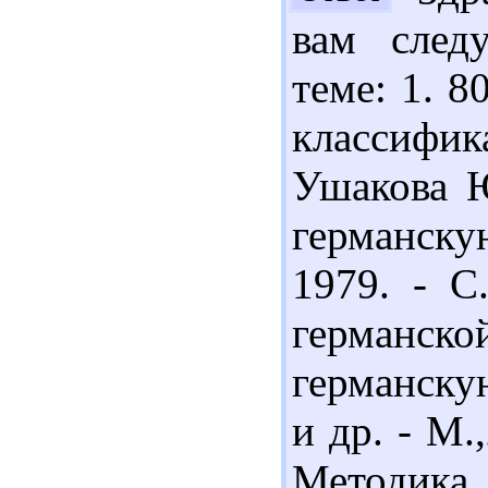
вам след
теме: 1. 8
классифи
Ушакова Ю
германск
1979. - С
германск
германску
и др. - М.
Методика