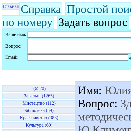
Справка
Простой пои
Главная
по номеру
Задать вопрос
Ваше имя:
Вопрос:
Email::
д
Имя:
Юли
(6520)
Загальні (1265)
Вопрос:
Зд
Мистецтво (112)
Бібліотека (59)
методичес
Краєзнавство (383)
Культура (60)
Ю.Клименк