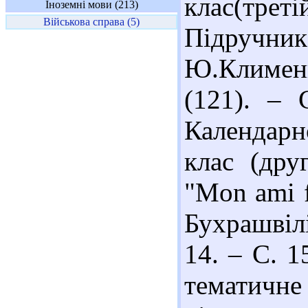
клас(трет
Іноземні мови (213)
Військова справа (5)
Підручник
Ю.Клименко
(121). – 
Календар
клас (дру
"Mon ami f
Бухрашвілі
14. – С. 1
тематичне