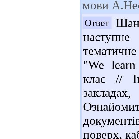
мови А.Не
Шано
Ответ
наступн
тематичне
"We learn
клас // 
закладах
Ознайомит
документ
поверх, ка