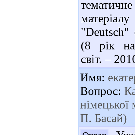
тематичн
матеріалу
"Deutsch" 
(8 рік на
світ. – 201
Имя:
екате
Вопрос:
Ка
німецької 
П. Басай)