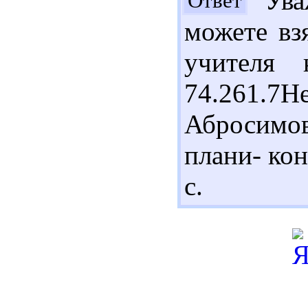
Уваж
Ответ
можете вз
учителя 
74.261.7
Абросимов
плани- кон
с.