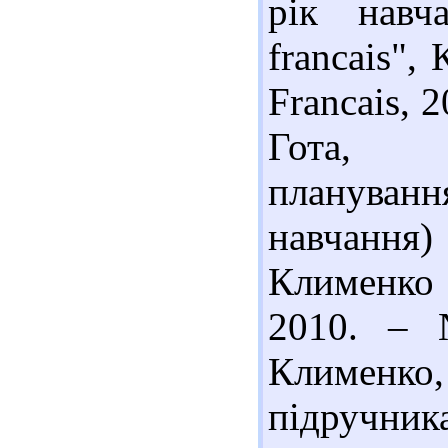
рік навч
francais",
Francais, 2
Гота, Н
плануван
навчання) 
Клименко Ю
2010. – 
Клименко,
підручник