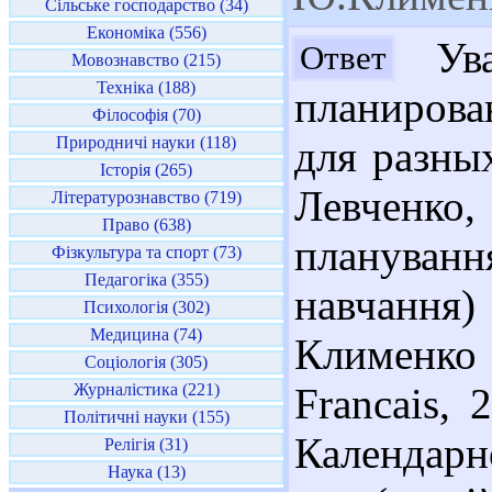
Сільське господарство (34)
Економіка (556)
Ува
Ответ
Мовознавство (215)
Техніка (188)
планирова
Філософія (70)
Природничі науки (118)
для разных
Історія (265)
Левченко
Літературознавство (719)
Право (638)
плануван
Фізкультура та спорт (73)
Педагогіка (355)
навчання) 
Психологія (302)
Медицина (74)
Клименко
Соціологія (305)
Журналістика (221)
Francais, 
Політичні науки (155)
Календарн
Релігія (31)
Наука (13)