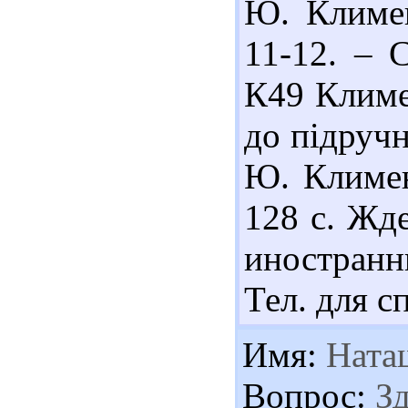
Ю. Климен
11-12. – С
К49 Климе
до підручн
Ю. Клименк
128 с. Жд
иностранн
Тел. для с
Имя:
Ната
Вопрос:
Зд