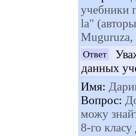
учебники 
la" (авторы
Muguruza,
Уваж
Ответ
данных уче
Имя:
Дари
Вопрос:
До
можу знайт
8-го класу