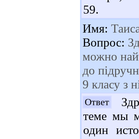
59.
Имя:
Таис
Вопрос:
Зд
можно най
до підруч
9 класу з 
Здра
Ответ
теме мы м
один исто