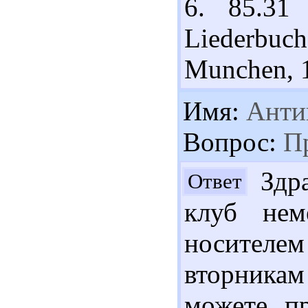
6. 85.31
Liederbu
Munchen, 1
Имя:
Анти
Вопрос:
Пр
Здра
Ответ
клуб нем
носител
вторникам 
можете п