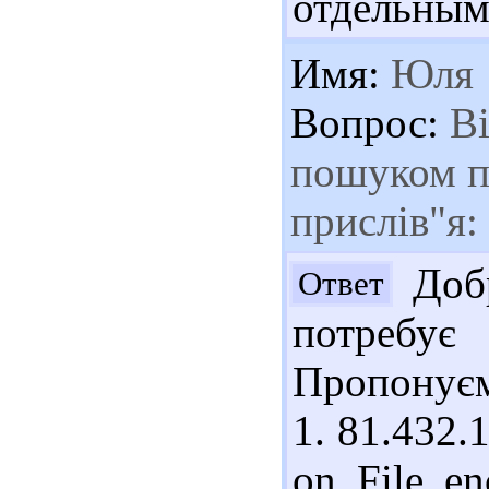
отдельным
Имя:
Юля
Вопрос:
Ві
пошуком п
прислів"я:
Добр
Ответ
потребу
Пропонуєм
1. 81.432.
on File en