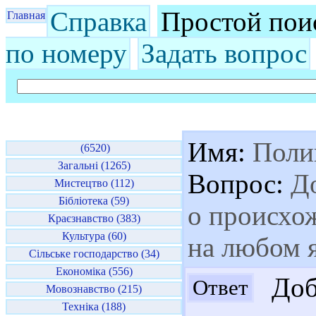
Справка
Простой пои
Главная
по номеру
Задать вопрос
Имя:
Поли
(6520)
Загальні (1265)
Вопрос:
До
Мистецтво (112)
Бібліотека (59)
о происхо
Краєзнавство (383)
Культура (60)
на любом 
Сільське господарство (34)
Економіка (556)
Добр
Ответ
Мовознавство (215)
Техніка (188)