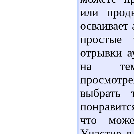
или прод
осваивает 
простые 
отрывки а
на тем
просмотре
выбрать 
понравится
что може
Участие в