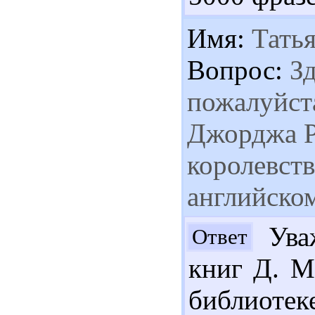
Имя:
Татья
Вопрос:
Зд
пожалуйста
Джорджа Р
королевств
английско
Уваж
Ответ
книг Д. М
библиотеке