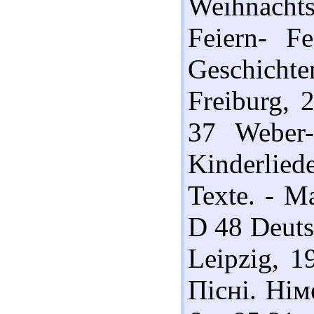
Weihnacht
Feiern- Fe
Geschich
Freiburg, 
37 Weber-
Kinderlie
Texte. - M
D 48 Deutsc
Leipzig, 1
Пісні. Нім