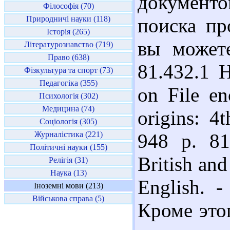
документо
Філософія (70)
Природничі науки (118)
поиска пр
Історія (265)
вы можете
Літературознавство (719)
Право (638)
81.432.1 
Фізкультура та спорт (73)
Педагогіка (355)
on File en
Психологія (302)
Медицина (74)
origins: 4
Соціологія (305)
Журналістика (221)
948 p. 81
Політичні науки (155)
British and
Релігія (31)
Наука (13)
English. -
Іноземні мови (213)
Військова справа (5)
Кроме это