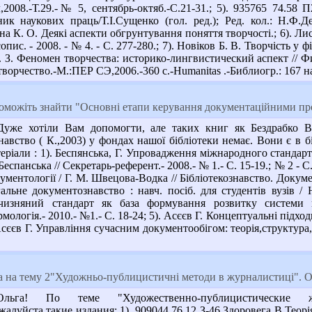
008.-Т.29.-№ 5, сентябрь-октяб.-С.21-31.; 5). 935765 74.58 П
ик наукових праць/Т.І.Сущенко (гол. ред.); Ред. кол.: Н.Ф.
на К. О. Деякі аспекти обгрунтування поняття творчості.; 6). Л
опис. - 2008. - № 4. - С. 277-280.; 7). Новіков Б. В. Творчість у 
 К. З. Феномен творчества: историко-лингвистический аспект // Фил
орчество.-М.:ПЕР СЭ,2006.-360 с.-Humanitas .-Библиогр.: 167 на
можіть знайти "Основні етапи керування документаційними пр
е хотіли Вам допомогти, але таких книг як Бездрабко В.В.
вство ( К.,2003) у фондах нашої бібліотеки немає. Вони є в біб
атеріали : 1). Беспянська, Г. Упровадження міжнародного станда
Беспанська // Секретарь-референт.- 2008.- № 1.- С. 15-19.; № 2 -
кументології / Г. М. Швецова-Водка // Бібліотекознавство. Докуме
льне документознавство : навч. посіб. для студентів вузів / Ю.
чизняний стандарт як база формування розвитку системи ке
ологія.- 2010.- №1.- С. 18-24; 5). Асєєв Г. Концептуальні підхо
 Асєєв Г. Управління сучасним документообігом: теорія,структура,
 на тему 2"Художньо-публицистичнi методи в журналистицi". О
ьга! По теме "Художественно-публицистические
уйста,такие издания: 1). 909044 76.12 З-46 Здоровега В.Теорія 