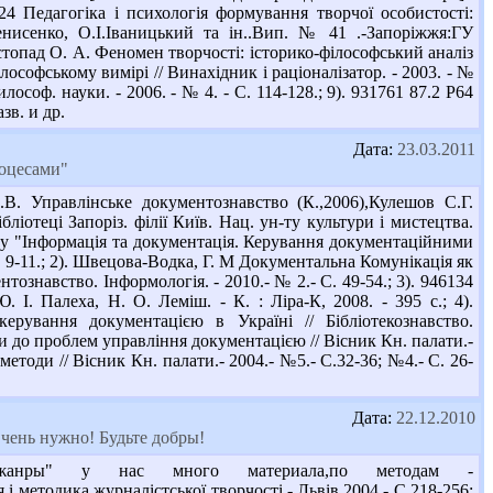
24 Педагогіка і психологія формування творчої особистості:
Денисенко, О.І.Іваницький та ін..Вип. № 41 .-Запоріжжя:ГУ
истопад О. А. Феномен творчості: історико-філософський аналіз
філософському вимірі // Винахідник і раціоналізатор. - 2003. - №
ософ. науки. - 2006. - № 4. - С. 114-128.; 9). 931761 87.2 Р64
зв. и др.
Дата:
23.03.2011
оцесами"
 Управлінське документознавство (К.,2006),Кулешов С.Г.
ліотеці Запоріз. філії Київ. Нац. ун-ту культури і мистецтва.
рту "Інформація та документація. Керування документаційними
 С. 9-11.; 2). Швецова-Водка, Г. М Документальна Комунікація як
нтознавство. Інформологія. - 2010.- № 2.- С. 49-54.; 3). 946134
 І. Палеха, Н. О. Леміш. - К. : Ліра-К, 2008. - 395 с.; 4).
рування документацією в Україні // Бібліотекознавство.
ди до проблем управління документацією // Вісник Кн. палати.-
методи // Вісник Кн. палати.- 2004.- №5.- С.32-36; №4.- С. 26-
Дата:
22.12.2010
чень нужно! Будьте добры!
 жанры" у нас много материала,по методам -
і методика журналістської творчості.- Львів,2004.- С.218-256: