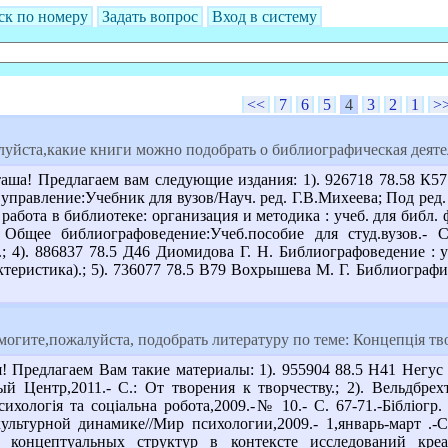
ск по номеру
Задать вопрос
Вход в систему
<<
7
6
5
4
3
2
1
>
уйста,какие книги можно подобрать о библиографическая деяте
аша! Предлагаем вам следующие издания: 1). 926718 78.58 К57
 управление:Учебник для вузов/Науч. ред. Г.В.Михеева; Под ред.
абота в библиотеке: организация и методика : учеб. для библ. фак
бщее библиографоведение:Учеб.пособие для студ.вузов.- СП
.; 4). 886837 78.5 Д46 Диомидова Г. Н. Библиографоведение : уч
ктеристика).; 5). 736077 78.5 В79 Вохрышева М. Г. Библиографич
огите,пожалуйста, подобрать литературу по теме: Концепція творч
! Предлагаем Вам такие материалы: 1). 955904 88.5 Н41 Негу
ый Центр,2011.- С.: От творения к творчеству.; 2). Вельдбре
сихологія та соціальна робота,2009.-№ 10.- С. 67-71.-Бібліогр
ультурной динамике//Мир психологии,2009.- 1,январь-март .-С
 концептуальных структур в контексте исследований креа