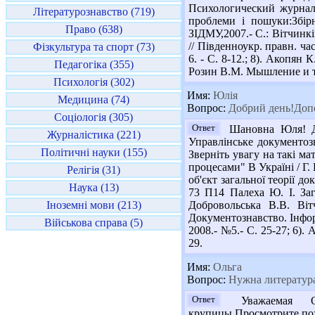
Психологический журнал,2
Літературознавство (719)
проблеми і пошуки:Збірн
Право (638)
ЗІДМУ,2007.- С.: Вітчинкі
// Південноукр. правн. час
Фізкультура та спорт (73)
6. - С. 8-12.; 8). Акопян
Педагогіка (355)
Розин В.М. Мышление и тв
Психологія (302)
Имя:
Юлія
Медицина (74)
Вопрос:
Добрий день!Допо
Соціологія (305)
Ответ
Шановна Юля! Дуж
Журналістика (221)
Управлінське документозна
Політичні науки (155)
Зверніть увагу на такі м
процесами" В Україні / Г. 
Релігія (31)
об'єкт загальної теорії до
Наука (13)
73 П14 Палеха Ю. І. Зага
Іноземні мови (213)
Добровольська В.В. Віт
Документознавство. Інформ
Військова справа (5)
2008.- №5.- С. 25-27; 6).
29.
Имя:
Ольга
Вопрос:
Нужна литература
Ответ
Уважаемая Ол
крупицы.Просмотрите,пожал