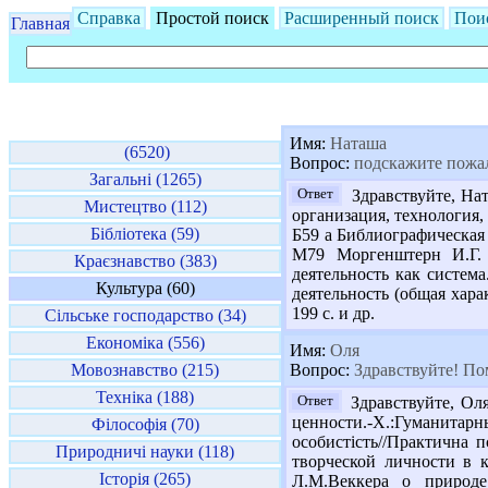
Справка
Простой поиск
Расширенный поиск
Пои
Главная
Имя:
Наташа
(6520)
Вопрос:
подскажите пожал
Загальні (1265)
Ответ
Здравствуйте, Нат
Мистецтво (112)
организация, технология,
Бібліотека (59)
Б59 а Библиографическая р
М79 Моргенштерн И.Г. О
Краєзнавство (383)
деятельность как система
Культура (60)
деятельность (общая хара
199 с. и др.
Сільське господарство (34)
Економіка (556)
Имя:
Оля
Мовознавство (215)
Вопрос:
Здравствуйте! Пом
Техніка (188)
Ответ
Здравствуйте, Оля
ценности.-Х.:Гуманитарн
Філософія (70)
особистість//Практична п
Природничі науки (118)
творческой личности в к
Історія (265)
Л.М.Веккера о природе