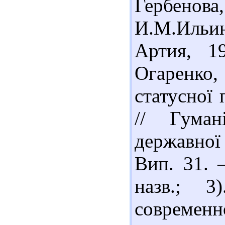
Гербено
И.М.Ильин
Артия, 1
Огаренко,
статусної 
// Гуман
державної 
Вип. 31. –
назв.; 
современн