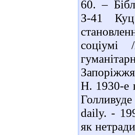
60. – Бібл
З-41 Ку
становлен
соціумі 
гуманітар
Запоріжжя,
Н. 1930-е 
Голливуде 
daily. - 1
як нетради