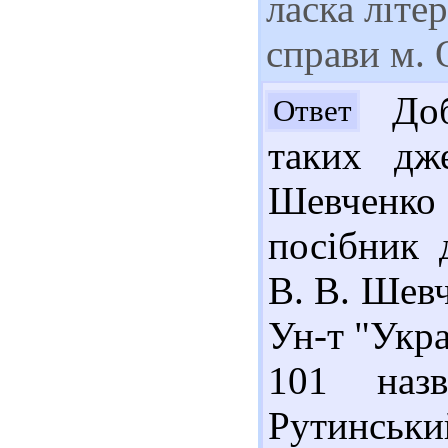
ласка літе
справи м. 
Добр
Ответ
таких дж
Шевченко 
посібник 
В. В. Шевч
Ун-т "Украї
101 наз
Рутинськи