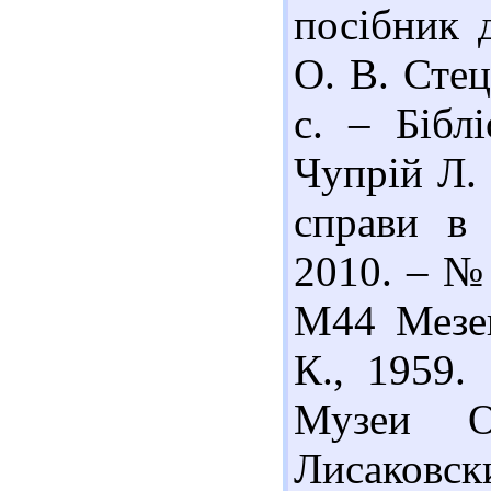
посібник 
О. В. Стец
с. – Біблі
Чупрій Л.
справи в 
2010. – № 
М44 Мезен
К., 1959.
Музеи О
Лисаковски