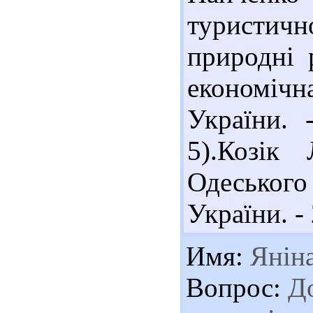
туристично
природні 
економічн
України. 
5).Козік 
Одеського
України. - 
Имя:
Янін
Вопрос:
До