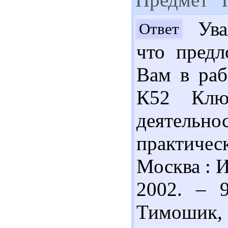
Уваж
Ответ
что предл
Вам в раб
К52 Клюе
деятельн
практичес
Москва : 
2002. – 9
Тимошик,