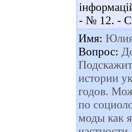
інформацій
- № 12. - С
Имя:
Юли
Вопрос:
До
Подскажит
истории у
годов. Мож
по социоло
моды как я
частности.