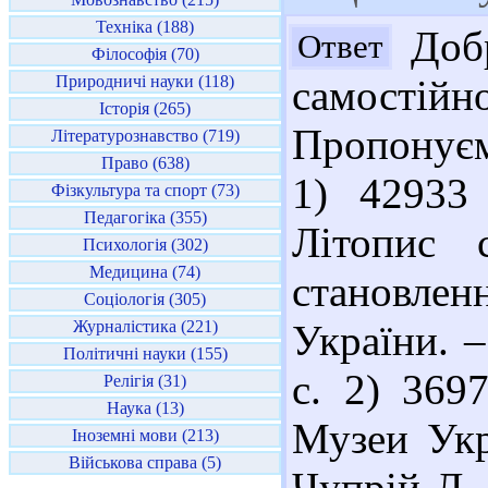
Техніка (188)
Добр
Ответ
Філософія (70)
Природничі науки (118)
самостій
Історія (265)
Пропонуєм
Літературознавство (719)
Право (638)
1) 42933
Фізкультура та спорт (73)
Педагогіка (355)
Літопис 
Психологія (302)
Медицина (74)
становлен
Соціологія (305)
Журналістика (221)
України. –
Політичні науки (155)
с. 2) 369
Релігія (31)
Наука (13)
Музеи Укра
Іноземні мови (213)
Військова справа (5)
Чупрій Л.