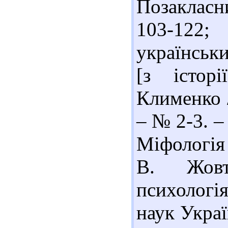
Позакласн
103-122;
українськи:
[з істор
Клименко /
– № 2-3. –
Міфологія 
В. Жовт
психологія
наук Украї