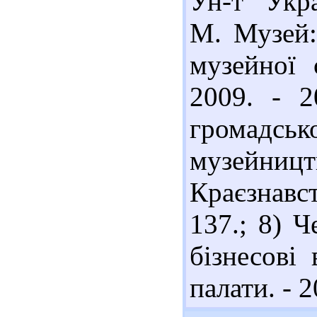
Ун-т "Укра
М. Музей:
музейної 
2009. - 2
громадськ
музейницт
Краєзнавст
137.; 8) Ч
бізнесові
палати. - 2