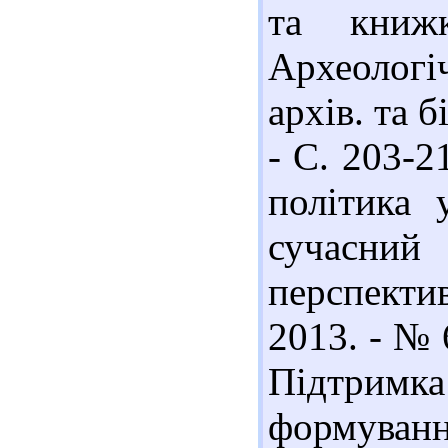
та книж
Археолог
архів. та б
- С. 203-2
політика 
сучасни
перспекти
2013. - № 
Підтрим
формув