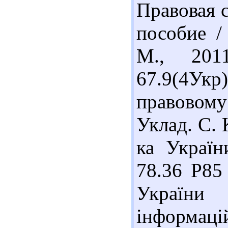
Правовая с
пособие /
М., 201
67.9(4У
правовому
Уклад. С. 
ка Україн
78.36 Р85
України
інформаці