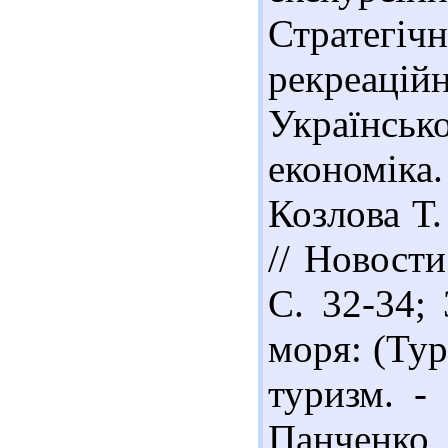
Стратег
рекреаці
Українськ
економіка.
Козлова Т.
// Новости
С. 32-34;
моря: (Тур
туризм. -
Панчен