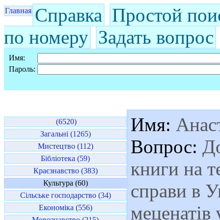
Справка
Простой пои
Главная
по номеру
Задать вопрос
Имя:
Пароль:
Имя:
Анас
(6520)
Загальні (1265)
Вопрос:
До
Мистецтво (112)
Бібліотека (59)
книги на т
Краєзнавство (383)
Культура (60)
справи в У
Сільське господарство (34)
меценатів у
Економіка (556)
Мовознавство (215)