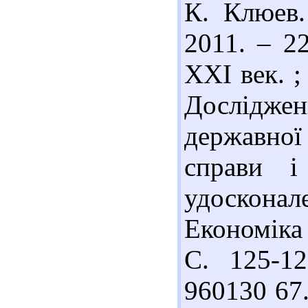
К. Клюев.
2011. – 2
ХХІ век. ;
Дослідже
державної
справи і
удоскона
Економіка 
С. 125-12
960130 67