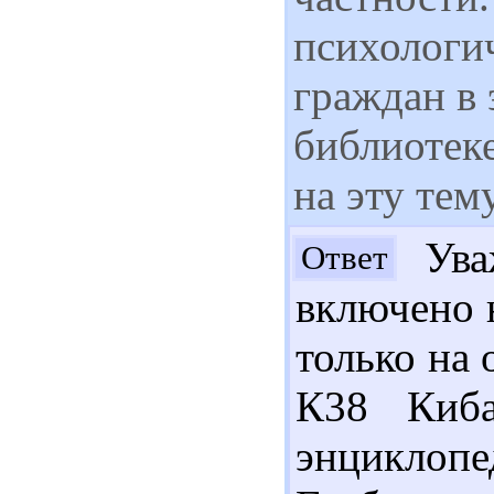
психологич
граждан в 
библиотек
на эту тем
Ува
Ответ
включено 
только на 
К38 Киба
энциклопе