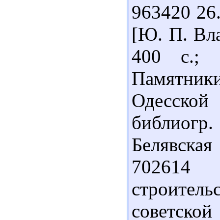
963420 26
[Ю. П. Вла
400 с.; 
Памятни
Одесской 
библиогр.
Белявская 
702614 
строител
советской