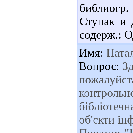
библиогр.
Ступак и д
содерж.: О
Имя:
Ната
Вопрос:
Зд
пожалуйст
контрольно
бібліотечн
об'єкти ін
Предмет "