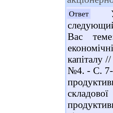
Ув
Ответ
следующи
Вас теме
економіч
капіталу /
№4. - С. 7
продуктивн
складов
продукти