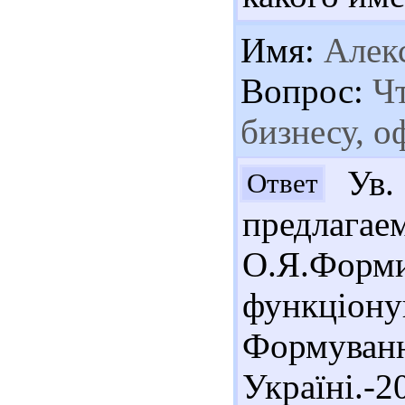
Имя:
Алек
Вопрос:
Чт
бизнесу, 
Ув. 
Ответ
предлагае
О.Я.Форм
функціо
Формува
Україні.