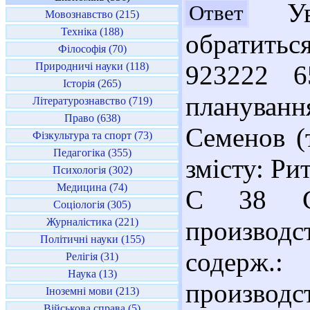
Ув.
Ответ
Мовознавство (215)
Техніка (188)
обратить
Філософія (70)
Природничі науки (118)
923222 6
Історія (265)
плануван
Літературознавство (719)
Право (638)
Семенов (т
Фізкультура та спорт (73)
Педагогіка (355)
змісту: Ри
Психологія (302)
Медицина (74)
С 38 Си
Соціологія (305)
Журналістика (221)
производст
Політичні науки (155)
содерж.:
Релігія (31)
Наука (13)
производс
Іноземні мови (213)
Військова справа (5)