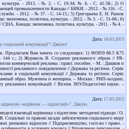
льтура. - 2013. - № 2. - С. 19-34; № 6. - С. 41-58.; 2) О
бывающей промышленности Канады // БИКИ. - 2012. - № 116. - С.
 служби. - 2012. - № 37. - С. 14-15.; 5) Григорьева Е. Н. Рынок
кономика, политика, культура. - 2012. - № 3. - С. 51-68.; 6)
США, Канада: экономика, политика, культура. - 2011. - № 4. -
Дата:
18.03.2015
 соціальній комунікації"! Дякую!
и. Предлагаем Вам начать со следующих: 1) 905859 88.5 К75
144 с.; 2) Журавель В. Создание рекламного образа // PR-
ологии коммерческой рекламы : практ. пособие. – М. : Дашков и
ливості рекламного повідомлення // Держава та регіони. Серія:
еклами в соціальній комунікації // Держава та регіони. Серія:
Рекламный образ. Мужчина и женщина. – Москва : РИП-холдинг,
ту рекламних комунікацій // Вісник ЗНУ.Педагогічні науки. –
Дата:
17.03.2015
ма відносин «керівник — підлеглий»". Дякую.
делі взаємодії керівника з підлеглим: методичні підходи / О.
а В. Соціальні та правові засади забезпечення соціального миру
ах ринкових відносин // Підприємництво, госп-во і право. -
 особенности в условиях кризиса // Управление персоналом. -