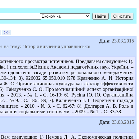
>>
Дата:
23.03.2015
на тему: "Історія вивчення управлінської
оятельного просмотра источников. Предлагаем следующее: 1).
іка і психологія.Вісник Академії педагогічних наук України. –
о-методологічні засади розвитку регіонального менеджменту:
 130-134; 3). 926032 65.050.010 К78 Кравченко А. И. История
ачина Ж. С. Организационная культура как фактор эффективности
 5). Гайдученко С. О. Про мотиваційний аспект організаційної
я. - 2013. - № 1. - С. 16-19; 6). Русіна Ю. Ю. Організаційна
. - № 9. - С. 186-189; 7). Калініченко Т. І. Теоретичні підходи
мництво. - 2010. - № 3. - С. 62-67; 8). Долгарев А. В. Роль и
вління соціальними системами. - 2009. - № 1. - С. 33-38.
Дата:
23.03.2015
м Вам следующие: 1) Немова Л. А. Экономическая политика