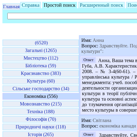
Справка
Простой поиск
Расширенный поиск
Пои
Главная
Имя:
Анна
(6520)
Вопрос:
Здравствуйте. Под
Загальні (1265)
культури":
Мистецтво (112)
Ответ
Анна, Ваша тема в
Бібліотека (59)
Губа, А.В. Характеристика
2008. – № 3-4(60-61). – 
Краєзнавство (383)
управлінська культура / 
Культура (60)
менеджмента: учеб. пособ.
деятельности организации
Сільське господарство (34)
культури в теорії публічн
Економіка (556)
культура та основні аспект
Мовознавство (215)
до тлумачення організацій
место культуры в совершен
Техніка (188)
Філософія (70)
Имя:
Світлана
Вопрос:
економіка канади
Природничі науки (118)
Історія (265)
Ответ
Здравствуйте, Св