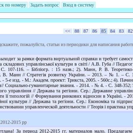
ск по номеру
Задать вопрос
Вход в систему
<<
88
87
86
85
84
83
82
скажите, пожалуйста, статьи из периодики для написания работы 
ыходит за рамки формата виртуальной справки и требует самост
 складових управлінської культури в світі / А.В. Губа // Педагог
С. 107-116. – Бібліогр. : 15 назв.; 2). Манн, Р. В. Теоретик
Р. В. Манн // Стратегія розвитку України. – 2013. – № 1. – С.
 - 5-е изд. - М.: Академ. проект: Трикста, 2005. - 560с.; 4). П
// Социально-гуманитарные знания. - 2014. - № 4. - С. 348-352;
ого управління // Держава та регіони. Сер.: Державне управлінн
и її типологій // Формування ринкових відносин в Україні. - 2012
ної культури // Держава та регіони. Сер.: Економіка та підприє
ствовании управленческой деятельности // Теорія і практика упра
 2012-2015 рр
етлана! За период 2012-2015 гг. материалов мало. Предлагае