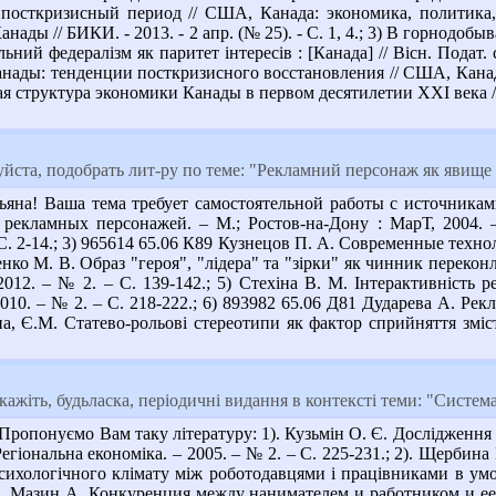
посткризисный период // США, Канада: экономика, политика, ку
ады // БИКИ. - 2013. - 2 апр. (№ 25). - С. 1, 4.; 3) В горнодо
льний федералізм як паритет інтересів : [Канада] // Вісн. Подат.
ады: тенденции посткризисного восстановления // США, Канада: э
я структура экономики Канады в первом десятилетии ХХІ века // 
ста, подобрать лит-ру по теме: "Рекламний персонаж як явище у
ьяна! Ваша тема требует самостоятельной работы с источникам
екламных персонажей. – М.; Ростов-на-Дону : МарТ, 2004. – 
- С. 2-14.; 3) 965614 65.06 К89 Кузнецов П. А. Современные техн
ченко М. В. Образ "героя", "лідера" та "зірки" як чинник перекон
2012. – № 2. – С. 139-142.; 5) Стехіна В. М. Інтерактивність р
 2010. – № 2. – С. 218-222.; 6) 893982 65.06 Д81 Дударева А. 
на, Є.М. Статево-рольові стереотипи як фактор сприйняття зміс
кажіть, будьласка, періодичні видання в контексті теми: "Систе
опонуємо Вам таку літературу: 1). Кузьмін О. Є. Дослідження мо
 Регіональна економіка. – 2005. – № 2. – С. 225-231.; 2). Щербин
ихологічного клімату між роботодавцями і працівниками в умов
; 3). Мазин А. Конкуренция между нанимателем и работником и ее