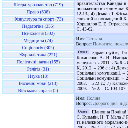
правительства Канады в 
Літературознавство (719)
положении в экономике Кан
Право (638)
12-13.; 4) Демків Т. Фіска
слияний и поглащений Кан
Фізкультура та спорт (73)
Хоршилов Е. Е. Отраслева
Педагогіка (355)
С. 43-62.
Психологія (302)
Имя:
Татьяна
Медицина (74)
Вопрос:
Помогите, пожалуй
Соціологія (305)
Ответ
Здравствуйте, Тат
Журналістика (221)
Коханенко А. И. Имидж р
Політичні науки (155)
менеджер. - 2011. - № 6. 
К, 2012. – 296 с.; 4) Дем
Релігія (31)
Соціальні комунікації. – 
Наука (13)
Соціальні комунікації. –
Іноземні мови (213)
2002. – 222 с.; 7) Калюж
2009. – № 2. – С. 103-107.
Військова справа (5)
Имя:
Поліна
Вопрос:
Доброго дня, підс
Ответ
Шановна Поліна! Пр
Є. Кузьмін, Н. Т. Мала //
та належного морально-пс
2005. - № 7. - С. 22-26.