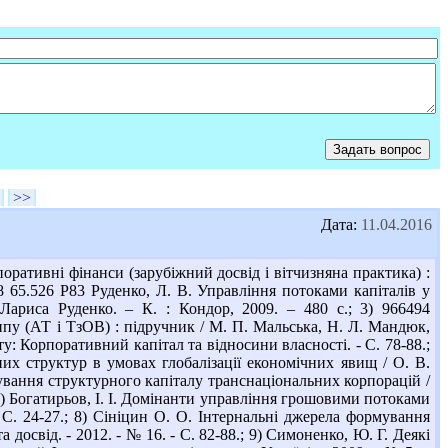
>>
Дата:
11.04.2016
оративні фінанси (зарубіжний досвід і вітчизняна практика) :
198 65.526 Р83 Руденко, Л. В. Управління потоками капіталів у
 Лариса Руденко. – К. : Кондор, 2009. – 480 с.; 3) 966494
пу (АТ і ТзОВ) : підручник / М. П. Мальська, Н. Л. Мандюк,
істу: Корпоративний капітал та відносини власності. - С. 78-88.;
х структур в умовах глобалізації економічних явищ / О. В.
рмування структурного капіталу транснаціональних корпорацій /
.; 7) Богатирьов, І. І. Домінанти управління грошовими потоками
 С. 24-27.; 8) Сініцин О. О. Інтернальні джерела формування
досвід. - 2012. - № 16. - С. 82-88.; 9) Симоненко, Ю. Г. Деякі