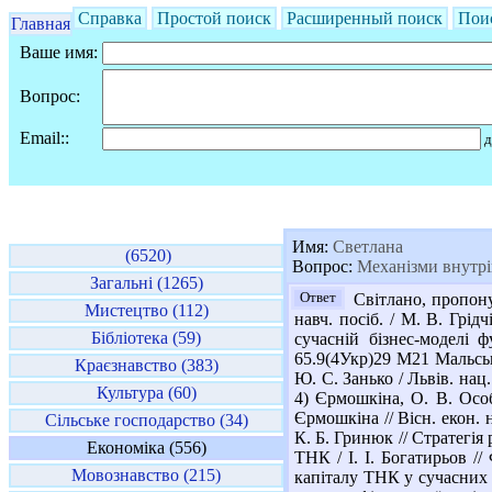
Справка
Простой поиск
Расширенный поиск
Пои
Главная
Ваше имя:
Вопрос:
Email::
д
Имя:
Светлана
(6520)
Вопрос:
Механізми внутрі
Загальні (1265)
Ответ
Світлано, пропонує
Мистецтво (112)
навч. посіб. / М. В. Грід
Бібліотека (59)
сучасній бізнес-моделі 
65.9(4Укр)29 М21 Мальськ
Краєзнавство (383)
Ю. С. Занько / Львів. нац.
Культура (60)
4) Єрмошкіна, О. В. Осо
Єрмошкіна // Вісн. екон. 
Сільське господарство (34)
К. Б. Гринюк // Стратегія 
Економіка (556)
ТНК / І. І. Богатирьов /
Мовознавство (215)
капіталу ТНК у сучасних г