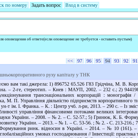
ск по номеру
Задать вопрос
Вход в систему
ля оповещения об ответе(если оповещение не требуется - оставить пустым)
<<
97
96
95
94
93
92
91
шньокорпоративного руху капіталу у ТНК
мо вам такі джерела: 1) 896752 65.526 Г83 Грідчіна, М. В. Корп
чіна. – 2-ге, стереотип. – Киев : МАУП, 2002. – 232 с.; 2) 944
функціонування транснаціональних корпорацій : монографія /
а, М. П. Управління діяльністю підприємств корпоративного ти
 ун-т ім. І. Франка. – К. : Центр учб. л-ри, 2013. – 290 с. – Із зм
бливості управління фінансовими потоками великих інтегровани
науки України. – 2008. – № 2. – С. 52-57.; 5) Гринюк, К. Б. Фо
розвитку України. – 2013. – № 1. – С. 53-56. ; № 2. - С. 213-216
/ Формування ринк. відносин в Україні. – 2014. – № 10 (161). –
лобалізаційних умовах господарювання // Інвестиції: практика та 