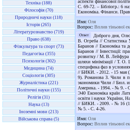
аспекти фінансової політ
Техніка (188)
С. 69-72. – Бібліогр.: 6 
Філософія (70)
Економіка. Фінанси. Право. 
Природничі науки (118)
Имя:
Оля
Історія (265)
Вопрос:
Вплив тіньової ек
Літературознавство (719)
Ответ
Доброго дня, Олю!
Право (638)
В. Огреба // Статистика У
Баранов // Економіка та д
Фізкультура та спорт (73)
Баранов // Інвестиції: пр
Педагогіка (355)
розвитку / М. В. Лейфура 
Психологія (302)
шляхи мінімізації / Т. О.
специфика фаз в условиях 
Медицина (74)
// БИКИ. - 2012. - 15 мая 
Соціологія (305)
9). Романова З. Чили в 
Журналістика (221)
экономики Чили // Бюл. ин
Америка. - 1994. - № 9. - 
Політичні науки (155)
Э40 Економіка країн Латин
Релігія (31)
освіти і науки України, Н
// БИКИ. - 2009. - № 16 (
Наука (13)
№ 5. - С. 4-26.
Іноземні мови (213)
Имя:
Оля
Військова справа (5)
Вопрос:
Вплив тіньової ек