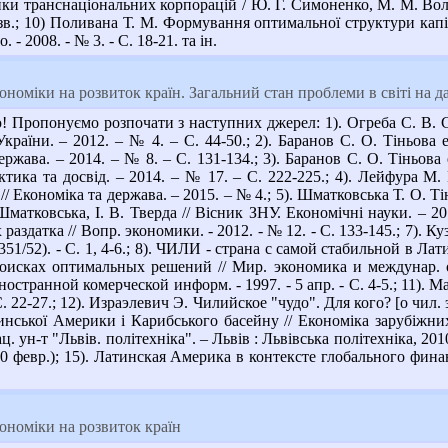
ики транснаціональних корпорацій / Ю. Г. Симоненко, М. М. Воль
назв.; 10) Поливана Т. М. Формування оптимальної структури кап
- 2008. - № 3. - С. 18-21. та ін.
ономіки на розвиток країн. Загальний стан проблеми в світі на д
 Пропонуємо розпочати з наступних джерел: 1). Огреба С. В. Ст
країни. – 2012. – № 4. – С. 44-50.; 2). Баранов С. О. Тіньова ек
ержава. – 2014. – № 8. – С. 131-134.; 3). Баранов С. О. Тіньова е
актика та досвід. – 2014. – № 17. – С. 222-225.; 4). Лейфура М
// Економіка та держава. – 2015. – № 4.; 5). Шматковська Т. О. Т
 Шматковська, І. В. Тверда // Вісник ЗНУ. Економічні науки. – 20
раздатка // Вопр. экономики. - 2012. - № 12. - С. 133-145.; 7). 
(351/52). - С. 1, 4-6.; 8). ЧИЛИ - страна с самой стабильной в Ла
поисках оптимальных решений // Мир. экономика и междунар. от
остранной комерческой информ. - 1997. - 5 апр. - С. 4-5.; 11).
С. 22-27.; 12). Израэлевич Э. Чилийское "чудо". Для кого? [о чил. э
ської Америки і Карибського басейну // Економіка зарубіжних кра
ац. ун-т "Львів. політехніка". – Львів : Львівська політехніка, 2
10 февр.); 15). Латинская Америка в контексте глобального фина
ономіки на розвиток країн