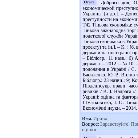
Ответ
Доброго дня, Ол
экономической преступно
Украины [и др.]. – Доне
преступности на экономиче
Т42 Тіньова економіка: сут
Тіньова міжнародна торгів
податкової служби України
Тіньова економіка в Україн
проекту) та ін.]. – К. : [
держави на посттрансформа
– Бібліогр.: 11 назв.; 6
держава. – 2012. – № 10. –
подолання в Україні / С. 
Василенко, Ю. В. Вплив ті
Бібліогр.: 23 назви.; 9) 
Південноукр. правн. часоп
ризиків / В. І. Надрага /
Україні: оцінка та фактор
Шматковська, Т. О. Тіньов
Економічні науки. – 2014. –
Имя:
Ирина
Вопрос:
Здравствуйте! Пом
оцінки"