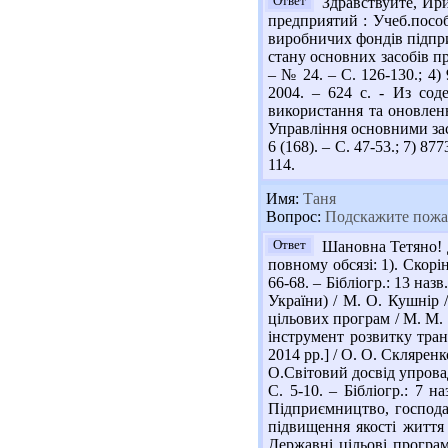
Ответ
Здравствуйте, Ири
предприятий : Учеб.пособи
виробничих фондів підприє
стану основних засобів пр
– № 24. – С. 126-130.; 4)
2004. – 624 с. - Из сод
використання та оновленн
Управління основними зас
6 (168). – С. 47-53.; 7) 
114.
Имя:
Таня
Вопрос:
Подскажите пожал
Ответ
Шановна Тетяно! Д
повному обсязі: 1). Скорі
66-68. – Бібліогр.: 13 на
України) / М. О. Кушнір 
цільових програм / М. М. 
інструмент розвитку тран
2014 рр.] / О. О. Скляренк
О.Світовий досвід упровад
С. 5-10. – Бібліогр.: 7 
Підприємництво, господар
підвищення якості життя 
Державні цільові програ