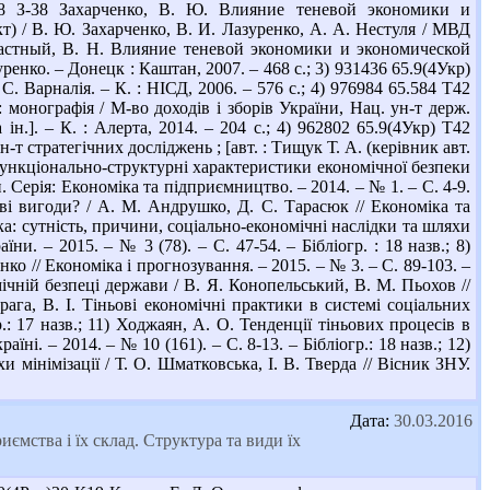
8 З-38 Захарченко, В. Ю. Влияние теневой экономики и
) / В. Ю. Захарченко, В. И. Лазуренко, А. А. Нестуля / МВД
счастный, В. Н. Влияние теневой экономики и экономической
енко. – Донецк : Каштан, 2007. – 468 с.; 3) 931436 65.9(4Укр)
 С. Варналія. – К. : НІСД, 2006. – 576 с.; 4) 976984 65.584 Т42
 монографія / М-во доходів і зборів України, Нац. ун-т держ.
ін.]. – К. : Алерта, 2014. – 204 с.; 4) 962802 65.9(4Укр) Т42
-т стратегічних досліджень ; [авт. : Тищук Т. А. (керівник авт.
 на функціонально-структурні характеристики економічної безпеки
. Серія: Економіка та підприємництво. – 2014. – № 1. – С. 4-9.
ові вигоди? / А. М. Андрушко, Д. С. Тарасюк // Економіка та
міка: сутність, причини, соціально-економічні наслідки та шляхи
ни. – 2015. – № 3 (78). – С. 47-54. – Бібліогр. : 18 назв.; 8)
о // Економіка і прогнозування. – 2015. – № 3. – С. 89-103. –
мічній безпеці держави / В. Я. Конопельський, В. М. Пьохов //
драга, В. І. Тіньові економічні практики в системі соціальних
р.: 17 назв.; 11) Ходжаян, А. О. Тенденції тіньових процесів в
і. – 2014. – № 10 (161). – С. 8-13. – Бібліогр.: 18 назв.; 12)
 мінімізації / Т. О. Шматковська, І. В. Тверда // Вісник ЗНУ.
Дата:
30.03.2016
мства і їх склад. Структура та види їх