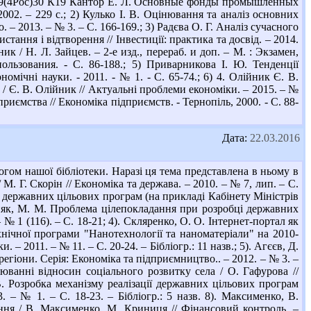
5.9(4Рос)30 К19 Кантор Е. Л. Основные фонды промышленных
2002. – 229 с.; 2) Кулько І. В. Оцінювання та аналіз основних
– 2013. – № 3. – С. 166-169.; 3) Радєва О. Г. Аналіз сучасного
ання і відтворення // Інвестиції: практика та досвід. – 2014.
к / Н. Л. Зайцев. – 2-е изд., перераб. и доп. – М. : Экзамен,
льзования. - С. 86-188.; 5) Приварникова І. Ю. Тенденції
мічні науки. - 2011. - № 1. - С. 65-74.; 6) 4. Олійник Є. В.
 Є. В. Олійник // Актуальні проблеми економіки. – 2015. – №
риємства // Економіка підприємств. - Тернопіль, 2000. - С. 88-
Дата:
22.03.2016
гом нашої бібліотеки. Наразі ця тема представлена в ньому в
. Г. Скорін // Економіка та держава. – 2010. – № 7, лип. – С.
ня державних цільових програм (на прикладі Кабінету Міністрів
ебняк, М. М. Проблема цілепокладання при розробці державних
 1 (116). – С. 18-21; 4). Скляренко, О. О. Інтернет-портал як
хнічної програми "Нанотехнології та наноматеріали" на 2010-
– 2011. – № 11. – С. 20-24. – Бібліогр.: 11 назв.; 5). Агєєв, Д.
егіони. Серія: Економіка та підприємництво.. – 2012. – № 3. –
люванні відносин соціального розвитку села / О. Гафурова //
В. Розробка механізму реалізації державних цільових програм
 – № 1. – С. 18-23. – Бібліогр.: 5 назв. 8). Максименко, В.
ення / В. Максименко, М. Криниця // Фінансовий контроль. –