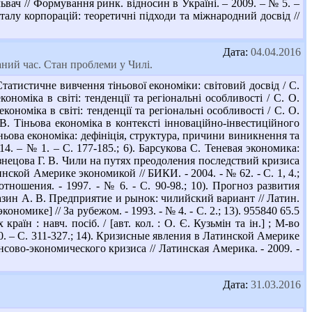
вач // Формування ринк. відносин в Україні. – 2009. – № 5. –
італу корпорацій: теоретичні підходи та міжнародний досвід //
Дата:
04.04.2016
аний час. Стан проблеми у Чилі.
атистичне вивчення тіньової економіки: світовий досвід / С.
ономіка в світі: тенденції та регіональні особливості / С. О.
кономіка в світі: тенденції та регіональні особливості / С. О.
. В. Тіньова економіка в контексті інноваційно-інвестиційного
іньова економіка: дефініція, структура, причини виникнення та
14. – № 1. – С. 177-185.; 6). Барсукова С. Теневая экономика:
Кузнецова Г. В. Чили на путях преодоления последствий кризиса
тинской Америке экономикой // БИКИ. - 2004. - № 62. - С. 1, 4.;
ношения. - 1997. - № 6. - С. 90-98.; 10). Прогноз развития
 Мазин А. В. Предприятие и рынок: чилийский вариант // Латин.
кономике] // За рубежом. - 1993. - № 4. - С. 2.; 13). 955840 65.5
їн : навч. посіб. / [авт. кол. : О. Є. Кузьмін та ін.] ; М-во
010. – С. 311-327.; 14). Кризисные явления в Латинской Америке
нсово-экономического кризиса // Латинская Америка. - 2009. -
Дата:
31.03.2016