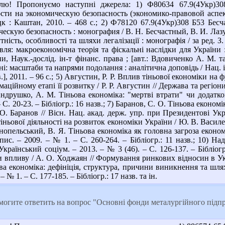
ю! Пропонуємо наступні джерела: 1) Ф80634 67.9(4Укр)30
сти на экономическую безопасность (экономико-правовой аспект
цк : Каштан, 2010. – 468 с.; 2) Ф78120 67.9(4Укр)308 Б53 Бе
скую безопасность : монография / В. Н. Бесчастный, В. И. Лазур
ність, особливості та шляхи легалізації : монографія / за ред. З.
ля: макроекономічна теорія та фіскальні наслідки для України :
, Наук.-дослід. ін-т фінанс. права ; [авт.: Вдовиченко А. М. та 
і: масштаби та напрями подолання : аналітична доповідь / Нац. ін
б. в.], 2011. – 96 с.; 5) Августин, Р. Р. Вплив тіньової економіки
ційному етапі її розвитку / Р. Р. Августин // Держава та регіони
) Андрушко, А. М. Тіньова економіка: "мертві втрати" чи додатк
 С. 20-23. – Бібліогр.: 16 назв.; 7) Баранов, С. О. Тіньова еконо
О. Баранов // Вісн. Нац. акад. держ. упр. при Президентові Украї
ньової діяльності на розвиток економіки України / Ю. В. Василенк
Конопельський, В. Я. Тіньова економіка як головна загроза еконо
ис. – 2009. – № 1. – С. 260-264. – Бібліогр.: 11 назв.; 10) На
/ Український соціум. – 2013. – № 3 (46). – С. 126-137. – Бібліог
и впливу / А. О. Ходжаян // Формування ринкових відносин в Україн
а економіка: дефініція, структура, причини виникнення та шляхи
 № 1. – С. 177-185. – Бібліогр.: 17 назв. та ін.
огите ответить на вопрос "Основні фонди металургійного підприє