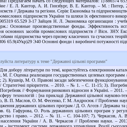
на! Предлагаем начать со следующих материалов: 1) 886574 6
е / Е. Л. Кантор, А. И. Гинзбург, В. Е. Кантор. – М. : Питер, 
мств // Держава та регіони. Серія: Економіка та підприємництво. 
омислових підприємств України та шляхи їх ефективного використ
 905319 65.529 З-17 Зайцев Н. Л. Экономика организации : учебни
ерж.: Основные производственные фонды. Эффективность испо
я основних засобів промислових підприємств // Вісн. ЗНУ. Еконо
обами підприємства через призму класичних та сучасних теорій /
877306 65.9(4Укр)29 Э40 Основні фонди і виробничі потужності підп
уйста литературу к теме "Державні цільові програми"
ля добору літератури по темі, користуйтесь електронним катало
н, М. Г. Оценка реализации государственных целевых программ / М
зв.; 2). Кушнір, М. О. Правові засади забезпечення функціонуван
// Стратегічні пріоритети. – 2010. – № 1. – С. 11-15; 3). Погр
Погребняк // Формування ринкових відносин в Україні. – 2011. – №
сферу технологій : [на прикладі Державної цільової науково-те
о, В. П. Маслов, О. М. Фесенко, Г. М. Андросюк // Проблеми науки. 
ження державних цільових програм / Д. О. Агєєв // Держава та р
назв. 6). Гафурова, О. Роль державних цільових програм у регу
ство і право. – 2012. – № 11. – С. 104-107; 7). Черкасов, А. 
населення України / А. В. Черкасов // Проблеми науки. – 2013.
ми - інструмент системи державного управління. Реалії сьогод