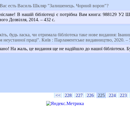
у Вас есть Василь Шкляр "Залишенець. Чорний ворон"?
іславе! В нашій бібліотеці є потрібна Вам книга: 988129 У2 
ого Дозвілля, 2014. – 432 с.
іть, будь ласка, чи отримала бібліотека таке нове видання: Івани
неустанної праці". Київ : Парламентське видавництво, 2020. – 565
ано! На жаль, це видання ще не надійшло до нашої бібліотеки. 
<<
228
227
226
225
224
223