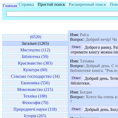
Справка
Простой поиск
Расширенный поиск
Пои
Главная
Имя:
Раїса
(6520)
Вопрос:
Добрий вечір! Чи 
Загальні (1265)
Ответ
Доброго ранку, Раї
Мистецтво (112)
отримати книгу можна післ
Бібліотека (59)
Имя:
Татьяна
Краєзнавство (383)
Вопрос:
Добрый день. С п
Культура (60)
библиотеке книга: "Рок-н
Сільське господарство (34)
Ответ
Добрий день, Тетя
Економіка (556)
бібліотеки.
Мовознавство (215)
Имя:
Богдан
Техніка (188)
Вопрос:
Хотел бы очень вз
?
Філософія (70)
Природничі науки (118)
Ответ
Добрый день, Богд
Історія (265)