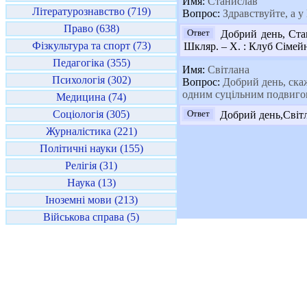
Имя:
Станислав
Літературознавство (719)
Вопрос:
Здравствуйте, а 
Право (638)
Ответ
Добрий день, Стан
Фізкультура та спорт (73)
Шкляр. – Х. : Клуб Сімейн
Педагогіка (355)
Имя:
Світлана
Психологія (302)
Вопрос:
Добрий день, скаж
одним суцільним подвигом 
Медицина (74)
Соціологія (305)
Ответ
Добрий день,Світл
Журналістика (221)
Політичні науки (155)
Релігія (31)
Наука (13)
Іноземні мови (213)
Військова справа (5)