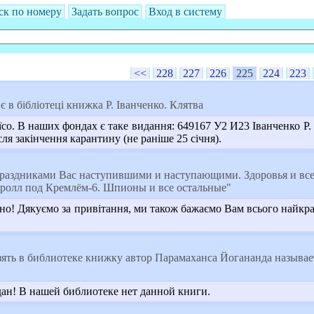
ск по номеру
Задать вопрос
Вход в систему
<<
228
227
226
225
224
223
є в бібліотеці книжка Р. Іванченко. Клятва
со. В наших фондах є таке видання: 649167 У2 И23 Іванченко Р. П.
я закінчення карантину (не раніше 25 січня).
раздниками Вас наступившими и наступающими. Здоровья и всех
-ролл под Кремлём-6. Шпионы и все остальные"
но! Дякуємо за привітання, ми також бажаємо Вам всього найкра
ять в библиотеке книжку автор Парамаханса Йогананда называет
ан! В нашей библиотеке нет данной книги.