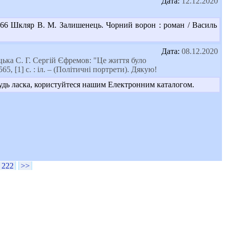
Дата:
12.12.2020
Ш66 Шкляр В. М. Залишенець. Чорний ворон : роман / Василь
Дата:
08.12.2020
цька С. Г. Сергій Єфремов: "Це життя було
, [1] c. : іл. – (Політичні портрети). Дякую!
Будь ласка, користуйтеся нашим Електронним каталогом.
222
>>