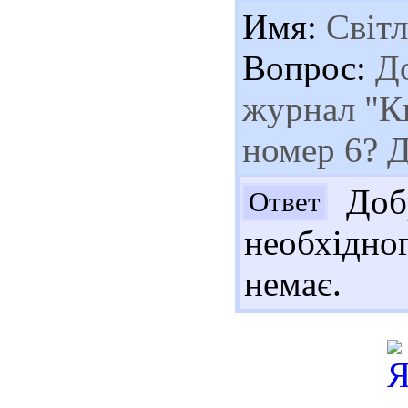
Имя:
Світл
Вопрос:
До
журнал "Ки
номер 6? 
Добр
Ответ
необхідно
немає.