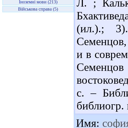
Л. ; Каль
Іноземні мови (213)
Військова справа (5)
Бхактиведа
(ил.).; 
Семенцов, 
и в соврем
Семенц
востоковед
с. – Библи
библиогр. 
Имя:
софи