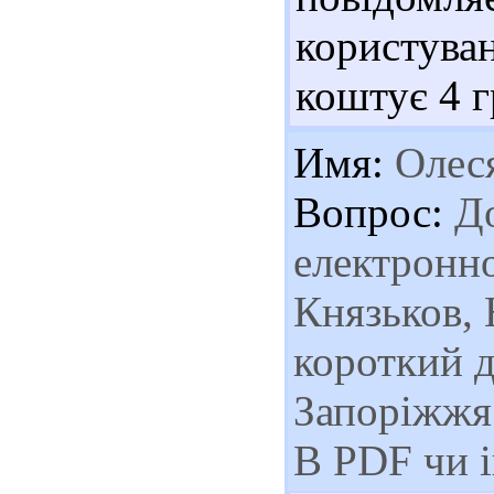
користуван
коштує 4 г
Имя:
Олес
Вопрос:
До
електронно
Князьков, 
короткий 
Запоріжжя 
В PDF чи 