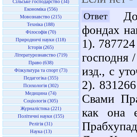
Сільське господарство (34)
Економіка (556)
Доб
Ответ
Мовознавство (215)
Техніка (188)
фондах наш
Філософія (70)
Природничі науки (118)
1). 787724
Історія (265)
господня /
Літературознавство (719)
Право (638)
изд., с уто
Фізкультура та спорт (73)
Педагогіка (355)
2). 831266
Психологія (302)
Медицина (74)
Свами Пра
Соціологія (305)
Журналістика (221)
как она 
Політичні науки (155)
Прабхупад
Релігія (31)
Наука (13)