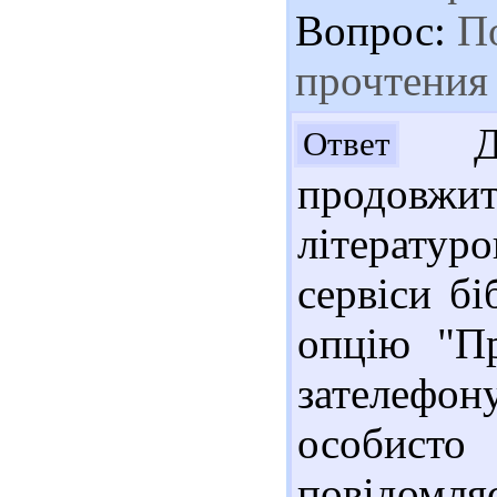
Вопрос:
По
прочтения
Доб
Ответ
продовж
літератур
сервіси бі
опцію "Пр
зателефон
особисто 
повідом