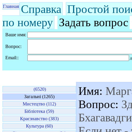
Справка
Простой пои
Главная
по номеру
Задать вопрос
Ваше имя:
Вопрос:
Email::
д
Имя:
Марг
(6520)
Загальні (1265)
Вопрос:
Зд
Мистецтво (112)
Бібліотека (59)
Бхагавадги
Краєзнавство (383)
Культура (60)
Если нет -