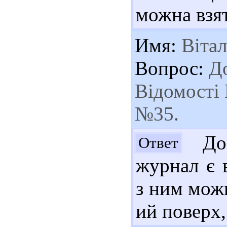
можна взят
Имя:
Вітал
Вопрос:
До
Відомості 
№35.
Доб
Ответ
журнал є 
з ним можн
ий поверх,