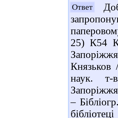
Доб
Ответ
запропо
паперовом
25) К54 К
Запоріжжя
Князьков /
наук. т-
Запоріжжя 
– Бібліогр
бібліотец