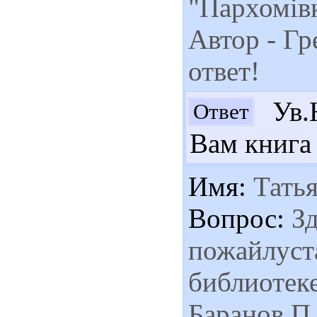
"Пархомівк
Автор - Гр
ответ!
Ув.
Ответ
Вам книга 
Имя:
Татья
Вопрос:
Зд
пожайлуста
библиотеке
Баранов П