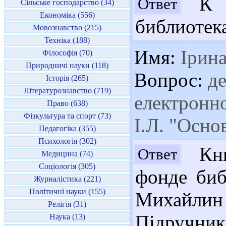
К с
Ответ
Сільське господарство (34)
Економіка (556)
библиотека
Мовознавство (215)
Техніка (188)
Имя:
Ірин
Філософія (70)
Природничі науки (118)
Вопрос:
де
Історія (265)
Літературознавство (719)
електронн
Право (638)
Фізкультура та спорт (73)
І.Л. "Осно
Педагогіка (355)
Психологія (302)
Кни
Ответ
Медицина (74)
Соціологія (305)
фонде биб
Журналістика (221)
Політичні науки (155)
Михайлин
Релігія (31)
Підручник
Наука (13)