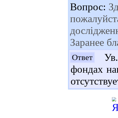
Вопрос:
Зд
пожалуйста
дослідженн
Заранее бл
Ув.
Ответ
фондах на
отсутствуе