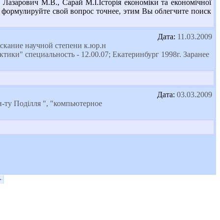
Лазарович М.В., Сарай М.І.Історія економіки та економічної
а - формулируйте свой вопрос точнее, этим Вы облегчите поиск
Дата:
11.03.2009
скание научной степени к.юр.н
ки" специальность - 12.00.07; Екатеринбург 1998г. Заранее
Дата:
03.03.2009
н-ту Поділля ", "компьютерное
>