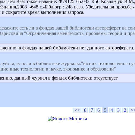
длагаем Вам такое издание: Ф79125 65.033 К56 Ковальчук В.М., 
:Знання,2008 .-648 с.-Бібліогр.: 248 назв. Убедительная просьб
и сократите время выполнения запроса.
скажите есть ли в фондах вашей библиотеки автореферат на сои
исовича "Ограниченная вменяемость: проблемы теории и практи
жалению, в фондах нашей бмблмотеки нет данного автореферата.
уйста, есть ли в библиотеке журналы:"вісник технологічного у
ционные технологии в науке, экономике и образовани"
ению, данный журнал в фондах библиотеки отсутствует
<<
8
7
6
5
4
3
2
>