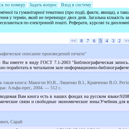
ск по номеру
Задать вопрос
Вход в систему
ічної та гуманітарної тематики (про події, факти, явища), а так
ння у термін, який не перевищує двох днів. Загальна кількість 
ресилаються по електронній пошті. Реферати, курсові та дипломн
<<
8
7
6
5
4
3
2
>
фическое описание произведений печати"
и Вы имеете в виду ГОСТ 7.1-2003 "Библиографическая запись
жно поработать в читальном зале информационно-библиографиче
 такая книга: Макогон Ю.В., Ляшенко В.І., Кравченко В.О. Регіон
ьк: Альфа-прес, 2004. — 512 с.
бходимая Вам книга есть в наших фондах на русском языке:920
ические связи и свободные экономические зоны:Учебник для вузо
ович, Сарай