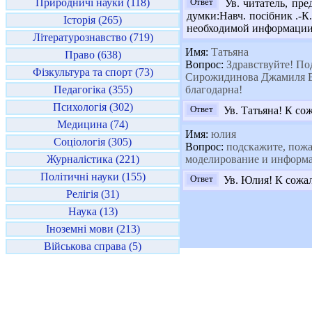
Природничі науки (118)
Ответ
Ув. читатель, пре
думки:Навч. посібник .-К.
Історія (265)
необходимой информации 
Літературознавство (719)
Имя:
Татьяна
Право (638)
Вопрос:
Здравствуйте! Под
Фізкультура та спорт (73)
Сирожидинова Джамиля Вар
Педагогіка (355)
благодарна!
Психологія (302)
Ответ
Ув. Татьяна! К со
Медицина (74)
Имя:
юлия
Соціологія (305)
Вопрос:
подскажите, пожал
Журналістика (221)
моделирование и информа
Політичні науки (155)
Ответ
Ув. Юлия! К сожал
Релігія (31)
Наука (13)
Іноземні мови (213)
Військова справа (5)