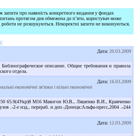
ож запити про наявність конкретного видання у фондах
запитань протягом дня обмежена до п’яти, користувач може
і роботи не розшукуються. Некоректні запити не виконуються.
>
Дата:
20.03.2009
. Библиографическое описание. Общие требования и правила
ского отдела.
Дата:
16.03.2009
альні економічні зв'язки і вільні економічні
850 65.9(4Укр)8 М16 Макогон Ю.В., Ляшенко В.И., Кравченко
в .-2-е изд., перераб. и доп.-Донецк:Альфа-пресс,2004 .-244
Дата:
12.03.2009