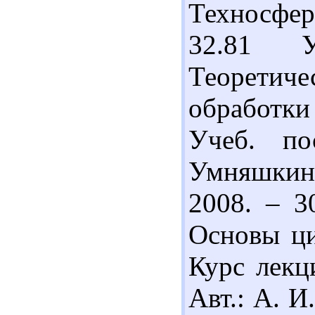
Техносфер
32.81 
Теорети
обработки
Учеб. по
Умняшкин
2008. – 3
Основы ци
Курс лекц
Авт.: А. И