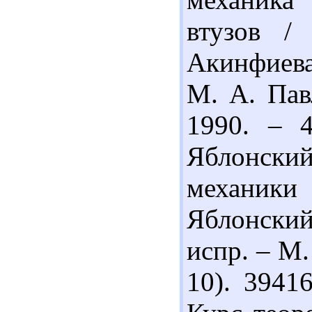
втузов /
Акинфиева,
М. А. Пав
1990. – 4
Яблонски
механики 
Яблонский.
испр. – М.
10). 3941