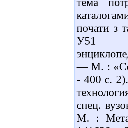
тема пот
каталога
почати з т
У51 Ул
энциклопед
— М. : «С
- 400 с. 2
технология
спец. вузо
М. : Мета