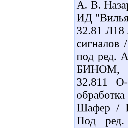
А. В. Наза
ИД "Вильям
32.81 Л18
сигналов /
под ред. А
БИНОМ, 2
32.811 О
обработка
Шафер / П
Под ред.