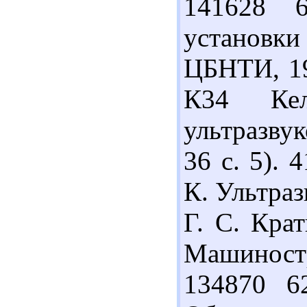
141628 6
установки
ЦБНТИ, 195
К34 Кел
ультразву
36 с. 5). 
К. Ультраз
Г. С. Кра
Машиност
134870 6