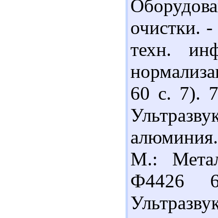
Оборудов
очистки. 
техн. ин
нормализа
60 с. 7).
Ультразву
алюминия. 
М.: Метал
Ф4426 
Ультраз