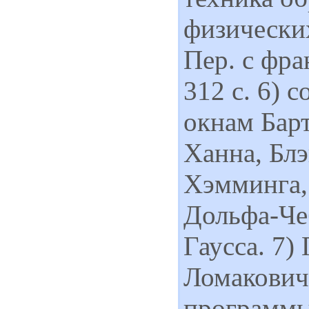
физических
Пер. с фра
312 с. 6) 
окнам Барт
Ханна, Блэ
Хэмминга, 
Дольфа-Че
Гаусса. 7)
Ломакович
программы 