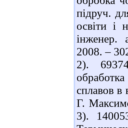
обробка ч
підруч. дл
освіти і 
інженер. 
2008. – 302
2). 6937
обработк
сплавов в 
Г. Максимо
3). 1400