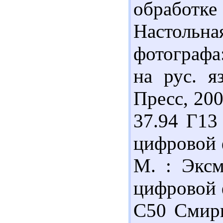
обработк
Настоль
фотографа
на рус. я
Пресс, 200
37.94 Г13
цифровой 
М. : Эксм
цифровой 
С50 Смирн