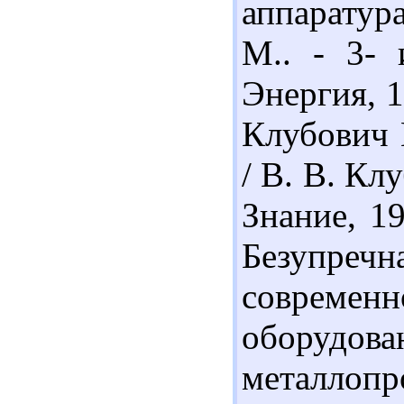
аппаратур
М.. - 3- 
Энергия, 1
Клубович 
/ В. В. Кл
Знание, 19
Безупр
совреме
оборудов
металлоп