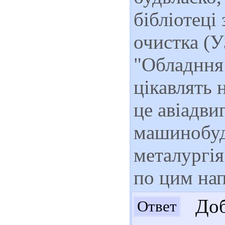
бібліотеці
очистка (У
"Обладння 
цікавлять 
це авіадви
машинобуд
металургія
по цим на
Доб
Ответ