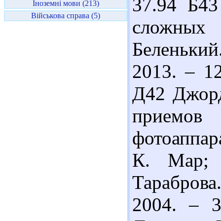
37.94 Б43
Іноземні мови (213)
Військова справа (5)
сложных
Беленький.
2013. – 12
Д42 Джорд
прием
фотоаппара
К. Мар; 
Тараброва
2004. – 3