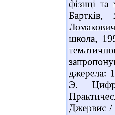
фізиці та 
Бартків,
Ломакович
школа, 19
темати
запропон
джерела: 
Э. Цифро
Практичес
Джервис / 