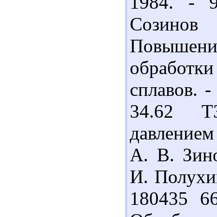
1984. - 
Созинов
Повышени
обработк
сплавов. -
34.62 Т
давлением
А. В. Зин
И. Полухин
180435 6