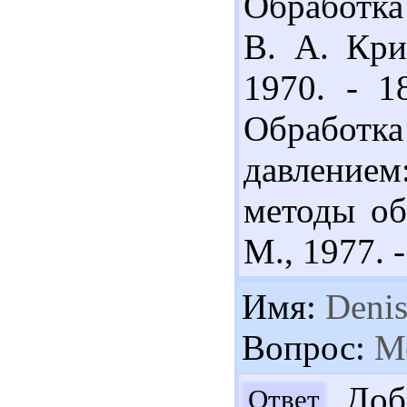
Обработка
В. А. Кри
1970. - 1
Обработ
давление
методы об
М., 1977. -
Имя:
Deni
Вопрос:
Ме
Добр
Ответ