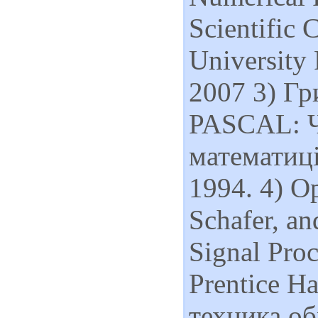
Scientific
University
2007 3) Г
PASCAL: Чи
математиці
1994. 4) O
Schafer, an
Signal Proc
Prentice H
техника об