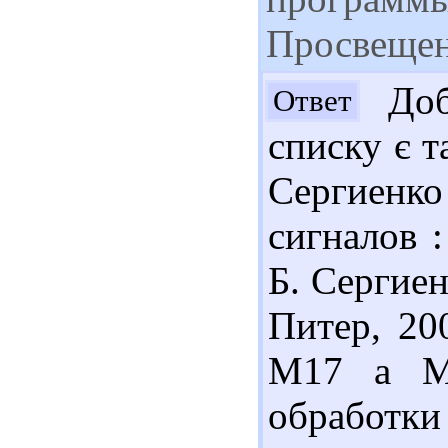
Просвещен
Добр
Ответ
списку є т
Сергиенк
сигналов :
Б. Сергиен
Питер, 200
М17 а М
обработк