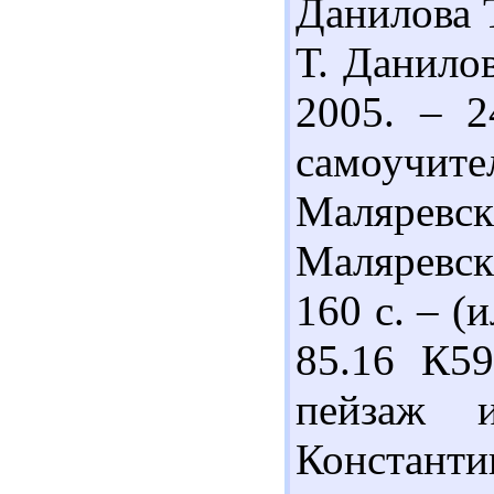
Данилова Т
Т. Данилов
2005. – 2
самоучит
Маляревс
Маляревск
160 с. – (
85.16 К5
пейзаж 
Констант