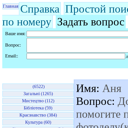
Справка
Простой пои
Главная
по номеру
Задать вопрос
Ваше имя:
Вопрос:
Email::
д
Имя:
Аня
(6522)
Загальні (1265)
Вопрос:
До
Мистецтво (112)
Бібліотека (59)
помогите 
Краєзнавство (384)
Культура (60)
фотоделу(к