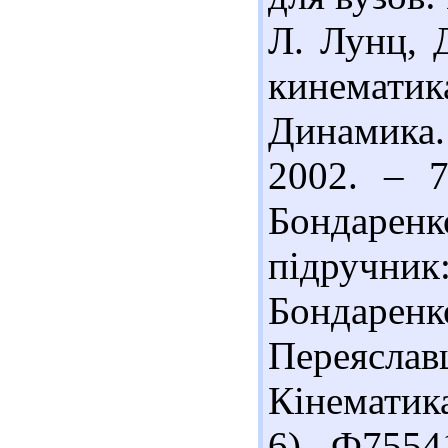
Л. Лунц, Д
кинематик
Динамика. 
2002. – 7
Бондаренк
підручни
Бондарен
Переясл
Кінематика
6). Ф7554