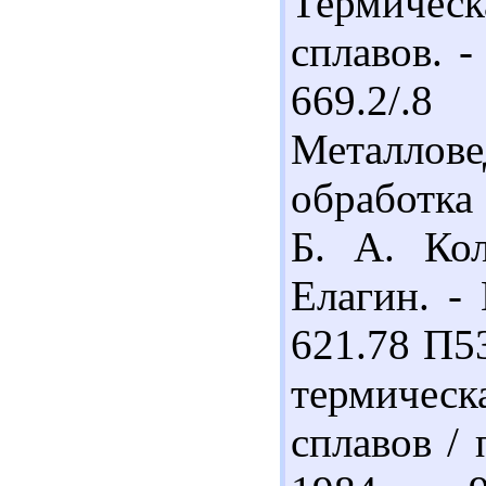
Термичес
сплавов. -
669.2/
Металло
обработка
Б. А. Кол
Елагин. - 
621.78 П5
термичес
сплавов / 