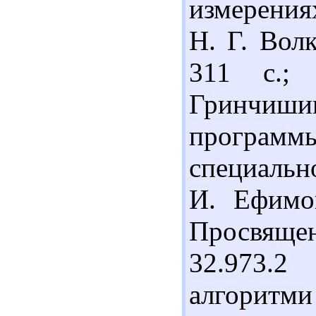
измерениях
Н. Г. Волк
311 с.; 
Гринчиш
программы
специальн
И. Ефимо
Просвящени
32.973.
алгоритми 