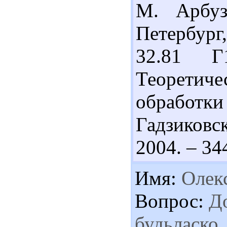
М. Арбу
Петербург
32.81 Г
Теорети
обрабо
Гадзиковс
2004. – 344
Имя:
Олекс
Вопрос:
До
будьласко,