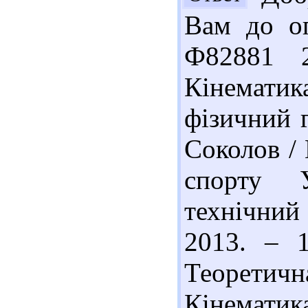
Вам до оп
Ф82881 
Кінематик
фізичний г
Соколов / 
спорту У
технічний
2013. – 1
Теоретич
Кінематика