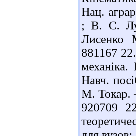
Нац. аграр
; В. С. Л
Лисенко М
881167 22
механіка. 
Навч. посі
М. Токар. –
920709 2
теоретиче
для вузов: