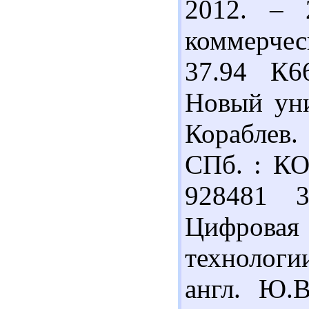
2012. – 
коммерчес
37.94 К6
Новый уни
Кораблев. 
СПб. : КО
928481 
Цифровая
технологии
англ. Ю.