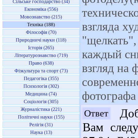
Сільське господарство (34)
техническо
Економіка (556)
Мовознавство (215)
взгляда ху
Техніка (188)
Філософія (70)
"щелкать",
Природничі науки (118)
Історія (265)
каждый сн
Літературознавство (719)
Право (638)
взгляд на 
Фізкультура та спорт (73)
современн
Педагогіка (355)
Психологія (302)
фотографа
Медицина (74)
Соціологія (305)
Журналістика (221)
Доб
Ответ
Політичні науки (155)
Вам следу
Релігія (31)
Наука (13)