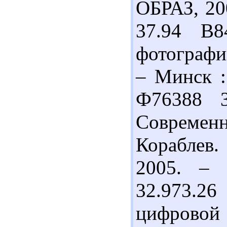
ОБРАЗ, 200
37.94 В8
фотографии
– Минск : 
Ф76388 3
Совреме
Кораблев
2005. – 
32.973.
цифрово