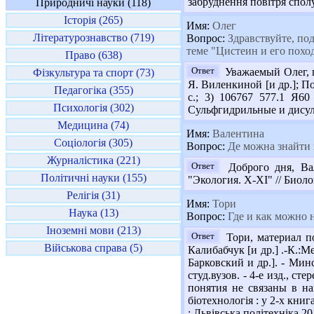
забруднення повітря сполу
Природничі науки (118)
Історія (265)
Имя:
Олег
Літературознавство (719)
Вопрос:
Здравствуйте, под
теме "Цистеин и его поход
Право (638)
Ответ
Уважаемый Олег, п
Фізкультура та спорт (73)
Я. Виленкиной [и др.]; Под
Педагогіка (355)
с.; 3) 106767 577.1 Я6
Психологія (302)
Сульфгидрильные и дисульф
Медицина (74)
Имя:
Валентина
Соціологія (305)
Вопрос:
Де можна знайти к
Журналістика (221)
Ответ
Доброго дня, Вал
Політичні науки (155)
"Экология. X-XI" // Биолог
Релігія (31)
Имя:
Тори
Наука (13)
Вопрос:
Где и как можно 
Іноземні мови (213)
Ответ
Тори, материал п
Військова справа (5)
Калибабчук [и др.] .-К.:М
Барковский и др.]. - Мин
студ.вузов. - 4-е изд., ст
понятия не связаны в н
біотехнологія : у 2-х книга
: Львівська політехніка,2