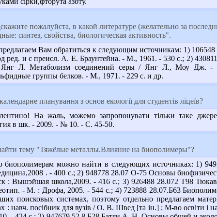
ками сірки,фторута азоту.
скажите пожалуйста, в какой литературе (желательно за послед
ные: синтез, свойства, биологическая активность".
редлагаем Вам обратиться к следующим источникам: 1) 106548 5
 ред. и с преисл. А. Е. Браунтейна. - М., 1961. - 530 с.; 2) 4308
0 Янг Л. Метаболизм соединений серы / Янг Л., Моу Дж. - 
идные группы белков. - М., 1971. - 229 с. и др.
алендарне планування з основ екології для студентів ліцеїв?
ентино! На жаль, можемо запропонувати тільки таке джере
ия в шк. - 2009. - № 10. - С. 45-50.
найти тему "Тяжёлые металлы.Влияние на биополимеры"?
о биополимерам можно найти в следующих источниках: 1) 9492
едицина,2008 . - 400 с.; 2) 948778 28.07 О-75 Основы биофизическ
ск : Вышэйшая школа,2009. - 416 с.; 3) 926488 28.072 Т98 Тюк
ереотип. - М. : Дрофа, 2005. - 544 с.; 4) 723888 28.07.Б63 Биополи
аших поисковых системах, поэтому отдельно предлагаем матер
х : навч. посібник для вузів / О. В. Швед [та ін.] ; М-во освіти і 
010. - 424 с.; 2) 947679 52.8 Б28 Батян А. Н. Основы общей и экол