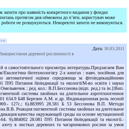
ож запити про наявність конкретного видання у фондах
запитань протягом дня обмежена до п’яти, користувач може
і роботи не розшукуються. Некоректні запити не виконуються.
>>
Дата:
30.03.2011
"Використання деревної рослинності в
й и самостоятельного просмотра литературы.Предлагаем Вам
/Екологічна біотехнологія:у 2-х книгах : навч. посібник для
стеми автоматичної оцінки середовища за фітоіндикаційними
81 П95 Питання біоіндикації та екології/М-во освіти і науки
Омельянчик ; ред. кол.: В.П.Бессонова (відп. ред.) та ін.]:Вип.
я пигментной системы хвойных на длительное аэротехногенное
96401 634.9 Б48 Березин А.М. и др. Индикационная роль лесной
69.- 127с.; 6).883995 28.581 Б 53 Бессонова В.П. Методи
илкина В.В. Реакция пигментной системы хвойных на длительное
оиндикация качества окружающей среды на основе мутационной
. 9).884002 28.081 П95 Питання біоіндикації та екології.-
о азоту в листках деревних та чагарникових рослин за умов