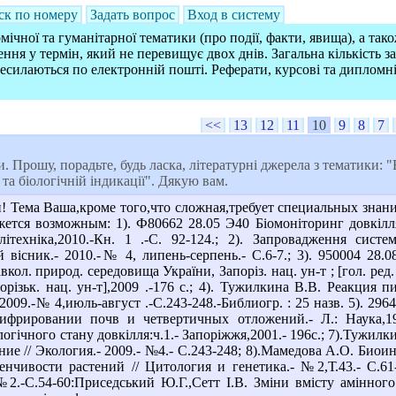
ск по номеру
Задать вопрос
Вход в систему
ічної та гуманітарної тематики (про події, факти, явища), а так
ння у термін, який не перевищує двох днів. Загальна кількість 
ресилаються по електронній пошті. Реферати, курсові та дипломн
<<
13
12
11
10
9
8
7
. Прошу, порадьте, будь ласка, літературні джерела з тематики: 
та біологічній індикації". Дякую вам.
Тема Ваша,кроме того,что сложная,требует специальных знани
жется возможным: 1). Ф80662 28.05 Э40 Біомоніторинг довкілля/
політехніка,2010.-Кн. 1 .-С. 92-124.; 2). Запровадження си
 вісник.- 2010.-№ 4, липень-серпень.- С.6-7.; 3). 950004 28.0
ол. природ. середовища України, Запоріз. нац. ун-т ; [гол. ред. 
порізьк. нац. ун-т],2009 .-176 с.; 4). Тужилкина В.В. Реакци
 2009.-№ 4,июль-август .-С.243-248.-Библиогр. : 25 назв. 5). 2
ифрировании почв и четвертичных отложений.- Л.: Наука,19
ологічного стану довкілля:ч.1.- Запоріжжя,2001.- 196с.; 7).Туж
ние // Экология.- 2009.- №4.- С.243-248; 8).Мамедова А.О. Би
чивости растений // Цитология и генетика.- №2,Т.43.- С.61-64
№2.-С.54-60:Приседський Ю.Г.,Сетт І.В. Зміни вмісту амінног