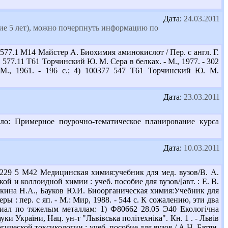
Дата:
24.03.2011
ние 5 лет), можно почерпнуть информацию по
77.1 М14 Майстер А. Биохимия аминокислот / Пер. с англ. Г.
11 577.11 Т61 Торчинский Ю. М. Сера в белках. - М., 1977. - 302
М., 1961. - 196 с.; 4) 100377 547 Т61 Торчинский Ю. М.
Дата:
23.03.2011
ло: Примерное поурочно-тематическое планирование курса
Дата:
10.03.2011
29 5 М42 Медицинская химия:учебник для мед. вузов/В. А.
ой и коллоидной химии : учеб. пособие для вузов/[авт. : Е. В.
авкина Н.А., Бауков Ю.И. Биоорганическая химия:Учебник для
меры : пер. с яп. - М.: Мир, 1988. - 544 с. К сожалению, эти два
иал по тяжелым металлам: 1) Ф80662 28.05 Э40 Екологічна
науки України, Нац. ун-т "Львівська політехніка". Кн. 1 . - Львів
огической токсикологии : учеб. пособие для вузов / А.Н. Батян,