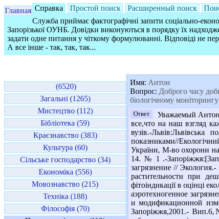
Справка
Простой поиск
Расширенный поиск
Пои
Главная
Служба приймає фактографічні запити соціально-економ
Запорізької ОУНБ. Довідки виконуються в порядку їх надходже
задати одне питання у чіткому формулюванні. Відповіді не пе
А все інше - так, так, так...
Имя:
Антон
(6520)
Вопрос:
Доброго часу доби
Загальні (1265)
біологічному моніторингу 
Мистецтво (112)
Ответ
Уважаемый Антон! 
Бібліотека (59)
все,что на наш взгляд ка
вузів.-Львів:Львівська 
Краєзнавство (383)
показниками//Екологічний
Культура (60)
України, М-во охорони навк
14. № 1 .-Запоріжжя:[За
Сільське господарство (34)
загрязнение // Экология.-
Економіка (556)
растительности при деш
Мовознавство (215)
фітоіндикації в оцінці ек
аэротехногенное загрязне
Техніка (188)
и модификационной измен
Філософія (70)
Запоріжжя,2001.- Вип.6,