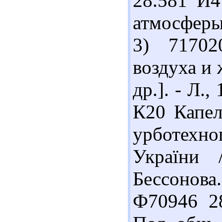
28.581 И4
атмосферы 
3) 71702
воздуха и 
др.]. - Л.,
К20 Капел
урботехно
України
Бессонова.
Ф70946 28