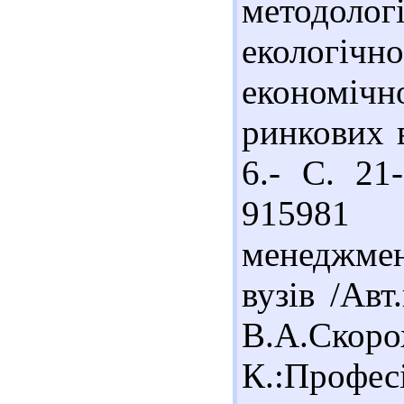
методолог
екологіч
економіч
ринкових в
6.- С. 21-
915981 
менеджмен
вузів /Авт
В.А.С
К.:Професі