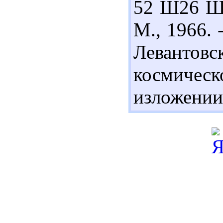
52 Ш26 Ша
М., 1966. 
Леванто
космичес
изложении. 