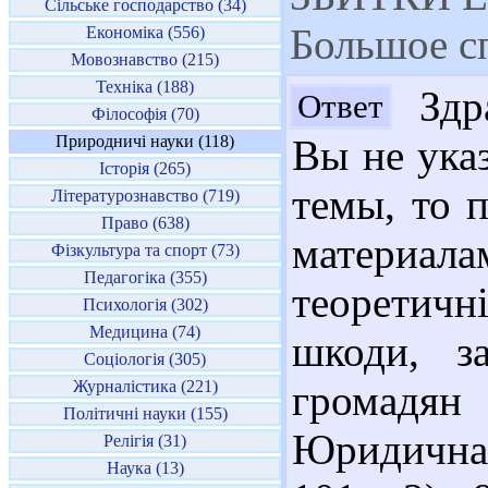
Сільське господарство (34)
Большое с
Економіка (556)
Мовознавство (215)
Техніка (188)
Здра
Ответ
Філософія (70)
Природничі науки (118)
Вы не ука
Історія (265)
темы, то 
Літературознавство (719)
Право (638)
материал
Фізкультура та спорт (73)
Педагогіка (355)
теоретичн
Психологія (302)
Медицина (74)
шкоди, з
Соціологія (305)
Журналістика (221)
громадян
Політичні науки (155)
Юридична У
Релігія (31)
Наука (13)