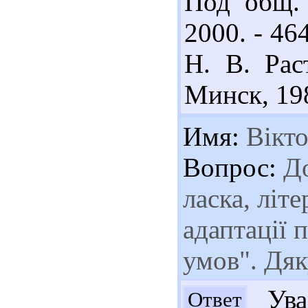
Под общ. 
2000. - 46
Н. В. Рас
Минск, 198
Имя:
Вікт
Вопрос:
До
ласка, літ
адаптації 
умов". Дяк
Ува
Ответ