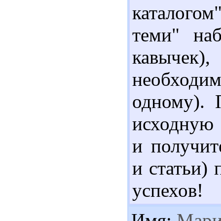
каталогом
теми" наб
кавычек),
необходим
одному). 
исходную 
и получит
и статьи)
успехов!
Имя:
Мари