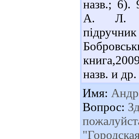
назв.; 6)
А. Л. Е
підручни
Бобровсь
книга,2009
назв. и др.
Имя:
Андр
Вопрос:
Зд
пожалуйста
"Городская