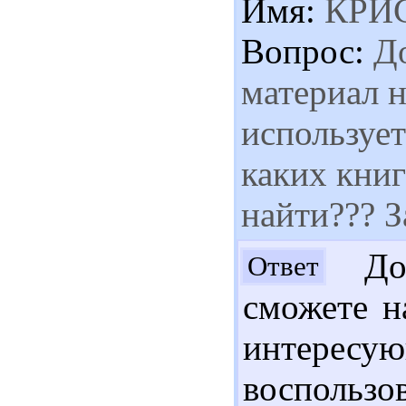
Имя:
КРИ
Вопрос:
До
материал н
используе
каких книг
найти??? З
Доб
Ответ
сможете н
интер
воспользо