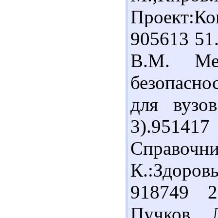
Проект:Кон
905613 51.
В.М. Мед
безопасно
для вузов
3).95141
Справочн
К.:Здоров
918749 2
Пучков Л