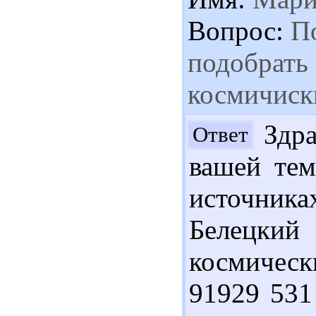
Вопрос:
По
подобрать 
космичиск
Здра
Ответ
вашей те
источник
Белецкий
космически
91929 531