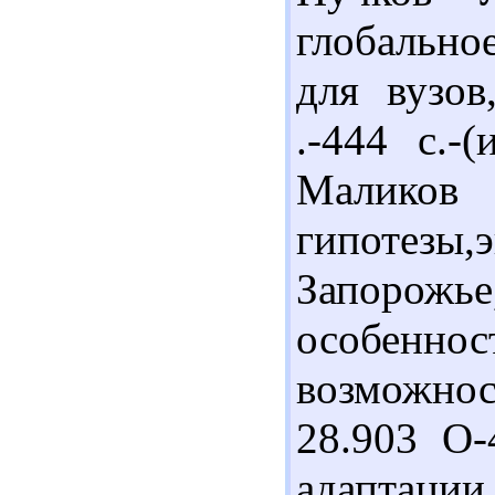
глобально
для вузов
.-444 с.-
Маликов 
гипотезы,
Запорожье
особен
возможно
28.903 О
адаптаци