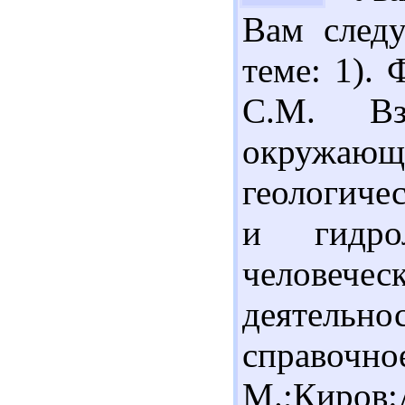
Вам след
теме: 1).
С.М. Вз
окружа
геологиче
и гидро
человечес
деятельно
справ
М.;Киров: