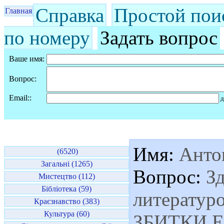
Справка
Простой пои
Главная
по номеру
Задать вопрос
Ваше имя:
Вопрос:
Email::
д
Имя:
Анто
(6520)
Загальні (1265)
Вопрос:
Зд
Мистецтво (112)
Бібліотека (59)
литератур
Краєзнавство (383)
Культура (60)
ЗБИТКИ Е