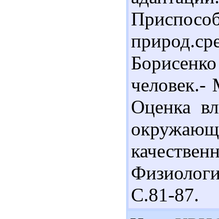
Приспосо
природ.с
Борисенк
человек.- 
Оценка вл
окружаю
качествен
Физиологи
С.81-87.