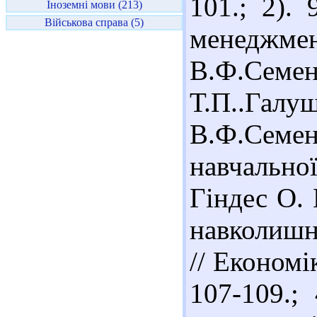
101.; 2).
Іноземні мови (213)
Військова справа (5)
менеджмен
В.Ф.Се
Т.П..Га
В.Ф.Семен
навчальної
Гіндес О. 
навколишн
// Економі
107-109.;