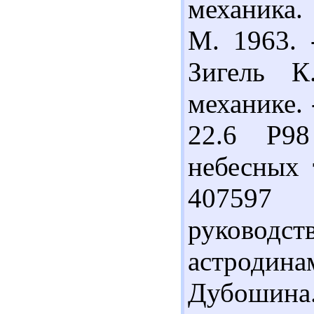
механика.
М. 1963. 
Зигель К
механике. 
22.6 Р9
небесных т
407597 
руководс
астроди
Дубошина. 