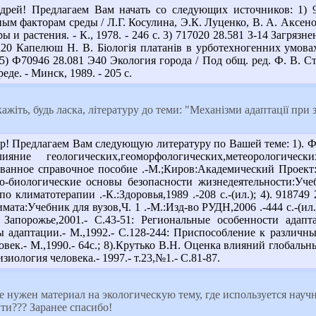
дрей! Предлагаем Вам начать со следующих источников: 1) 
м факторам среды / Л.Г. Косулина, Э.К. Луценко, В. А. Аксенова
 и растения. - К., 1978. - 246 с. 3) 717020 28.581 З-14 Загрязнен
К20 Капелюш Н. В. Біологія платанів в урботехногенних умовах
 5) Ф70946 28.081 Э40 Экология города / Под общ. ред. Ф. В. Стол
еде. - Минск, 1989. - 205 с.
ажіть, будь ласка, літературу до теми: "Механізми адаптації при
 Предлагаем Вам следующую литературу по Вашей теме: 1). Ф7
ияние геологических,геоморфологических,метеорологич
анное справочное пособие .-М.;Киров:Академический Проект:Кон
о-биологические основы безопасности жизнедеятельности:Учеб. 
о климатотерапии .-К.:Здоровья,1989 .-208 с.-(ил.); 4). 91874
мата:Учебник для вузов,Ч. 1 .-М.:Изд-во РУДН,2006 .-444 с.-(ил
- Запорожье,2001.- С.43-51: Региональные особенности адап
адаптации.- М.,1992.- С.128-244: Приспособление к различны
овек.- М.,1990.- 64с.; 8).Крутько В.Н. Оценка влияний глобал
зиология человека.- 1997.- т.23,№1.- С.81-87.
 нужен материал на экологическую тему, где используется науч
ти??? Заранее спасибо!