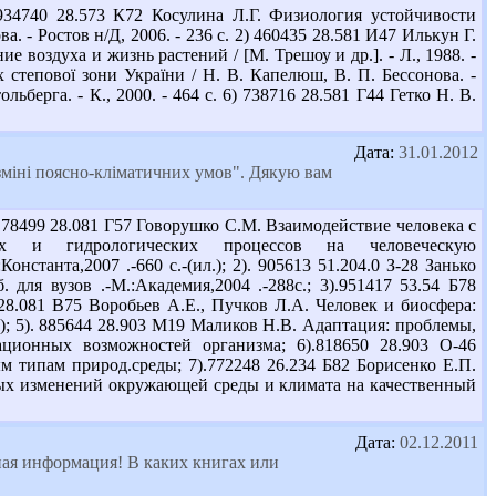
934740 28.573 К72 Косулина Л.Г. Физиология устойчивости
. - Ростов н/Д, 2006. - 236 с. 2) 460435 28.581 И47 Илькун Г.
ие воздуха и жизнь растений / [М. Трешоу и др.]. - Л., 1988. -
 степової зони України / Н. В. Капелюш, В. П. Бессонова. -
ьберга. - К., 2000. - 464 с. 6) 738716 28.581 Г44 Гетко Н. В.
Дата:
31.01.2012
 зміні поясно-кліматичних умов". Дякую вам
8499 28.081 Г57 Говорушко С.М. Взаимодействие человека с
еских и гидрологических процессов на человеческую
станта,2007 .-660 с.-(ил.); 2). 905613 51.204.0 З-28 Занько
для вузов .-М.:Академия,2004 .-288с.; 3).951417 53.54 Б78
9 28.081 В75 Воробьев А.Е., Пучков Л.А. Человек и биосфера:
.); 5). 885644 28.903 М19 Маликов Н.В. Адаптация: проблемы,
тационных возможностей организма; 6).818650 28.903 О-46
м типам природ.среды; 7).772248 26.234 Б82 Борисенко Е.П.
ьных изменений окружающей среды и климата на качественный
Дата:
02.12.2011
ная информация! В каких книгах или