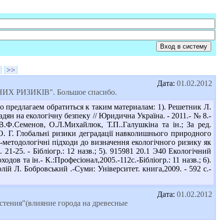
>>
Дата:
01.02.2012
НИХ РИЗИКІВ". Большое спасибо.
 предлагаем обратиться к таким материалам: 1). Решетник Л.
ян на екологічну безпеку // Юридична Україна. - 2011.- № 8.-
В.Ф.Семенов, О.Л.Михайлюк, Т.П..Галушкіна та ін.; За ред.
 О. Г. Глобальні ризики деградації навколишнього природного
ко-методологічні підходи до визначення екологічного ризику як
21-25. - Бібліогр.: 12 назв.; 5). 915981 20.1 Э40 Екологічний
дов та ін.- К.:Професіонал,2005.-112с.-Бібліогр.: 11 назв.; 6).
ій Л. Бобровський .-Суми: Університет. книга,2009. - 592 с.-
Дата:
01.02.2012
астения"(влияние города на древесные