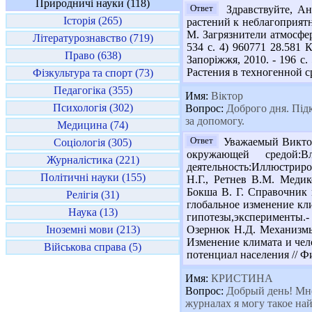
Природничі науки (118)
Ответ
Здравствуйте, Ан
Історія (265)
растений к неблагоприятны
М. Загрязнители атмосферы
Літературознавство (719)
534 с. 4) 960771 28.581 
Право (638)
Запоріжжя, 2010. - 196 с.
Растения в техногенной ср
Фізкультура та спорт (73)
Педагогіка (355)
Имя:
Віктор
Психологія (302)
Вопрос:
Доброго дня. Підк
за допомогу.
Медицина (74)
Ответ
Уважаемый Виктор!
Соціологія (305)
окружающей средой:Вл
Журналістика (221)
деятельность:Иллюстриров
Політичні науки (155)
Н.Г., Ретнев В.М. Медик
Бокша В. Г. Справочник п
Релігія (31)
глобальное изменение кли
Наука (13)
гипотезы,эксперименты.
Іноземні мови (213)
Озернюк Н.Д. Механизмы 
Изменение климата и чел
Військова справа (5)
потенциал населения // Фи
Имя:
КРИСТИНА
Вопрос:
Добрый день! Мне
журналах я могу такое най