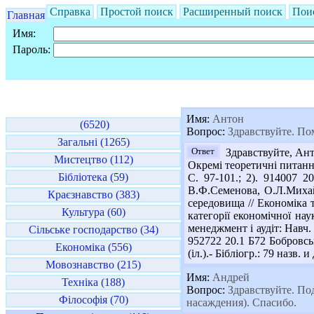
Справка
Простой поиск
Расширенный поиск
Пои
Главная
Имя:
Пароль:
Имя:
Антон
(6520)
Вопрос:
Здравствуйте. П
Загальні (1265)
Ответ
Здравствуйте, Ант
Мистецтво (112)
Окремі теоретичні питанн
Бібліотека (59)
С. 97-101.; 2). 914007 
В.Ф.Семенова, О.Л.Михайл
Краєзнавство (383)
середовища // Економіка т
Культура (60)
категорії економічної нау
менеджмент і аудіт: Навч. 
Сільське господарство (34)
952722 20.1 Б72 Бобровсь
Економіка (556)
(іл.).- Бібліогр.: 79 назв. и 
Мовознавство (215)
Имя:
Андрей
Техніка (188)
Вопрос:
Здравствуйте. Под
Філософія (70)
насаждения). Спасибо.