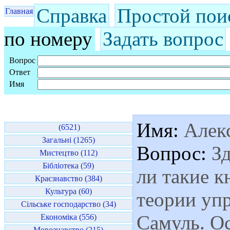
Справка
Простой пои
Главная
по номеру
Задать вопрос
Вопрос
Ответ
Имя
Имя:
Алек
(6521)
Загальні (1265)
Вопрос:
Зд
Мистецтво (112)
Бібліотека (59)
ли такие к
Краєзнавство (384)
Культура (60)
теории упр
Сільське господарство (34)
Самуль. О
Економіка (556)
Мовознавство (215)