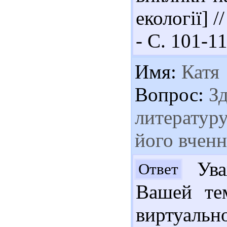
екології] /
- С. 101-11
Имя:
Катя
Вопрос:
Зд
литературу
його вчен
Уваж
Ответ
Вашей те
виртуаль