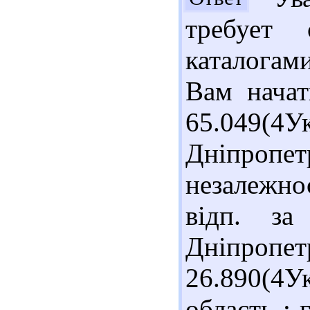
требует 
каталогам
Вам начат
65.04
Дніпроп
незалежно
відп. за
Дніпропет
26.890(4У
область : г