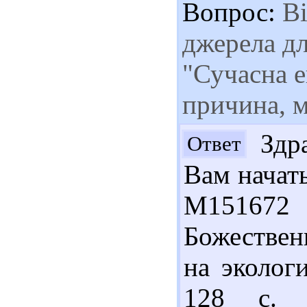
Вопрос:
Ві
джерела дл
"Сучасна е
причина, 
Здра
Ответ
Вам начат
М151672 
Божествен
на эколог
128 с. 