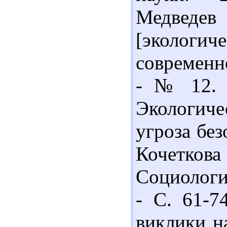
Медведе
[экол
современно
- № 12. -
Экологиче
угроза без
Кочеткова 
Социология
- С. 61-7
виклики на