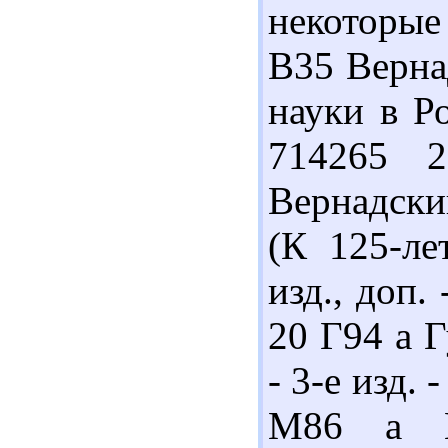
некоторые
В35 Верна
науки в Ро
714265 
Вернадски
(К 125-ле
изд., доп. 
20 Г94 а 
- 3-е изд. 
М86 а М