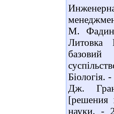
Инженерна
менеджмент
М. Фадин
Литовка 
базовий
суспільс
Біологія. -
Дж. Гра
[решения 
науки. - 