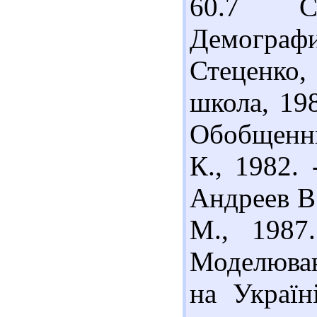
60.7 
Демограф
Стеценко,
школа, 198
Обобщенны
К., 1982.
Андреев В.
М., 1987
Моделюва
на Україн