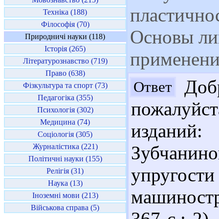
пластичнос
Техніка (188)
Філософія (70)
Основы ли
Природничі науки (118)
Історія (265)
применени
Літературознавство (719)
Право (638)
Добр
Ответ
Фізкультура та спорт (73)
Педагогіка (355)
пожалуйст
Психологія (302)
Медицина (74)
изданий
Соціологія (305)
Журналістика (221)
Зубчани
Політичні науки (155)
упругости
Релігія (31)
Наука (13)
машиностро
Іноземні мови (213)
Військова справа (5)
367 с.; 2)