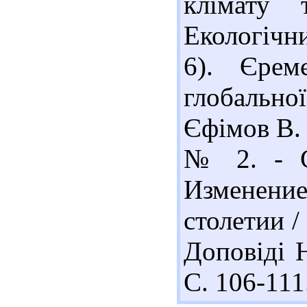
клімату 
Екологічний
6). Єрем
глобально
Єфімов В. 
№ 2. - С
Изменен
столетии /
Доповіді 
С. 106-111.