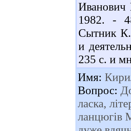
Иванович 
1982. - 
Сытник К.
и деятельн
235 с. и м
Имя:
Кири
Вопрос:
До
ласка, літ
ланцюгів М
дуже вдяч