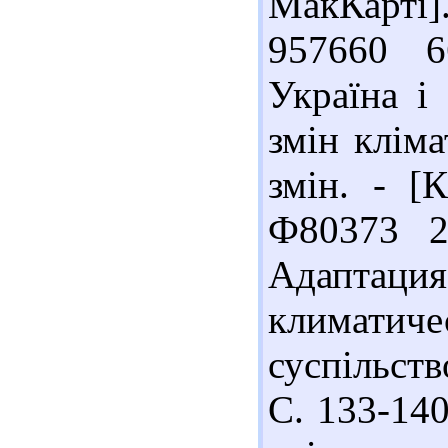
МакКарті]. 
957660 6
Україна і
змін кліма
змін. - [К
Ф80373 2
Адапта
климатиче
суспільство
С. 133-140