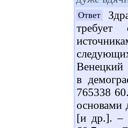
Здра
Ответ
требует 
источника
следующ
Венецкий 
в демогра
765338 60
основами 
[и др.]. –