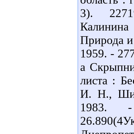
3). 2271
Калинина
Природа и
1959. - 27
а Скрыпни
листа : Б
И. Н., Ши
1983. 
26.890(