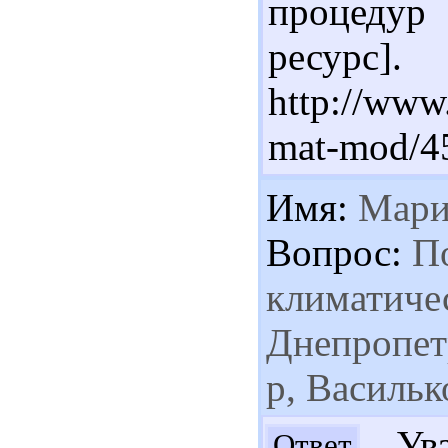
процедур 
ресурс
http://www
mat-mod/4
Имя:
Мари
Вопрос:
По
климатиче
Днепропетр
р, Васильк
Ува
Ответ