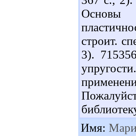
Основы
пластичнос
строит. спе
3). 71535
упругости
применен
Пожалуй
библиотек
Имя:
Мари