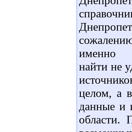
Днепроп
справочник
Днепропе
сожалени
именно Д
найти не у
источник
целом, а 
данные и 
области. 