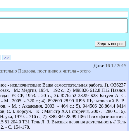
>>
Дата:
16.12.2015
тельно Павлова, пост ниже я читала - этого
ное - исключительно Ваша самостоятельная работа. 1). Ф36237
х. - М.: Медгиз, 1954. - 192 с.; 2). М98826 612.8 П12 Павлов
дат УССР, 1953. - 20 с.; 3). Ф76252 28.99 Б28 Батуев А. С.
 М., 2005. - 320 с.; 4). 892609 28.99 Ш95 Шульговский В. В.
 - М. : Академия, 2003. - 464 с.; 5). 944506 28.864.4 М14
 С. І. Корсун. - К. : Магістр ХХ1 сторіччя, 2007. - 280 С.; 6).
Наука, 1979. - 716 с.; 7). Ф82369 28.99 П86 Психофизиология :
715 51.204.0 Т31 Тель Л. З. Высшая нервная деятельность // Тель
2. - С. 154-178.