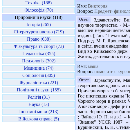
Техніка (188)
Имя:
Виктория
Філософія (70)
Вопрос:
Предмет- физиоло
Природничі науки (118)
Ответ
Здравствуйте, Ви
Історія (265)
научное творчество. - М.
высшей нервной деятельнос
Літературознавство (719)
изд-во. [Тип. "Печатный 
Право (638)
Под ред. М. Г. Ярошевско
в світлі вчення академіка
Фізкультура та спорт (73)
Вид-во Київського держ. 
Педагогіка (355)
Жизнь, деятельность и нау
Психологія (302)
Имя:
маша
Медицина (74)
Вопрос:
помогите с курсов
Соціологія (305)
Ответ
Здравствуйте, Ма
Журналістика (221)
теоретико-методолог. ас
Політичні науки (155)
Причерноморья : сб. мате
Гос инспекция охраны Чер
Релігія (31)
Чорного моря в рамках Чо
Наука (13)
Азовское море : дефицит ф
Іноземні мови (213)
часть Черного моря: биол
; [Зайцев Ю. П. и др.]. –
Військова справа (5)
"Знание" УССР, 1987. – 
Буркинский, В. Н. Степано