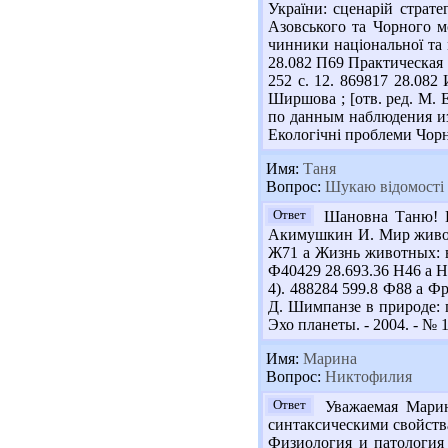
України: сценарій страте
Азовського та Чорного мо
чинники національної та 
28.082 П69 Практическая э
252 с. 12. 869817 28.082
Ширшова ; [отв. ред. М. 
по данным наблюдения из 
Екологічні проблеми Чорно
Имя:
Таня
Вопрос:
Шукаю відомості 
Ответ
Шановна Таню! Ва
Акимушкин И. Мир животны
Ж71 а Жизнь животных: в 7 
Ф40429 28.693.36 Н46 а Не
4). 488284 599.8 Ф88 а Фр
Д. Шимпанзе в природе: п
Эхо планеты. - 2004. - № 1-
Имя:
Марина
Вопрос:
Никтофилия
Ответ
Уважаемая Марина
синтаксическими свойства
Физиология и патология 