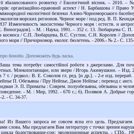
гії збалансованого розвитку // Екологічний вісник. – 2010. –
рів: організаційно-правовий аспект / Н. Барбашова // Право У
міжнародної екологічної безпеки Азово-Чорноморського басейну /
кология морских регионов. Черное море / под ред. В. П. Кеонджя
 И37 Изменчивость экосистемы Черного моря : естеств. и антро
Е. Виноградов]. – М. : Наука, 1991. – 352 с. 13. Любарцева С. 
космоса / С.П. Любарцева, В.С. Сустин, С.Н. Королев // Доповід
го моря // Причорномор. еколог. бюлетень. - 2006.- № 2.- С. 135
про бонобо. Допоможіть будь ласка.
ша тема потребує самостійної роботи з джерелами. Для поча
х. Млекопитающие, или звери / Игорь Акимушкин. – Изд. 2-е, и
т. / редкол.: В. Е. Соколов гл. ред. [и др.]. - 2-е изд. перераб.
йпье П. Обезьяны / Пру Нейпье, Джон Нейпье ; перевод с англ. Е.
идман Э. П. Приматы : Соврем. полуобезьяны, обезьяны и человек.
оведение. - М. : Мир, 1992. - 670 с.; 6). Поляков А. Добрые г
2. - С. 34-37.
! Из Вашего запроса не совсем ясна его цель. Предлагаем
ми слова. Мы предлагаем Вам литературу с точки зрения нарушени
цикла бодрствование-сон: эволюционные аспекты. - СПб., 199