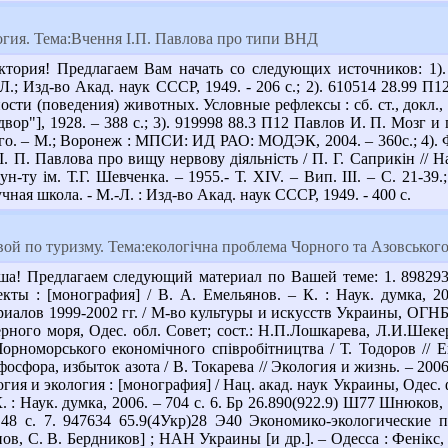
гия. Тема:Вчення І.П. Павлова про типи ВНД
ктория! Предлагаем Вам начать со следующих источников: 1).
-Л.; Изд-во Акад. наук СССР, 1949. - 206 с.; 2). 610514 28.99
ти (поведения) животных. Условные рефлексы : сб. ст., докл., лек
двор"], 1928. – 388 с.; 3). 919998 88.3 П12 Павлов И. П. Мозг 
го. – М.; Воронеж : МПСИ: ИД РАО: МОДЭК, 2004. – 360с.; 4). 
 І. П. Павлова про вищу нервову діяльність / П. Г. Саприкін // На
ун-ту ім. Т.Г. Шевченка. – 1955.- Т. XIV. – Вип. ІІІ. – С. 21-
чная школа. - М.-Л. : Изд-во Акад. наук СССР, 1949. - 400 с.
ой по туризму. Тема:екологічна проблема Чорного та Азовського
ша! Предлагаем следующий материал по Вашей теме: 1. 898293
пекты : [монография] / В. А. Емельянов. – К. : Наук. думка, 
риалов 1999-2002 гг. / М-во культуры и искусств Украины, ОГН
ного моря, Одес. обл. Совет; сост.: Н.П.Лошкарева, Л.И.Шекера
рноморського економічного співробітництва / Т. Тодоров // Ек
осфора, избыток азота / В. Токарева // Экология и жизнь. – 2006
огия и экология : [монография] / Нац. акад. наук Украины, Оде
 К. : Наук. думка, 2006. – 704 с. 6. Бр 26.890(922.9) Ш77 Шнюков
48 с. 7. 947634 65.9(4Укр)28 Э40 Экономико-экологические п
в, С. В. Бердников] ; НАН Украины [и др.]. – Одесса : Фенікс, 2