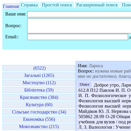
Справка
Простой поиск
Расширенный поиск
Пои
Главная
Ваше имя:
Вопрос:
Email::
д
Имя:
Лариса
(6522)
Вопрос:
нужны новые работ
Загальні (1265)
мне не достаточно). благ
Мистецтво (112)
Ответ
Доброе утро, Лари
Бібліотека (59)
612.8 П12 Павлов И. П. О
И. П. Физиологическое уч
Краєзнавство (384)
Физиология высшей нервно
Культура (60)
Физиология высшей нервн
Майдіков Ю. Л. Нервова сис
Сільське господарство (34)
505862 28.99 О-28 Общая ф
Економіка (556)
учебник для вузов / под ре
Мовознавство (215)
Л. З. Валеология : Учение 