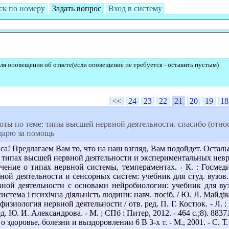
ск по номеру
Задать вопрос
Вход в систему
ля оповещения об ответе(если оповещение не требуется - оставить пустым)
<<
24
23
22
21
20
19
18
ы по теме: типы высшей нервной деятельности. спасибо (относи
одарю за помощь
са! Предлагаем Вам то, что на наш взгляд, Вам подойдет. Осталь
 типах высшей нервной деятельности и экспериментальных невроза
ение о типах нервной системы, темпераментах. - К. : Госмедиз
й деятельности и сенсорных систем: учебник для студ. вузов. -
ой деятельности с основами нейробиологии: учебник для вузов.
тема і психічна діяльність людини: навч. посіб. / Ю. Л. Майдіков,
изиология нервной деятельности / отв. ред. П. Г. Костюк. - Л. : 
д. Ю. И. Александрова. - М. ; СПб : Питер, 2012. - 464 с.;8). 883
о здоровье, болезни и выздоровлении 6 В 3-х т. - М., 2001. - С. Т. 