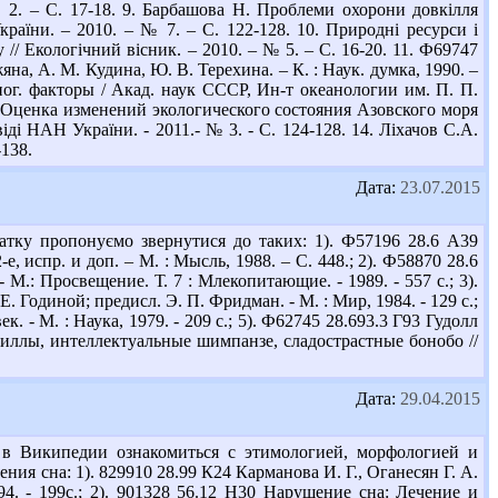
 № 2. – С. 17-18. 9. Барбашова Н. Проблеми охорони довкілля
країни. – 2010. – № 7. – С. 122-128. 10. Природні ресурси і
/ Екологічний вісник. – 2010. – № 5. – С. 16-20. 11. Ф69747
на, А. М. Кудина, Ю. В. Терехина. – К. : Наук. думка, 1990. –
пог. факторы / Акад. наук СССР, Ин-т океанологии им. П. П.
П. Оценка изменений экологического состояния Азовского моря
і НАН України. - 2011.- № 3. - С. 124-128. 14. Ліхачов С.А.
-138.
Дата:
23.07.2015
тку пропонуємо звернутися до таких: 1). Ф57196 28.6 А39
спр. и доп. – М. : Мысль, 1988. – С. 448.; 2). Ф58870 28.6
 - М.: Просвещение. Т. 7 : Млекопитающие. - 1989. - 557 с.; 3).
 Годиной; предисл. Э. П. Фридман. - М. : Мир, 1984. - 129 с.;
 - М. : Наука, 1979. - 209 с.; 5). Ф62745 28.693.3 Г93 Гудолл
ориллы, интеллектуальные шимпанзе, сладострастные бонобо //
Дата:
29.04.2015
 в Википедии ознакомиться с этимологией, морфологией и
я сна: 1). 829910 28.99 К24 Карманова И. Г., Оганесян Г. А.
4. - 199с.; 2). 901328 56.12 Н30 Нарушение сна: Лечение и