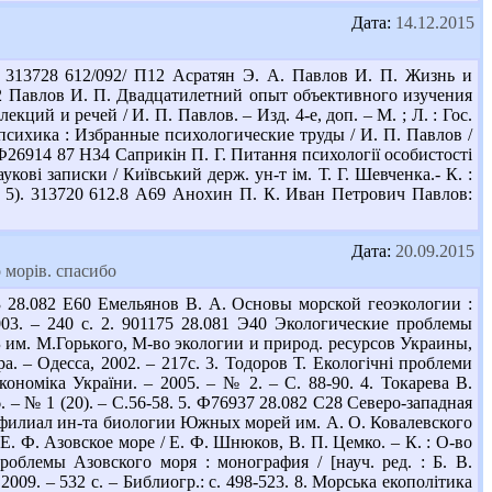
Дата:
14.12.2015
 313728 612/092/ П12 Асратян Э. А. Павлов И. П. Жизнь и
 П12 Павлов И. П. Двадцатилетний опыт объективного изучения
ций и речей / И. П. Павлов. – Изд. 4-е, доп. – М. ; Л. : Гос.
и психика : Избранные психологические труды / И. П. Павлов /
Ф26914 87 Н34 Саприкін П. Г. Питання психології особистості
укові записки / Київський держ. ун-т ім. Т. Г. Шевченка.- К. :
39.; 5). 313720 612.8 А69 Анохин П. К. Иван Петрович Павлов:
Дата:
20.09.2015
 морів. спасибо
 28.082 Е60 Емельянов В. А. Основы морской геоэкологии :
2003. – 240 с. 2. 901175 28.081 Э40 Экологические проблемы
Б им. М.Горького, М-во экологии и природ. ресурсов Украины,
. – Одесса, 2002. – 217с. 3. Тодоров Т. Екологічні проблеми
ономіка України. – 2005. – № 2. – С. 88-90. 4. Токарева В.
. – № 1 (20). – С.56-58. 5. Ф76937 28.082 С28 Северо-западная
с. филиал ин-та биологии Южных морей им. А. О. Ковалевского
, Е. Ф. Азовское море / Е. Ф. Шнюков, В. П. Цемко. – К. : О-во
роблемы Азовского моря : монография / [науч. ред. : Б. В.
009. – 532 с. – Библиогр.: с. 498-523. 8. Морська екополітика