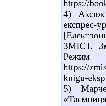
https://boo
4) Аксюк
експрес-
[Електрон
ЗМІСТ. З
Реж
https://zmi
knigu-eksp
5) Марче
«Таємни