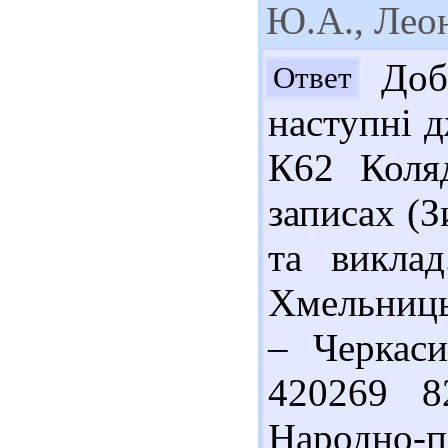
Ю.А., Лео
Добр
Ответ
наступні д
К62 Коля
записах (З
та виклад
Хмельниць
– Черкаси
420269 8
Народно-п