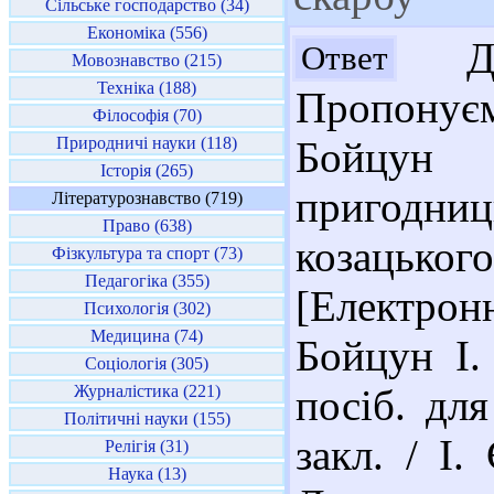
Сільське господарство (34)
Економіка (556)
Доб
Ответ
Мовознавство (215)
Техніка (188)
Пропонує
Філософія (70)
Природничі науки (118)
Бойцун 
Історія (265)
пригодни
Літературознавство (719)
Право (638)
козацьк
Фізкультура та спорт (73)
Педагогіка (355)
[Електрон
Психологія (302)
Медицина (74)
Бойцун І.
Соціологія (305)
Журналістика (221)
посіб. для
Політичні науки (155)
закл. / І.
Релігія (31)
Наука (13)