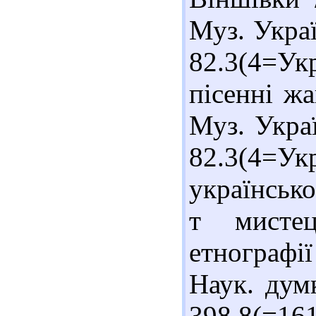
Муз. Украї
82.3(4=Ук
пісенні жа
Муз. Украї
82.3(4=У
української
т мистец
етнографі
Наук. думк
398.8(=1