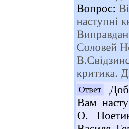
Вопрос:
Ві
наступні к
Виправданн
Соловей Не
В.Свідзинс
критика. 
Добр
Ответ
Вам насту
О. Поетик
Василя Гер