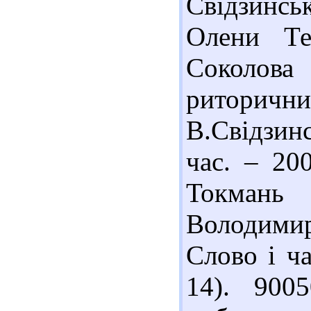
Свідзинсь
Олени Те
Соколов
ритори
В.Свідзинс
час. – 20
Токмань 
Володимира
Слово і ча
14). 900