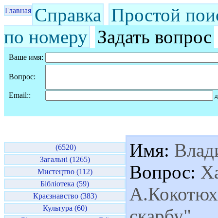
Справка
Простой пои
Главная
по номеру
Задать вопрос
Ваше имя:
Вопрос:
Email::
д
Имя:
Влади
(6520)
Загальні (1265)
Вопрос:
Ха
Мистецтво (112)
Бібліотека (59)
А.Кокотюх
Краєзнавство (383)
Культура (60)
скарбу"