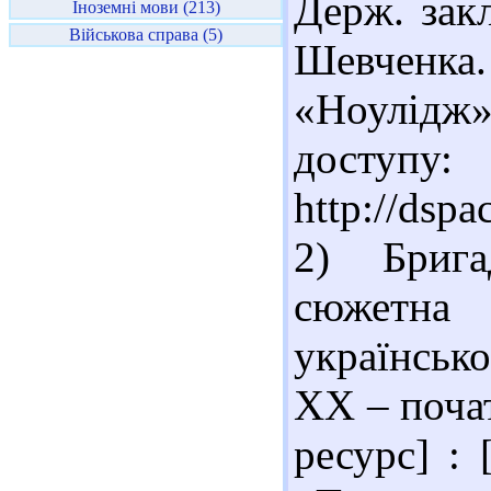
Держ. закл
Іноземні мови (213)
Військова справа (5)
Шевченк
«Ноулідж»
доступу:
http://dsp
2) Бриг
сюжетна
українсько
ХХ – поча
ресурс] : 