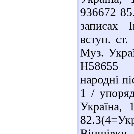
936672 85
записах І
вступ. ст.
Муз. Украї
Н58655 8
народні пі
1 / упоря
Україна, 
82.3(4=У
Віншівки 