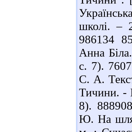
Українська
школі. – 
986134 85
Анна Біла.
с. 7). 760
С. А. Текс
Тичини. - 
8). 88890
Ю. На шля