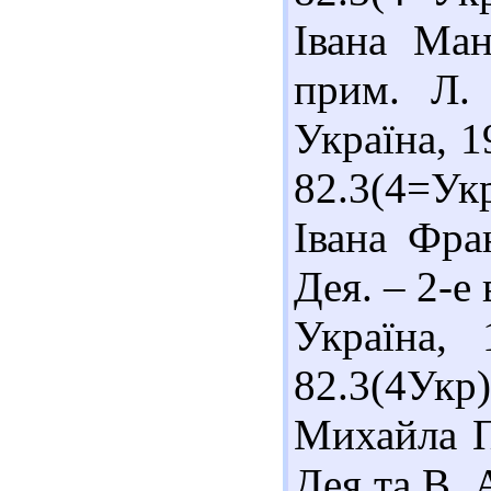
Івана Ман
прим. Л.
Україна, 19
82.3(4=Укр
Івана Фран
Дея. – 2-е 
Україна,
82.3(4Укр
Михайла Па
Дея та В. 