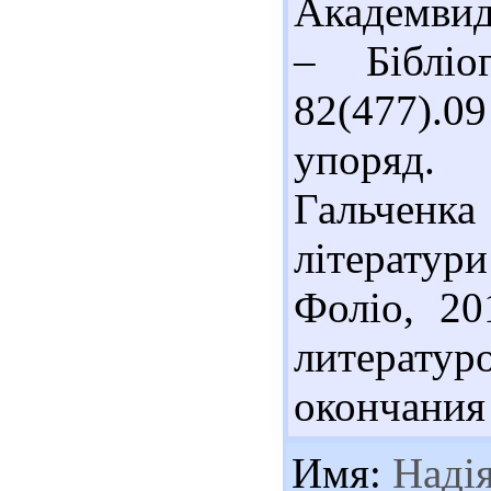
Академвида
– Бібліо
82(477).0
упоряд. 
Гальчен
літератур
Фоліо, 20
литерат
окончания
Имя:
Наді