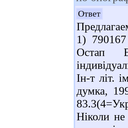
Здр
Ответ
Предлагае
1) 790167
Остап 
індивідуал
Ін-т літ. 
думка, 19
83.3(4=У
Ніколи не 