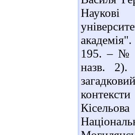
Наукові
універси
академія".
195. – № 1
назв. 2)
загадкови
контекст
Кісельо
Націонал
Могилянс