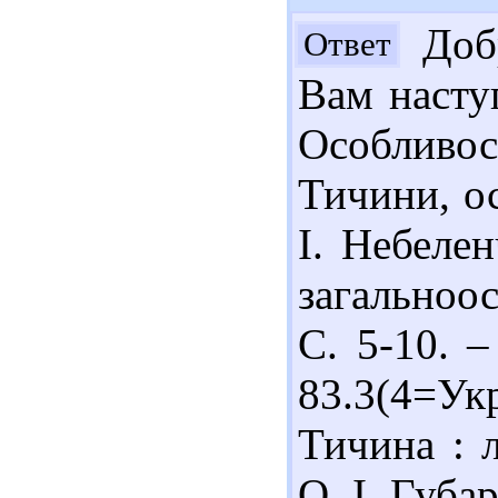
Добр
Ответ
Вам наступ
Особливо
Тичини, ос
І. Небелен
загальноос
С. 5-10. –
83.3(4=У
Тичина : 
О. І. Губа