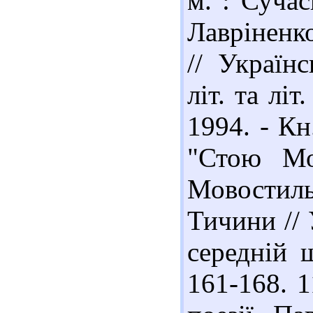
м. : Сучас
Лавріненк
// Україн
літ. та літ
1994. - Кн
"Стою Мол
Мовостил
Тичини // 
середній 
161-168. 