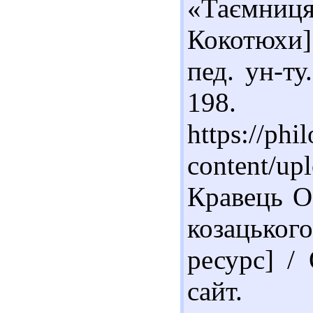
«Таємниц
Кокотюхи]
пед. ун-ту
198. 
https://phi
content/u
Кравець О
козацько
ресурс] / 
сайт.