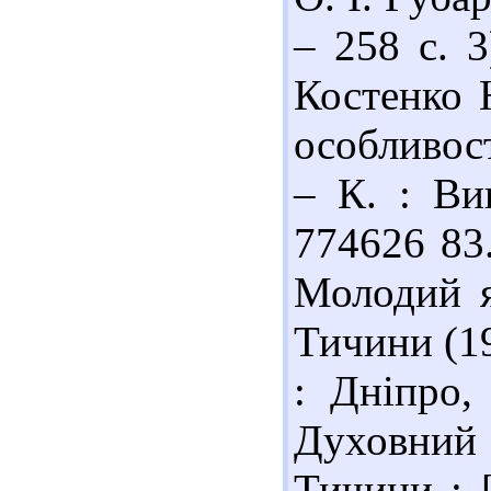
– 258 с. 
Костенко 
особливост
– К. : Ви
774626 83
Молодий я,
Тичини (19
: Дніпро,
Духовний
Тичини : [