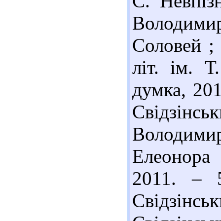
С. Невпіз
Володимир
Соловей ; 
літ. ім. 
думка, 201
Свідзінс
Володими
Елеонора 
2011. – 
Свідзінс