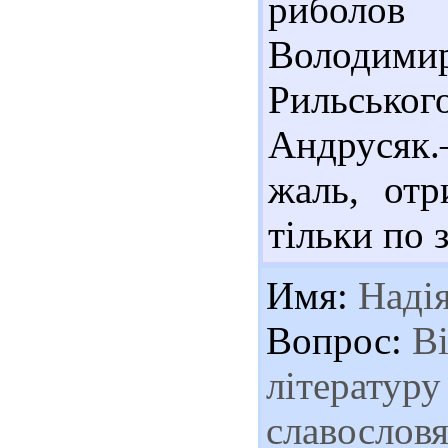
риболов
Володими
Рильськог
Андрусяк.
жаль, отр
тільки по 
Имя:
Наді
Вопрос:
Ві
літературу
славослов