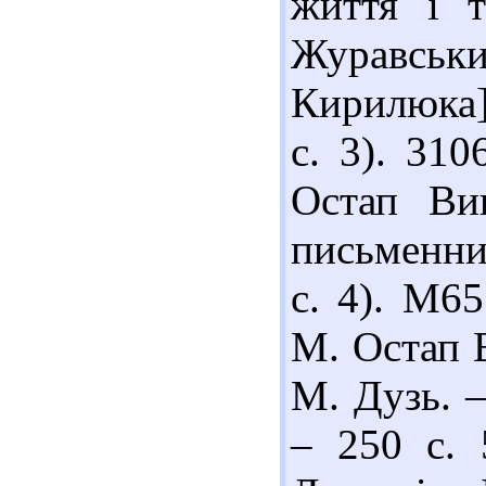
життя і 
Журавськ
Кирилюка].
с. 3). 31
Остап Ви
письменник
с. 4). М6
М. Остап В
М. Дузь. –
– 250 с. 