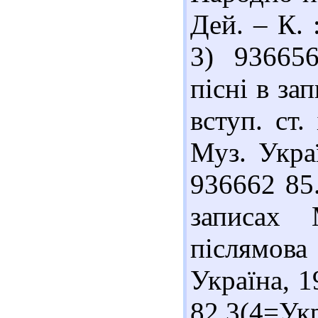
Дей. – К. 
3) 93665
пісні в за
вступ. ст.
Муз. Украї
936662 85
записах 
післямова 
Україна, 19
82.3(4=Укр