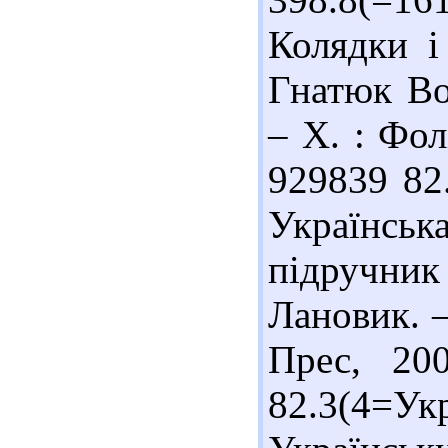
Колядки і 
Гнатюк Во
– Х. : Фол
929839 82
Українськ
підручни
Лановик. –
Прес, 20
82.3(4=