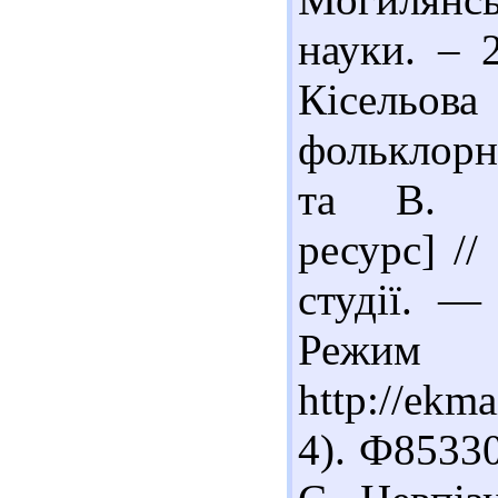
науки. – 2
Кісельо
фольклорно
та В. Св
ресурс] //
студії. —
Реж
http://ekm
4). Ф8533