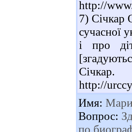
http://www
7) Січкар 
сучасної у
і про ді
[згадуютьс
Січкар
http://urc
Имя:
Мари
Вопрос:
Зд
по биогра