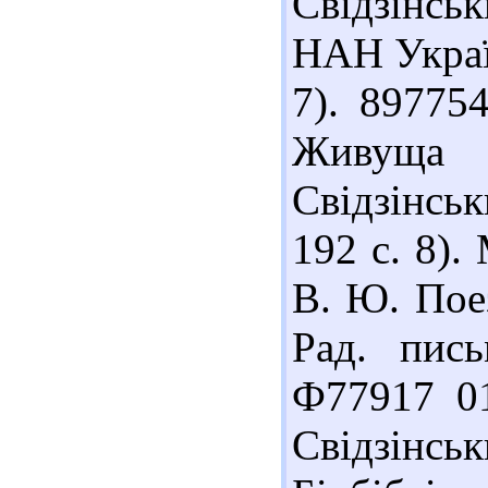
Свідзінськи
НАН Україн
7). 89775
Живуща 
Свідзінськи
192 с. 8)
В. Ю. Поез
Рад. пись
Ф77917 01
Свідзі