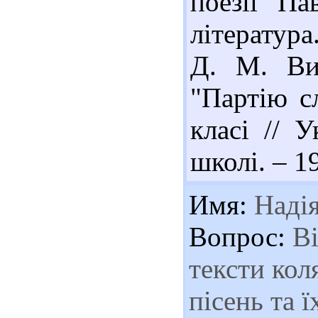
поезії Па
література
Д. М. Ви
"Партію с
класі // У
школі. – 1
Имя:
Наді
Вопрос:
Ві
тексти кол
пісень та 