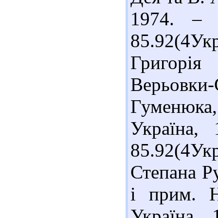
1974. – 
85.92(4Укр
Григорія
Верьовк
Гуменюка,
Україна,
85.92(4Укр
Степана Ру
і прим. 
Україна, 