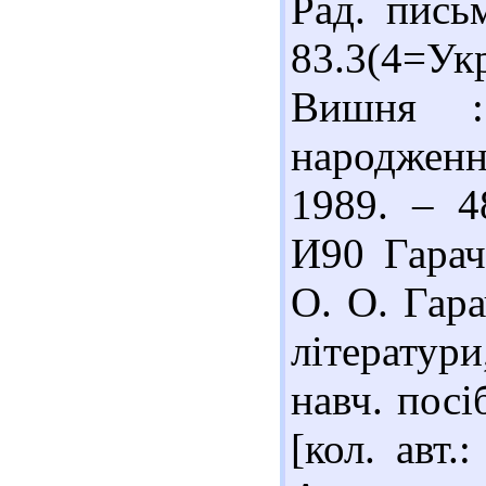
Рад. пись
83.3(4=У
Вишня :
народження
1989. – 4
И90 Гарач
О. О. Гара
літератури
навч. посі
[кол. авт.