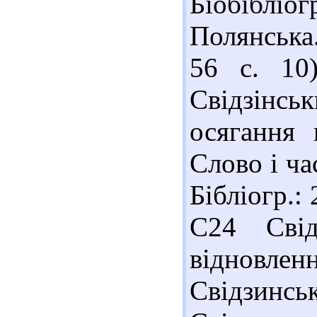
Біобібліог
Полянська.
56 с. 10
Свідзінськ
осягання 
Слово і ча
Бібліогр.:
С24 Свід
відновлен
Свідзинсь