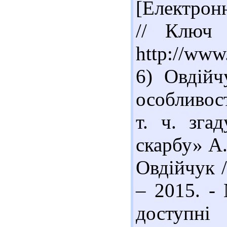
[Електрон
// Ключ 
http://www
6) Овдійч
особливост
т. ч. зга
скарбу» А.
Овдійчук /
– 2015. -
доступн