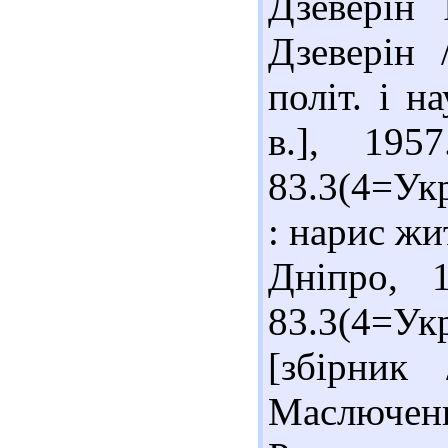
Дзеверін
Дзеверін 
політ. і н
в.], 19
83.3(4=Укр
: нарис жит
Дніпро, 
83.3(4=Ук
[збірник
Маслюченк