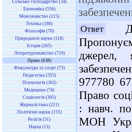
Сільське господарство (34)
забезпечен
Економіка (556)
Мовознавство (215)
Техніка (188)
Доб
Ответ
Філософія (70)
Природничі науки (118)
Пропонує
Історія (265)
джерел, 
Літературознавство (719)
Право (638)
забезпече
Фізкультура та спорт (73)
Педагогіка (355)
977780 67
Психологія (302)
Медицина (74)
Право соц
Соціологія (305)
Журналістика (221)
: навч. п
Політичні науки (155)
МОН Украї
Релігія (31)
Наука (13)