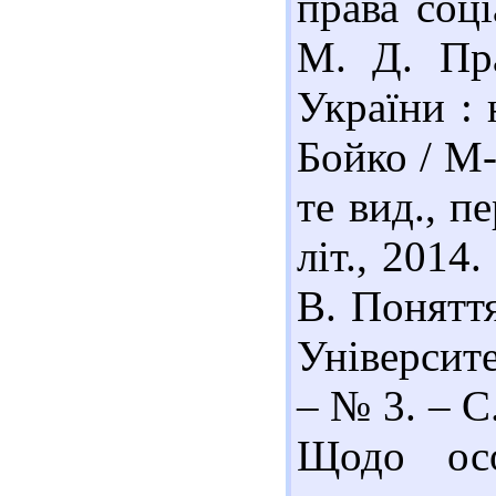
права соці
М. Д. Пра
України : 
Бойко / М-
те вид., п
літ., 2014
В. Поняття
Університе
– № 3. – С
Щодо осо