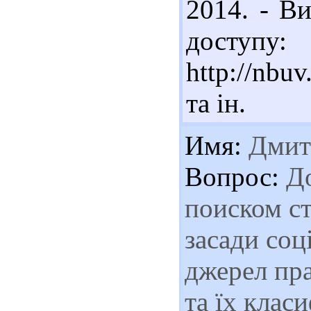
2014. - Ви
доступу:
http://nbu
та ін.
Имя:
Дмит
Вопрос:
До
поиском ст
засади соц
джерел пра
та їх клас