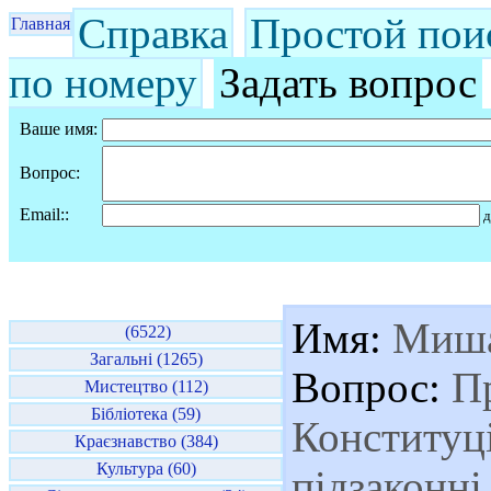
Справка
Простой пои
Главная
по номеру
Задать вопрос
Ваше имя:
Вопрос:
Email::
д
Имя:
Миш
(6522)
Загальні (1265)
Вопрос:
Пр
Мистецтво (112)
Бібліотека (59)
Конституці
Краєзнавство (384)
Культура (60)
підзаконні