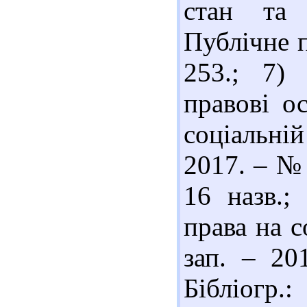
стан та 
Публічне п
253.; 7) 
правові о
соціальні
2017. – № 
16 назв.;
права на с
зап. – 20
Бібліог