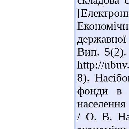
[Електронн
Економі
державної 
Вип. 5(2).
http://nbu
8). Насіб
фонди в с
населення
/ О. В. Н