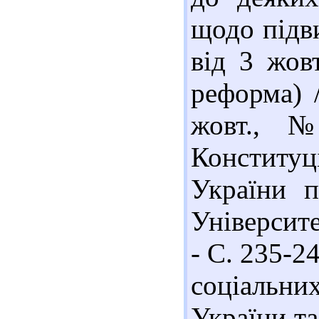
щодо підв
від 3 жов
реформа) /
жовт., 
Конститу
України п
Університе
- С. 235-2
соціальних
України т