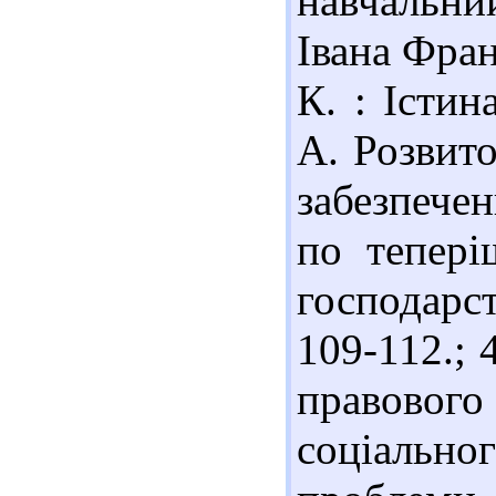
навчальний
Івана Фран
К. : Істин
А. Розвито
забезпече
по тепері
господарст
109-112.; 
правово
соціальн