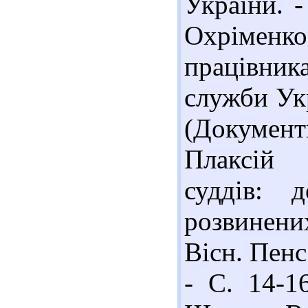
України. -
Охріменк
працівника
служби Укр
(Документи
Плаксій 
суддів: 
розвинени
Вісн. Пенс
- С. 14-1