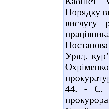
Кабінет М
Порядку в
вислугу 
працівни
Постанова 
Уряд. кур’
Охріменко 
прокуратур
44. - С. 
прокурор