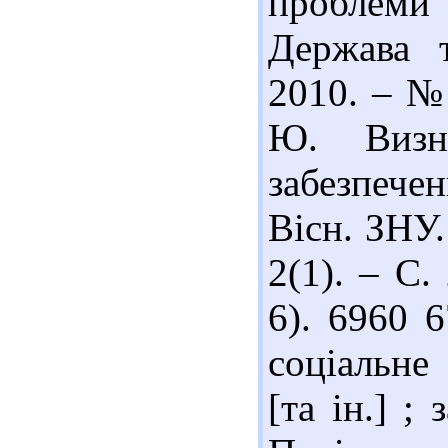
проблеми
Держава т
2010. – № 
Ю. Визна
забезпече
Вісн. ЗНУ
2(1). – С.
6). 6960 
соціальне
[та ін.] ;