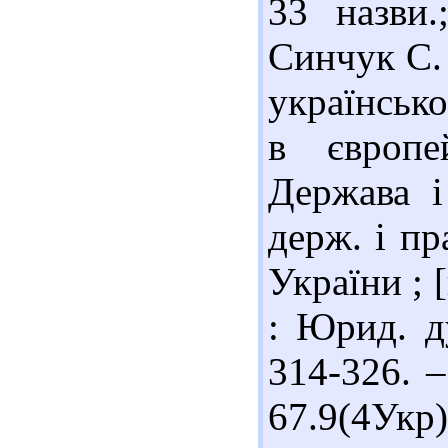
33 назви.
Синчук С. 
українсько
в європе
Держава і
держ. і п
України ; [
: Юрид. д
314-326. –
67.9(4Ук