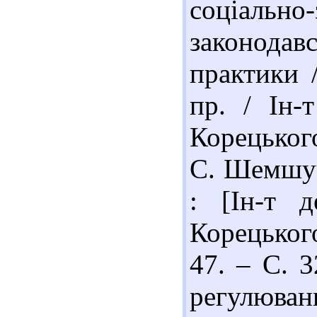
соціально-
законода
практики /
пр. / Ін-
Корецьког
С. Шемшуче
: [Ін-т 
Корецького
47. – С. 3
регулюван