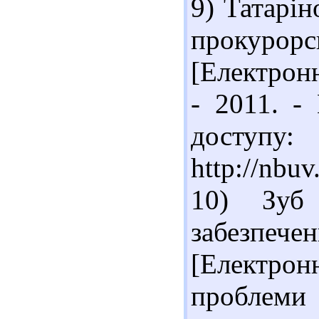
9) Татарін
прокурор
[Електронн
- 2011. -
доступу:
http://nbu
10) Зуб
забезпеч
[Електро
проблеми 