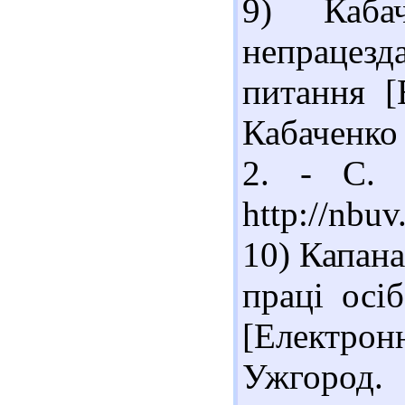
9) Каба
непрацез
питання [
Кабаченко 
2. - С. 
http://nbu
10) Капана
праці осі
[Електрон
Ужгород. 