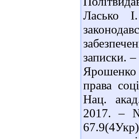
Політвидав
Ласько І
законодав
забезпечен
записки. –
Ярошенко 
права соці
Нац. акад
2017. – №
67.9(4Укр