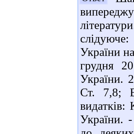
виперед
літератур
слідуюче
України на
грудня 2
України. 2
Ст. 7,8;
видатків:
України. -
до деяких