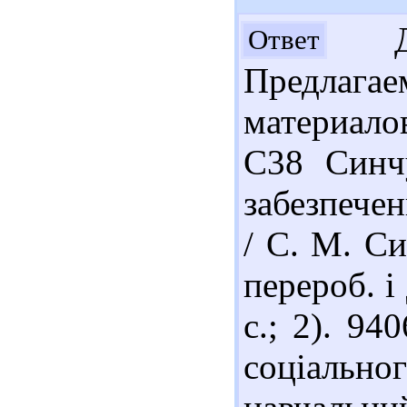
До
Ответ
Предлага
материало
С38 Синч
забезпечен
/ С. М. Си
перероб. і
с.; 2). 9
соціальн