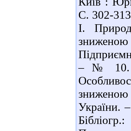
Київ : Юри
С. 302-313.
І. Приро
знижен
Підприємни
– № 10. 
Особливост
зниженою
України. –
Бібліогр.: