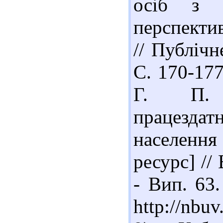
осіб з і
перспекти
// Публічн
С. 170-177
Г. П. О
працезда
населенн
ресурс] // 
- Вип. 63.
http://nbu