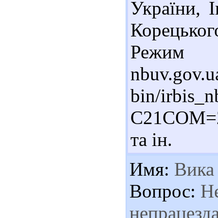
України, І
Корецько
Режим до
nbuv.gov.u
bin/irbis_n
C21COM=
та ін.
Имя:
Вика
Вопрос:
Не
непрацезда