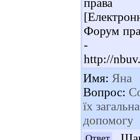
права с
[Електронн
Форум прав
- Ре
http://nbu
Имя:
Яна
Вопрос:
Со
їх загальн
допомогу
Шан
Ответ