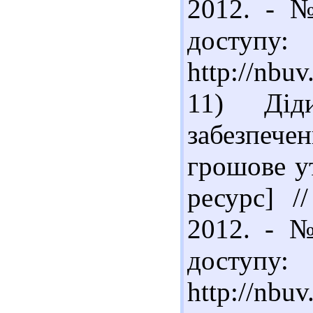
2012. - №
доступу:
http://nbu
11) Дід
забезпеч
грошове у
ресурс] /
2012. - №
доступу:
http://nbu