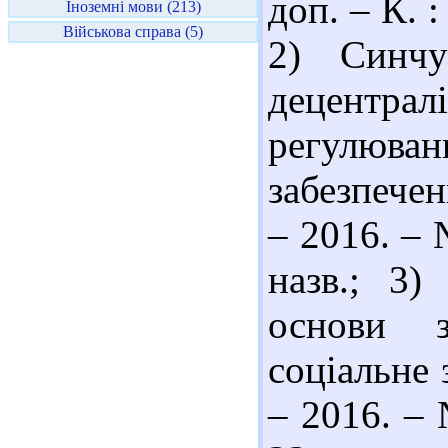
доп. – К. :
Іноземні мови (213)
Військова справа (5)
2) Синч
децентр
регулюва
забезпечен
– 2016. – 
назв.; 3)
основи з
соціальне 
– 2016. – 