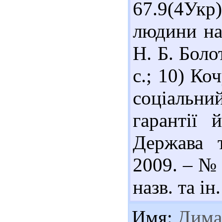
67.9(4Укр
людини на 
Н. Б. Боло
с.; 10) Ко
соціальн
гарантії 
Держава т
2009. – № 
назв. та ін.
Имя:
Дима