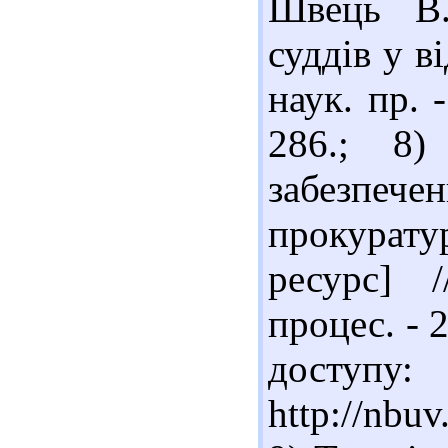
Швець В.
суддів у ві
наук. пр. 
286.; 8
забезпеч
прокурат
ресурс] 
процес. - 
доступу:
http://nbu