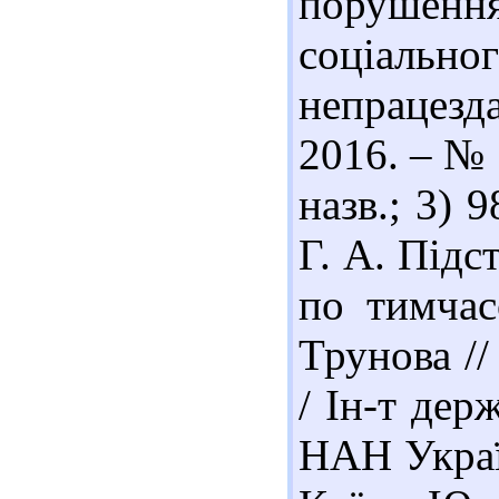
порушенн
соціальн
непрацезд
2016. – № 
назв.; 3) 
Г. А. Підс
по тимчас
Трунова //
/ Ін-т дер
НАН Україн