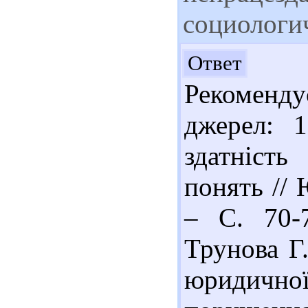
социологи
До
Ответ
Рекоменд
джерел: 1
здатніст
понять // 
– С. 70-7
Трунова Г
юридичн