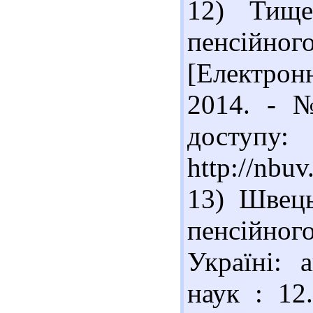
12) Тище
пенсійного
[Електрон
2014. - 
доступу:
http://nbu
13) Швець
пенсійно
Україні: 
наук : 12