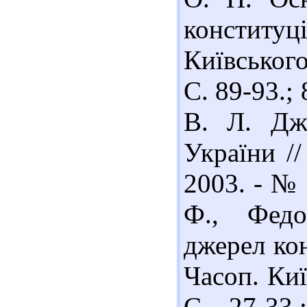
конституці
Київського
С. 89-93.;
В. Л. Дже
України //
2003. - № 
Ф., Федо
джерел кон
Часоп. Киї
С. 27-33.