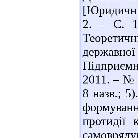
[Юридични
2. – С. 1
Теоретичн
державно
Підприємни
2011. – № 2
8 назв.; 5
формуван
протидії 
самовряд