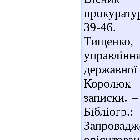
прокуратур
39-46. –
Тищенко,
управлі
державної 
Королюк 
записки. –
Бібліогр.
Запрова
орієнтов