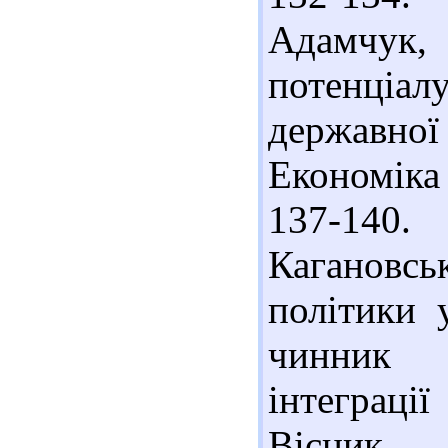
Адамчук, 
потенціал
державної
Економіка 
137-140.
Кагановсь
політики 
чинник а
інтеграці
Вісник 