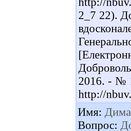
http://nb
2_7 22). 
вдосконал
Генерал
[Елект
Доброволь
2016. - № 
http://nbu
Имя:
Дима
Вопрос:
До