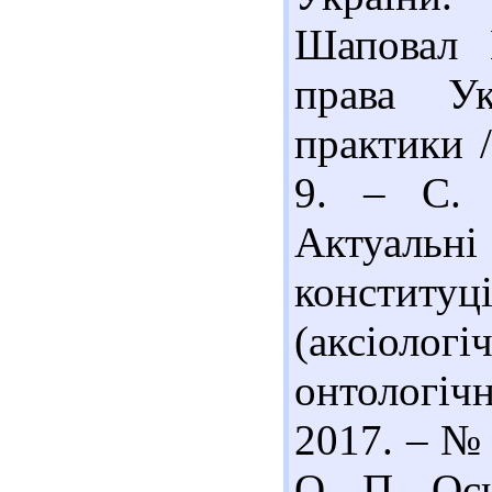
Шаповал 
права Ук
практики 
9. – С. 
Актуальн
констит
(аксіоло
онтологічн
2017. – № 
О. П. Осн