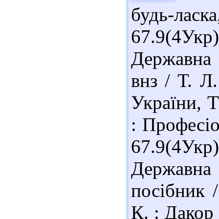
будь-лас
67.9(4У
Державна 
внз / Т. Л
України, Т
: Професіо
67.9(4У
Державна
посібник 
К. : Дакор 