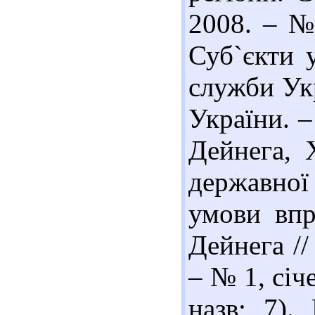
2008. – № 
Суб`єкти 
служби Укр
України. –
Дейнега, 
державної
умови впр
Дейнега //
– № 1, січе
назв; 7).