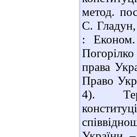
метод. пос
С. Гладун
: Економ.
Погорілко
права Укра
Право Укра
4). Те
конституц
співвідно
України. –