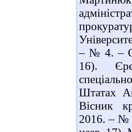
адміністр
прокурат
Університе
– № 4. – С
16). Єр
спеціальн
Штатах А
Вісник кр
2016. – № 