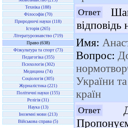
Техніка (188)
Шано
Ответ
Філософія (70)
Природничі науки (118)
відповідь 
Історія (265)
Літературознавство (719)
Имя:
Анаст
Право (638)
Фізкультура та спорт (73)
Вопрос:
До
Педагогіка (355)
Психологія (302)
нормотвор
Медицина (74)
України та
Соціологія (305)
Журналістика (221)
країн
Політичні науки (155)
Релігія (31)
Доб
Наука (13)
Ответ
Іноземні мови (213)
Пропонуєм
Військова справа (5)