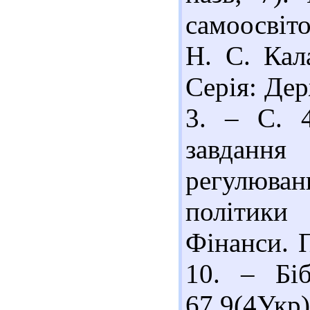
самоосвіт
Н. С. Кал
Серія: Дер
3. – С. 4
завдання
регулюв
політики 
Фінанси. П
10. – Біб
67.9(4Ук