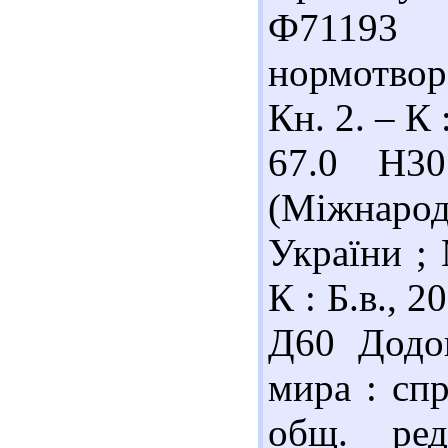
Ф71193
нормотвор
Кн. 2. – К 
67.0 Н30
(Міжнарод
України ; 
К : Б.в., 2
Д60 Додо
мира : сп
общ. ре