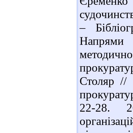
Єременко
судочинств
– Бібліог
Напрями
методично
прокурату
Столяр //
прокуратур
22-28. 
організа