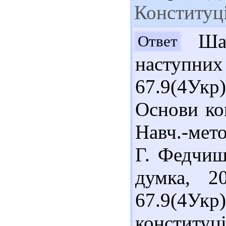
Конституц
Шан
Ответ
наступн
67.9(4Ук
Основи ко
Навч.-мето
Г. Федчиш
думка, 2
67.9(4Укр
конституц