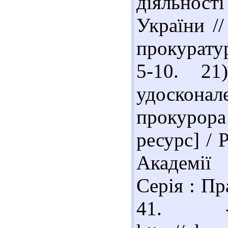
діяльнос
України //
прокуратур
5-10. 21
удосконал
прокуро
ресурс] / 
Академії 
Серія : Пра
41. -