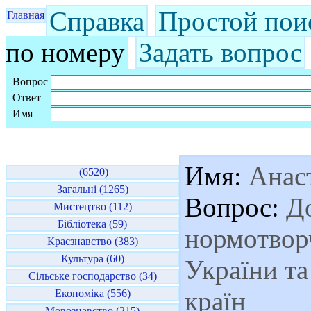
Справка
Простой пои
Главная
по номеру
Задать вопрос
Вопрос
Ответ
Имя
Имя:
Анаст
(6520)
Загальні (1265)
Вопрос:
До
Мистецтво (112)
Бібліотека (59)
нормотвор
Краєзнавство (383)
Культура (60)
України та
Сільське господарство (34)
країн
Економіка (556)
Мовознавство (215)