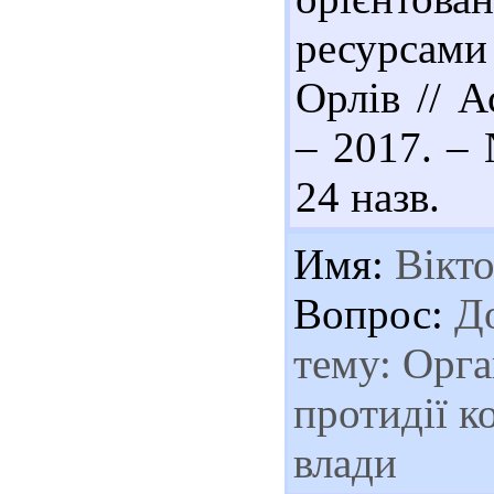
ресурсами
Орлів // А
– 2017. – 
24 назв.
Имя:
Вікто
Вопрос:
До
тему: Орга
протидії к
влади