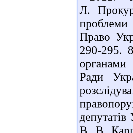
Л. Прокур
проблеми 
Право Укр
290-295. 
органами
Ради Укр
розслі
правопор
депутатів 
В. В. Кар