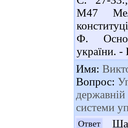
М47 Мел
конституц
Ф. Основ
україни. - 
Имя:
Викт
Вопрос:
Уп
державній 
системи у
Шано
Ответ