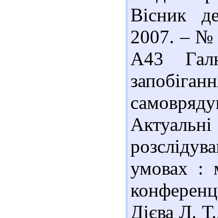
Вісник д
2007. – № 
А43 Галю
запобіганн
самовряд
Актуальн
розсліду
умовах : м
конференці
Дієва Л. Т