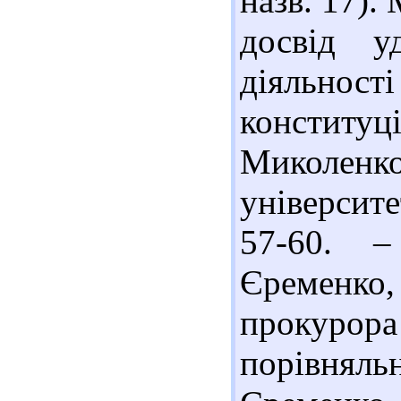
назв. 17).
досвід уд
діяльнос
конституц
Миколенк
університе
57-60. –
Єременко,
прокуро
порівняль