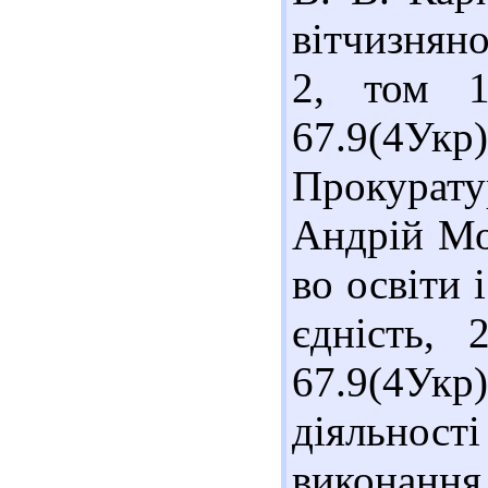
вітчизнян
2, том 1
67.9(4У
Прокурату
Андрій Мо
во освіти 
єдність, 
67.9(4Ук
діяльност
виконання 