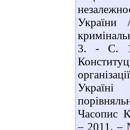
незалежно
України 
криміналь
3. - С. 
Констит
організац
Україні
порівняль
Часопис К
– 2011. – 