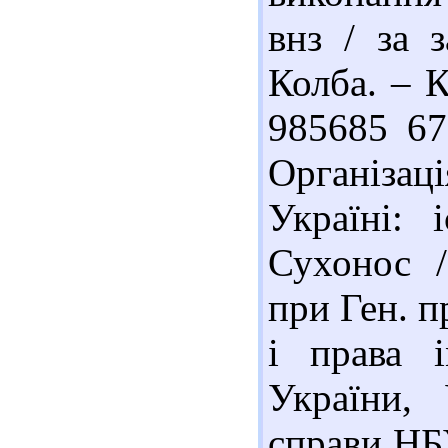
внз / за 
Колба. – К
985685 67
Організац
Україні: 
Сухонос /
при Ген. п
і права 
України, 
справи НБУ