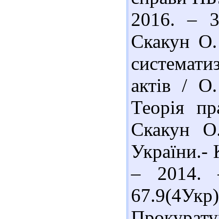
2016. – 3
Скакун О.
системат
актів / О
Теорія пр
Скакун О
України.- 
– 2014. 
67.9(4У
Прокурат