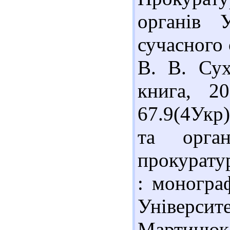
органів У
сучасного 
В. В. Сух
книга, 2
67.9(4Укр
та орган
прокурату
: моногра
Університе
Мартинюк