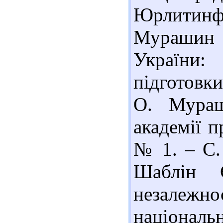
Юрлитинф
Мурашин Г
України:
підготовки
О. Мураш
академії п
№ 1. – С. 
Шаблін 
незале
національн