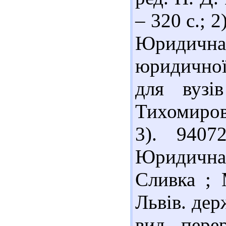
– 320 с.; 
Юридичн
юридичної
для вузі
Тихомиров.
3). 940
Юридична 
Сливка ; 
Львів. дер
вид., перер