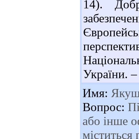
14). Доб
забезп
Європейсь
перспек
Національ
України. – 
Имя:
Якуш
Вопрос:
Пі
або інше о
міститься 