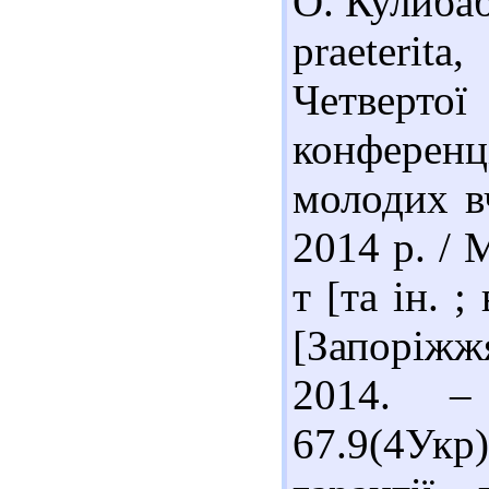
О. Кулибаб
praeterita
Четвертої 
конференц
молодих в
2014 р. /
т [та ін. ;
[Запоріжж
2014. –
67.9(4Укр