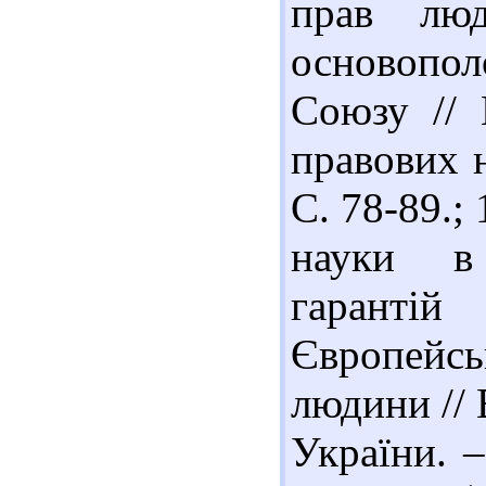
прав люд
основопо
Союзу // 
правових н
С. 78-89.;
науки в 
гаранті
Європейсь
людини // 
України. –