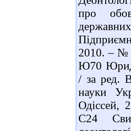
про обов
держа
Підприємни
2010. – № 
Ю70 Юриди
/ за ред. 
науки Ук
Одіссей, 
С24 Сви