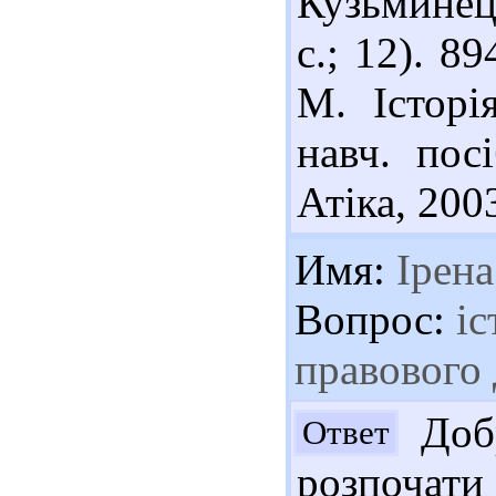
Кузьминець
с.; 12). 8
М. Історі
навч. пос
Атіка, 2003
Имя:
Ірена
Вопрос:
іс
правового
Добр
Ответ
розпочат