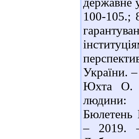
державне у
100-105.;
гарантува
інституц
перспект
України. –
Юхта О. 
людини:
Бюлетень 
– 2019. 