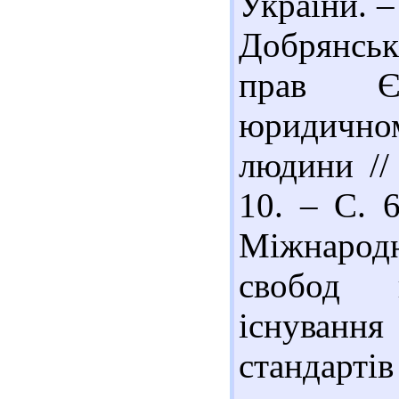
України. –
Добрянськ
прав Є
юридичном
людини //
10. – С. 6
Міжнародн
свобод 
існування
стандарт