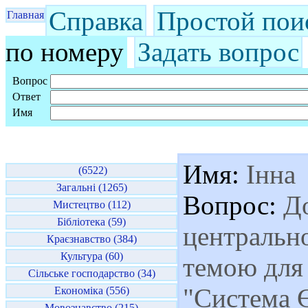
Справка
Простой пои
Главная
по номеру
Задать вопрос
Вопрос
Ответ
Имя
Имя:
Інна
(6522)
Загальні (1265)
Вопрос:
До
Мистецтво (112)
Бібліотека (59)
центрально
Краєзнавство (384)
Культура (60)
темою для
Сільське господарство (34)
"Система 
Економіка (556)
Мовознавство (215)