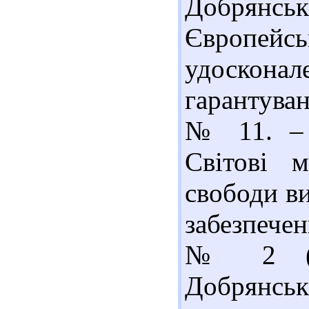
Добрянс
Європейс
удоско
гарантуван
№ 11. – 
Світові м
свободи ви
забезпечен
№ 2 (26
Добрянськ