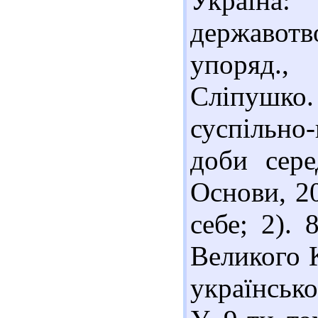
Україна
державотв
упоряд.,
Сліпушко.
суспільно
доби сере
Основи, 20
себе; 2).
Великого К
українсько