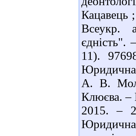
деонтолог
Кацавець ;
Всеукр. а
єдність". 
11). 976
Юридична д
А. В. Мол
Клюєва. – 
2015. – 
Юридична 