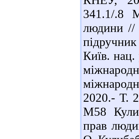
341.1/.8
людини //
підручник :
Київ. нац.
міжнар
міжнарод
2020.- Т. 
М58 Кули
прав люди