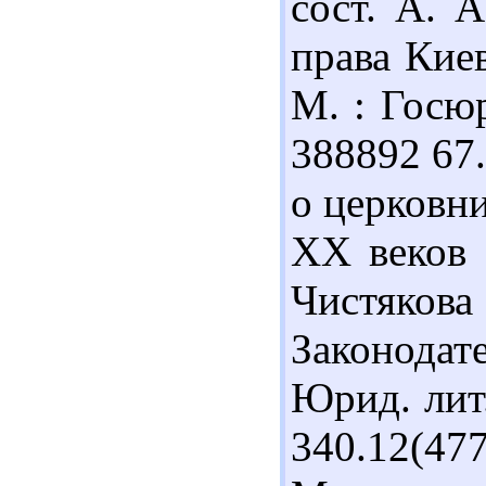
сост. А. 
права Киев
М. : Госюр
388892 67.
о церковни
ХХ веков :
Чистякова 
Законодат
Юрид. лит.
340.12(47