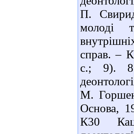
деонтологі
П. Свири
молоді 
внутрішніх
справ. – К
с.; 9).
деонтологі
М. Горшен
Основа, 1
К30 Кац