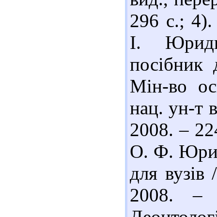
296 с.; 4)
І. Юриди
посібник 
Мін-во ос
нац. ун-т 
2008. – 22
О. Ф. Юри
для вузів 
2008. – 
Деонтолог