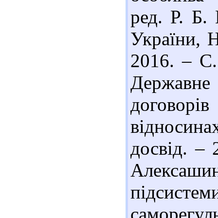
ред. Р. Б
України, Н
2016. – С.
Державн
договор
відносина
досвід. – 
Алексаши
підси
саморегу