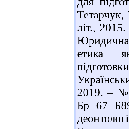
для підгот
Тетарчук, 
літ., 2015
Юридична
етика я
підготовк
Українсь
2019. – № 
Бр 67 Б8
деонтологі