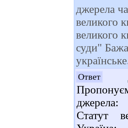
джерела ча
великого к
великого к
суди" Баж
українське
До
Ответ
Пропонує
джерела:
Статут в