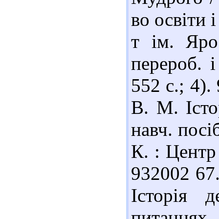
во освіти 
т ім. Яро
перероб. і
552 с.; 4)
В. М. Істо
навч. посі
К. : Центр 
932002 67
Історія 
питаннях 