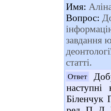
Имя:
Алін
Вопрос:
До
інформаці
завдання 
деонтологі
статті.
Добр
Ответ
наступні 
Біленчук П
ред. П. Д.