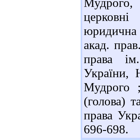
Мудрого,
церковні
юридична 
акад. прав
права і
України, 
Мудрого ;
(голова) т
права Укра
696-698.