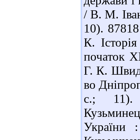
держави і 
/ В. М. Іва
10). 8781
К. Історі
початок ХІ
Г. К. Швид
во Дніпроп
с.; 11)
Кузьминець
України :