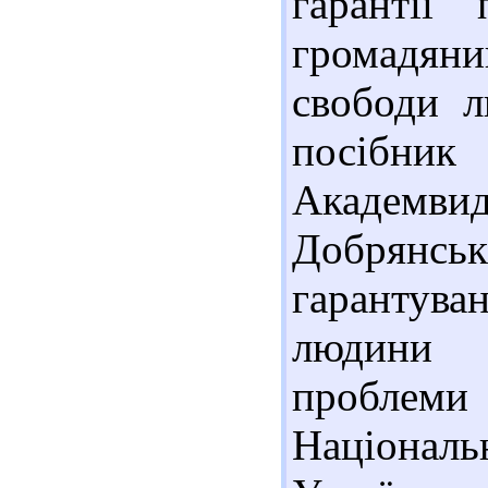
гарантії
громадяни
свободи л
посібник
Академвид
Добрян
гарантув
людини 
проблеми
Національ