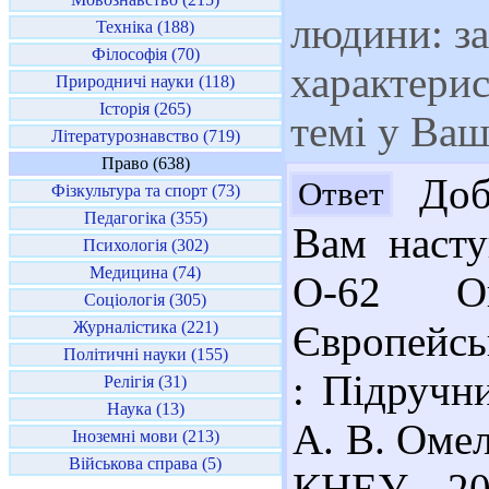
людини: з
Техніка (188)
Філософія (70)
характерис
Природничі науки (118)
Історія (265)
темі у Ваш
Літературознавство (719)
Право (638)
Добр
Ответ
Фізкультура та спорт (73)
Педагогіка (355)
Вам насту
Психологія (302)
Медицина (74)
О-62 О
Соціологія (305)
Журналістика (221)
Європейсь
Політичні науки (155)
: Підручн
Релігія (31)
Наука (13)
А. В. Омел
Іноземні мови (213)
Військова справа (5)
КНЕУ, 20