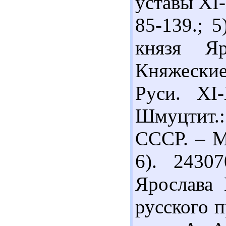
уставы XI-
85-139.; 
князя Я
Княжеские
Руси. ХІ
Шмуцтит.
СССР. – М.
6). 2430
Ярослава 
русского п