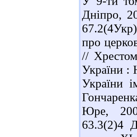
У 9-ти том
Дніпро, 20
67.2(4Укр
про церков
// Хрестом
України : 
України і
Гончаренка.
Юре, 200
63.3(2)4 