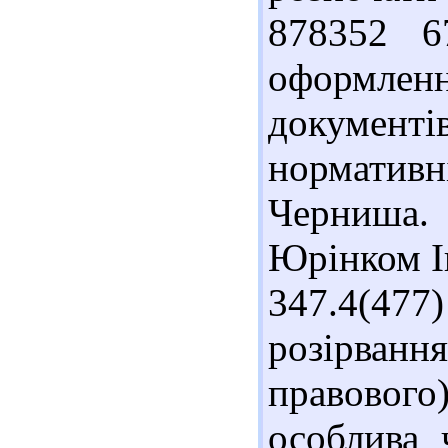
878352 6
оформле
документ
нормативн
Черниша.
Юрінком Ін
347.4(47
розірва
правового
особлива 