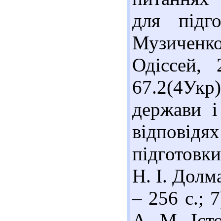
для підг
Музиченко,
Одіссей, 
67.2(4Укр
держави і
відповід
підготовки
Н. І. Долма
– 256 с.; 
А. М. Іст