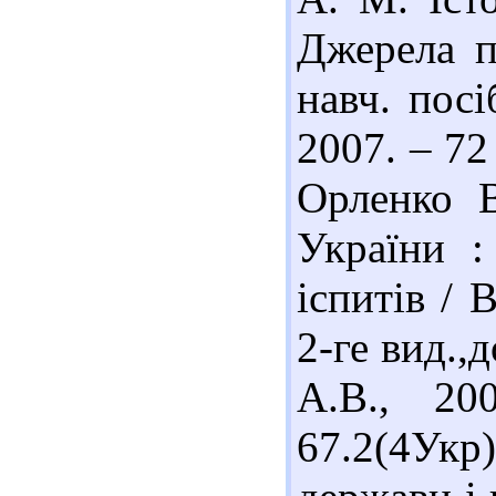
Джерела п
навч. посі
2007. – 72
Орленко В
України :
іспитів / 
2-ге вид.,
А.В., 20
67.2(4Укр