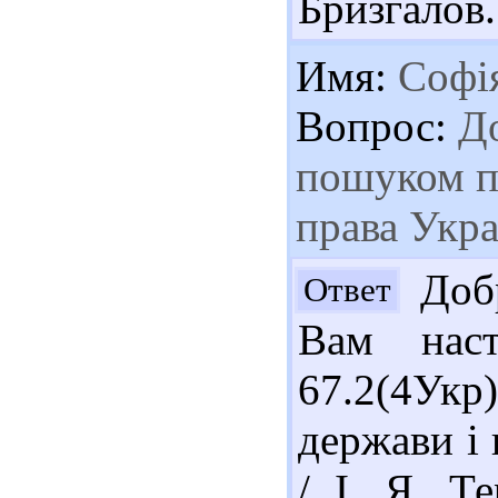
Бризгалов.
Имя:
Софі
Вопрос:
До
пошуком пі
права Укра
Добр
Ответ
Вам наст
67.2(4Укр
держави і 
/ І. Я. Т