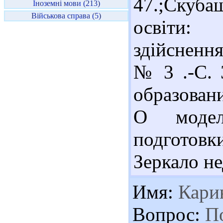
47.;Скуба
Іноземні мови (213)
Військова справа (5)
освіти:
здійснення
№ 3 .-С. 
образован
О модел
подготов
Зеркало не
Имя:
Кари
Вопрос:
По