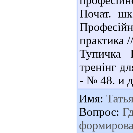
професій
Почат. шк
Професій
практика /
Тупичка 
тренінг дл
- № 48. и д
Имя:
Татья
Вопрос:
Гд
формирова