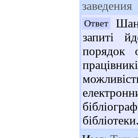
заведения
Шано
Ответ
запиті й
порядок о
працівни
можливі
електрон
бібліог
бібліотеки