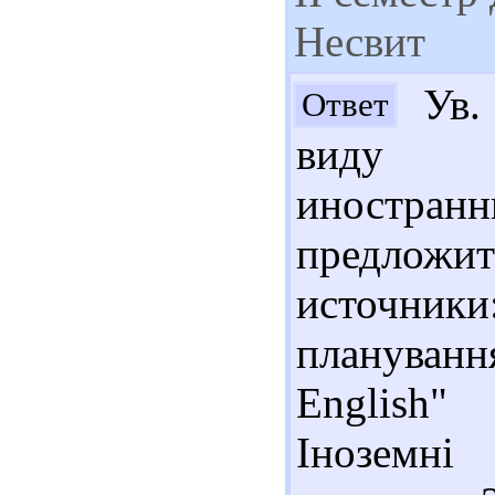
Несвит
Ув. 
Ответ
виду м
иностра
предл
источники
плануванн
English" 
Інозем