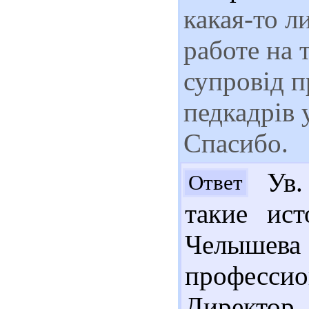
какая-то л
работе на 
супровід п
педкадрів 
Спасибо.
Ув.
Ответ
такие ис
Челыш
професси
Директор