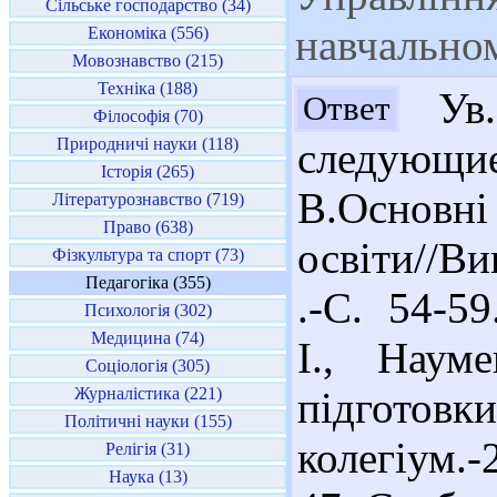
Сільське господарство (34)
навчальном
Економіка (556)
Мовознавство (215)
Техніка (188)
Ув.
Ответ
Філософія (70)
Природничі науки (118)
следующ
Історія (265)
В.Основні
Літературознавство (719)
Право (638)
освіти//В
Фізкультура та спорт (73)
Педагогіка (355)
.-С. 54-59
Психологія (302)
Медицина (74)
І., Наум
Соціологія (305)
Журналістика (221)
підгото
Політичні науки (155)
колегіу
Релігія (31)
Наука (13)