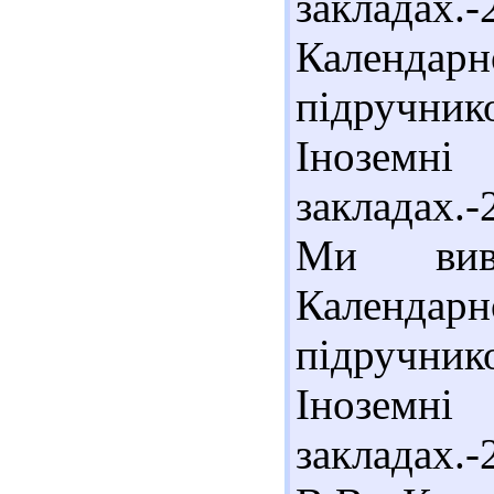
закладах.-
Календар
підручнико
Інозем
закладах.-
Ми вивч
Календар
підручнико
Інозем
закладах.