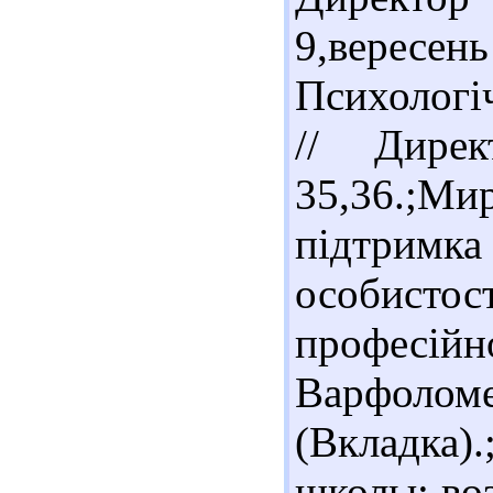
9,вересен
Психологіч
// Дире
35,36.;М
підтримк
особисто
професійн
Варфоломеє
(Вкладка)
школы: во