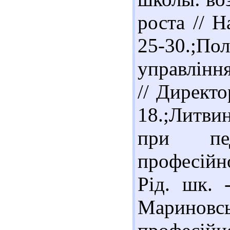
роста // Н
25-30.;Пол
управлінн
// Директо
18.;Литви
при пед
професійн
Рід. шк. 
Мариновсь