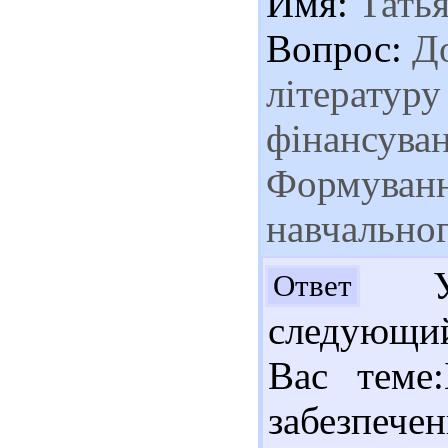
Имя:
Татья
Вопрос:
До
літературу
фінансуван
Формуванн
навчальног
Ув.
Ответ
следующи
Вас теме:
забезпеч