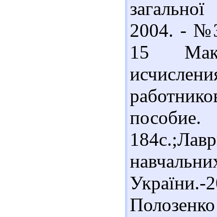
загальної
2004. - №3
15 Маке
исчисле
работни
пособие.
184с.;Ла
навчаль
України
Полозенко