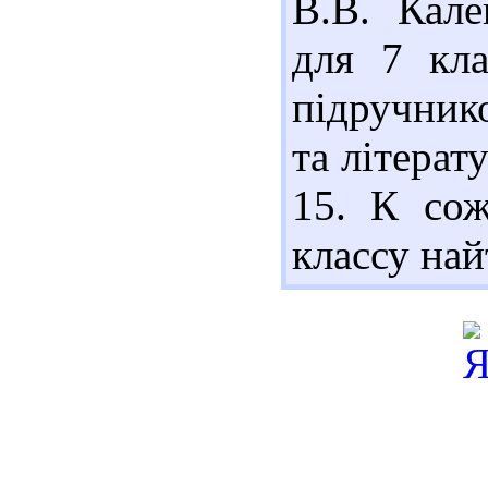
В.В. Кале
для 7 кла
підручнико
та літерат
15. К сож
классу най