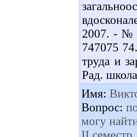
загальноос
вдосконале
2007. - № 
747075 74
труда и за
Рад. школа,
Имя:
Викт
Вопрос:
по
могу найт
II семестр