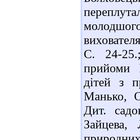
переплут
молодшого
вихователя
С. 24-25
прийоми 
дітей з 
Манько, О
Дит. садо
Зайцева,
природних