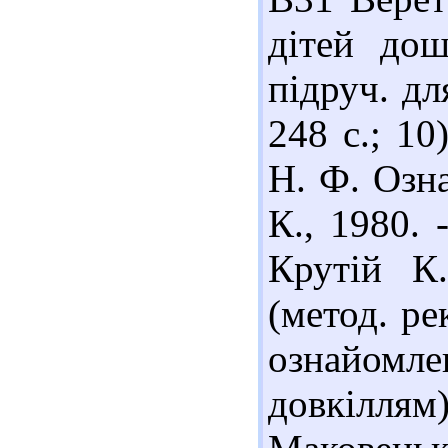
дітей дош
підруч. дл
248 с.; 1
Н. Ф. Озн
К., 1980. 
Крутій К
(метод. ре
ознайомл
довкілля