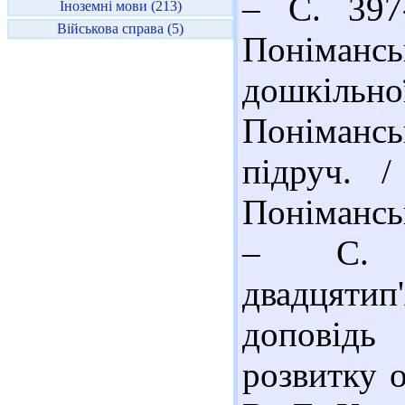
– С. 397
Іноземні мови (213)
Військова справа (5)
Поніманс
дошкільно
Поніманськ
підруч. /
Поніманськ
– С. 1
двадцяти
доповідь
розвитку о