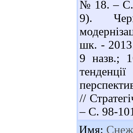
№ 18. – С.
9). Чер
модерніза
шк. - 2013.
9 назв.; 
тенденції
перспекти
// Стратег
– С. 98-101
Имя:
Снеж