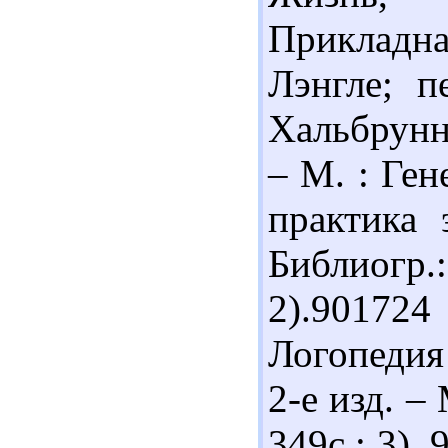
Прикладн
Лэнгле; п
Хальбрунне
– М. : Ген
практика 
Библиогр.
2).901724
Логопедия 
2-е изд. –
349с.; 3).