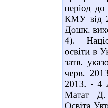
період до
КМУ від 2
Дошк. вихо
4). Наці
освіти в У
затв. ука
черв. 201
2013. - 4 
Матат Д.
Освіта Укр