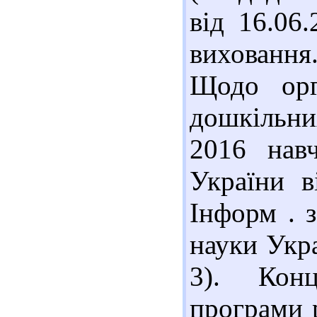
від 16.06
виховання.
Щодо орга
дошкільни
2016 нав
України в
Інформ . з
науки Укра
3). Конц
програми 