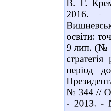
В. Г. Кре
2016. -
Вишневсь
освіти: точ
9 лип. (№ 
стратегія
період д
Президента
№ 344 // О
- 2013. - 