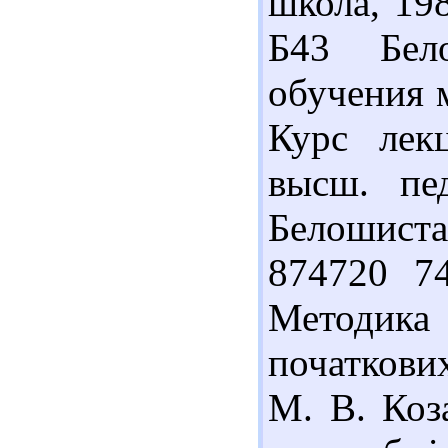
школа, 198
Б43 Бел
обучения 
Курс лек
высш. пе
Белошиста
874720 7
Методика
початкови
М. В. Коза