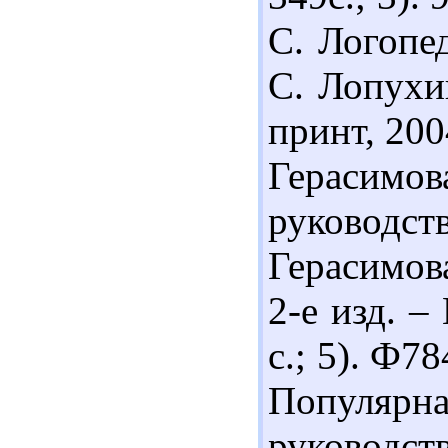
С. Логопед
С. Лопухин
принт, 200
Герасим
руководст
Герасимова
2-е изд. –
с.; 5). Ф7
Популярна
руководств