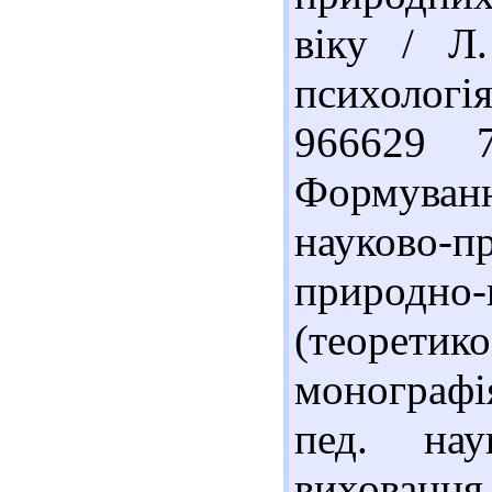
віку / Л.
психологія.
966629 7
Формуван
науково-п
природн
(теорети
монографія
пед. нау
виховання