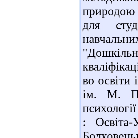
природою 
для студ
навчальн
"Дошкіль
кваліфікац
во освіти 
ім. М. П
психології 
: Освіта-
Болхове