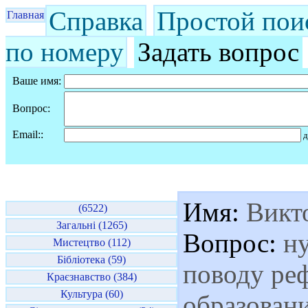
Справка
Простой пои
Главная
по номеру
Задать вопрос
Ваше имя:
Вопрос:
Email::
д
Имя:
Викт
(6522)
Загальні (1265)
Вопрос:
ну
Мистецтво (112)
Бібліотека (59)
поводу ре
Краєзнавство (384)
Культура (60)
образовани