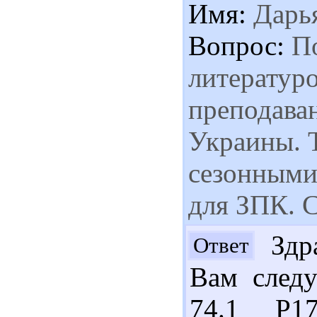
Имя:
Дарь
Вопрос:
По
литературо
преподава
Украины. 
сезонными
для ЗПК. 
Здра
Ответ
Вам следу
74.1 Р17