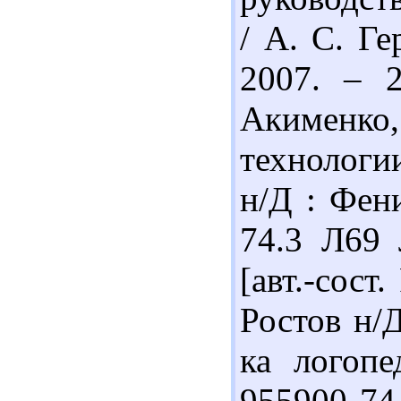
/ А. С. Ге
2007. – 2
Акименко,
технологи
н/Д : Фени
74.3 Л69 
[авт.-сост
Ростов н/Д
ка логопе
955900 74.