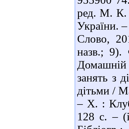
ред. М. К.
України. – 
Слово, 20
назв.; 9)
Домашній 
занять з д
дітьми / М
– Х. : Клу
128 с. – (