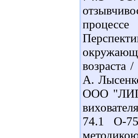
отзывчиво
процессе
Перспект
окружающ
возраста /
А. Лысенко
ООО "ЛИПС
виховател
74.1 О-7
методик