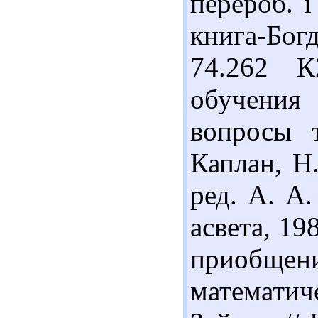
перероб. і
книга-Богд
74.262 
обучения
вопросы 
Каплан, Н.
ред. А. А
асвета, 19
приоб
математи