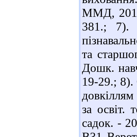
ММД, 2012.
381.; 7).
пізнавальн
та старшог
Дошк. навч
19-29.; 8)
довкіллям 
за освіт. 
садок. - 2
В31 Верет