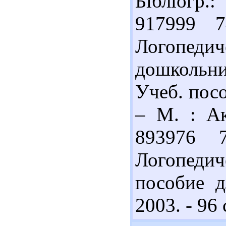
Бібліогр.:
917999 
Логопе
дошкольн
Учеб. посо
– М. : Ак
893976 
Логопедич
пособие д
2003. - 96 с