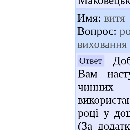
Маковецька
Имя:
витя
Вопрос:
ро
виховання 
Добр
Ответ
Вам насту
чинних 
використа
році у до
(За додат