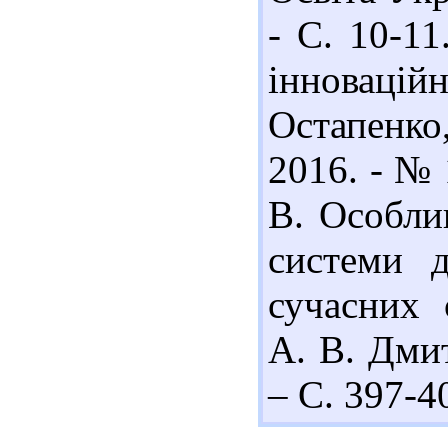
- С. 10-11
інноваці
Остапенко,
2016. - № 
В. Особли
системи д
сучасних 
А. В. Дмит
– С. 397-4