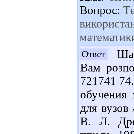
Вопрос:
Те
використан
математики
Шан
Ответ
Вам розпо
721741 74
обучения 
для вузов 
В. Л. Др