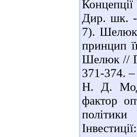
Концепції 
Дир. шк. -
7). Шелюк
принцип ї
Шелюк // Г
371-374. – 
Н. Д. Мод
фактор оп
політики
Інвестиції