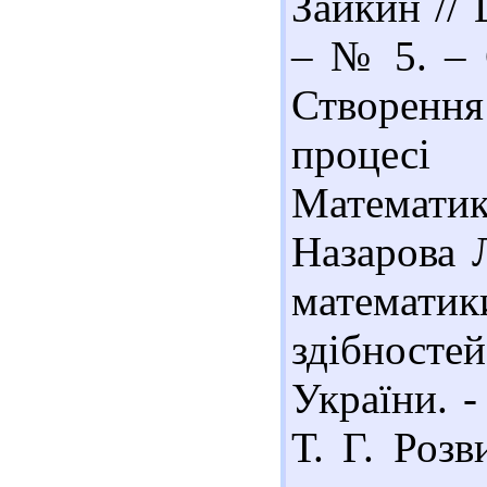
Зайкин //
– № 5. – 
Створенн
процесі
Математика
Назарова Л
математ
здібносте
України. -
Т. Г. Роз