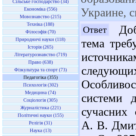
Сільське господарство (34)
Украине, 
Економіка (556)
Мовознавство (215)
Техніка (188)
Доб
Ответ
Філософія (70)
Природничі науки (118)
тема треб
Історія (265)
источника
Літературознавство (719)
Право (638)
следующ
Фізкультура та спорт (73)
Педагогіка (355)
Особливос
Психологія (302)
Медицина (74)
системи д
Соціологія (305)
Журналістика (221)
сучасних 
Політичні науки (155)
А. В. Дмит
Релігія (31)
Наука (13)