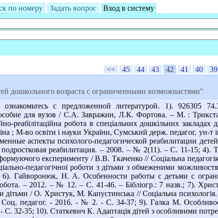
ск по номеру
Задать вопрос
Вход в систему
<<
45
44
43
42
41
40
39
ей дошкольного возраста с ограниченными возможнастями"
 ознакомьтесь с предложенной литературой. 1). 926305 74
собие для вузов / С.А. Завражин, Л.К. Фортова. – М. : Трикста
йно-реабілітаційна робота в спеціальних дошкільних закладах дл
на ; М-во освіти і науки України, Сумський держ. педагог. ун-т і
ременные аспекты психолого-педагогической реабилитации детей
 подростковая реабилитация. – 2008. – № 2(11). – С. 11-15; 4). 
формуючого експерименту / В.В. Ткаченко // Соціальна педагогіка:
ціально-педагогічної роботи з дітьми з обмеженими можливостями
; 6). Гайворонюк, Н. А. Особенности работы с детьми с огр
обота. – 2012. – № 12. – С. 41-46. – Бібліогр.: 7 назв.; 7). Хр
 дітьми / О. Христук, М. Капустинська // Соціальна психологія. –
Соц. педагог. - 2016. - № 2. - С. 34-37; 9). Галка М. Особливо
 - С. 32-35; 10). Статкевич К. Адаптація дітей з особливими потреба