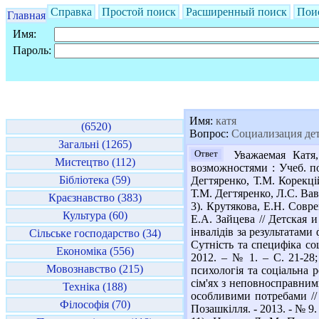
Справка
Простой поиск
Расширенный поиск
Пои
Главная
Имя:
Пароль:
Имя:
катя
(6520)
Вопрос:
Социализация дет
Загальні (1265)
Ответ
Уважаемая Катя,
Мистецтво (112)
возможностями : Учеб. по
Бібліотека (59)
Дегтяренко, Т.М. Корекці
Т.М. Дегтяренко, Л.С. Ваві
Краєзнавство (383)
3). Крутякова, Е.Н. Сов
Культура (60)
Е.А. Зайцева // Детская и
інвалідів за результатами 
Сільське господарство (34)
Сутність та специфіка со
Економіка (556)
2012. – № 1. – С. 21-28
Мовознавство (215)
психологія та соціальна р
сім'ях з неповносправними
Техніка (188)
особливими потребами // 
Філософія (70)
Позашкілля. - 2013. - № 9.