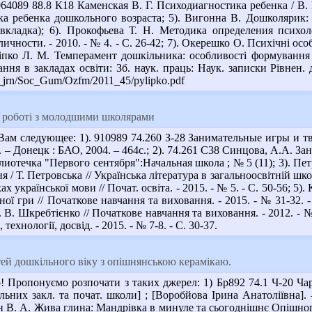
64089 88.8 К18 Каменская В. Г. Психодиагностика ребенка / В. Г
ка ребенка дошкольного возраста; 5). Вигонна В. Дошколярик: 
(вкладка); 6). Прокофьева Т. Н. Методика определения психо
чности. - 2010. - № 4. - С. 26-42; 7). Окерешко О. Психічні особ
ліпко Л. М. Темперамент дошкільника: особливості формування 
ння в закладах освіти: Зб. наук. праць: Наук. записки Рівнен. д
d_jrn/Soc_Gum/Ozfm/2011_45/pylipko.pdf
у роботі з молодшими школярами
ам следующее: 1). 910989 74.260 З-28 Занимательные игры и тв
а. – Донецк : БАО, 2004. – 464с.; 2). 74.261 С38 Синцова, А.А. За
иблиотечка "Первого сентября":Начальная школа ; № 5 (11); 3). 
 / Т. Петровська // Українська література в загальноосвітній школі.
ах української мови // Почат. освіта. - 2015. - № 5. - С. 50-56; 
ої гри // Початкове навчання та виховання. - 2015. - № 31-32. - 
 В. Шкребтієнко // Початкове навчання та виховання. - 2012. - № 
ехнології, досвід. - 2015. - № 7-8. - С. 30-37.
ей дошкільного віку з опішнянською керамікаю.
! Пропонуємо розпочати з таких джерел: 1) Бр892 74.1 Ч-20 Чар
ьних закл. та почат. школи] ; [Воробйова Ірина Анатоліївна]. – [
 В. А. Жива глина: Мандрівка в минуле та сьогоднішнє Опішного 