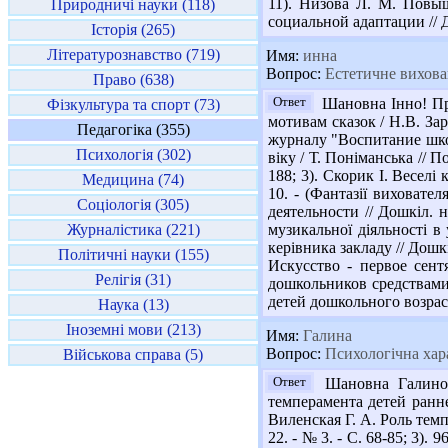
11). Низова Л. М. Повы
Природничі науки (118)
социальной адаптации // Д
Історія (265)
Літературознавство (719)
Имя:
инна
Вопрос:
Естетичне вихован
Право (638)
Ответ
Шановна Інно! Про
Фізкультура та спорт (73)
мотивам сказок / Н.В. За
Педагогіка (355)
журналу "Воспитание школ
Психологія (302)
віку / Т. Поніманська // П
188; 3). Скорик І. Веселі
Медицина (74)
10. - (Фантазії виховате
Соціологія (305)
деятельности // Дошкіл. н
Журналістика (221)
музикальної діяльності в 
керівника закладу // Дошкі
Політичні науки (155)
Искусство - первое сент
Релігія (31)
дошкольников средствами 
детей дошкольного возраст
Наука (13)
Іноземні мови (213)
Имя:
Галина
Вопрос:
Психологічна хара
Військова справа (5)
Ответ
Шановна Галино! 
темперамента детей раннег
Виленская Г. А. Роль темп
22. - № 3. - С. 68-85; 3)