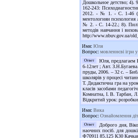
Дошкольное детство; 4). 9
162-243: Психодиагности
2012. - № 1. - С. 1-46 
ментологияи психология ли
№ 2. - С. 14-22.; 8). Пи
методів навчання і вихова
http://www.nbuv.gov.ua/ol
Имя:
Юля
Вопрос:
мовленнєві ігри 
Ответ
Юля, предлагаем В
6-12лет ; Авт. З.Н.Бугаев
пруды, 2006. – 32 с. – Б
школярів у процесі читання
Т. Дидактична гра на урок
класів засобами педагогічн
Комнатна, І. В. Тарбан, Л.
Відкритий урок: розробки, т
Имя:
Вика
Вопрос:
Ознайомлення діт
Ответ
Доброго дня, Віко
наочних посіб. для дошкіл
Ф70911 85.125 К30 Качкан