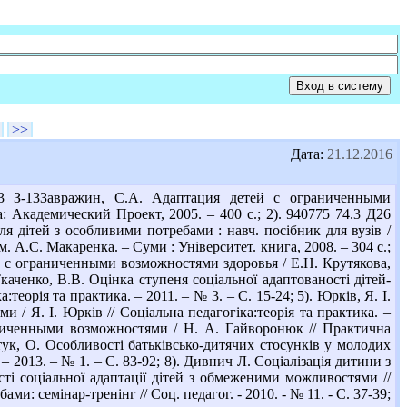
>>
Дата:
21.12.2016
.3 З-13Завражин, С.А. Адаптация детей с ограниченными
: Академический Проект, 2005. – 400 с.; 2). 940775 74.3 Д26
я дітей з особливими потребами : навч. посібник для вузів /
м. А.С. Макаренка. – Суми : Університет. книга, 2008. – 304 с.;
 с ограниченными возможностями здоровья / Е.Н. Крутякова,
Ткаченко, В.В. Оцінка ступеня соціальної адаптованості дітей-
теорія та практика. – 2011. – № 3. – С. 15-24; 5). Юрків, Я. І.
 / Я. І. Юрків // Соціальна педагогіка:теорія та практика. –
аниченными возможностями / Н. А. Гайворонюк // Практична
истук, О. Особливості батьківсько-дитячих стосунків у молодих
 2013. – № 1. – С. 83-92; 8). Дивнич Л. Соціалізація дитини з
сті соціальної адаптації дітей з обмеженими можливостями //
ми: семінар-тренінг // Соц. педагог. - 2010. - № 11. - С. 37-39;