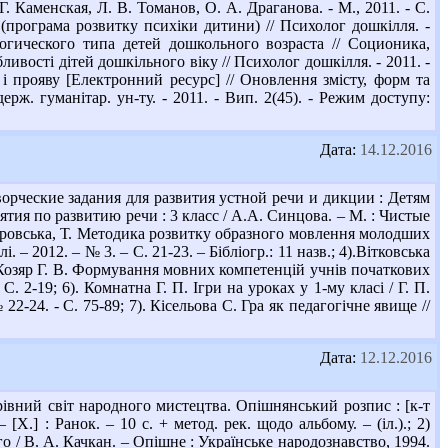
. Каменская, Л. В. Томанов, О. А. Драганова. - М., 2011. - С.
(програма розвитку психіки дитини) // Психолог дошкілля. -
логического типа детей дошкольного возраста // Соционика,
ливості дітей дошкільного віку // Психолог дошкілля. - 2011. -
і прояву [Електронний ресурс] // Оновлення змісту, форм та
ерж. гуманітар. ун-ту. - 2011. - Вип. 2(45). - Режим доступу:
Дата:
14.12.2016
орческие задания для развития устной речи и дикции : Детям
нятия по развитию речи : 3 класс / А.А. Синцова. – М. : Чистые
Петровська, Т. Методика розвитку образного мовлення молодших
 – 2012. – № 3. – С. 21-23. – Бібліогр.: 11 назв.; 4).Вітковська
5). Козяр Г. В. Формування мовних компетенцій учнів початкових
С. 2-19; 6). Комнатна Г. П. Ігри на уроках у 1-му класі / Г. П.
22-24. - С. 75-89; 7). Кісельова С. Гра як педагогічне явище //
Дата:
12.12.2016
івний світ народного мистецтва. Опішнянський розпис : [к-т
Х.] : Ранок. – 10 с. + метод. рек. щодо альбому. – (іл.).; 2)
/ В. А. Качкан. – Опішне : Українське народознавство, 1994.