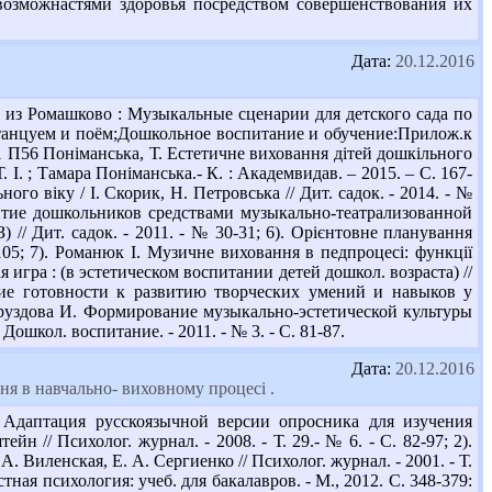
озможнастями здоровья посредством совершенствования их
Дата:
20.12.2016
к из Ромашково : Музыкальные сценарии для детского сада по
Мы танцуем и поём;Дошкольное воспитание и обучение:Прилож.к
1 П56 Поніманська, Т. Естетичне виховання дітей дошкільного
. І. ; Тамара Поніманська.- К. : Академвидав. – 2015. – С. 167-
ого віку / І. Скорик, Н. Петровська // Дит. садок. - 2014. - №
азвитие дошкольников средствами музыкально-театрализованной
З) // Дит. садок. - 2011. - № 30-31; 6). Орієнтовне планування
9-105; 7). Романюк І. Музичне виховання в педпроцесі: функції
ая игра : (в эстетическом воспитании детей дошкол. возраста) //
ание готовности к развитию творческих умений и навыков у
. Груздова И. Формирование музыкально-эстетической культуры
ошкол. воспитание. - 2011. - № 3. - С. 81-87.
Дата:
20.12.2016
ня в навчально- виховному процесі .
Адаптация русскоязычной версии опросника для изучения
н // Психолог. журнал. - 2008. - Т. 29.- № 6. - С. 82-97; 2).
. Виленская, Е. А. Сергиенко // Психолог. журнал. - 2001. - Т.
тная психология: учеб. для бакалавров. - М., 2012. С. 348-379: