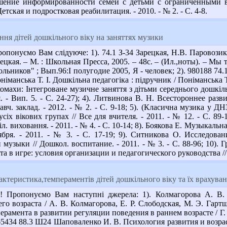
шение информированности семей с детьми с ограниченными в
етская и подростковая реабилитация. - 2010. - № 2. - С. 4-8.
ня дiтей дошкiльного вiку на заняттях музики
понуємо Вам слідуюче: 1). 74.1 З-34 Зарецкая, Н.В. Паровози
рецкая. – М. : Школьная Пресса, 2005. – 48с. – (Ил.,ноты). – 
ьников" ; Вып.96:I полугодие 2005, Я - человек; 2). 980188 74.
оніманська Т. І. Дошкільна педагогіка : підручник / Поніманська Т
 комахи: Інтегроване музичне заняття з дітьми середнього дошкільн
ля. - Вип. 5. - С. 24-27); 4). Литвинова В. Н. Всестороннее р
авч. заклад. - 2012. - № 2. - С. 9-18; 5). (Класична музика у ДН
усіх вікових групах // Все для вчителя. - 2011. - № 12. - С. 8
л. виховання. - 2011. - № 4. - С. 10-14; 8). Боякова Е. Музыкальн
ября. - 2011. - № 3. - С. 17-19; 9). Ситникова О. Исследов
музыки // Дошкол. воспитание. - 2011. - № 3. - С. 88-96; 10)
а в игре: условия организации и педагогического руководства // Д
ктеристика,темпераментів дітей дошкільного віку та їх врахуван
Пропонуємо Вам наступні джерела: 1). Колмагорова А. В. 
о возраста / А. В. Колмагорова, Е. Р. Слободская, М. Э. Гартштей
ерамента в развитии регуляции поведения в раннем возрасте / Г. А
. 965434 88.3 Ш24 Шаповаленко И. В. Психология развития и возрас