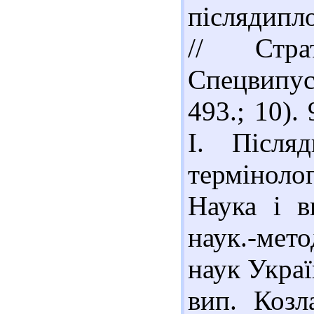
післядипло
// Стра
Спецвипус
493.; 10).
І. Післяд
термінолог
Наука і в
наук.-мет
наук Україн
вип. Козл