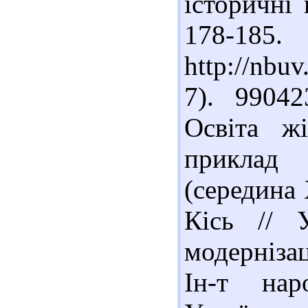
історичні 
178
http://nbu
7). 9904
Освіта ж
приклад 
(середина 
Кісь // 
модернізац
Ін-т нар