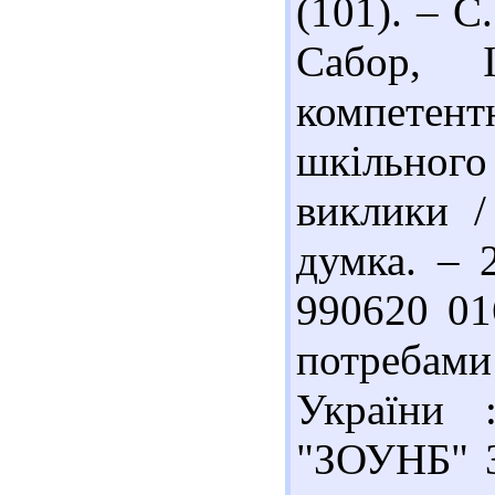
(101). – С.
Сабор, І
компетент
шкільного
виклики /
думка. – 
990620 01
потребам
України 
"ЗОУНБ" З