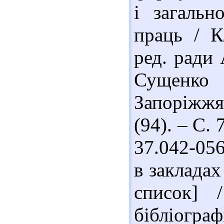
і загальн
праць / К
ред. ради 
Сущенко 
Запоріжжя
(94). – С. 
37.042-05
в закладах
список] 
бібліогр