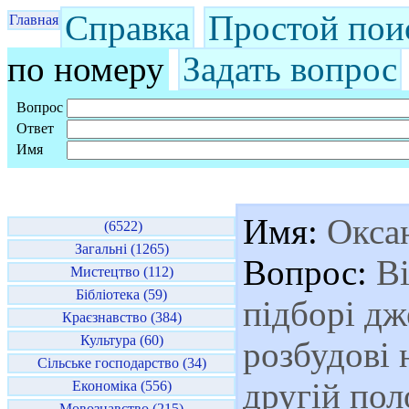
Справка
Простой пои
Главная
по номеру
Задать вопрос
Вопрос
Ответ
Имя
Имя:
Окса
(6522)
Загальні (1265)
Вопрос:
Ві
Мистецтво (112)
Бібліотека (59)
підборі дж
Краєзнавство (384)
Культура (60)
розбудові 
Сільське господарство (34)
другій пол
Економіка (556)
Мовознавство (215)