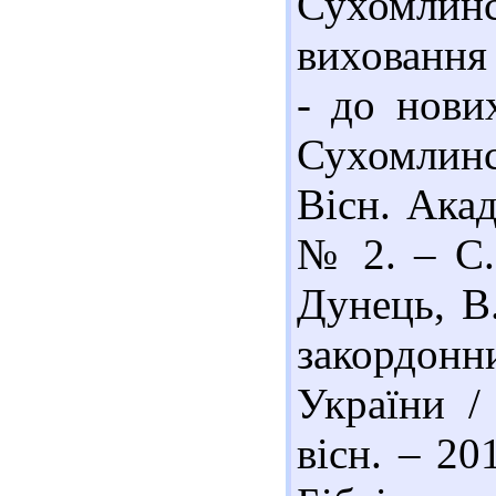
Сухомлин
виховання 
- до нових
Сухомлинсь
Вісн. Акад
№ 2. – С. 
Дунець, В.
закордонн
України /
вісн. – 20