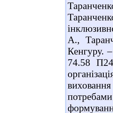
Таранче
Таранченко
інклюзивн
А., Таран
Кенгуру. –
74.58 П24
організа
вихован
потребами 
формуванн