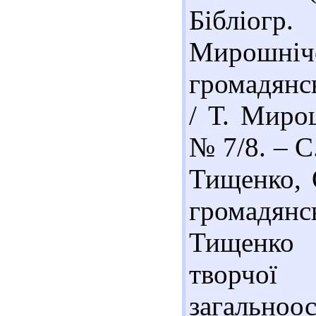
Бібліог
Мирошн
громадянс
/ Т. Мирош
№ 7/8. – С
Тищенко, 
громадянс
Тищенко 
творчої
загальноос