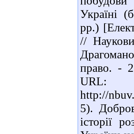
побудови
Україні (
рр.) [Елек
// Науков
Драгомано
право. - 2
URL:
http://nb
5). Добро
історії р