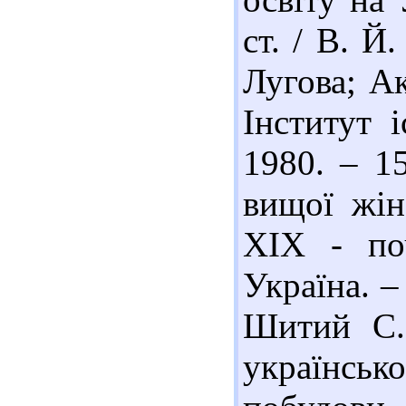
ст. / В. Й
Лугова; А
Інститут і
1980. – 1
вищої жін
ХIХ - по
Україна. –
Шитий С. 
українсь