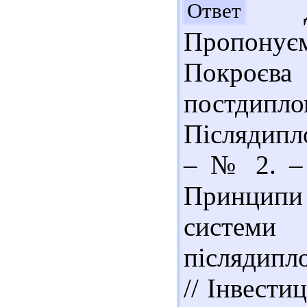
До
Ответ
Пропонує
Покроєв
постдипло
Післядипло
– № 2. – 
Принципи 
системи
післядипл
// Інвестиц