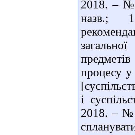
2018. – № 
назв.; 1
рекоменда
загальної
предметів
процесу у
[суспільст
і суспіль
2018. – № 
спланува