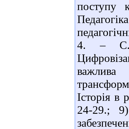
поступу 
Педагогік
педагогіч
4. – С.
Цифровіза
важлив
трансформа
Історія в 
24-29.; 
забезпече