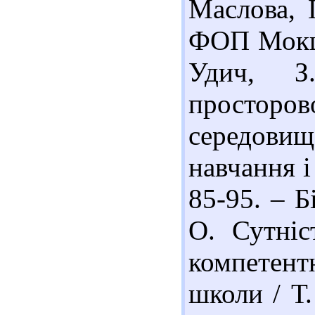
Маслова, 
ФОП Мокшан
Удич, З
просторов
середовища
навчання і
85-95. – Бі
О. Сутніс
компетент
школи / Т.