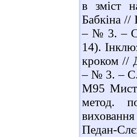
в зміст н
Бабкіна //
– № 3. – С
14). Інклю
кроком // 
– № 3. – С
М95 Мисте
метод. п
виховання
Педан-Слєп