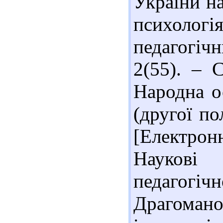
України на
психоло
педагогіч
2(55). – 
Народна о
(другої п
[Електрон
Наукові
педагогіч
Драгомано