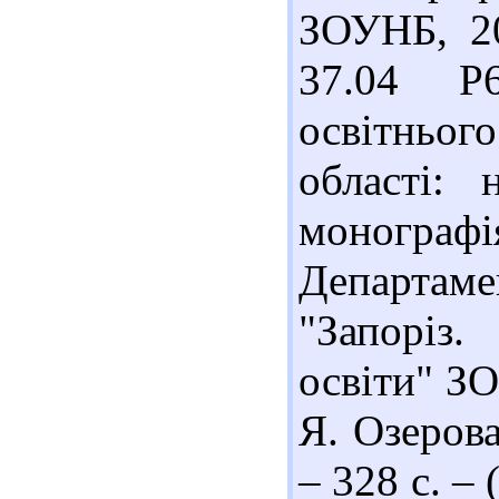
ЗОУНБ, 20
37.04 Р6
освітньог
області: 
монографі
Департаме
"Запоріз.
освіти" ЗОР
Я. Озерова
– 328 с. – 