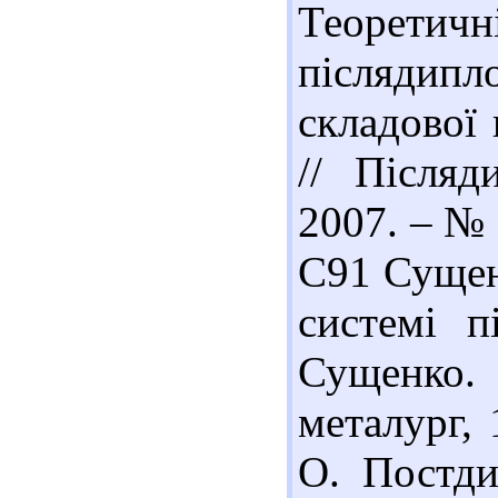
Теорет
післядипл
складової 
// Післяд
2007. – № 
С91 Сущенк
системі п
Сущенко.
металург, 
О. Постди