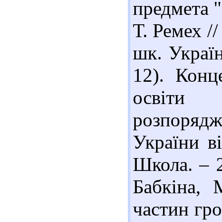
предмета "
Т. Ремех //
шк. Україн
12). Конц
освіти
розпоряд
України в
Школа. – 2
Бабкіна, 
частин гр