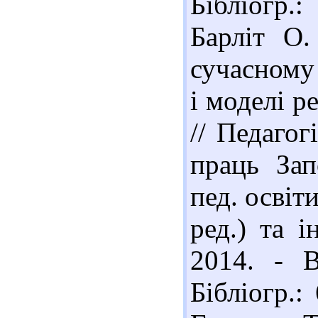
Бібліогр.
Барліт О.
сучасному
і моделі ре
// Педагог
праць Зап
пед. освіт
ред.) та і
2014. - 
Бібліогр.: