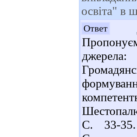
освіта" в 
До
Ответ
Пропонує
джерела
Громадя
формув
компетент
Шестопалюк
С. 33-35.