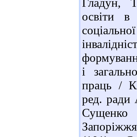
Гладун, Т
освіти в
соціальн
інвалідніс
формуванн
і загальн
праць / К
ред. ради 
Сущенко 
Запоріжж