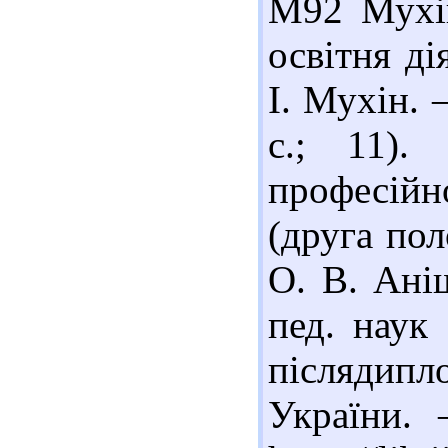
М92 Мухін
освітня ді
І. Мухін. 
с.; 11).
професій
(друга пол
О. В. Ані
пед. наук 
післяди
України. 