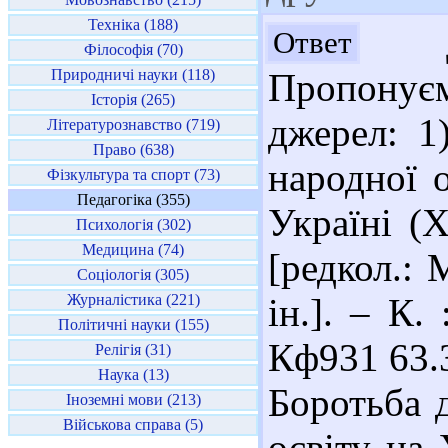
Техніка (188)
До
Ответ
Філософія (70)
Природничі науки (118)
Пропонуєм
Історія (265)
джерел: 1
Літературознавство (719)
Право (638)
народної о
Фізкультура та спорт (73)
Педагогіка (355)
Україні (X
Психологія (302)
Медицина (74)
[редкол.: 
Соціологія (305)
Журналістика (221)
ін.]. – К.
Політичні науки (155)
Кф931 63.
Релігія (31)
Наука (13)
Боротьба 
Іноземні мови (213)
Військова справа (5)
освіту на 