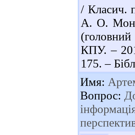
/ Класич. 
А. О. Мона
(головний
КПУ. – 201
175. – Бібл
Имя:
Арте
Вопрос:
До
інформація
перспектив