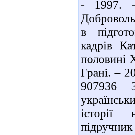
- 1997. 
Доброволь
в підгото
кадрів Ка
половині Х
Грані. – 2
907936 
українсь
історії 
підручник 