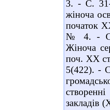
3. - С. 3
жіноча осв
початок ХХ
№ 4. - С.
Жіноча се
поч. ХХ ст.
5(422). - 
громадсь
створенні
закладів (