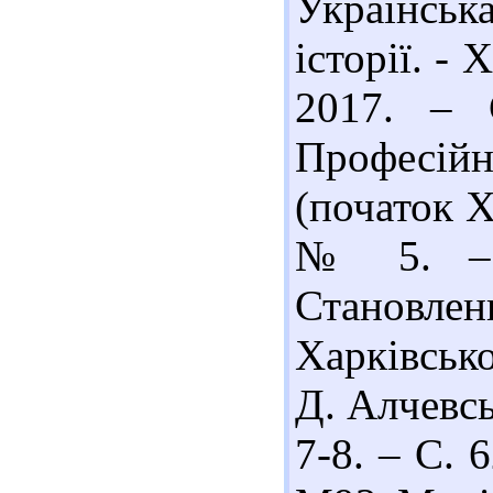
Українськ
історії. -
2017. – 
Професійн
(початок Х
№ 5. – С
Становлен
Харківськ
Д. Алчевсь
7-8. – С. 