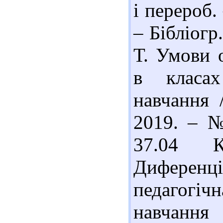
і перероб.
– Бібліогр.
Т. Умови о
в класа
навчання 
2019. – №
37.04 
Диферен
педагогіч
навчання