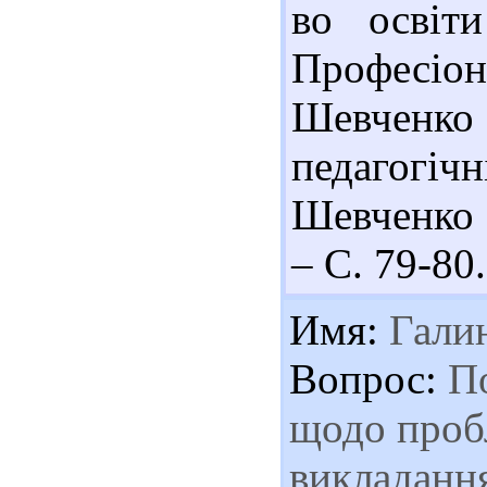
во освіт
Професіо
Шевченко
педагогіч
Шевченко /
– С. 79-80.
Имя:
Гали
Вопрос:
По
щодо пробл
викладанн