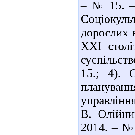
– № 15. –
Соціокуль
дорослих в
ХХІ столі
суспільств
15.; 4). 
плануван
управлінн
В. Олійни
2014. – № 