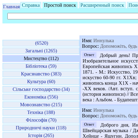
Справка
Простой поиск
Расширенный поиск
Пои
Главная
Имя:
Иннулька
(6520)
Вопрос:
Допоможіть, будь 
Загальні (1265)
Ответ
Добрый день! Пре
Мистецтво (112)
Изобразительное искусст
Бібліотека (59)
Европейская живопись ХУ1
1871. - М.: Искусство, 19
Краєзнавство (383)
искуство 60-90 гг. Х1Хв;
Культура (60)
живопись конца Х1Х - нач
-ХХ веков. /Авт. вступ. 
Сільське господарство (34)
(история живописи) // Вс
Економіка (556)
века : Альбом. - Будапешт
Мовознавство (215)
Имя:
Иннулька
Техніка (188)
Вопрос:
Допоможіть, будь 
Філософія (70)
Ответ
Доброго дня, Инн
Природничі науки (118)
Швейцарская музыка / Дж.
Історія (265)
Хейнце - Яшугин. Дополн