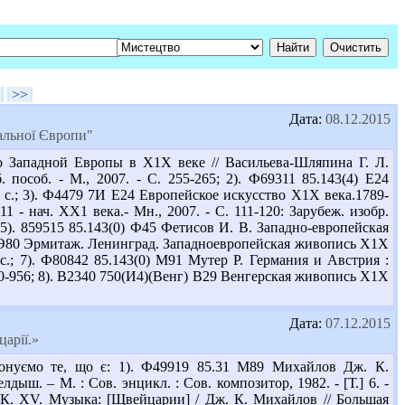
>>
Дата:
08.12.2015
ральної Європи"
о Западной Европы в Х1Х веке // Васильева-Шляпина Г. Л.
пособ. - М., 2007. - С. 255-265; 2). Ф69311 85.143(4) Е24
 с.; 3). Ф4479 7И Е24 Европейское искусство Х1Х века.1789-
1 - нач. ХХ1 века.- Мн., 2007. - С. 111-120: Зарубеж. изобр.
 5). 859515 85.143(0) Ф45 Фетисов И. В. Западно-европейская
75И Э80 Эрмитаж. Ленинград. Западноевропейская живопись Х1Х
 с.; 7). Ф80842 85.143(0) М91 Мутер Р. Германия и Австрия :
00-956; 8). В2340 750(И4)(Венг) В29 Венгерская живопись Х1Х
Дата:
07.12.2015
арії.»
онуємо те, що є: 1). Ф49919 85.31 М89 Михайлов Дж. К.
ыш. – М. : Сов. энцикл. : Сов. композитор, 1982. - [Т.] 6. -
 К. XV. Музыка: [Щвейцарии] / Дж. К. Михайлов // Большая