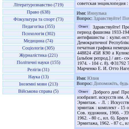
советская энциклопедия : [В
Літературознавство (719)
Право (638)
Имя:
Иннулька
Вопрос:
Здравствуйте! По
Фізкультура та спорт (73)
Педагогіка (355)
Ответ
Здравствуйте! Пре
период фашизма 1933-1945 
Психологія (302)
антифашисты : культ.-ист
Медицина (74)
Демократичної Республіки 
печатная графика немецких
Соціологія (305)
448824 45И К90 а Куликов
Журналістика (221)
[альбом репрод.] / авт.- с
Політичні науки (155)
1974. - 104 с. 8). Ф31792
Марченко Е. И. Отто Нагель
Релігія (31)
Наука (13)
Имя:
Юлия
Вопрос:
Допоможіть, будь 
Іноземні мови (213)
Військова справа (5)
Ответ
Доброго дня! Проп
изобразит. искусств им. А
Эрмитаж. - Л. : Искусств
эрмитаж : комплект - 15 о
Сов. художник, 1966. - 3
1962. - 80 с., ил. 6). Брау
Эрмитажа, 1962. - 87 с., и