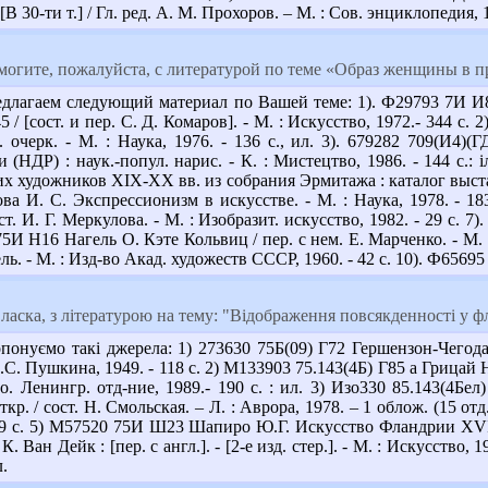
 30-ти т.] / Гл. ред. А. М. Прохоров. – М. : Сов. энциклопедия, 197
могите, пожалуйста, с литературой по теме «Образ женщины в 
длагаем следующий материал по Вашей теме: 1). Ф29793 7И И8
/ [сост. и пер. С. Д. Комаров]. - М. : Искусство, 1972.- 344 с
. очерк. - М. : Наука, 1976. - 136 с., ил. 3). 679282 709(И4
(НДР) : наук.-попул. нарис. - К. : Мистецтво, 1986. - 144 с.: і
 художников ХIХ-ХХ вв. из собрания Эрмитажа : каталог выставки / 
а И. С. Экспрессионизм в искусстве. - М. : Наука, 1978. - 183
ост. И. Г. Меркулова. - М. : Изобразит. искусство, 1982. - 29 с.
 75И Н16 Нагель О. Кэте Кольвиц / пер. с нем. Е. Марченко. - М. 
. - М. : Изд-во Акад. художеств СССР, 1960. - 42 с. 10). Ф65695 8
ласка, з літературою на тему: "Відображення повсякденності у ф
онуємо такі джерела: 1) 273630 75Б(09) Г72 Гершензон-Чегода
.С. Пушкина, 1949. - 118 с. 2) М133903 75.143(4Б) Г85 а Грицай
о. Ленингр. отд-ние, 1989.- 190 с. : ил. 3) Изо330 85.143(4Б
ткр. / сост. Н. Смольская. – Л. : Аврора, 1978. – 1 облож. (15 от
59 с. 5) М57520 75И Ш23 Шапиро Ю.Г. Искусство Фландрии ХVІІ ве
н К. Ван Дейк : [пер. с англ.]. - [2-е изд. стер.]. - М. : Искусство, 
л.