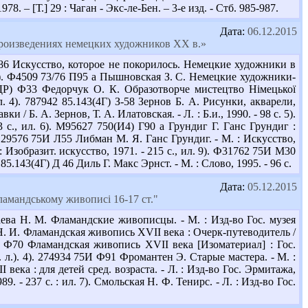
8. – [Т.] 29 : Чаган - Экс-ле-Бен. – 3-е изд. - Стб. 985-987.
Дата:
06.12.2015
произведениях немецких художников ХХ в.»
6 Искусство, которое не покорилось. Немецкие художники в
. 2). Ф4509 73/76 П95 а Пышновская З. С. Немецкие художники-
)(ГДР) Ф33 Федорчук О. К. Образотворче мистецтво Німецької
л. 4). 787942 85.143(4Г) З-58 Зернов Б. А. Рисунки, акварели,
Б. А. Зернов, Т. А. Илатовская. - Л. : Б.и., 1990. - 98 с. 5).
 с., ил. 6). М95627 750(И4) Г90 а Грундиг Г. Ганс Грундиг :
 7). 29576 75И Л55 Либман М. Я. Ганс Грундиг. - М. : Искусство,
: Изобразит. искусство, 1971. - 215 с., ил. 9). Ф31762 75И М30
5.143(4Г) Д 46 Диль Г. Макс Эрнст. - М. : Слово, 1995. - 96 с.
Дата:
05.12.2015
ламандському живописі 16-17 ст."
ева Н. М. Фламандские живописцы. - М. : Изд-во Гос. музея
 Н. И. Фламандская живопись ХVІІ века : Очерк-путеводитель /
ел) Ф70 Фламандская живопись XVII века [Изоматериал] : Гос.
д. л.). 4). 274934 75И Ф91 Фромантен Э. Старые мастера. - М. :
ка : для детей сред. возраста. - Л. : Изд-во Гос. Эрмитажа,
1989. - 237 с. : ил. 7). Смольская Н. Ф. Тенирс. - Л. : Изд-во Гос.