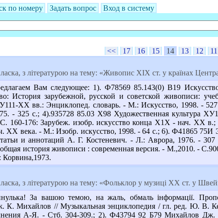
ск по номеру
Задать вопрос
Вход в систему
<<
17
16
15
14
13
12
11
ласка, з літературою на тему: «Живопис ХІХ ст. у країнах Цент
длагаем Вам следующее: 1). Ф78569 85.143(0) В19 Искусств
во: История зарубежной, русской и советской живописи: учеб. 
11-ХХ вв.: Энциклопед. словарь. - М.: Искусство, 1998. - 527
75. - 325 с.; 4).935728 85.03 Х98 Художественная культура ХУ11
 С. 160-176: Зарубеж. изобр. искусство конца Х1Х - нач. ХХ в.;
. ХХ века. - М.: Изобр. искусство, 1998. - 64 с.; 6). Ф41865 
статьи и аннотаций А. Г. Костеневич. - Л.: Аврора, 1976. - 307
еобщая история живописи : современная версия. - М.,2010. - С.9
: Корвина,1973.
ласка, з літературою на тему: «Фольклор у музиці ХХ ст. у Швейц
улька! За вашою темою, на жаль, обмаль інформації. Проп
 К. Михайлов // Музыкальная энциклопедия / гл. ред. Ю. В. Келд
ения А-Я. - Стб. 304-309.; 2). Ф43794 92 Б79 Михайлов Дж.